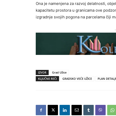
Ona je namenjena za razvoj delatnosti, obj
kapacitetu prostora u granicama ove podzon
izgradnje svojih pogona na parcelama čiji m
-
IZVOR
Grad Užice
KLJUČNE REČI
GRADSKO VEĆE UŽICE
PLAN DETALJ