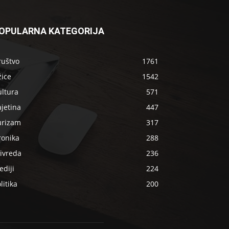
OPULARNA KATEGORIJA
ruštvo
1761
žice
1542
ultura
571
jetina
447
urizam
317
ronika
288
ivreda
236
diji
224
litika
200