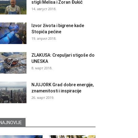
stigli Melisa i Zoran Đukić
14. август 2018.
Izvor života i bigrene kade
Stopića pećine
19. април 2018.
ZLAKUSA: Crepuljari stigoše do
UNESKA
8. март 2018.
NJUJORK Grad dobre energije,
znamenitosti i inspiracije
26. март 2019.
NAJNOVIJE