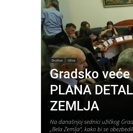
Društvo
Užice
Gradsko veće 
PLANA DETAL
ZEMLJA
Na današnjoj sednici užičkog Grad
„Bela Zemlja“, kako bi se obezbedile