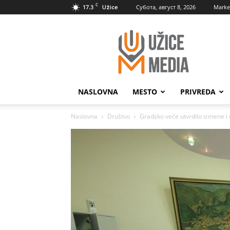
C
17.3
Субота, август 8, 2026
Marke
Užice
UžiceMedia
NASLOVNA
MESTO
PRIVREDA
Naslovna
Društvo
Gradsko veće utvrdilo izmene