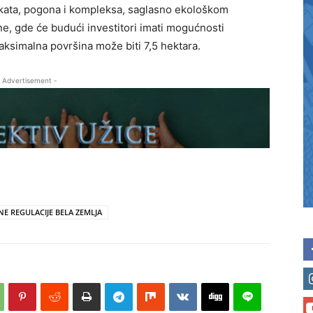
ekata, pogona i kompleksa, saglasno ekološkom
e, gde će budući investitori imati mogućnosti
aksimalna površina može biti 7,5 hektara.
 Advertisement -
NE REGULACIJE BELA ZEMLJA