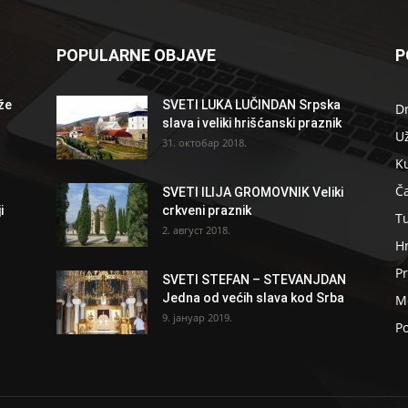
POPULARNE OBJAVE
P
že
SVETI LUKA LUČINDAN Srpska
D
slava i veliki hrišćanski praznik
U
31. октобар 2018.
K
Ča
SVETI ILIJA GROMOVNIK Veliki
i
crkveni praznik
T
2. август 2018.
H
Pr
SVETI STEFAN – STEVANJDAN
Jedna od većih slava kod Srba
Me
9. јануар 2019.
Po