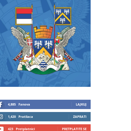
4,885
Fanova
LAJKUJ
1,420
Pratilaca
ZAPRATI
423
Pretplatnici
PRETPLATITE SE