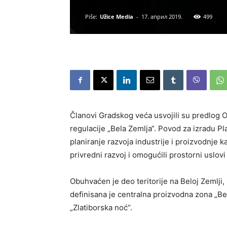
Piše:
Užice Media
-
17. април 2019.
499
Članovi Gradskog veća usvojili su predlog 
regulacije „Bela Zemlja“. Povod za izradu P
planiranje razvoja industrije i proizvodnje 
privredni razvoj i omogućili prostorni uslov
Obuhvaćen je deo teritorije na Beloj Zemlji
definisana je centralna proizvodna zona „Be
„Zlatiborska noć“.