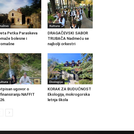
ruštvo
Kultura
eta Petka Paraskeva
DRAGAČEVSKI SABOR
maže bolesne i
TRUBAČA Nadmeću se
romašne
najbolji orkestri
ultura
Ekologija
tpisan ugovor o
KORAK ZA BUDUĆNOST
finansiranju NAFFIT
Ekologija, mokrogorska
26.
letnja škola