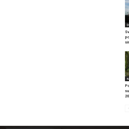
D
Sv
po
si
K
Po
su
20