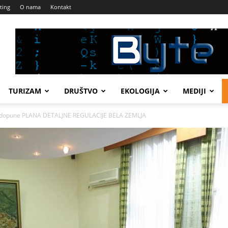
ting
O nama
Kontakt
TURIZAM
DRUŠTVO
EKOLOGIJA
MEDIJI
 i dopune PLANA DETALJNE REGULACIJE BELA ZEMLJA