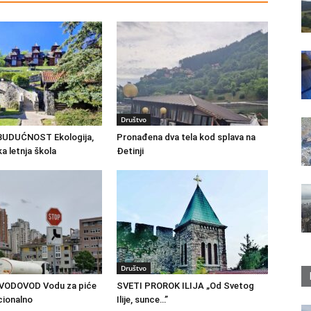
Društvo
BUDUĆNOST Ekologija,
Pronađena dva tela kod splava na
 letnja škola
Đetinji
Društvo
VODOVOD Vodu za piće
SVETI PROROK ILIJA „Od Svetog
cionalno
Ilije, sunce…”