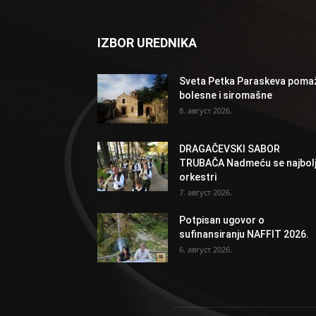
IZBOR UREDNIKA
Sveta Petka Paraskeva poma
bolesne i siromašne
8. август 2026.
DRAGAČEVSKI SABOR
TRUBAČA Nadmeću se najbolj
orkestri
7. август 2026.
Potpisan ugovor o
sufinansiranju NAFFIT 2026.
6. август 2026.