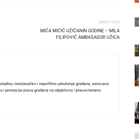
Sledeći tekst
MIĆA MIĆIĆ UŽIČANIN GODINE – MILA
FILIPOVIĆ AMBASADOR UŽICA
vladino, nestranačko i neprofitno udruženje građana, osnovano
ija i promocije prava građana na objektivno i pravovremeno