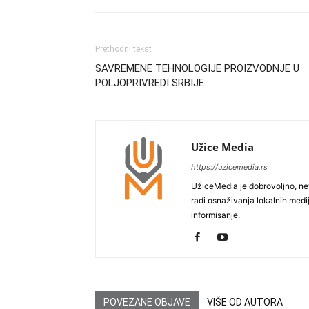
Prethodni tekst
SAVREMENE TEHNOLOGIJE PROIZVODNJE U
POLJOPRIVREDI SRBIJE
Užice Media
https://uzicemedia.rs
UžiceMedia je dobrovoljno, ne
radi osnaživanja lokalnih med
informisanje.
POVEZANE OBJAVE
VIŠE OD AUTORA