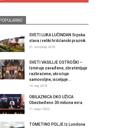
POPULARNO
SVETI LUKA LUČINDAN Srpska
slava i veliki hrišćanski praznik
31. октобар 2018.
SVETI VASILIJE OSTROŠKI –
Izmiruje zavađene, zbratimljuje
razbraćene, ukroćuje
samovoljne, isceljuje...
14. мај 2019.
OBILAZNICA OKO UŽICA
Obezbeđeno 30 miliona evra
11. март 2022.
TOMETINO POLJE Iz Londona