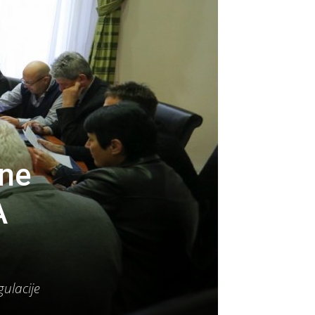
une
A
ulacije