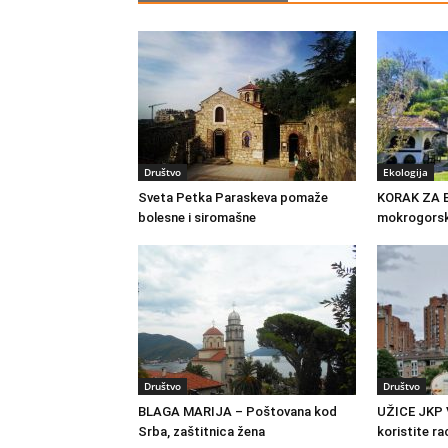
Društvo
Ekologija
Sveta Petka Paraskeva pomaže
KORAK ZA 
bolesne i siromašne
mokrogorska
Društvo
Društvo
BLAGA MARIJA – Poštovana kod
UŽICE JKP 
Srba, zaštitnica žena
koristite ra