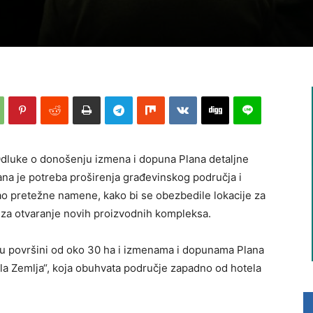
Odluke o donošenju izmena i dopuna Plana detaljne
lana je potreba proširenja građevinskog područja i
kao pretežne namene, kako bi se obezbedile lokacije za
i za otvaranje novih proizvodnih kompleksa.
, u površini od oko 30 ha i izmenama i dopunama Plana
la Zemlja“, koja obuhvata područje zapadno od hotela