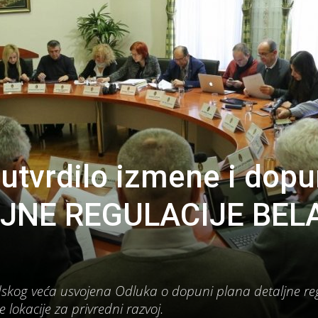
utvrdilo izmene i dop
JNE REGULACIJE BEL
skog veća usvojena Odluka o dopuni plana detaljne reg
 lokacije za privredni razvoj.