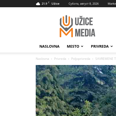
C
21.9
Субота, август 8, 2026
Marke
Užice
UžiceMedia
NASLOVNA
MESTO
PRIVREDA
Naslovna
Privreda
Poljoprivreda
SAVREMENE TE