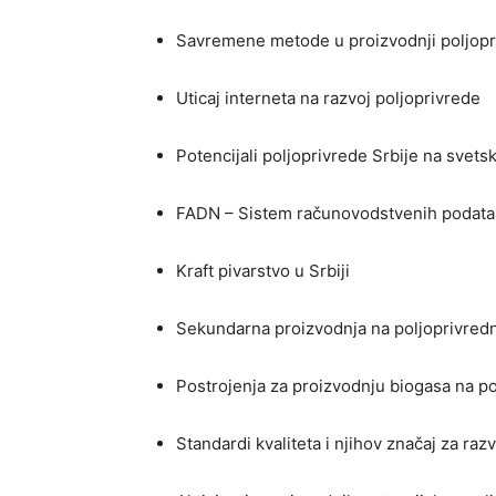
Savremene metode u proizvodnji poljopr
Uticaj interneta na razvoj poljoprivrede
Potencijali poljoprivrede Srbije na svets
FADN – Sistem računovodstvenih podatak
Kraft pivarstvo u Srbiji
Sekundarna proizvodnja na poljoprivred
Postrojenja za proizvodnju biogasa na p
Standardi kvaliteta i njihov značaj za raz