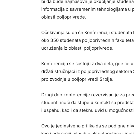
bi da bude najmasovnije okupljanje studenat
informacija o savremenim tehnologijama u po
oblasti poljoprivrede.
Očekivanja su da će Konferenciji studenata P
oko 350 studenata poljoprivrednih fakulteta
udruženja iz oblasti poljoprivrede.
Konferencija se sastoji iz dva dela, gde će 
držati stručnjaci iz poljoprivrednog sektor
proizvodnje u poljoprivredi Srbije.
Drugi deo konferencije rezervisan je za pr
studenti moći da stupe u kontakt sa predst
i uspehu, kao i da steknu uvid u mogućnosti
Ovo je jedinstvena prilika da se podigne nivo
kao i edukaciji mladih o aktuelnostima i inov