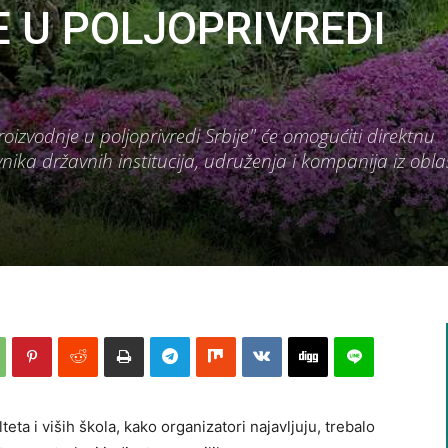
 U POLJOPRIVREDI
oizvodnje u poljoprivredi Srbije" će omogućiti direktnu
ika državnih institucija, udruženja i kompanija iz oblas
eta i viših škola, kako organizatori najavljuju, trebalo