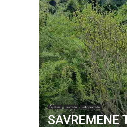
Čajetina
Privreda
Poljoprivreda
SAVREMENE 