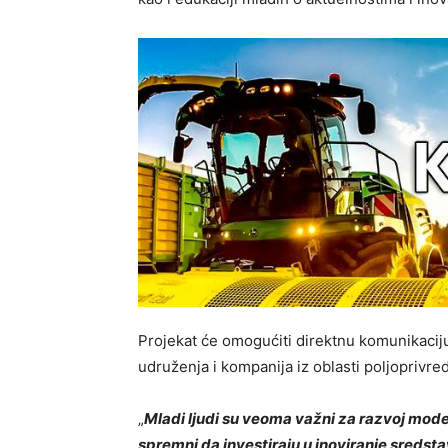
Projekat će omogućiti direktnu komunikaciju 
udruženja i kompanija iz oblasti poljoprivred
„
Mladi ljudi su veoma važni za razvoj mode
spremni da investiraju u inoviranje sredst