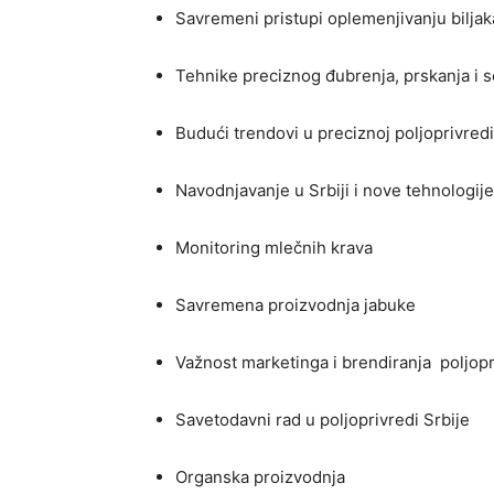
Savremeni pristupi oplemenjivanju biljak
Tehnike preciznog đubrenja, prskanja i 
Budući trendovi u preciznoj poljoprivredi
Navodnjavanje u Srbiji i nove tehnologij
Monitoring mlečnih krava
Savremena proizvodnja jabuke
Važnost marketinga i brendiranja poljop
Savetodavni rad u poljoprivredi Srbije
Organska proizvodnja