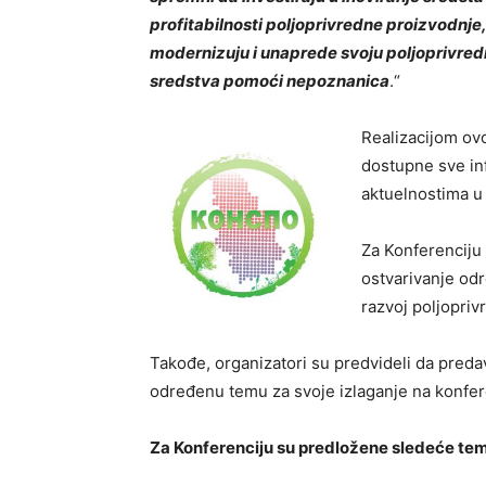
profitabilnosti poljoprivredne proizvodnje,
modernizuju i unaprede svoju poljoprivrednu
sredstva pomoći nepoznanica
.“
Realizacijom ov
dostupne sve in
aktuelnostima u 
Za Konferenciju
ostvarivanje odr
razvoj poljoprivr
Takođe, organizatori su predvideli da pred
određenu temu za svoje izlaganje na konfere
Za Konferenciju su predložene sledeće te