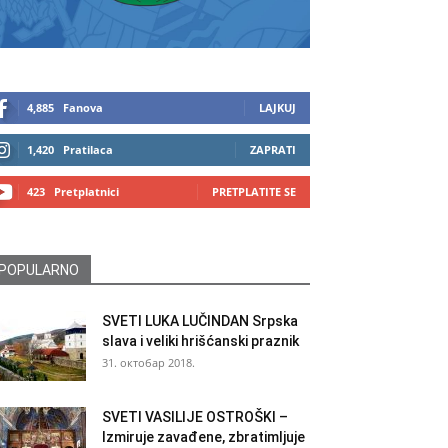
4,885
Fanova
LAJKUJ
1,420
Pratilaca
ZAPRATI
423
Pretplatnici
PRETPLATITE SE
POPULARNO
SVETI LUKA LUČINDAN Srpska
slava i veliki hrišćanski praznik
31. октобар 2018.
SVETI VASILIJE OSTROŠKI –
Izmiruje zavađene, zbratimljuje