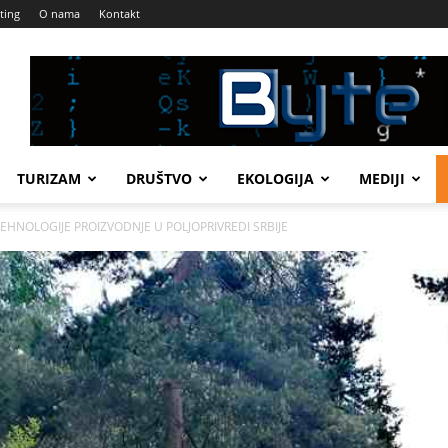
ting
O nama
Kontakt
TURIZAM
DRUŠTVO
EKOLOGIJA
MEDIJI
HNOLOGIJE PROIZVODNJE U POLJOPRIVREDI SRBIJE