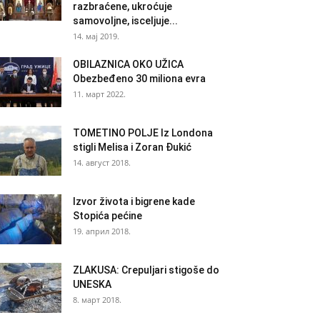
razbraćene, ukroćuje
samovoljne, isceljuje...
14. мај 2019.
OBILAZNICA OKO UŽICA
Obezbeđeno 30 miliona evra
11. март 2022.
TOMETINO POLJE Iz Londona
stigli Melisa i Zoran Đukić
14. август 2018.
Izvor života i bigrene kade
Stopića pećine
19. април 2018.
ZLAKUSA: Crepuljari stigoše do
UNESKA
8. март 2018.