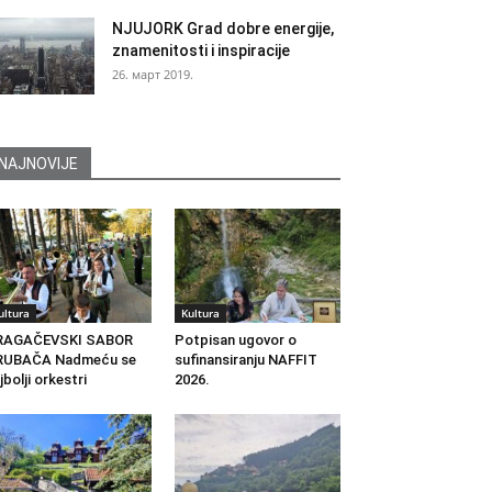
NJUJORK Grad dobre energije,
znamenitosti i inspiracije
26. март 2019.
NAJNOVIJE
ultura
Kultura
RAGAČEVSKI SABOR
Potpisan ugovor o
RUBAČA Nadmeću se
sufinansiranju NAFFIT
jbolji orkestri
2026.