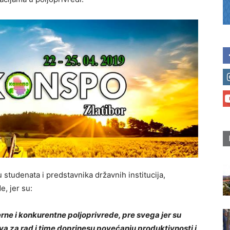
studenata i predstavnika državnih institucija,
e, jer su:
rne i konkurentne poljoprivrede, pre svega jer su
ava za rad i time doprinesu povećanju produktivnosti i