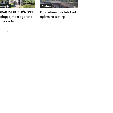
kologija
Društvo
ORAK ZA BUDUĆNOST
Pronađena dva tela kod
ologija, mokrogorska
splava na Đetinji
tnja škola