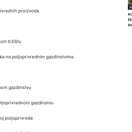
E
ivrednih proizvoda
K
Ek
le
kom tržištu
a na poljoprivrednim gazdinstvima
nom gazdinstvu
oljoprivrednom gazdinstvu
voj poljoprivrede