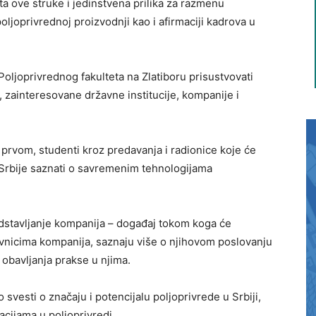
a ove struke i jedinstvena prilika za razmenu
ljoprivrednoj proizvodnji kao i afirmaciji kadrova u
oljoprivrednog fakulteta na Zlatiboru prisustvovati
, zainteresovane državne institucije, kompanije i
u prvom, studenti kroz predavanja i radionice koje će
a Srbije saznati o savremenim tehnologijama
edstavljanje kompanija – događaj tokom koga će
avnicima kompanija, saznaju više o njihovom poslovanju
 obavljanja prakse u njima.
 svesti o značaju i potencijalu poljoprivrede u Srbiji,
acijama u poljoprivredi.