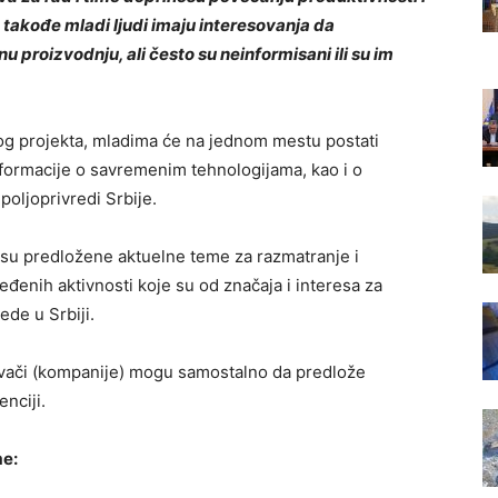
 takođe mladi ljudi imaju interesovanja da
 proizvodnju, ali često su neinformisani ili su im
og projekta, mladima će na jednom mestu postati
formacije o savremenim tehnologijama, kao i o
poljoprivredi Srbije.
 su predložene aktuelne teme za razmatranje i
eđenih aktivnosti koje su od značaja i interesa za
ede u Srbiji.
avači (kompanije) mogu samostalno da predlože
nciji.
me: