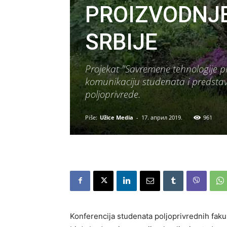
PROIZVODNJE
SRBIJE
Projekat "Savremene tehnologije pr
komunikaciju studenata i predstavn
poljoprivrede.
Piše:
Užice Media
-
17. април 2019.
961
Konferencija studenata poljoprivrednih fakult