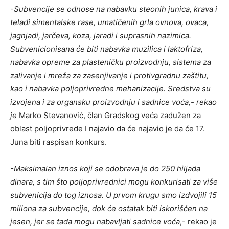
-Subvencije se odnose na nabavku steonih junica, krava i
teladi simentalske rase, umatičenih grla ovnova, ovaca,
jagnjadi, jarčeva, koza, jaradi i suprasnih nazimica.
Subvenicionisana će biti nabavka muzilica i laktofriza,
nabavka opreme za plasteničku proizvodnju, sistema za
zalivanje i mreža za zasenjivanje i protivgradnu zaštitu,
kao i nabavka poljoprivredne mehanizacije. Sredstva su
izvojena i za organsku proizvodnju i sadnice voća,- rekao
je
Marko Stevanović, član Gradskog veća zadužen za
oblast poljoprivrede I najavio da će najavio je da će 17.
Juna biti raspisan konkurs.
-Maksimalan iznos koji se odobrava je do 250 hiljada
dinara, s tim što poljoprivrednici mogu konkurisati za više
subvenicija do tog iznosa. U prvom krugu smo izdvojili 15
miliona za subvencije, dok će ostatak biti iskorišćen na
jesen, jer se tada mogu nabavljati sadnice voća
,- rekao je