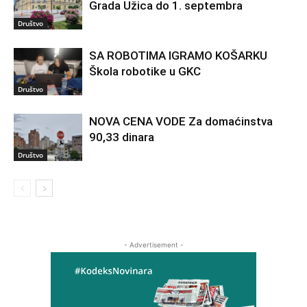
Grada Užica do 1. septembra
Društvo
SA ROBOTIMA IGRAMO KOŠARKU
Škola robotike u GKC
Društvo
NOVA CENA VODE Za domaćinstva
90,33 dinara
Društvo
- Advertisement -