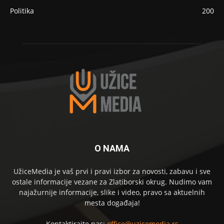
Politika
200
O NAMA
UžiceMedia je vaš prvi i pravi izbor za novosti, zabavu i sve
ostale informacije vezane za Zlatiborski okrug. Nudimo vam
najažurnije informacije, slike i video, pravo sa aktuelnih
mesta događaja!
Kontaktirajte nas:
office@uzicemedia.rs