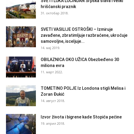
SVETI LUKA LUČINDAN Srpska slava i veliki
hrišćanski praznik
31. октобар 2018.
SVETI VASILIJE OSTROŠKI – Izmiruje
zavađene, zbratimljuje razbraćene, ukroćuje
samovoljne, isceljuje...
14. мај 2019.
OBILAZNICA OKO UŽICA Obezbeđeno 30
miliona evra
11. март 2022.
TOMETINO POLJE Iz Londona stigli Melisa i
Zoran Đukić
14. август 2018.
Izvor života i bigrene kade Stopića pećine
19. април 2018.