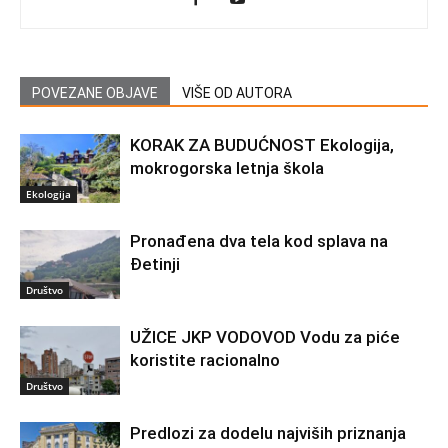
POVEZANE OBJAVE
VIŠE OD AUTORA
KORAK ZA BUDUĆNOST Ekologija,
mokrogorska letnja škola
Ekologija
Pronađena dva tela kod splava na
Đetinji
Društvo
UŽICE JKP VODOVOD Vodu za piće
koristite racionalno
Društvo
Predlozi za dodelu najviših priznanja