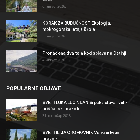
6. август 2026.
KORAK ZA BUDUĆNOST Ekologija,
mokrogorska letnja škola
5. август 2026.
Pronađena dva tela kod splava na Đetinji
4. август 2026.
POPULARNE OBJAVE
SVETI LUKA LUČINDAN Srpska slava i veliki
hrišćanski praznik
31. октобар 2018.
SVETI ILIJA GROMOVNIK Veliki crkveni
praznik