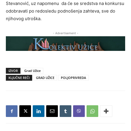
Stevanović, uz napomenu da će se sredstva na konkursu
odobravati po redosledu podnošenja zahteva, sve do
njihovog utroška.
- Advertisement -
IZVOR
Grad Užice
KLJUČNE REČI
GRAD UŽICE
POLJOPRIVREDA