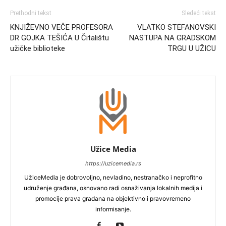
Prethodni tekst
Sledeći tekst
KNJIŽEVNO VEČE PROFESORA
VLATKO STEFANOVSKI
DR GOJKA TEŠIĆA U Čitalištu
NASTUPA NA GRADSKOM
užičke biblioteke
TRGU U UŽICU
Užice Media
https://uzicemedia.rs
UžiceMedia je dobrovoljno, nevladino, nestranačko i neprofitno
udruženje građana, osnovano radi osnaživanja lokalnih medija i
promocije prava građana na objektivno i pravovremeno
informisanje.