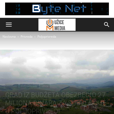
Naslovna
Privreda
Poljoprivreda
Privreda
Poljoprivreda
Užice
GRAD IZ BUDŽETA OBEZBEDIO 27
MILIONA DINARA ZA SUBVENCIJE
U POLJOPRIVREDI