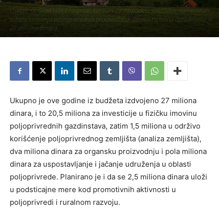
Uskoro će Grad Užice raspisati konkurs za raspodelu sredstava namenjenih
subencionisanju poljoprivrednih proizvođača. Za ovu namenu opredeljeno je
27 miliona dinara.
Piše:
Užice Media
-
11. јун 2019.
338
Ukupno je ove godine iz budžeta izdvojeno 27 miliona
dinara, i to 20,5 miliona za investicije u fizičku imovinu
poljoprivrednih gazdinstava, zatim 1,5 miliona u održivo
korišćenje poljoprivrednog zemljišta (analiza zemljišta),
dva miliona dinara za organsku proizvodnju i pola miliona
dinara za uspostavljanje i jačanje udruženja u oblasti
poljoprivrede. Planirano je i da se 2,5 miliona dinara uloži
u podsticajne mere kod promotivnih aktivnosti u
poljoprivredi i ruralnom razvoju.