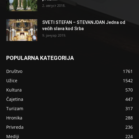
2. август 2018.
SVETI STEFAN – STEVANJDAN Jedna od
većih slava kod Srba
9. јануар 2019.
POPULARNA KATEGORIJA
Društvo
1761
Užice
1542
Kultura
570
Čajetina
447
Turizam
317
Hronika
288
Privreda
236
Mediji
224