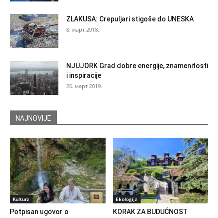
ZLAKUSA: Crepuljari stigoše do UNESKA
8. март 2018.
NJUJORK Grad dobre energije, znamenitosti
i inspiracije
26. март 2019.
NAJNOVIJE
Kultura
Ekologija
Potpisan ugovor o
KORAK ZA BUDUĆNOST