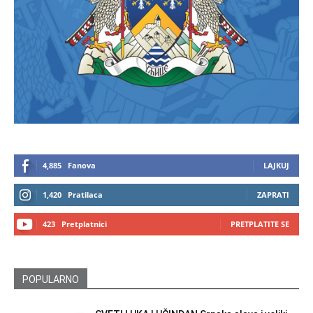
4,885
Fanova
LAJKUJ
1,420
Pratilaca
ZAPRATI
423
Pretplatnici
PRETPLATITE SE
POPULARNO