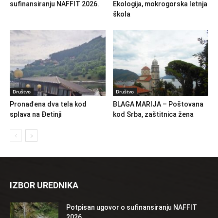
sufinansiranju NAFFIT 2026.
Ekologija, mokrogorska letnja
škola
Društvo
Društvo
Pronađena dva tela kod
BLAGA MARIJA – Poštovana
splava na Đetinji
kod Srba, zaštitnica žena
IZBOR UREDNIKA
Potpisan ugovor o sufinansiranju NAFFIT
2026.