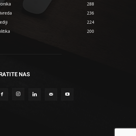
ronika
288
ivreda
236
diji
224
litika
200
RATITE NAS