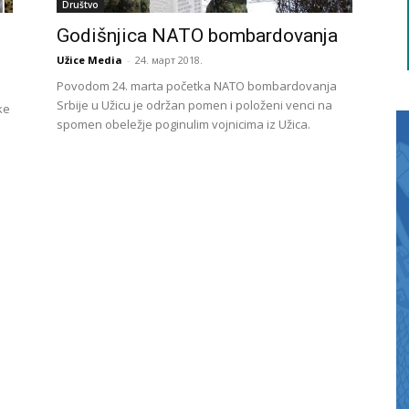
Društvo
Godišnjica NATO bombardovanja
Užice Media
-
24. март 2018.
Povodom 24. marta početka NATO bombardovanja
Srbije u Užicu je održan pomen i položeni venci na
ke
spomen obeležje poginulim vojnicima iz Užica.