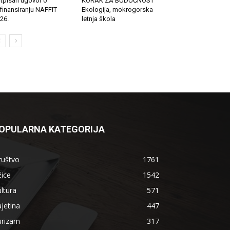
tpisan ugovor o
KORAK ZA BUDUĆNOST
finansiranju NAFFIT
Ekologija, mokrogorska
26.
letnja škola
OPULARNA KATEGORIJA
ruštvo
1761
ice
1542
ltura
571
jetina
447
urizam
317