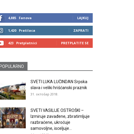
4,885
Fanova
LAJKUJ
1,420
Pratilaca
ZAPRATI
423
Pretplatnici
PRETPLATITE SE
POPULARNO
SVETI LUKA LUČINDAN Srpska
slava i veliki hrišćanski praznik
31. октобар 2018.
SVETI VASILIJE OSTROŠKI –
Izmiruje zavađene, zbratimljuje
razbraćene, ukroćuje
samovoljne, isceljuje...