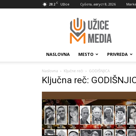
C
28.2
Субота, август 8, 2026
Marke
Užice
UžiceMedia
NASLOVNA
MESTO
PRIVREDA
Naslovna
Ključne reči
GODIŠNJICA
Ključna reč: GODIŠNJI