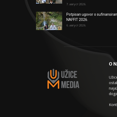
7. август 2026.
Potpisan ugovor o sufinansiran
NAFFIT 2026.
6. август 2026.
O 
Užic
osta
naja
doga
Kont