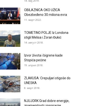
14. мај 2019.
OBILAZNICA OKO UŽICA
Obezbeđeno 30 miliona evra
11. март 2022.
TOMETINO POLJE Iz Londona
stigli Melisa i Zoran Đukić
14. август 2018.
Izvor života i bigrene kade
Stopića pećine
19. април 2018.
ZLAKUSA: Crepuljari stigoše do
UNESKA
8. март 2018.
NJUJORK Grad dobre energije,
znamenitosti i inspiracije