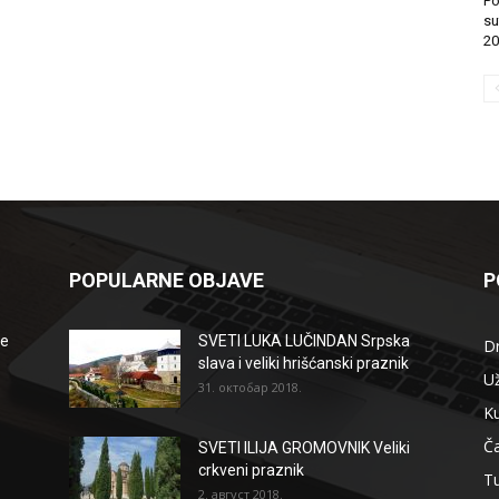
Po
su
20
POPULARNE OBJAVE
P
že
SVETI LUKA LUČINDAN Srpska
D
slava i veliki hrišćanski praznik
Už
31. октобар 2018.
Ku
Ča
SVETI ILIJA GROMOVNIK Veliki
crkveni praznik
T
2. август 2018.