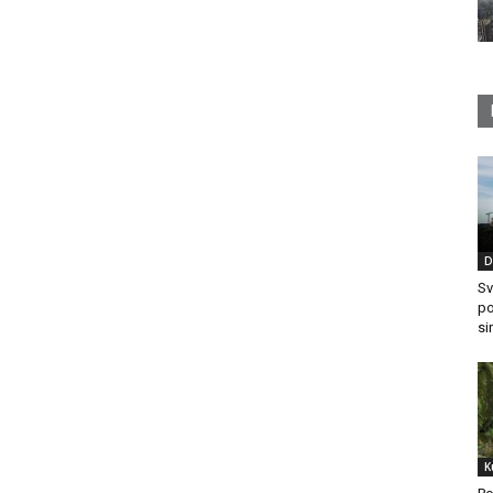
D
Sv
po
si
K