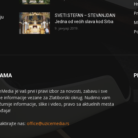
H
Pr
SVETI STEFAN – STEVANJDAN
ju
Jedna od većih slava kod Srba
Me
9. јануар 2019.
Po
NAMA
P
eMedia je vaš prvi i pravi izbor za novosti, zabavu i sve
le informacije vezane za Zlatiborski okrug. Nudimo vam
žurnije informacije, slike i video, pravo sa aktuelnih mesta
đaja!
aktirajte nas:
office@uzicemedia.rs