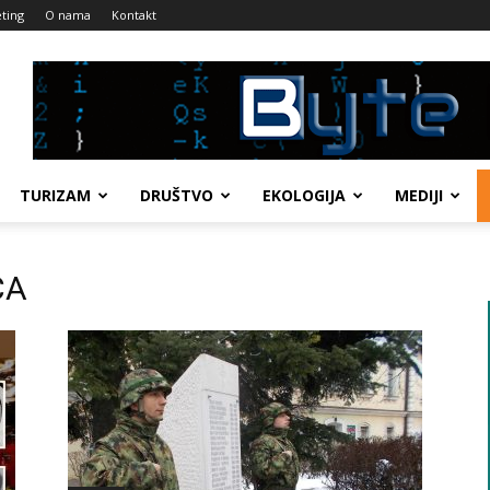
ting
O nama
Kontakt
TURIZAM
DRUŠTVO
EKOLOGIJA
MEDIJI
CA