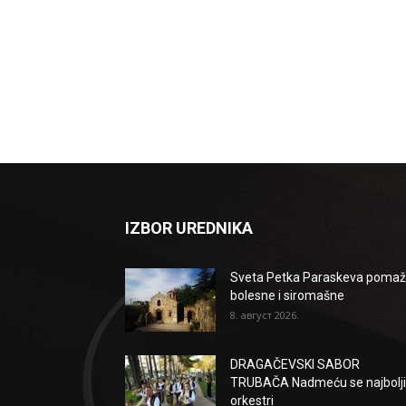
IZBOR UREDNIKA
Sveta Petka Paraskeva poma
bolesne i siromašne
8. август 2026.
DRAGAČEVSKI SABOR
TRUBAČA Nadmeću se najbolji
orkestri