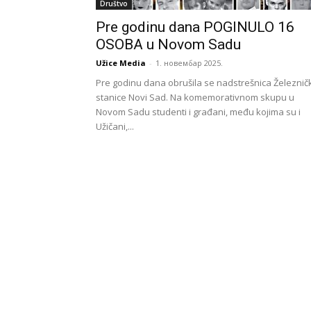
Društvo
Pre godinu dana POGINULO 16
OSOBA u Novom Sadu
Užice Media
-
1. новембар 2025.
Pre godinu dana obrušila se nadstrešnica Železnič
stanice Novi Sad. Na komemorativnom skupu u
Novom Sadu studenti i građani, među kojima su i
Užičani,...