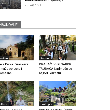
26. март 2019.
NAJNOVIJE
ruštvo
Kultura
eta Petka Paraskeva
DRAGAČEVSKI SABOR
maže bolesne i
TRUBAČA Nadmeću se
romašne
najbolji orkestri
ultura
Ekologija