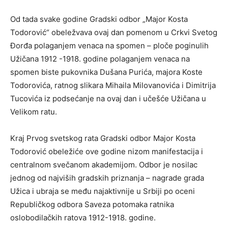
Od tada svake godine Gradski odbor „Major Kosta
Todorović“ obeležvava ovaj dan pomenom u Crkvi Svetog
Đorđa polaganjem venaca na spomen – ploče poginulih
Užičana 1912 -1918. godine polaganjem venaca na
spomen biste pukovnika Dušana Purića, majora Koste
Todorovića, ratnog slikara Mihaila Milovanovića i Dimitrija
Tucovića iz podsećanje na ovaj dan i učešće Užičana u
Velikom ratu.
Kraj Prvog svetskog rata Gradski odbor Major Kosta
Todorović obeležiće ove godine nizom manifestacija i
centralnom svečanom akademijom. Odbor je nosilac
jednog od najviših gradskih priznanja – nagrade grada
Užica i ubraja se među najaktivnije u Srbiji po oceni
Republičkog odbora Saveza potomaka ratnika
oslobodilačkih ratova 1912-1918. godine.