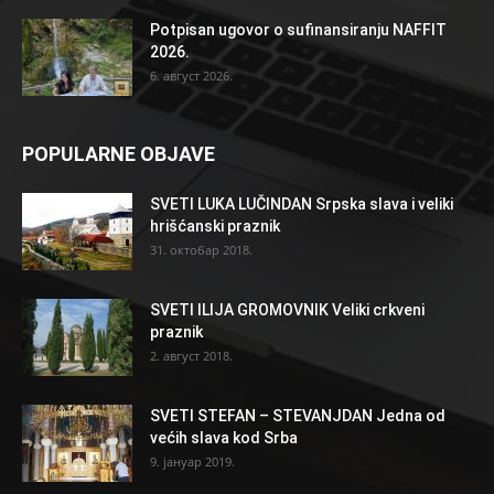
Potpisan ugovor o sufinansiranju NAFFIT
2026.
6. август 2026.
POPULARNE OBJAVE
SVETI LUKA LUČINDAN Srpska slava i veliki
hrišćanski praznik
31. октобар 2018.
SVETI ILIJA GROMOVNIK Veliki crkveni
praznik
2. август 2018.
SVETI STEFAN – STEVANJDAN Jedna od
većih slava kod Srba
9. јануар 2019.