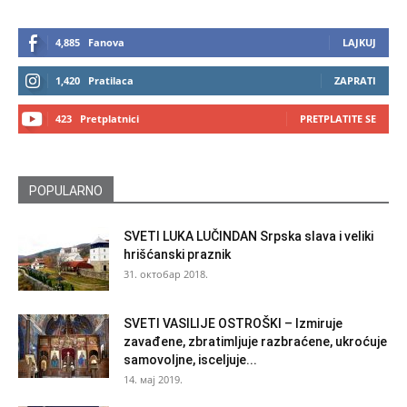
4,885
Fanova
LAJKUJ
1,420
Pratilaca
ZAPRATI
423
Pretplatnici
PRETPLATITE SE
POPULARNO
SVETI LUKA LUČINDAN Srpska slava i veliki
hrišćanski praznik
31. октобар 2018.
SVETI VASILIJE OSTROŠKI – Izmiruje
zavađene, zbratimljuje razbraćene, ukroćuje
samovoljne, isceljuje...
14. мај 2019.