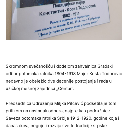
Skromnom svečanošću i dodelom zahvalnica Gradski
odbor potomaka ratnika 1804-1918 Major Kosta Todorović
nedavno je obeležio dve decenije postojanja i rada u
užičkoj mesnoj zajednici „Centar“.
Predsednica Udruženja Miljka Pilčević podsetila je tom
prilikom na nastanak odbora, najpre kao podružnice
Saveza potomaka ratnika Srbije 1912-1920. godine koja i
danas čuva, neguje i razvija svetle tradicije srpske