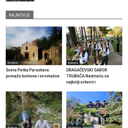
NAJNOVIJE
Društvo
Kultura
Sveta Petka Paraskeva
DRAGAČEVSKI SABOR
pomaže bolesne i siromašne
TRUBAČA Nadmeću se
najbolji orkestri
Kultura
Ekologija