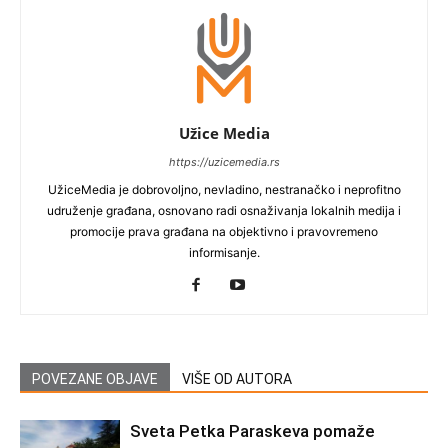
Užice Media
https://uzicemedia.rs
UžiceMedia je dobrovoljno, nevladino, nestranačko i neprofitno
udruženje građana, osnovano radi osnaživanja lokalnih medija i
promocije prava građana na objektivno i pravovremeno
informisanje.
POVEZANE OBJAVE
VIŠE OD AUTORA
Sveta Petka Paraskeva pomaže