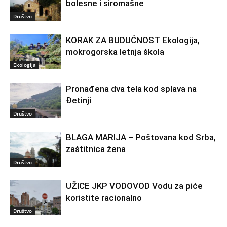
bolesne i siromašne
Društvo
KORAK ZA BUDUĆNOST Ekologija,
mokrogorska letnja škola
Ekologija
Pronađena dva tela kod splava na
Đetinji
Društvo
BLAGA MARIJA – Poštovana kod Srba,
zaštitnica žena
Društvo
UŽICE JKP VODOVOD Vodu za piće
koristite racionalno
Društvo