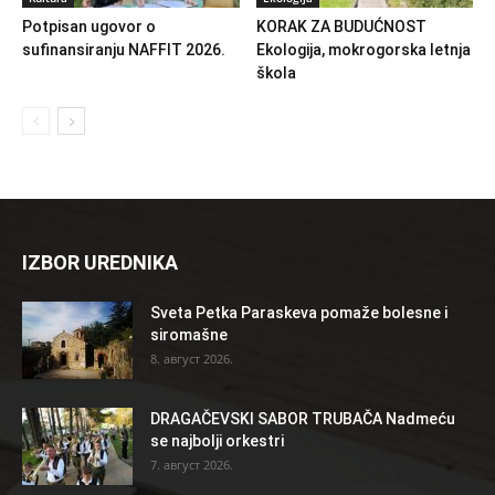
Potpisan ugovor o
KORAK ZA BUDUĆNOST
sufinansiranju NAFFIT 2026.
Ekologija, mokrogorska letnja
škola
IZBOR UREDNIKA
Sveta Petka Paraskeva pomaže bolesne i
siromašne
8. август 2026.
DRAGAČEVSKI SABOR TRUBAČA Nadmeću
se najbolji orkestri
7. август 2026.