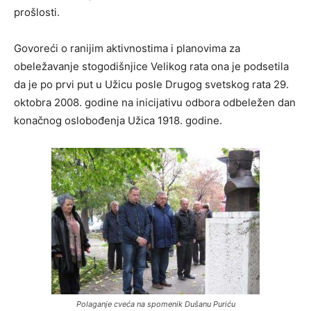
prošlosti.
Govoreći o ranijim aktivnostima i planovima za
obeležavanje stogodišnjice Velikog rata ona je podsetila
da je po prvi put u Užicu posle Drugog svetskog rata 29.
oktobra 2008. godine na inicijativu odbora odbeležen dan
konačnog oslobođenja Užica 1918. godine.
Polaganje cveća na spomenik Dušanu Puriću