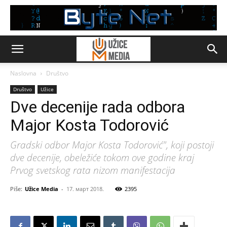
Naslovna
Društvo
Društvo
Užice
Dve decenije rada odbora
Major Kosta Todorović
Gradski odbor Major Kosta Todorović", koji postoji
dve decenije, obeležiće tokom ove godine kraj
Prvog svetskog rata nizom manifestacija
Piše:
Užice Media
-
17. март 2018.
2395