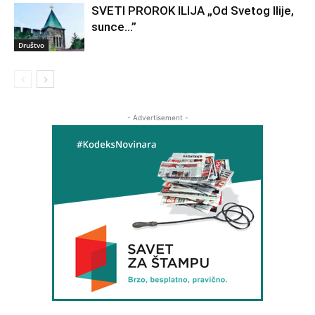
SVETI PROROK ILIJA „Od Svetog Ilije,
sunce…”
Društvo
- Advertisement -