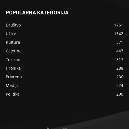
POPULARNA KATEGORIJA
Društvo
1761
Užice
1542
Kultura
571
Čajetina
447
Turizam
317
Hronika
288
Privreda
236
Mediji
224
Politika
200