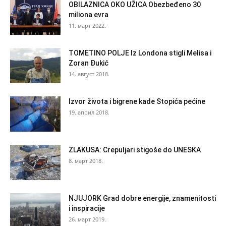
OBILAZNICA OKO UŽICA Obezbeđeno 30
miliona evra
11. март 2022.
TOMETINO POLJE Iz Londona stigli Melisa i
Zoran Đukić
14. август 2018.
Izvor života i bigrene kade Stopića pećine
19. април 2018.
ZLAKUSA: Crepuljari stigoše do UNESKA
8. март 2018.
NJUJORK Grad dobre energije, znamenitosti
i inspiracije
26. март 2019.