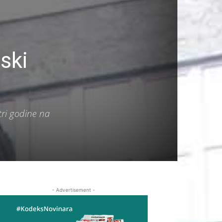
ski
tri godine na
- Advertisement -