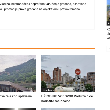
vladino, nestranačko i neprofitno udruženje građana, osnovano
ija i promocije prava građana na objektivno i pravovremeno
E
K
Ek
le
Društvo
va tela kod splava na
UŽICE JKP VODOVOD Vodu za piće
koristite racionalno