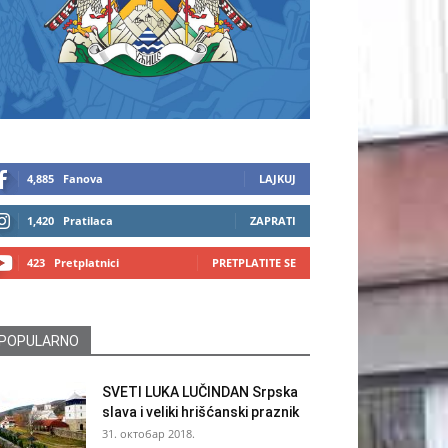
4,885
Fanova
LAJKUJ
1,420
Pratilaca
ZAPRATI
423
Pretplatnici
PRETPLATITE SE
POPULARNO
SVETI LUKA LUČINDAN Srpska
slava i veliki hrišćanski praznik
31. октобар 2018.