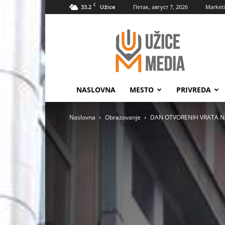
C
33.2
Петак, август 7, 2026
Market
Užice
UžiceMedia
NASLOVNA
MESTO
PRIVREDA
Naslovna
Obrazovanje
DAN OTVORENIH VRATA NA