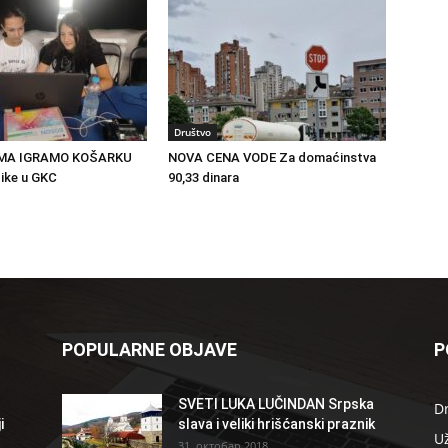
Društvo
MA IGRAMO KOŠARKU
NOVA CENA VODE Za domaćinstva
ike u GKC
90,33 dinara
POPULARNE OBJAVE
P
SVETI LUKA LUČINDAN Srpska
D
i
slava i veliki hrišćanski praznik
U
31. октобар 2018.