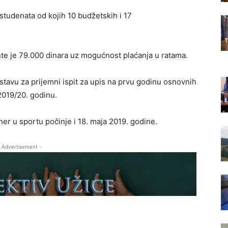
studenata od kojih 10 budžetskih i 17
te je 79.000 dinara uz mogućnost plaćanja u ratama.
tavu za prijemni ispit za upis na prvu godinu osnovnih
2019/20. godinu.
er u sportu počinje i 18. maja 2019. godine.
 Advertisement -