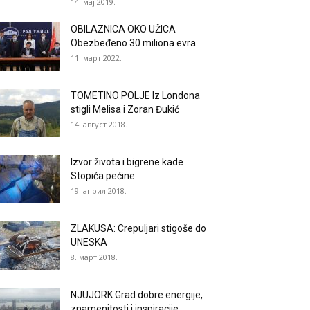
14. мај 2019.
OBILAZNICA OKO UŽICA
Obezbeđeno 30 miliona evra
11. март 2022.
TOMETINO POLJE Iz Londona
stigli Melisa i Zoran Đukić
14. август 2018.
Izvor života i bigrene kade
Stopića pećine
19. април 2018.
ZLAKUSA: Crepuljari stigoše do
UNESKA
8. март 2018.
NJUJORK Grad dobre energije,
znamenitosti i inspiracije