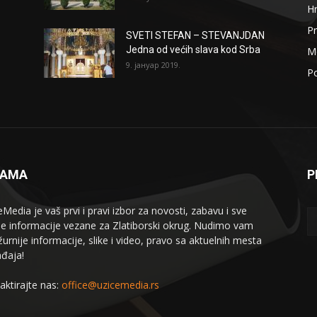
H
Pr
SVETI STEFAN – STEVANJDAN
Jedna od većih slava kod Srba
Me
9. јануар 2019.
Po
NAMA
P
eMedia je vaš prvi i pravi izbor za novosti, zabavu i sve
le informacije vezane za Zlatiborski okrug. Nudimo vam
žurnije informacije, slike i video, pravo sa aktuelnih mesta
đaja!
aktirajte nas:
office@uzicemedia.rs