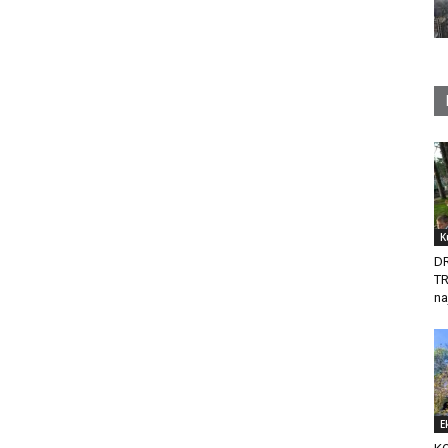
K
D
T
na
E