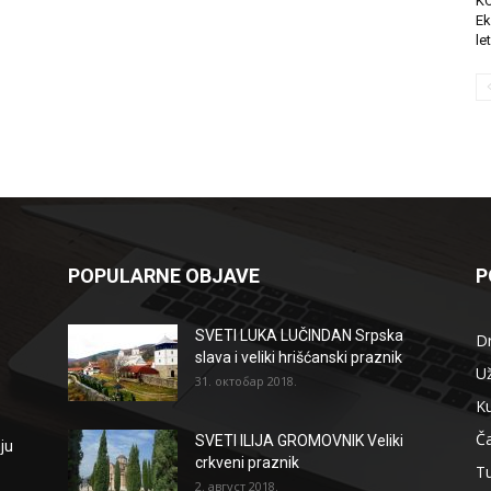
K
Ek
le
POPULARNE OBJAVE
P
SVETI LUKA LUČINDAN Srpska
D
slava i veliki hrišćanski praznik
Už
31. октобар 2018.
Ku
Ča
SVETI ILIJA GROMOVNIK Veliki
ju
crkveni praznik
T
2. август 2018.