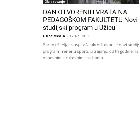
Obrazovanje
DAN OTVORENIH VRATA NA
PEDAGOŠKOM FAKULTETU Novi
studijski program u Užicu
Užice Media
-
17. мај 2019.
Pored učitelja i vaspitača akreditovan je novi studij
program Trener u sportu u trajanju od tri godine na
osnovnim strukovnim studijama.