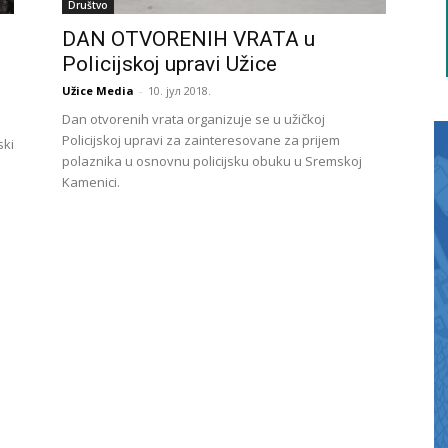
Društvo
DAN OTVORENIH VRATA u
Policijskoj upravi Užice
Užice Media
-
10. јул 2018.
Dan otvorenih vrata organizuje se u užičkoj
Policijskoj upravi za zainteresovane za prijem
ski
polaznika u osnovnu policijsku obuku u Sremskoj
Kamenici.