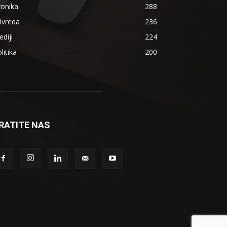
ronika
288
ivreda
236
diji
224
litika
200
RATITE NAS