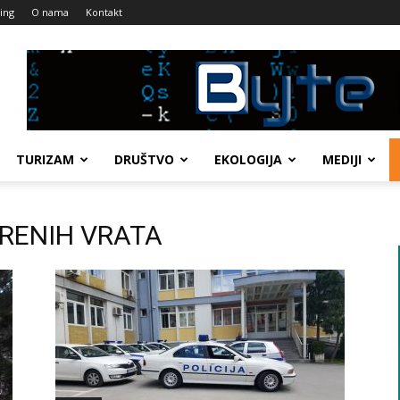
ing
O nama
Kontakt
TURIZAM
DRUŠTVO
EKOLOGIJA
MEDIJI
ORENIH VRATA