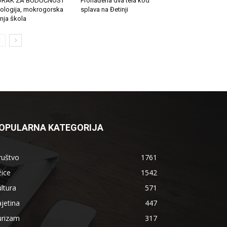
ORAK ZA BUDUĆNOST
Pronađena dva tela kod
ologija, mokrogorska
splava na Đetinji
tnja škola
OPULARNA KATEGORIJA
ruštvo
1761
ice
1542
ltura
571
jetina
447
urizam
317