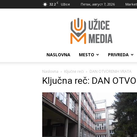
C
32.2
Петак, август 7, 2026
Market
Užice
UžiceMedia
NASLOVNA
MESTO
PRIVREDA
Naslovna
Ključne reči
DAN OTVORENIH VRATA
Ključna reč: DAN OTV