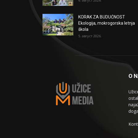
6. август 2026.
KORAK ZA BUDUĆNOST
Ekologija, mokrogorska letnja
škola
5. август 2026.
O 
Užic
osta
naja
doga
Kont