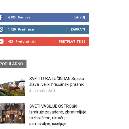
4,885
Fanova
LAJKUJ
1,420
Pratilaca
ZAPRATI
423
Pretplatnici
PRETPLATITE SE
POPULARNO
SVETI LUKA LUČINDAN Srpska
slava i veliki hrišćanski praznik
31. октобар 2018.
SVETI VASILIJE OSTROŠKI –
Izmiruje zavađene, zbratimljuje
razbraćene, ukroćuje
samovoljne, isceljuje...