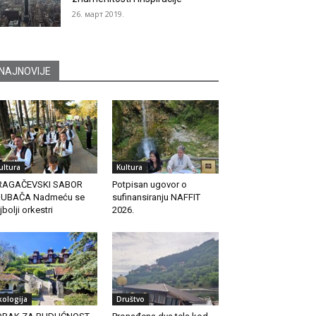
26. март 2019.
NAJNOVIJE
ultura
Kultura
RAGAČEVSKI SABOR
Potpisan ugovor o
RUBAČA Nadmeću se
sufinansiranju NAFFIT
jbolji orkestri
2026.
kologija
Društvo