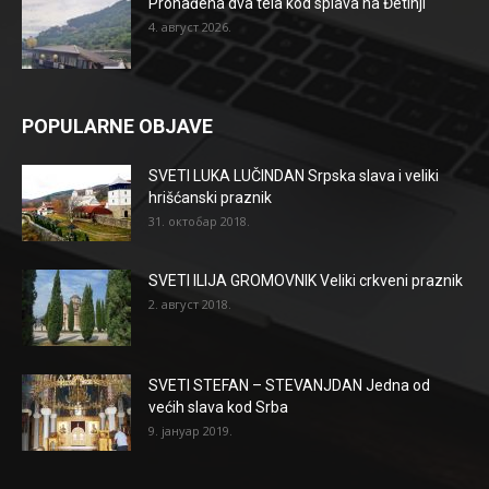
Pronađena dva tela kod splava na Đetinji
4. август 2026.
POPULARNE OBJAVE
SVETI LUKA LUČINDAN Srpska slava i veliki
hrišćanski praznik
31. октобар 2018.
SVETI ILIJA GROMOVNIK Veliki crkveni praznik
2. август 2018.
SVETI STEFAN – STEVANJDAN Jedna od
većih slava kod Srba
9. јануар 2019.