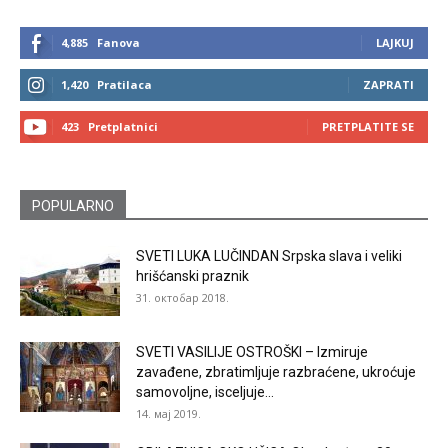
4,885
Fanova
LAJKUJ
1,420
Pratilaca
ZAPRATI
423
Pretplatnici
PRETPLATITE SE
POPULARNO
SVETI LUKA LUČINDAN Srpska slava i veliki
hrišćanski praznik
31. октобар 2018.
SVETI VASILIJE OSTROŠKI – Izmiruje
zavađene, zbratimljuje razbraćene, ukroćuje
samovoljne, isceljuje...
14. мај 2019.