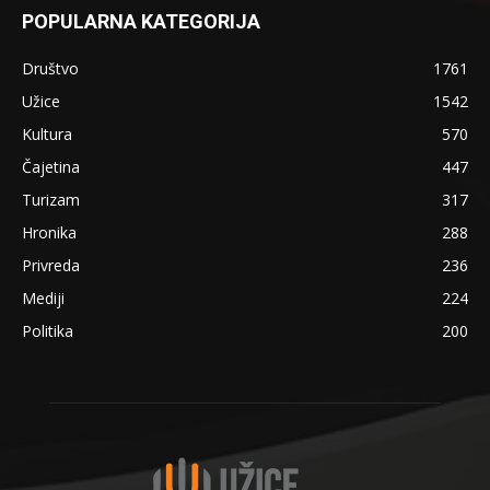
POPULARNA KATEGORIJA
Društvo
1761
Užice
1542
Kultura
570
Čajetina
447
Turizam
317
Hronika
288
Privreda
236
Mediji
224
Politika
200