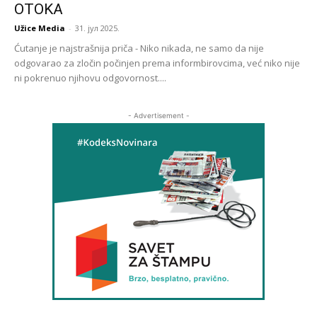
OTOKA
Užice Media
-
31. јул 2025.
Ćutanje je najstrašnija priča - Niko nikada, ne samo da nije
odgovarao za zločin počinjen prema informbirovcima, već niko nije
ni pokrenuo njihovu odgovornost....
- Advertisement -