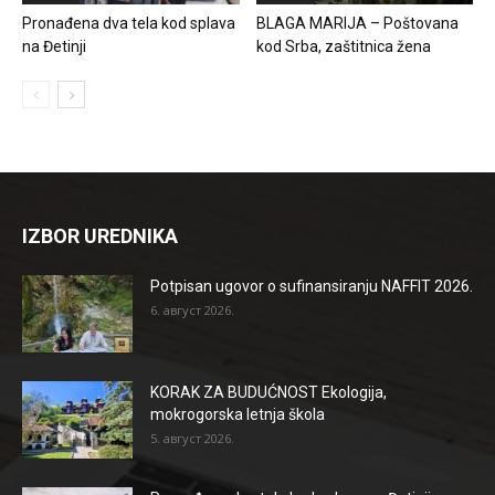
Pronađena dva tela kod splava
BLAGA MARIJA – Poštovana
na Đetinji
kod Srba, zaštitnica žena
IZBOR UREDNIKA
Potpisan ugovor o sufinansiranju NAFFIT 2026.
6. август 2026.
KORAK ZA BUDUĆNOST Ekologija,
mokrogorska letnja škola
5. август 2026.