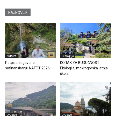
NAJNOVIJE
Kultura
Ekologija
Potpisan ugovor o
KORAK ZA BUDUĆNOST
sufinansiranju NAFFIT 2026.
Ekologija, mokrogorska letnja
škola
Društvo
Društvo