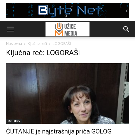
Naslovna
Ključne reči
LOGORAŠI
Ključna reč: LOGORAŠI
Društvo
ĆUTANJE je najstrašnija priča GOLOG