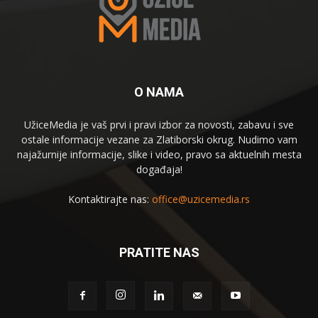
O NAMA
UžiceMedia je vaš prvi i pravi izbor za novosti, zabavu i sve
ostale informacije vezane za Zlatiborski okrug. Nudimo vam
najažurnije informacije, slike i video, pravo sa aktuelnih mesta
događaja!
Kontaktirajte nas:
office@uzicemedia.rs
PRATITE NAS