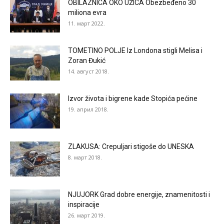
OBILAZNICA OKO UŽICA Obezbeđeno 30
miliona evra
11. март 2022.
TOMETINO POLJE Iz Londona stigli Melisa i
Zoran Đukić
14. август 2018.
Izvor života i bigrene kade Stopića pećine
19. април 2018.
ZLAKUSA: Crepuljari stigoše do UNESKA
8. март 2018.
NJUJORK Grad dobre energije, znamenitosti i
inspiracije
26. март 2019.