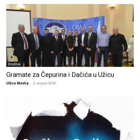
Društvo
Gramate za Čepurina i Dačića u Užicu
Užice Media
-
2. април 2018.