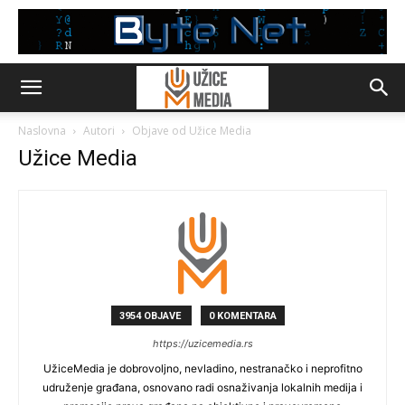
Naslovna
Autori
Objave od Užice Media
Užice Media
3954 OBJAVE
0 KOMENTARA
https://uzicemedia.rs
UžiceMedia je dobrovoljno, nevladino, nestranačko i neprofitno
udruženje građana, osnovano radi osnaživanja lokalnih medija i