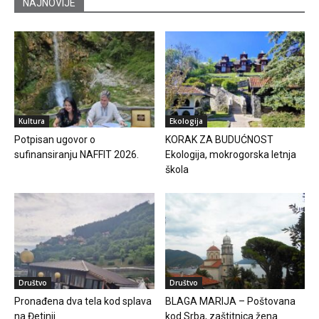
NAJNOVIJE
Kultura
Ekologija
Potpisan ugovor o
KORAK ZA BUDUĆNOST
sufinansiranju NAFFIT 2026.
Ekologija, mokrogorska letnja
škola
Društvo
Društvo
Pronađena dva tela kod splava
BLAGA MARIJA – Poštovana
na Đetinji
kod Srba, zaštitnica žena