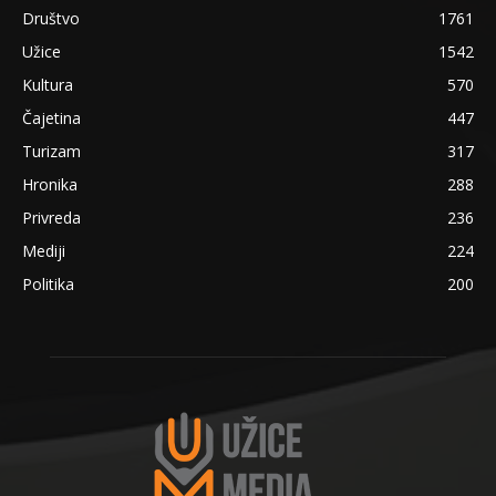
Društvo
1761
Užice
1542
Kultura
570
Čajetina
447
Turizam
317
Hronika
288
Privreda
236
Mediji
224
Politika
200