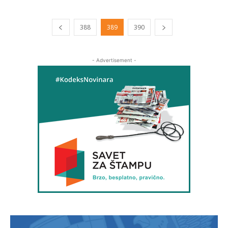
388
389
390
- Advertisement -