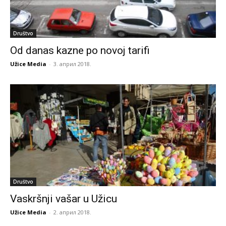
Društvo
Od danas kazne po novoj tarifi
Užice Media
-
3. април 2018.
Društvo
Vaskršnji vašar u Užicu
Užice Media
-
2. април 2018.