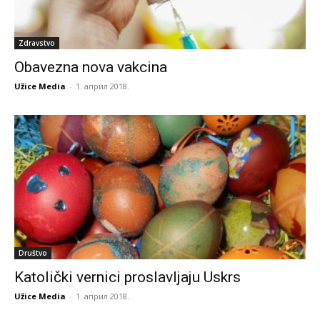
Zdravstvo
Obavezna nova vakcina
Užice Media
-
1. април 2018.
Društvo
Katolički vernici proslavljaju Uskrs
Užice Media
-
1. април 2018.