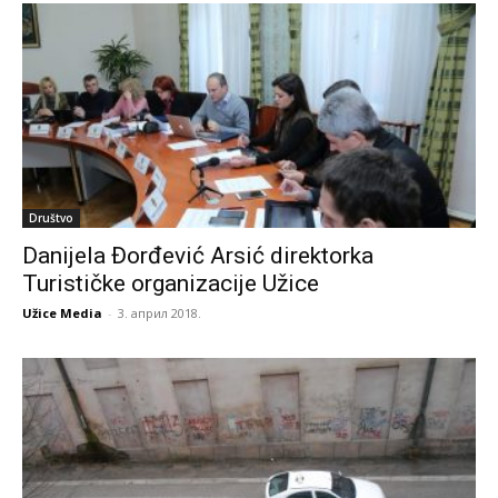
Društvo
Danijela Đorđević Arsić direktorka
Turističke organizacije Užice
Užice Media
-
3. април 2018.