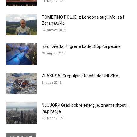
11. март 2022.
TOMETINO POLJE Iz Londona stigli Melisa i
Zoran Đukić
14. август 2018.
Izvor života i bigrene kade Stopića pećine
19. април 2018.
ZLAKUSA: Crepuljari stigoše do UNESKA
8. март 2018.
NJUJORK Grad dobre energije, znamenitosti i
inspiracije
26. март 2019.