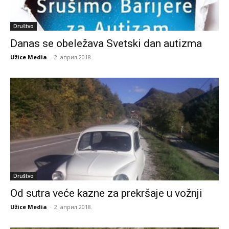
Društvo
Danas se obeležava Svetski dan autizma
Užice Media
-
2. април 2018.
Društvo
Od sutra veće kazne za prekršaje u vožnji
Užice Media
-
2. април 2018.