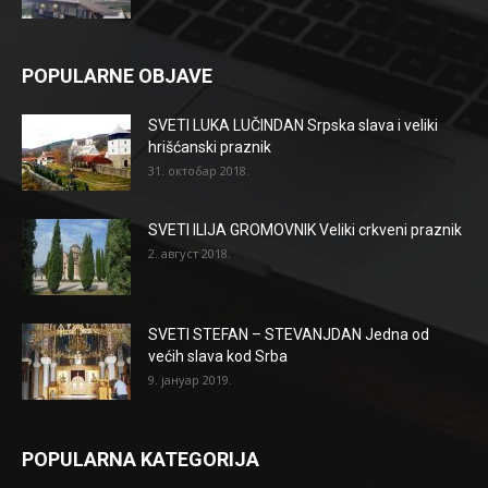
POPULARNE OBJAVE
SVETI LUKA LUČINDAN Srpska slava i veliki
hrišćanski praznik
31. октобар 2018.
SVETI ILIJA GROMOVNIK Veliki crkveni praznik
2. август 2018.
SVETI STEFAN – STEVANJDAN Jedna od
većih slava kod Srba
9. јануар 2019.
POPULARNA KATEGORIJA