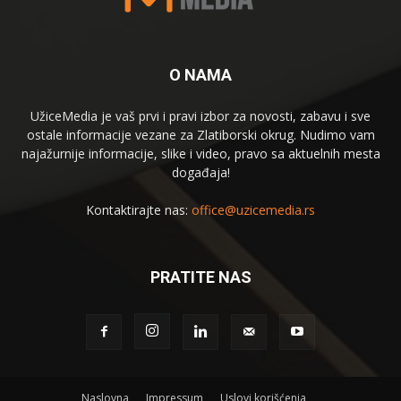
O NAMA
UžiceMedia je vaš prvi i pravi izbor za novosti, zabavu i sve
ostale informacije vezane za Zlatiborski okrug. Nudimo vam
najažurnije informacije, slike i video, pravo sa aktuelnih mesta
događaja!
Kontaktirajte nas:
office@uzicemedia.rs
PRATITE NAS
Naslovna
Impressum
Uslovi korišćenja