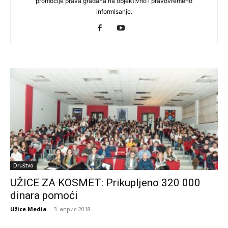
promocije prava građana na objektivno i pravovremeno
informisanje.
Društvo
UŽICE ZA KOSMET: Prikupljeno 320 000
dinara pomoći
Užice Media
-
3. април 2018.