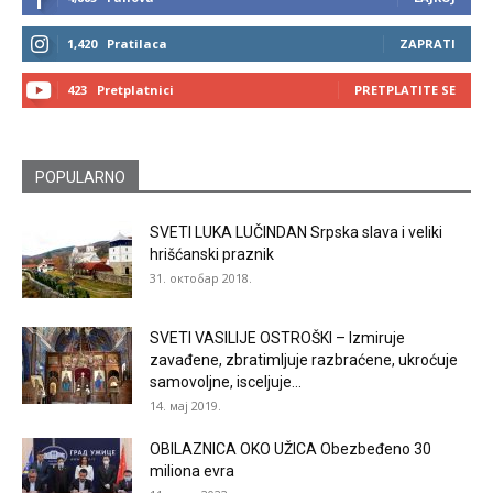
1,420
Pratilaca
ZAPRATI
423
Pretplatnici
PRETPLATITE SE
POPULARNO
SVETI LUKA LUČINDAN Srpska slava i veliki
hrišćanski praznik
31. октобар 2018.
SVETI VASILIJE OSTROŠKI – Izmiruje
zavađene, zbratimljuje razbraćene, ukroćuje
samovoljne, isceljuje...
14. мај 2019.
OBILAZNICA OKO UŽICA Obezbeđeno 30
miliona evra