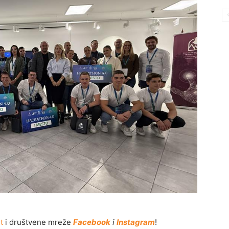
t
i društvene mreže
Facebook
i
Instagram
!