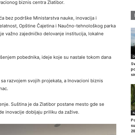
vacionog biznis centra Zlatibor.
a bez podrške Ministarstva nauke, inovacija i
elatnost, Opštine Čajetina i Naučno-tehnološkog parka
e važno zajedničko delovanje institucija, lokalne
D
ašenjem pobednika, ideje koje su nastale tokom dana
Sv
po
si
 sa razvojem svojih projekata, a Inovacioni biznis
nac.
nje. Suština je da Zlatibor postane mesto gde se
de inovacije dobijaju priliku da zažive.
K
Po
su
20