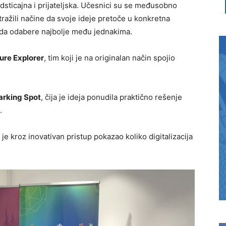
odsticajna i prijateljska. Učesnici su se međusobno
i tražili načine da svoje ideje pretoče u konkretna
ak da odabere najbolje među jednakima.
ure Explorer
, tim koji je na originalan način spojio
arking Spot
, čija je ideja ponudila praktično rešenje
.
i je kroz inovativan pristup pokazao koliko digitalizacija