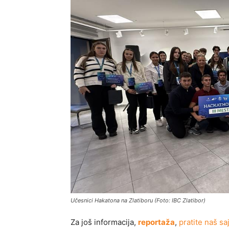
Učesnici Hakatona na Zlatiboru (Foto: IBC Zlatibor)
Za još informacija,
reportaža
,
pratite naš saj