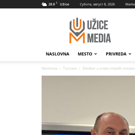
C
28.8
Субота, август 8, 2026
Marke
Užice
UžiceMedia
NASLOVNA
MESTO
PRIVREDA
Naslovna
Turizam
Zlatibor u znaku mladih inova