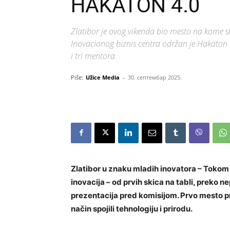
HAKATON 4.0
Zlatibor je ovog vikenda bio mesto na kome su 
Inovacionog biznis centra održan je Hakaton 
i tri mentora.
Piše:
Užice Media
-
30. септембар 2025.
Zlatibor u znaku mladih inovatora – Tokom 
inovacija – od prvih skica na tabli, preko 
prezentacija pred komisijom. Prvo mesto pri
način spojili tehnologiju i prirodu.