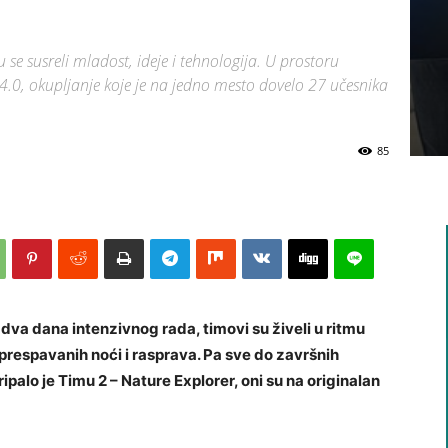
se susreli mladost, ideje i tehnologija. U prostoru
4.0, okupljanje koje je na jedno mesto dovelo 27 učesnika
85
dva dana intenzivnog rada, timovi su živeli u ritmu
neprespavanih noći i rasprava. Pa sve do završnih
palo je Timu 2 – Nature Explorer, oni su na originalan