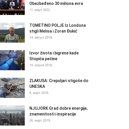
Obezbeđeno 30 miliona evra
11. март 2022.
TOMETINO POLJE Iz Londona
stigli Melisa i Zoran Đukić
14. август 2018.
Izvor života i bigrene kade
Stopića pećine
19. април 2018.
ZLAKUSA: Crepuljari stigoše do
UNESKA
8. март 2018.
NJUJORK Grad dobre energije,
znamenitosti i inspiracije
26. март 2019.