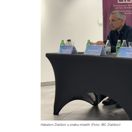
Hakaton Zlatibor u znaku mladih (Foto: IBC Zlatibor)