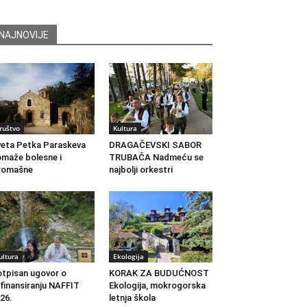
NAJNOVIJE
ruštvo
Kultura
eta Petka Paraskeva
DRAGAČEVSKI SABOR
maže bolesne i
TRUBAČA Nadmeću se
romašne
najbolji orkestri
ultura
Ekologija
tpisan ugovor o
KORAK ZA BUDUĆNOST
finansiranju NAFFIT
Ekologija, mokrogorska
26.
letnja škola