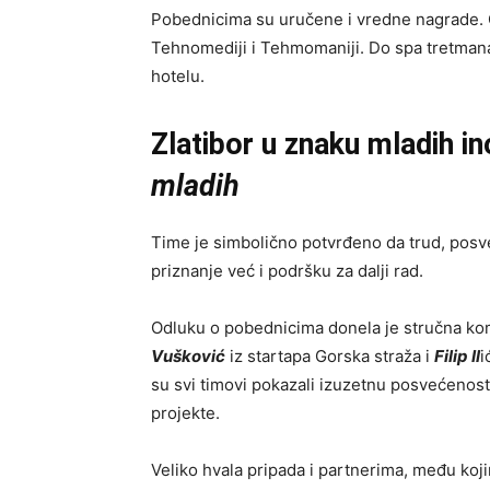
Pobednicima su uručene i vredne nagrade. 
Tehnomediji i Tehmomaniji. Do spa tretmana
hotelu.
Zlatibor u znaku mladih i
mladih
Time je simbolično potvrđeno da trud, posve
priznanje već i podršku za dalji rad.
Odluku o pobednicima donela je stručna komi
Vušković
iz startapa Gorska straža i
Filip Il
i
su svi timovi pokazali izuzetnu posvećenost 
projekte.
Veliko hvala pripada i partnerima, među koji