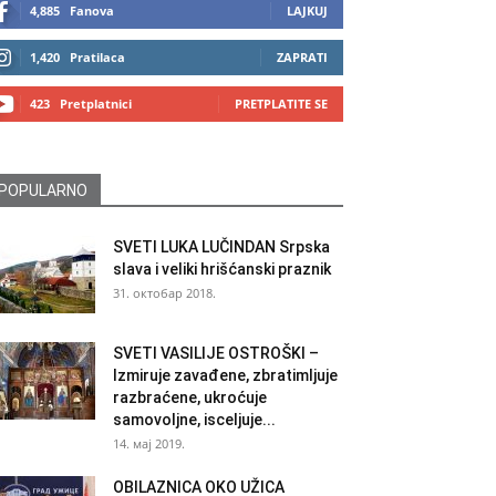
4,885
Fanova
LAJKUJ
1,420
Pratilaca
ZAPRATI
423
Pretplatnici
PRETPLATITE SE
POPULARNO
SVETI LUKA LUČINDAN Srpska
slava i veliki hrišćanski praznik
31. октобар 2018.
SVETI VASILIJE OSTROŠKI –
Izmiruje zavađene, zbratimljuje
razbraćene, ukroćuje
samovoljne, isceljuje...
14. мај 2019.
OBILAZNICA OKO UŽICA