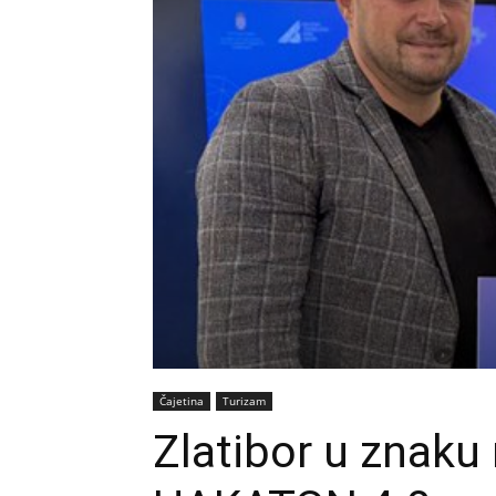
Čajetina
Turizam
Zlatibor u znaku