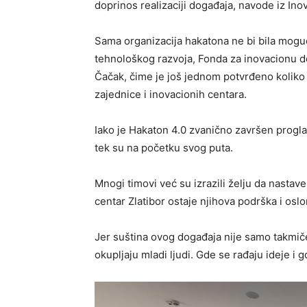
doprinos realizaciji događaja, navode iz Ino
Sama organizacija hakatona ne bi bila moguć
tehnološkog razvoja, Fonda za inovacionu d
Čačak, čime je još jednom potvrđeno koliko j
zajednice i inovacionih centara.
Iako je Hakaton 4.0 zvanično završen progl
tek su na početku svog puta.
Mnogi timovi već su izrazili želju da nastave
centar Zlatibor ostaje njihova podrška i oslo
Jer suština ovog događaja nije samo takmiče
okupljaju mladi ljudi. Gde se rađaju ideje i g