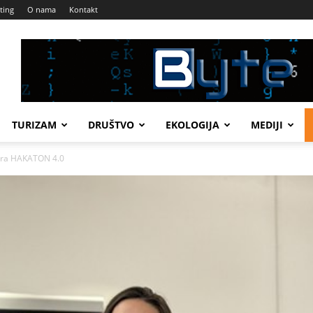
ting
O nama
Kontakt
TURIZAM
DRUŠTVO
EKOLOGIJA
MEDIJI
tora HAKATON 4.0