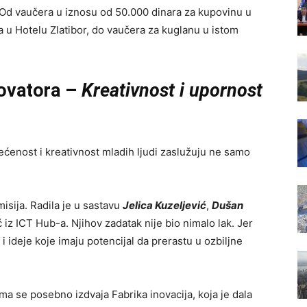
Od vaučera u iznosu od 50.000 dinara za kupovinu u
 u Hotelu Zlatibor, do vaučera za kuglanu u istom
novatora –
Kreativnost i upornost
ćenost i kreativnost mladih ljudi zaslužuju ne samo
sija. Radila je u sastavu
Jelica Kuzeljević
,
Dušan
ć iz ICT Hub-a. Njihov zadatak nije bio nimalo lak. Jer
i ideje koje imaju potencijal da prerastu u ozbiljne
ma se posebno izdvaja Fabrika inovacija, koja je dala