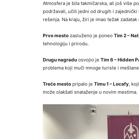
Atmosfera je bila takmičarska, ali još više p
podržavali, učili jedni od drugih i zajedničk
rešenja. Na kraju, žiri je imao težak zadat
Prvo mesto
zasluženo je poneo
Tim 2 – Nat
tehnologiju i prirodu.
Drugu nagradu
osvojio je
Tim 6 – Hidden P
problema koji muči mnoge turiste i meštane
Treće mesto
pripalo je
Timu 1 – Locafy
, koj
može olakšati snalaženje u novim mestima.