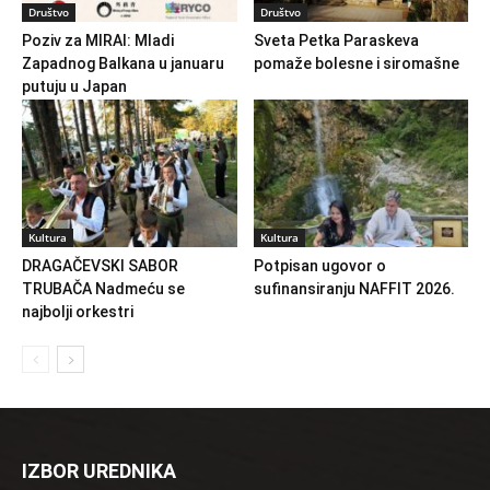
Društvo
Društvo
Poziv za MIRAI: Mladi
Sveta Petka Paraskeva
Zapadnog Balkana u januaru
pomaže bolesne i siromašne
putuju u Japan
Kultura
Kultura
DRAGAČEVSKI SABOR
Potpisan ugovor o
TRUBAČA Nadmeću se
sufinansiranju NAFFIT 2026.
najbolji orkestri
IZBOR UREDNIKA