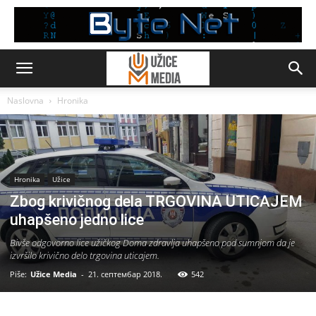
Naslovna
Hronika
Hronika
Užice
Zbog krivičnog dela TRGOVINA UTICAJEM
uhapšeno jedno lice
Bivše odgovorno lice užičkog Doma zdravlja uhapšeno pod sumnjom da je
izvršilo krivično delo trgovina uticajem.
Piše:
Užice Media
-
21. септембар 2018.
542