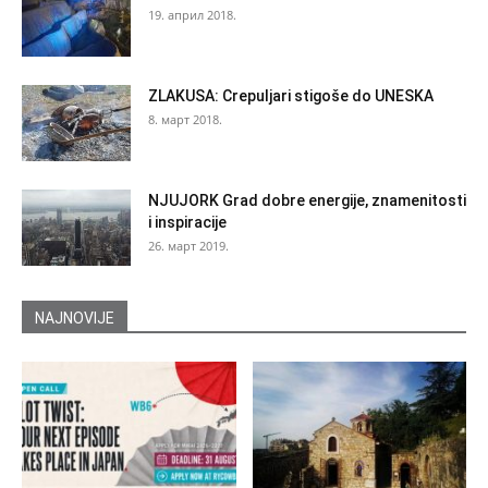
19. април 2018.
ZLAKUSA: Crepuljari stigoše do UNESKA
8. март 2018.
NJUJORK Grad dobre energije, znamenitosti
i inspiracije
26. март 2019.
NAJNOVIJE