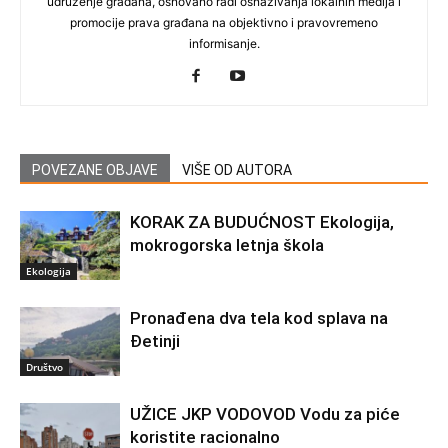
udruženje građana, osnovano radi osnaživanja lokalnih medija i
promocije prava građana na objektivno i pravovremeno
informisanje.
POVEZANE OBJAVE
VIŠE OD AUTORA
KORAK ZA BUDUĆNOST Ekologija,
mokrogorska letnja škola
Ekologija
Pronađena dva tela kod splava na
Đetinji
Društvo
UŽICE JKP VODOVOD Vodu za piće
koristite racionalno