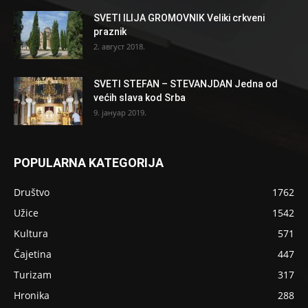
SVETI ILIJA GROMOVNIK Veliki crkveni
praznik
2. август 2018.
SVETI STEFAN – STEVANJDAN Jedna od
većih slava kod Srba
9. јануар 2019.
POPULARNA KATEGORIJA
Društvo
1762
Užice
1542
Kultura
571
Čajetina
447
Turizam
317
Hronika
288