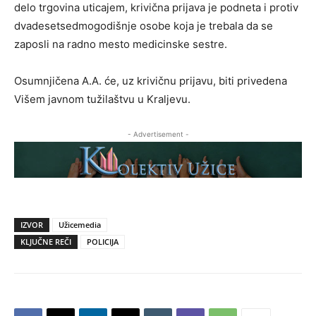
delo trgovina uticajem, krivična prijava je podneta i protiv
dvadesetsedmogodišnje osobe koja je trebala da se
zaposli na radno mesto medicinske sestre.
Osumnjičena A.A. će, uz krivičnu prijavu, biti privedena
Višem javnom tužilaštvu u Kraljevu.
- Advertisement -
IZVOR
Užicemedia
KLJUČNE REČI
POLICIJA