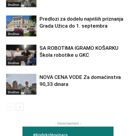
Društvo
Predlozi za dodelu najviših priznanja
Grada Užica do 1. septembra
Društvo
SA ROBOTIMA IGRAMO KOŠARKU
Škola robotike u GKC
Društvo
NOVA CENA VODE Za domaćinstva
90,33 dinara
Društvo
- Advertisement -