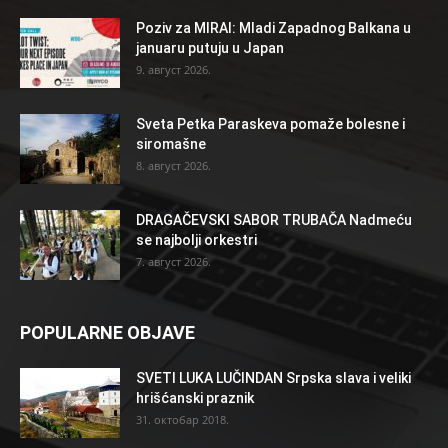
Poziv za MIRAI: Mladi Zapadnog Balkana u
januaru putuju u Japan
9. август 2026.
Sveta Petka Paraskeva pomaže bolesne i
siromašne
8. август 2026.
DRAGAČEVSKI SABOR TRUBAČA Nadmeću
se najbolji orkestri
7. август 2026.
POPULARNE OBJAVE
SVETI LUKA LUČINDAN Srpska slava i veliki
hrišćanski praznik
31. октобар 2018.