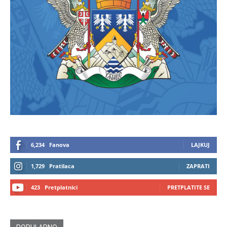
6,234
Fanova
LAJKUJ
1,729
Pratilaca
ZAPRATI
423
Pretplatnici
PRETPLATITE SE