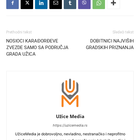
Prethodni tekst
Sledeći tekst
NOSIOCI KARAĐORĐEVE
DOBITNICI NAJVIŠIH
ZVEZDE SAMO SA PODRUČJA
GRADSKIH PRIZNANJA
GRADA UŽICA
Užice Media
https://uzicemedia.rs
UžiceMedia je dobrovoljno, nevladino, nestranačko i neprofitno