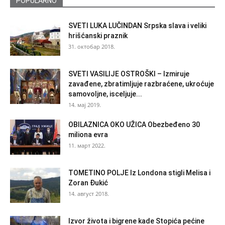
POPULARNO
SVETI LUKA LUČINDAN Srpska slava i veliki
hrišćanski praznik
31. октобар 2018.
SVETI VASILIJE OSTROŠKI – Izmiruje
zavađene, zbratimljuje razbraćene, ukroćuje
samovoljne, isceljuje...
14. мај 2019.
OBILAZNICA OKO UŽICA Obezbeđeno 30
miliona evra
11. март 2022.
TOMETINO POLJE Iz Londona stigli Melisa i
Zoran Đukić
14. август 2018.
Izvor života i bigrene kade Stopića pećine