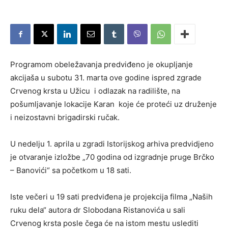
Programom obeležavanja predviđeno je okupljanje
akcijaša u subotu 31. marta ove godine ispred zgrade
Crvenog krsta u Užicu i odlazak na radilište, na
pošumljavanje lokacije Karan koje će proteći uz druženje
i neizostavni brigadirski ručak.
U nedelju 1. aprila u zgradi Istorijskog arhiva predvidjeno
je otvaranje izložbe „70 godina od izgradnje pruge Brčko
– Banovići“ sa početkom u 18 sati.
Iste večeri u 19 sati predviđena je projekcija filma „Naših
ruku dela“ autora dr Slobodana Ristanovića u sali
Crvenog krsta posle čega će na istom mestu uslediti