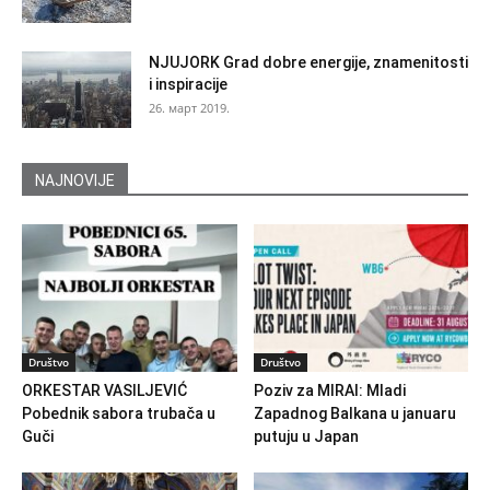
NJUJORK Grad dobre energije, znamenitosti
i inspiracije
26. март 2019.
NAJNOVIJE
Društvo
Društvo
ORKESTAR VASILJEVIĆ
Poziv za MIRAI: Mladi
Pobednik sabora trubača u
Zapadnog Balkana u januaru
Guči
putuju u Japan