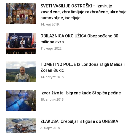
SVETI VASILIJE OSTROŠKI – Izmiruje
zavađene, zbratimljuje razbraćene, ukroćuje
samovoljne, isceljuje...
14. мај 2019.
OBILAZNICA OKO UŽICA Obezbeđeno 30
miliona evra
11. март 2022.
TOMETINO POLJE Iz Londona stigli Melisa i
Zoran Đukić
14. август 2018.
Izvor života i bigrene kade Stopića pećine
19. април 2018.
ZLAKUSA: Crepuljari stigoše do UNESKA
8. март 2018.