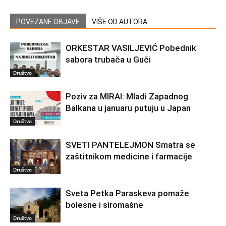
POVEZANE OBJAVE
VIŠE OD AUTORA
ORKESTAR VASILJEVIĆ Pobednik
sabora trubača u Guči
Društvo
Poziv za MIRAI: Mladi Zapadnog
Balkana u januaru putuju u Japan
Društvo
SVETI PANTELEJMON Smatra se
zaštitnikom medicine i farmacije
Društvo
Sveta Petka Paraskeva pomaže
bolesne i siromašne
Društvo