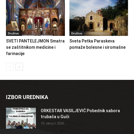
Društvo
Društvo
SVETI PANTELEJMON Smatra
Sveta Petka Paraskeva
se zaštitnikom medicine i
pomaže bolesne i siromašne
farmacije
IZBOR UREDNIKA
ORKESTAR VASILJEVIĆ Pobednik sabora
trubača u Guči
10. август 2026.