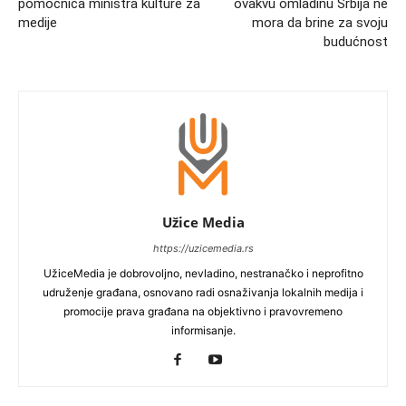
pomoćnica ministra kulture za
ovakvu omladinu Srbija ne
medije
mora da brine za svoju
budućnost
Užice Media
https://uzicemedia.rs
UžiceMedia je dobrovoljno, nevladino, nestranačko i neprofitno
udruženje građana, osnovano radi osnaživanja lokalnih medija i
promocije prava građana na objektivno i pravovremeno
informisanje.