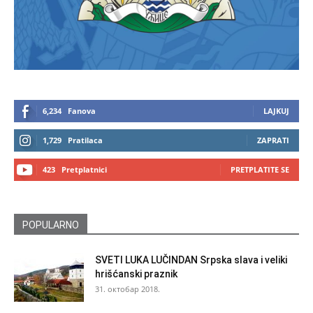
6,234
Fanova
LAJKUJ
1,729
Pratilaca
ZAPRATI
423
Pretplatnici
PRETPLATITE SE
POPULARNO
SVETI LUKA LUČINDAN Srpska slava i veliki
hrišćanski praznik
31. октобар 2018.