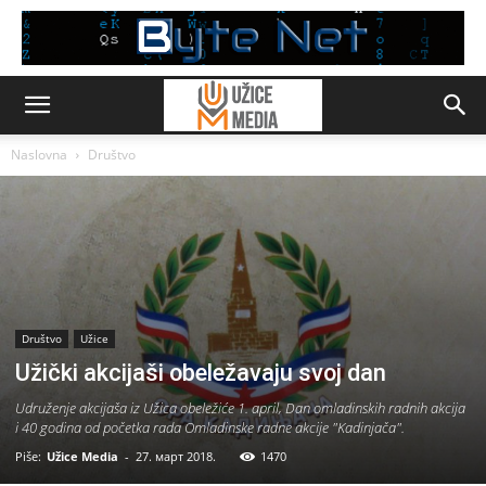
Naslovna
Društvo
Društvo
Užice
Užički akcijaši obeležavaju svoj dan
Udruženje akcijaša iz Užica obeležiće 1. april, Dan omladinskih radnih akcija
i 40 godina od početka rada Omladinske radne akcije "Kadinjača".
Piše:
Užice Media
-
27. март 2018.
1470