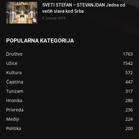
SVETI STEFAN – STEVANJDAN Jedna od
većih slava kod Srba
9. јануар 2019.
POPULARNA KATEGORIJA
Društvo
1763
Užice
1542
Kultura
572
Čajetina
447
Turizam
317
Hronika
288
Privreda
236
Mediji
224
Politika
200