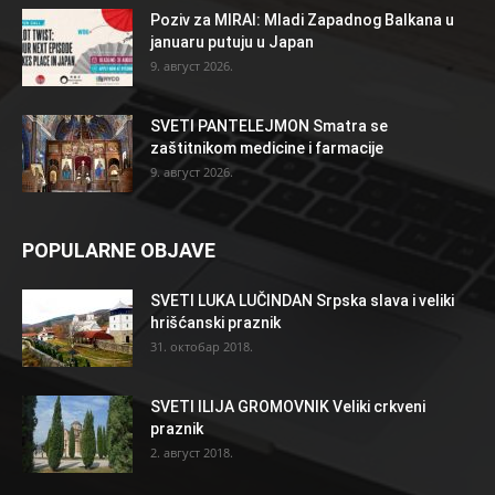
Poziv za MIRAI: Mladi Zapadnog Balkana u
januaru putuju u Japan
9. август 2026.
SVETI PANTELEJMON Smatra se
zaštitnikom medicine i farmacije
9. август 2026.
POPULARNE OBJAVE
SVETI LUKA LUČINDAN Srpska slava i veliki
hrišćanski praznik
31. октобар 2018.
SVETI ILIJA GROMOVNIK Veliki crkveni
praznik
2. август 2018.