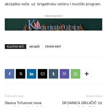
akcijaško veče uz brigadirsku večeru i muzički program.
- Advertisement -
KLJUČNE REČI
AKCIJAŠI
CRVENI KRST
Prethodni tekst
Sledeći tekst
Slavica Trifunović nova
DR DANICA GRUJIČIĆ: Uz