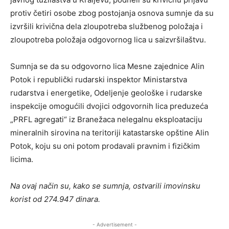
protiv četiri osobe zbog postojanja osnova sumnje da su
izvršili krivična dela zloupotreba službenog položaja i
zloupotreba položaja odgovornog lica u saizvršilaštvu.
Sumnja se da su odgovorno lica Mesne zajednice Alin
Potok i republički rudarski inspektor Ministarstva
rudarstva i energetike, Odeljenje geološke i rudarske
inspekcije omogućili dvojici odgovornih lica preduzeća
„PRFL agregati“ iz Branežaca nelegalnu eksploataciju
mineralnih sirovina na teritoriji katastarske opštine Alin
Potok, koju su oni potom prodavali pravnim i fizičkim
licima.
Na ovaj način su, kako se sumnja, ostvarili imovinsku
korist od 274.947 dinara.
- Advertisement -