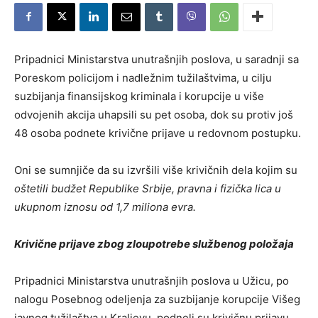
Pripadnici Ministarstva unutrašnjih poslova, u saradnji sa
Poreskom policijom i nadležnim tužilaštvima, u cilju
suzbijanja finansijskog kriminala i korupcije u više
odvojenih akcija uhapsili su pet osoba, dok su protiv još
48 osoba podnete krivične prijave u redovnom postupku.
Oni se sumnjiče da su izvršili više krivičnih dela kojim su
oštetili budžet Republike Srbije, pravna i fizička lica u
ukupnom iznosu od 1,7 miliona evra.
Krivične prijave zbog zloupotrebe službenog položaja
Pripadnici Ministarstva unutrašnjih poslova u Užicu, po
nalogu Posebnog odeljenja za suzbijanje korupcije Višeg
javnog tužilaštva u Kraljevu, podneli su krivičnu prijavu