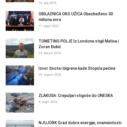
14. мај 2019.
OBILAZNICA OKO UŽICA Obezbeđeno 30
miliona evra
11. март 2022.
TOMETINO POLJE Iz Londona stigli Melisa i
Zoran Đukić
14. август 2018.
Izvor života i bigrene kade Stopića pećine
19. април 2018.
ZLAKUSA: Crepuljari stigoše do UNESKA
8. март 2018.
NJUJORK Grad dobre energije, znamenitosti