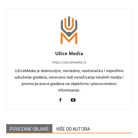
Užice Media
https://uzicemedia.rs
UžiceMedia je dobrovoljno, nevladino, nestranačko i neprofitno
udruženje građana, osnovano radi osnaživanja lokalnih medija i
promocije prava građana na objektivno i pravovremeno
informisanje.
POVEZANE OBJAVE
VIŠE OD AUTORA