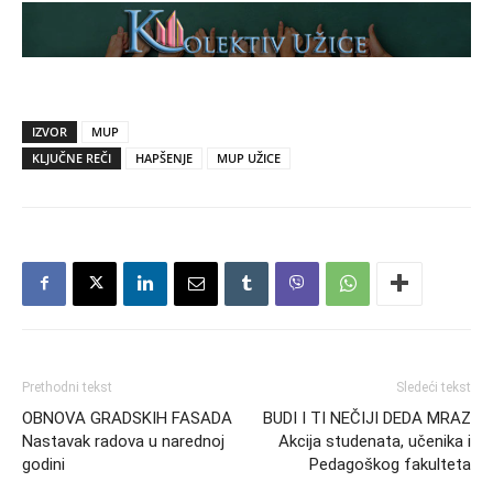
IZVOR
MUP
KLJUČNE REČI
HAPŠENJE
MUP UŽICE
Prethodni tekst
Sledeći tekst
OBNOVA GRADSKIH FASADA
BUDI I TI NEČIJI DEDA MRAZ
Nastavak radova u narednoj
Akcija studenata, učenika i
godini
Pedagoškog fakulteta