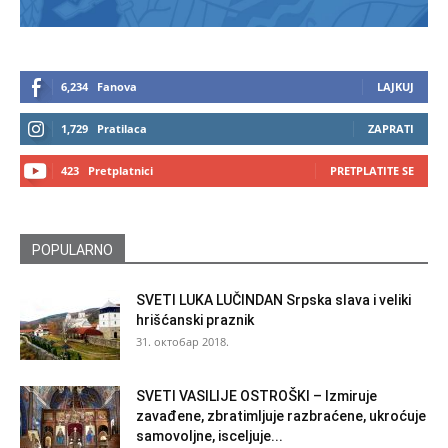
6,234
Fanova
LAJKUJ
1,729
Pratilaca
ZAPRATI
423
Pretplatnici
PRETPLATITE SE
POPULARNO
SVETI LUKA LUČINDAN Srpska slava i veliki
hrišćanski praznik
31. октобар 2018.
SVETI VASILIJE OSTROŠKI – Izmiruje
zavađene, zbratimljuje razbraćene, ukroćuje
samovoljne, isceljuje...