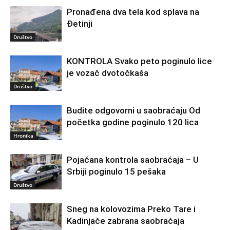
Pronađena dva tela kod splava na
Đetinji
Društvo
KONTROLA Svako peto poginulo lice
je vozač dvotočkaša
Društvo
Budite odgovorni u saobraćaju Od
početka godine poginulo 120 lica
Hronika
Pojačana kontrola saobraćaja – U
Srbiji poginulo 15 pešaka
Društvo
Sneg na kolovozima Preko Tare i
Kadinjače zabrana saobraćaja