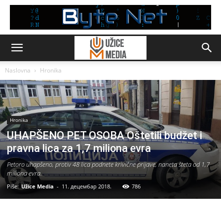
Naslovna
Hronika
Hronika
UHAPŠENO PET OSOBA Oštetili budžet i
pravna lica za 1,7 miliona evra
Petoro uhapšeno, protiv 48 lica podnete krivične prijave, naneta šteta od 1,7
miliona evra.
Piše:
Užice Media
-
11. децембар 2018.
786