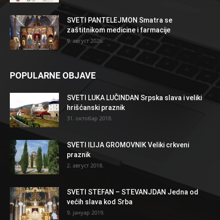
SVETI PANTELEJMON Smatra se
zaštitnikom medicine i farmacije
9. август 2026.
POPULARNE OBJAVE
SVETI LUKA LUČINDAN Srpska slava i veliki
hrišćanski praznik
31. октобар 2018.
SVETI ILIJA GROMOVNIK Veliki crkveni
praznik
2. август 2018.
SVETI STEFAN – STEVANJDAN Jedna od
većih slava kod Srba
9. јануар 2019.