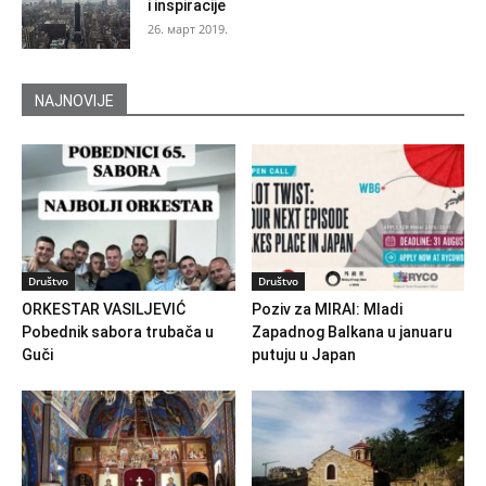
i inspiracije
26. март 2019.
NAJNOVIJE
Društvo
Društvo
ORKESTAR VASILJEVIĆ
Poziv za MIRAI: Mladi
Pobednik sabora trubača u
Zapadnog Balkana u januaru
Guči
putuju u Japan