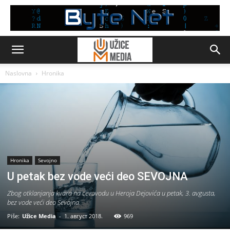
Naslovna
Hronika
Hronika
Sevojno
U petak bez vode veći deo SEVOJNA
Zbog otklanjanja kvara na cevovodu u Heroja Dejovića u petak, 3. avgusta,
bez vode veći deo Sevojna.
Piše:
Užice Media
-
1. август 2018.
969