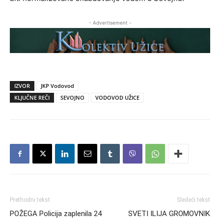
- Advertisement -
IZVOR
JKP Vodovod
KLJUČNE REČI
SEVOJNO
VODOVOD UŽICE
Prethodni tekst
Sledeći tekst
POŽEGA Policija zaplenila 24
SVETI ILIJA GROMOVNIK