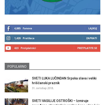
4,885
Fanova
LAJKUJ
1,420
Pratilaca
ZAPRATI
423
Pretplatnici
PRETPLATITE SE
POPULARNO
SVETI LUKA LUČINDAN Srpska slava i veliki
hrišćanski praznik
31. октобар 2018.
SVETI VASILIJE OSTROŠKI – Izmiruje