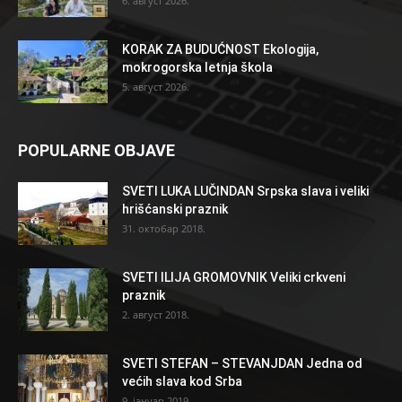
6. август 2026.
KORAK ZA BUDUĆNOST Ekologija,
mokrogorska letnja škola
5. август 2026.
POPULARNE OBJAVE
SVETI LUKA LUČINDAN Srpska slava i veliki
hrišćanski praznik
31. октобар 2018.
SVETI ILIJA GROMOVNIK Veliki crkveni
praznik
2. август 2018.
SVETI STEFAN – STEVANJDAN Jedna od
većih slava kod Srba
9. јануар 2019.