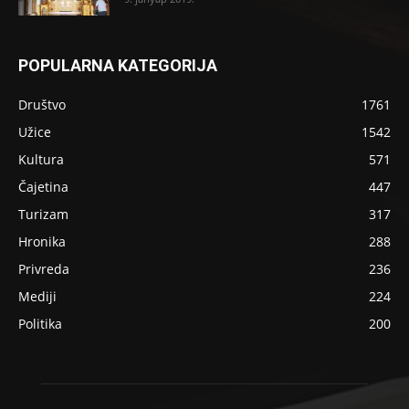
POPULARNA KATEGORIJA
Društvo
1761
Užice
1542
Kultura
571
Čajetina
447
Turizam
317
Hronika
288
Privreda
236
Mediji
224
Politika
200