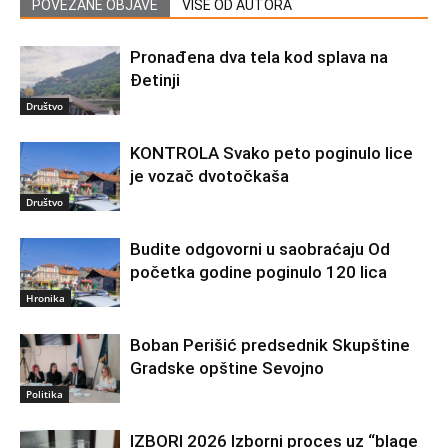
POVEZANE OBJAVE
VIŠE OD AUTORA
Pronađena dva tela kod splava na
Đetinji
Društvo
KONTROLA Svako peto poginulo lice
je vozač dvotočkaša
Društvo
Budite odgovorni u saobraćaju Od
početka godine poginulo 120 lica
Hronika
Boban Perišić predsednik Skupštine
Gradske opštine Sevojno
Politika
IZBORI 2026 Izborni proces uz “blage