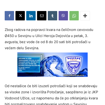
Zbog radova na popravci kvara na čeličnom cevovodu
Ø450 u Sevojnu u Ulici Heroja Dejovića u petak, 3.
avgusta, bez vode će od 8 do 20 sati biti potrošači u
većem delu Sevojna.
Od nestašice će biti izuzeti potrošači koji se snabdevaju
sa visoke zone i izvorišta Potočanje, saopšteno je iz JKP
Vodovod Užice, uz napomenu da će po otklanjanju kvara
biti normalizovano snabdevanje vodom u Sevojnu.