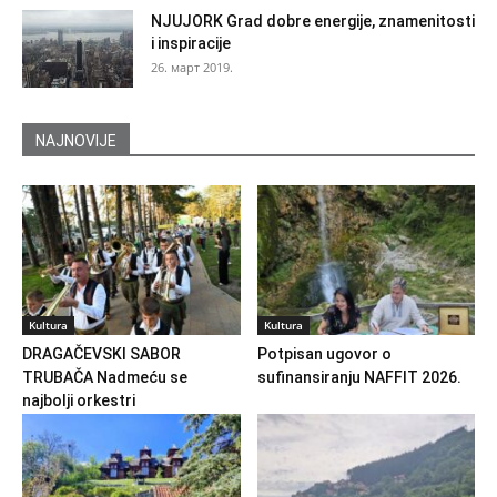
NJUJORK Grad dobre energije, znamenitosti
i inspiracije
26. март 2019.
NAJNOVIJE
Kultura
Kultura
DRAGAČEVSKI SABOR
Potpisan ugovor o
TRUBAČA Nadmeću se
sufinansiranju NAFFIT 2026.
najbolji orkestri