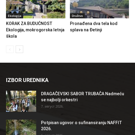
Ekologija
Društvo
KORAK ZA BUDUĆNOST
Pronađena dva tela kod
Ekologija, mokrogorska letnja
splava na Đetinji
škola
IZBOR UREDNIKA
DRAGAČEVSKI SABOR TRUBAČA Nadmeću
se najbolji orkestri
7. август 2026.
Potpisan ugovor o sufinansiranju NAFFIT
2026.