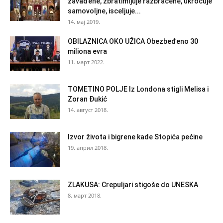
zavađene, zbratimljuje razbraćene, ukroćuje
samovoljne, isceljuje...
14. мај 2019.
OBILAZNICA OKO UŽICA Obezbeđeno 30
miliona evra
11. март 2022.
TOMETINO POLJE Iz Londona stigli Melisa i
Zoran Đukić
14. август 2018.
Izvor života i bigrene kade Stopića pećine
19. април 2018.
ZLAKUSA: Crepuljari stigoše do UNESKA
8. март 2018.