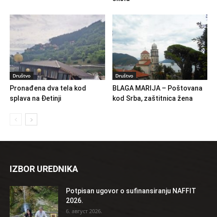
Društvo
Društvo
Pronađena dva tela kod
BLAGA MARIJA – Poštovana
splava na Đetinji
kod Srba, zaštitnica žena
IZBOR UREDNIKA
Potpisan ugovor o sufinansiranju NAFFIT
2026.
6. август 2026.