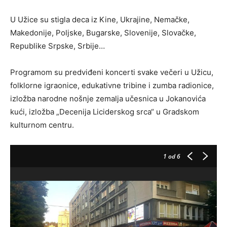
U Užice su stigla deca iz Kine, Ukrajine, Nemačke,
Makedonije, Poljske, Bugarske, Slovenije, Slovačke,
Republike Srpske, Srbije…
Programom su predviđeni koncerti svake večeri u Užicu,
folklorne igraonice, edukativne tribine i zumba radionice,
izložba narodne nošnje zemalja učesnica u Jokanovića
kući, izložba „Decenija Liciderskog srca“ u Gradskom
kulturnom centru.
1
od 6