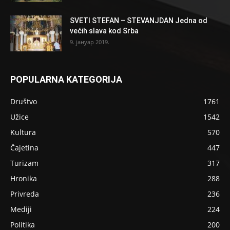
SVETI STEFAN – STEVANJDAN Jedna od
većih slava kod Srba
9. јануар 2019.
POPULARNA KATEGORIJA
Društvo
1761
Užice
1542
Kultura
570
Čajetina
447
Turizam
317
Hronika
288
Privreda
236
Mediji
224
Politika
200