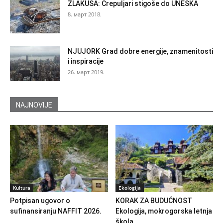
ZLAKUSA: Crepuljari stigoše do UNESKA
8. март 2018.
NJUJORK Grad dobre energije, znamenitosti
i inspiracije
26. март 2019.
NAJNOVIJE
Kultura
Ekologija
Potpisan ugovor o
KORAK ZA BUDUĆNOST
sufinansiranju NAFFIT 2026.
Ekologija, mokrogorska letnja
škola