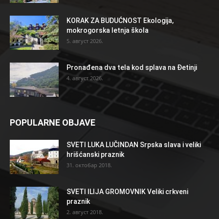
KORAK ZA BUDUĆNOST Ekologija,
mokrogorska letnja škola
5. август 2026.
Pronađena dva tela kod splava na Đetinji
4. август 2026.
POPULARNE OBJAVE
SVETI LUKA LUČINDAN Srpska slava i veliki
hrišćanski praznik
31. октобар 2018.
SVETI ILIJA GROMOVNIK Veliki crkveni
praznik
2. август 2018.