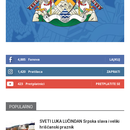
4,885
Fanova
LAJKUJ
1,420
Pratilaca
ZAPRATI
423
Pretplatnici
PRETPLATITE SE
POPULARNO
SVETI LUKA LUČINDAN Srpska slava i veliki
hrišćanski praznik