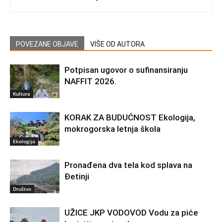
POVEZANE OBJAVE
VIŠE OD AUTORA
Potpisan ugovor o sufinansiranju
NAFFIT 2026.
Kultura
KORAK ZA BUDUĆNOST Ekologija,
mokrogorska letnja škola
Ekologija
Pronađena dva tela kod splava na
Đetinji
Društvo
UŽICE JKP VODOVOD Vodu za piće