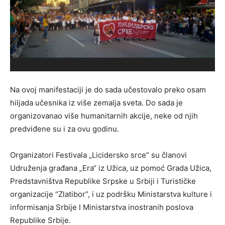
Na ovoj manifestaciji je do sada učestovalo preko osam
hiljada učesnika iz više zemalja sveta. Do sada je
organizovanao više humanitarnih akcije, neke od njih
predviđene su i za ovu godinu.
Organizatori Festivala „Licidersko srce“ su članovi
Udruženja građana „Era“ iz Užica, uz pomoć Grada Užica,
Predstavništva Republike Srpske u Srbiji i Turističke
organizacije “Zlatibor”, i uz podršku Ministarstva kulture i
informisanja Srbije I Ministarstva inostranih poslova
Republike Srbije.