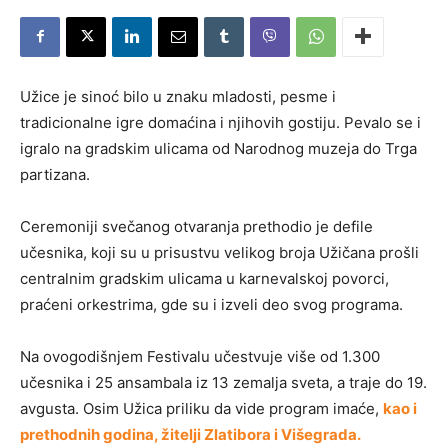
Užice je sinoć bilo u znaku mladosti, pesme i
tradicionalne igre domaćina i njihovih gostiju. Pevalo se i
igralo na gradskim ulicama od Narodnog muzeja do Trga
partizana.
Ceremoniji svečanog otvaranja prethodio je defile
učesnika, koji su u prisustvu velikog broja Užičana prošli
centralnim gradskim ulicama u karnevalskoj povorci,
praćeni orkestrima, gde su i izveli deo svog programa.
Na ovogodišnjem Festivalu učestvuje više od 1.300
učesnika i 25 ansambala iz 13 zemalja sveta, a traje do 19.
avgusta. Osim Užica priliku da vide program imaće,
kao i
prethodnih godina, žitelji Zlatibora i Višegrada.