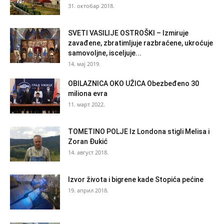
31. октобар 2018.
SVETI VASILIJE OSTROŠKI – Izmiruje
zavađene, zbratimljuje razbraćene, ukroćuje
samovoljne, isceljuje...
14. мај 2019.
OBILAZNICA OKO UŽICA Obezbeđeno 30
miliona evra
11. март 2022.
TOMETINO POLJE Iz Londona stigli Melisa i
Zoran Đukić
14. август 2018.
Izvor života i bigrene kade Stopića pećine
19. април 2018.