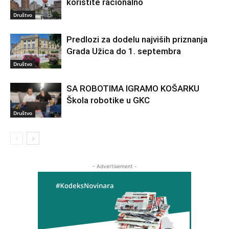
koristite racionalno
Društvo
Predlozi za dodelu najviših priznanja
Grada Užica do 1. septembra
Društvo
SA ROBOTIMA IGRAMO KOŠARKU
Škola robotike u GKC
Društvo
- Advertisement -