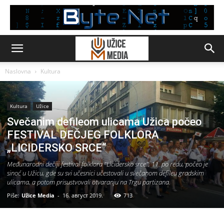
Naslovna
Kultura
Kultura
Užice
Svečanim defileom ulicama Užica počeo
FESTIVAL DEČJEG FOLKLORA
„LICIDERSKO SRCE“
Međunarodni dečiji festival folklora "Licidersko srce", 11. po redu, počeo je
sinoć u Užicu, gde su svi učesnici učestovali u svečanom defileu gradskim
ulicama, a potom prisustvovali otvaranju na Trgu partizana.
Piše:
Užice Media
-
16. август 2019.
713