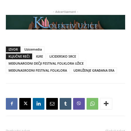
- Advertisement -
IZVOR
Uzicemedia
KLJUČNE REČI
IGRE
LICIDERSKO SRCE
MEĐUNARODNI DEČJI FESTIVAL FOLKLORA UŽICE
MEĐUNASRODNI FESTIVAL FOLKLORA
UDRUŽENJE GRAĐANA ERA