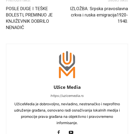
Prethodni tekst
Sledeći tekst
POSLE DUGE I TEŠKE
IZLOŽBA: Srpska pravoslavna
BOLESTI, PREMINUO JE
crkva i ruska emigracija1920-
KNJIŽEVNIK DOBRILO
1940.
NENADIĆ
Užice Media
https://uzicemedia.rs
UžiceMedia je dobrovoljno, nevladino, nestranačko i neprofitno
udruženje građana, osnovano radi osnaživanja lokalnih medija i
promocije prava građana na objektivno i pravovremeno
informisanje.