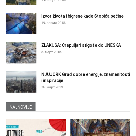
Izvor života i bigrene kade Stopića pećine
19. април 2018.
ZLAKUSA: Crepuljari stigoše do UNESKA
8. март 2018.
NJUJORK Grad dobre energije, znamenitosti
i inspiracije
26. март 2019.
NAJNOVIJE