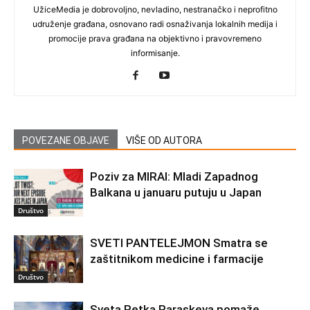
UžiceMedia je dobrovoljno, nevladino, nestranačko i neprofitno
udruženje građana, osnovano radi osnaživanja lokalnih medija i
promocije prava građana na objektivno i pravovremeno
informisanje.
POVEZANE OBJAVE
VIŠE OD AUTORA
Poziv za MIRAI: Mladi Zapadnog
Balkana u januaru putuju u Japan
Društvo
SVETI PANTELEJMON Smatra se
zaštitnikom medicine i farmacije
Društvo
Sveta Petka Paraskeva pomaže