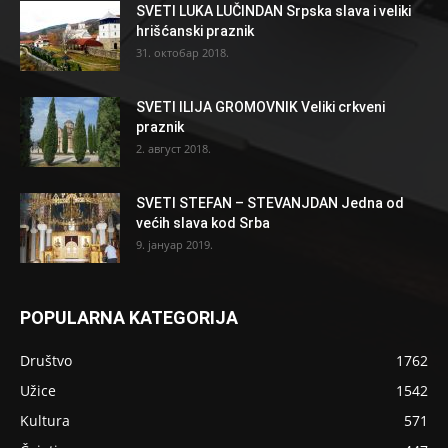
SVETI LUKA LUČINDAN Srpska slava i veliki
hrišćanski praznik
31. октобар 2018.
SVETI ILIJA GROMOVNIK Veliki crkveni
praznik
2. август 2018.
SVETI STEFAN – STEVANJDAN Jedna od
većih slava kod Srba
9. јануар 2019.
POPULARNA KATEGORIJA
Društvo
1762
Užice
1542
Kultura
571