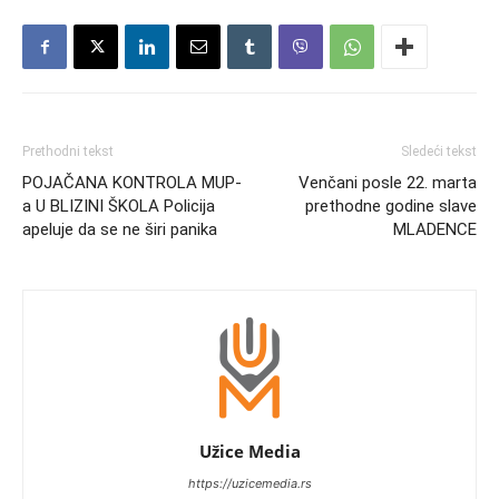
Prethodni tekst
Sledeći tekst
POJAČANA KONTROLA MUP-
Venčani posle 22. marta
a U BLIZINI ŠKOLA Policija
prethodne godine slave
apeluje da se ne širi panika
MLADENCE
Užice Media
https://uzicemedia.rs