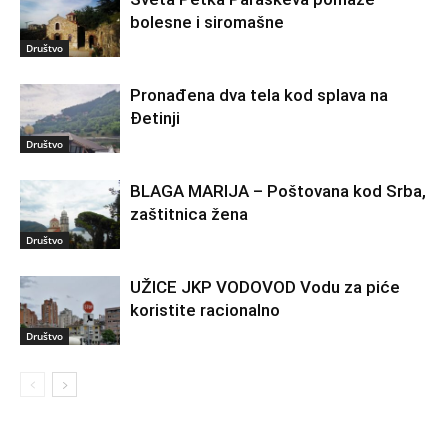
bolesne i siromašne
Društvo
Pronađena dva tela kod splava na
Đetinji
Društvo
BLAGA MARIJA – Poštovana kod Srba,
zaštitnica žena
Društvo
UŽICE JKP VODOVOD Vodu za piće
koristite racionalno
Društvo