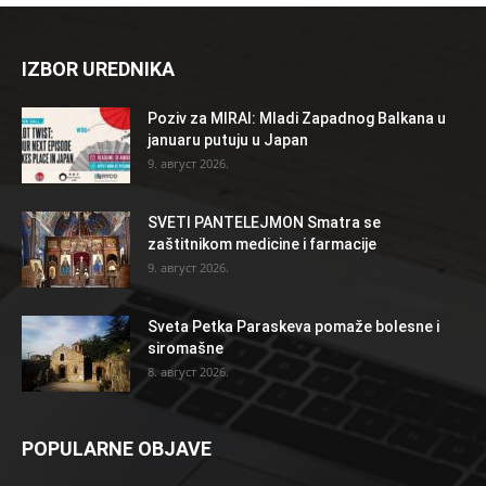
IZBOR UREDNIKA
Poziv za MIRAI: Mladi Zapadnog Balkana u
januaru putuju u Japan
9. август 2026.
SVETI PANTELEJMON Smatra se
zaštitnikom medicine i farmacije
9. август 2026.
Sveta Petka Paraskeva pomaže bolesne i
siromašne
8. август 2026.
POPULARNE OBJAVE