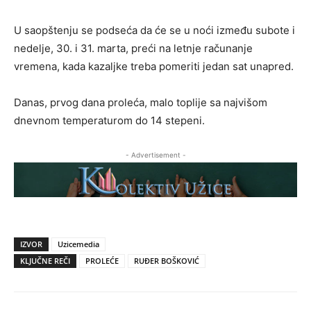
U saopštenju se podseća da će se u noći između subote i
nedelje, 30. i 31. marta, preći na letnje računanje
vremena, kada kazaljke treba pomeriti jedan sat unapred.
Danas, prvog dana proleća, malo toplije sa najvišom
dnevnom temperaturom do 14 stepeni.
- Advertisement -
IZVOR
Uzicemedia
KLJUČNE REČI
PROLEĆE
RUĐER BOŠKOVIĆ