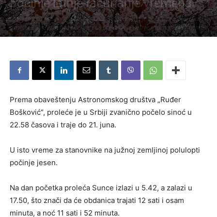
počinje letnje računanje vremena
Sat vremena pre ponoći, tačnije u 22.58, zvanično je počelo proleće. U noći
između 30. i 31. marta očekuje nas prelazak na letnje računanje vremena.
Piše:
Užice Media
-
21. март 2019.
774
Prema obaveštenju Astronomskog društva „Ruđer
Bošković“, proleće je u Srbiji zvanično počelo sinoć u
22.58 časova i traje do 21. juna.
U isto vreme za stanovnike na južnoj zemljinoj polulopti
počinje jesen.
Na dan početka proleća Sunce izlazi u 5.42, a zalazi u
17.50, što znači da će obdanica trajati 12 sati i osam
minuta, a noć 11 sati i 52 minuta.