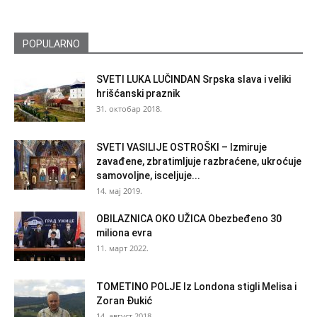
POPULARNO
SVETI LUKA LUČINDAN Srpska slava i veliki
hrišćanski praznik
31. октобар 2018.
SVETI VASILIJE OSTROŠKI – Izmiruje
zavađene, zbratimljuje razbraćene, ukroćuje
samovoljne, isceljuje...
14. мај 2019.
OBILAZNICA OKO UŽICA Obezbeđeno 30
miliona evra
11. март 2022.
TOMETINO POLJE Iz Londona stigli Melisa i
Zoran Đukić
14. август 2018.