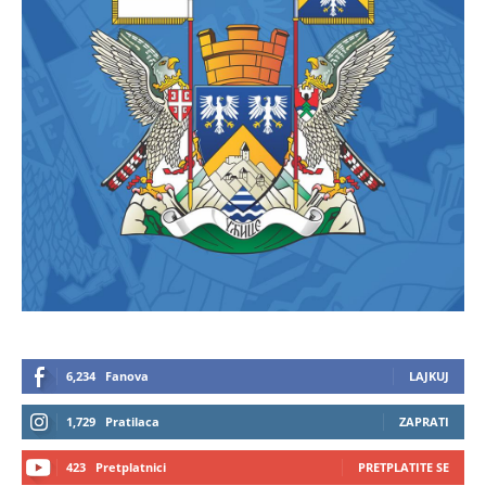
6,234
Fanova
LAJKUJ
1,729
Pratilaca
ZAPRATI
423
Pretplatnici
PRETPLATITE SE