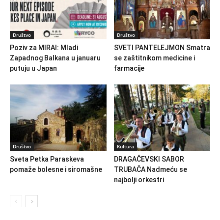
Društvo
Društvo
Poziv za MIRAI: Mladi
SVETI PANTELEJMON Smatra
Zapadnog Balkana u januaru
se zaštitnikom medicine i
putuju u Japan
farmacije
Društvo
Kultura
Sveta Petka Paraskeva
DRAGAČEVSKI SABOR
pomaže bolesne i siromašne
TRUBAČA Nadmeću se
najbolji orkestri