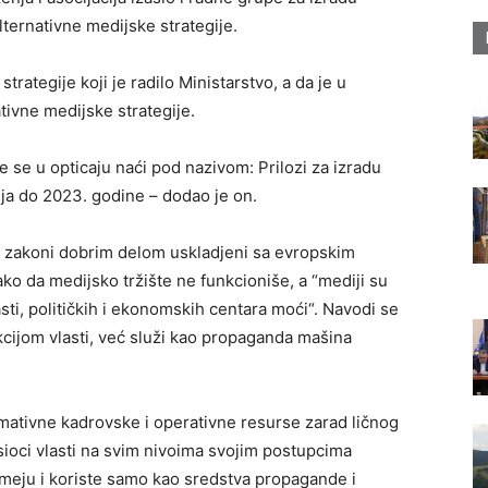
alternativne medijske strategije.
trategije koji je radilo Ministarstvo, a da je u
ivne medijske strategije.
e se u opticaju naći pod nazivom: Prilozi za izradu
nja do 2023. godine – dodao je on.
i zakoni dobrim delom uskladjeni sa evropskim
ako da medijsko tržište ne funkcioniše, a “mediji su
asti, političkih i ekonomskih centara moći“. Navodi se
cijom vlasti, već služi kao propaganda mašina
rmativne kadrovske i operativne resurse zarad ličnog
osioci vlasti na svim nivoima svojim postupcima
meju i koriste samo kao sredstva propagande i