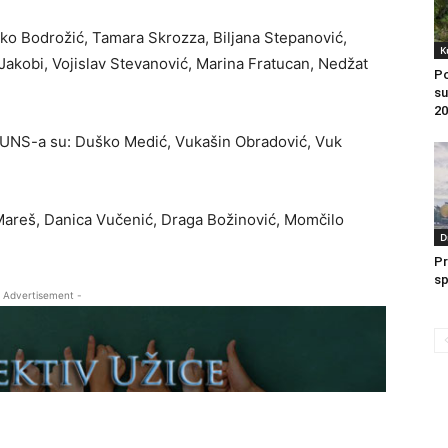
jko Bodrožić, Tamara Skrozza, Biljana Stepanović,
K
Jakobi, Vojislav Stevanović, Marina Fratucan, Nedžat
Po
su
20
UNS-a su: Duško Medić, Vukašin Obradović, Vuk
Mareš, Danica Vučenić, Draga Božinović, Momčilo
D
Pr
sp
 Advertisement -