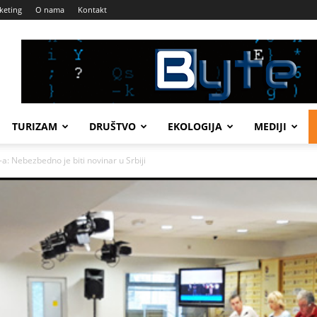
keting
O nama
Kontakt
TURIZAM
DRUŠTVO
EKOLOGIJA
MEDIJI
: Nebezbedno je biti novinar u Srbiji