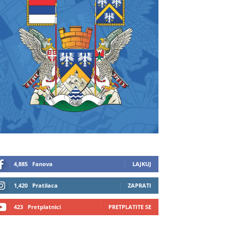
4,885
Fanova
LAJKUJ
1,420
Pratilaca
ZAPRATI
423
Pretplatnici
PRETPLATITE SE