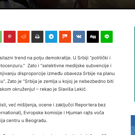
ilazni trend na polju demokratije. U Srbiji “politički i
utocenzuru.” Zato i “selektivne medijske subvencije i
njivanju disproporcije između obaveza Srbije na planu
”. Zato je “Srbija je zemlja u kojoj je nebezbedno biti
ljskom okruženju! – rekao je Slaviša Lekić.
li, već mišljenja, ocene i zaključci Reportera bez
rnational), Evropske komisije i Hjuman rajts voča
ija centru u Beogradu.