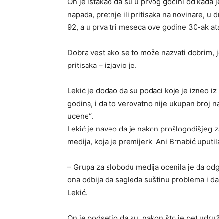
On je istakao da su u prvog godini od kada 
napada, pretnje ili pritisaka na novinare, u d
92, a u prva tri meseca ove godine 30-ak ata
Dobra vest ako se to može nazvati dobrim, je
pritisaka – izjavio je.
Lekić je dodao da su podaci koje je izneo 
godina, i da to verovatno nije ukupan broj nap
ucene“.
Lekić je naveo da je nakon prošlogodišjeg 
medija, koja je premijerki Ani Brnabić uputi
– Grupa za slobodu medija ocenila je da od
ona odbija da sagleda suštinu problema i da
Lekić.
On je podsetio da su, nakon što je pet udruže