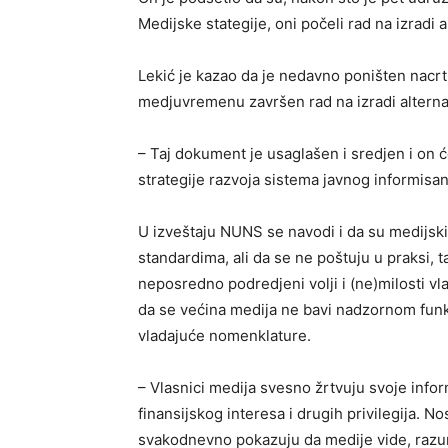
Medijske stategije, oni počeli rad na izradi 
Lekić je kazao da je nedavno poništen nacrt s
medjuvremenu završen rad na izradi alternat
– Taj dokument je usaglašen i sredjen i on ć
strategije razvoja sistema javnog informisa
U izveštaju NUNS se navodi i da su medijsk
standardima, ali da se ne poštuju u praksi, t
neposredno podredjeni volji i (ne)milosti vl
da se većina medija ne bavi nadzornom funk
vladajuće nomenklature.
– Vlasnici medija svesno žrtvuju svoje info
finansijskog interesa i drugih privilegija. N
svakodnevno pokazuju da medije vide, razu