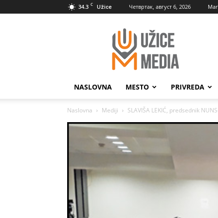
C
34.3
Четвртак, август 6, 2026
Mar
Užice
UžiceMedia
NASLOVNA
MESTO
PRIVREDA
Naslovna
Mediji
SLAVIŠA LEKIĆ, predsednik NUNS-a