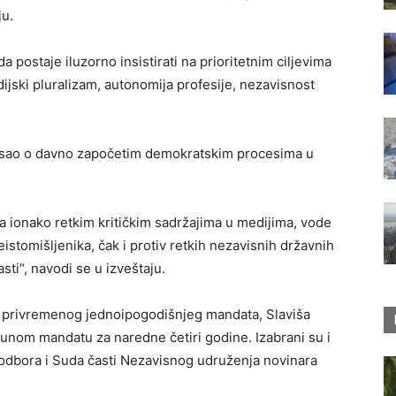
ju.
 postaje iluzorno insistirati na prioritetnim ciljevima
jski pluralizam, autonomija profesije, nezavisnost
 misao o davno započetim demokratskim procesima u
 sa ionako retkim kritičkim sadržajima u medijima, vode
eistomišljenika, čak i protiv retkih nezavisnih državnih
asti“, navodi se u izveštaju.
a privremenog jednoipogodišnjeg mandata, Slaviša
unom mandatu za naredne četiri godine. Izabrani su i
odbora i Suda časti Nezavisnog udruženja novinara