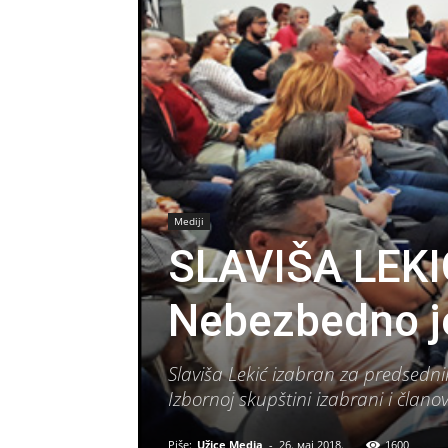
Mediji
SLAVIŠA LEKI
Nebezbedno je 
Slaviša Lekić izabran za predsed
Izbornoj skupštini izabrani i član
Piše:
Užice Media
-
26. мај 2018.
1600