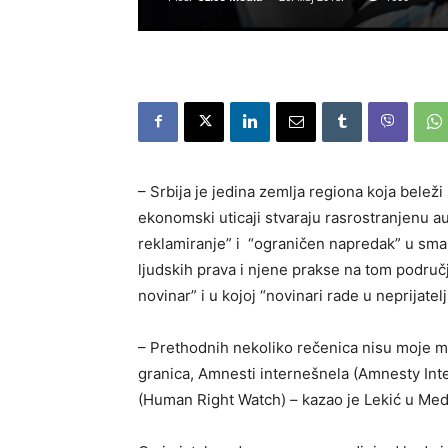
– Srbija je jedina zemlja regiona koja beleži s
ekonomski uticaji stvaraju rasrostranjenu a
reklamiranje” i “ograničen napredak” u sma
ljudskih prava i njene prakse na tom području
novinar” i u kojoj “novinari rade u neprijate
– Prethodnih nekoliko rečenica nisu moje mis
granica, Amnesti internešnela (Amnesty Inte
(Human Right Watch) – kazao je Lekić u Med