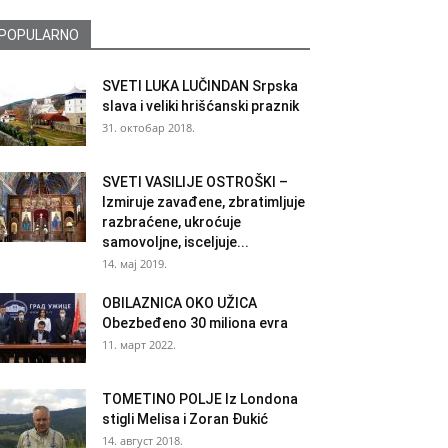
POPULARNO
SVETI LUKA LUČINDAN Srpska
slava i veliki hrišćanski praznik
31. октобар 2018.
SVETI VASILIJE OSTROŠKI –
Izmiruje zavađene, zbratimljuje
razbraćene, ukroćuje
samovoljne, isceljuje...
14. мај 2019.
OBILAZNICA OKO UŽICA
Obezbeđeno 30 miliona evra
11. март 2022.
TOMETINO POLJE Iz Londona
stigli Melisa i Zoran Đukić
14. август 2018.