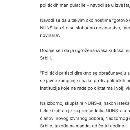
političkih manipulacije – navodi se u izvešta
Navodi se da u takvim okolnostima “gotovo da
NUNS kao što su slobodno novinarstvo, medi
novinara“.
Dodaje se i da je ugrožena svaka kritička
Srbiji.
“Politički pritisci direktno se obračunavaju
se javne kampanje i hajke protiv političkih n
institucija koje ne rade po diktatima i volji vl
Na Izbornoj skupštini NUNS-a, nakon istek
Lekić izabran je za predsednika NUNS-a u p
članovi novog Izvršnog odbora, Nadzornog 
Srbije, takođe na mandat od četiri godine.