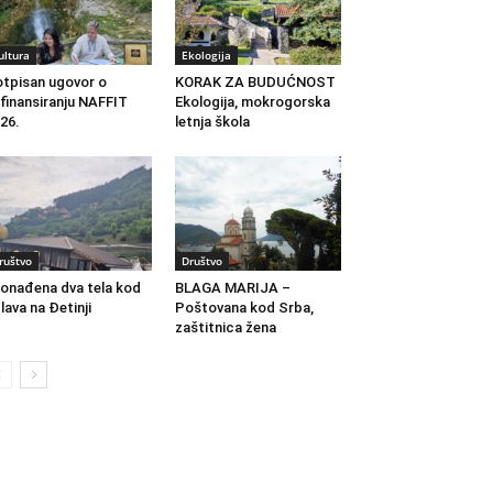
ultura
Ekologija
tpisan ugovor o
KORAK ZA BUDUĆNOST
finansiranju NAFFIT
Ekologija, mokrogorska
26.
letnja škola
ruštvo
Društvo
onađena dva tela kod
BLAGA MARIJA –
lava na Đetinji
Poštovana kod Srba,
zaštitnica žena