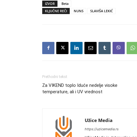
IZVOR
Beta
KLJUČNE REČI
NUNS
SLAVIŠA LEKIĆ
Prethodni tekst
Za VIKEND toplo Iduće nedelje visoke
temperature, ali i UV vrednost
Užice Media
https://uzicemedia.rs