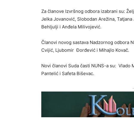
Za članove Izvršnog odbora izabrani su: Žel
Jelka Jovanović, Slobodan Arežina, Tatjana 
Behljulji i Anđela Milivojević.
Članovi novog sastava Nadzornog odbora N
Cvijić, Ljubomir Đorđević i Mihajlo Kovač.
Novi članovi Suda časti NUNS-a su: Vlado 
Pantelić i Safeta Biševac.
-