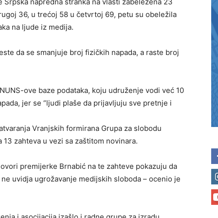
je Srpska napredna stranka na vlasti zabeležena 23
rugoj 36, u trećoj 58 u četvrtoj 69, petu su obeležila
ka na ljude iz medija.
ste da se smanjuje broj fizičkih napada, a raste broj
iz NUNS-ove baze podataka, koju udruženje vodi već 10
ada, jer se “ljudi plaše da prijavljuju sve pretnje i
zatvaranja Vranjskih formirana Grupa za slobodu
la 13 zahteva u vezi sa zaštitom novinara.
govori premijerke Brnabić na te zahteve pokazuju da
 ne uvidja ugrožavanje medijskih sloboda – ocenio je
nja i asocijacija izašlo i radne grupe za izradu