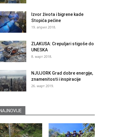
Izvor života i bigrene kade
Stopića pećine
19. април 2018.
ZLAKUSA: Crepuljari stigoše do
UNESKA
8. март 2018.
NJUJORK Grad dobre energije,
znamenitosti i inspiracije
26. март 2019.
NAJNOVIJE