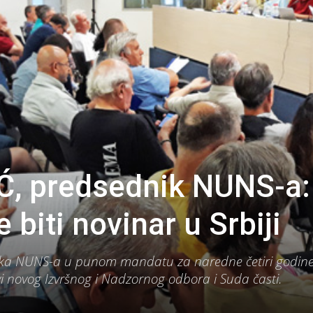
Ć, predsednik NUNS-a:
biti novinar u Srbiji
nika NUNS-a u punom mandatu za naredne četiri godin
ovi novog Izvršnog i Nadzornog odbora i Suda časti.