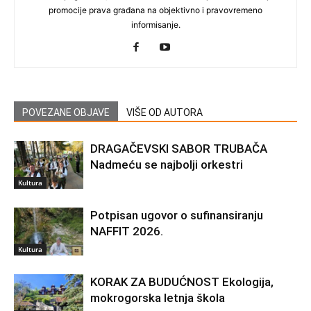
promocije prava građana na objektivno i pravovremeno
informisanje.
POVEZANE OBJAVE
VIŠE OD AUTORA
DRAGAČEVSKI SABOR TRUBAČA
Nadmeću se najbolji orkestri
Kultura
Potpisan ugovor o sufinansiranju
NAFFIT 2026.
Kultura
KORAK ZA BUDUĆNOST Ekologija,
mokrogorska letnja škola