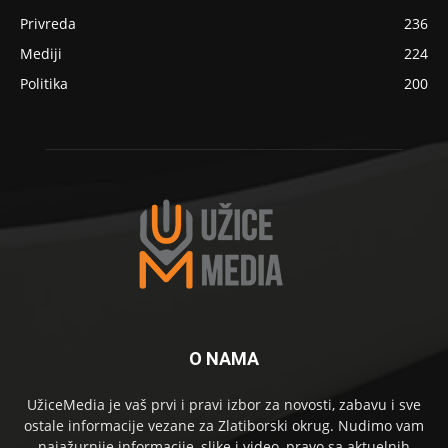
Privreda
236
Mediji
224
Politika
200
O NAMA
UžiceMedia je vaš prvi i pravi izbor za novosti, zabavu i sve
ostale informacije vezane za Zlatiborski okrug. Nudimo vam
najažurnije informacije, slike i video, pravo sa aktuelnih