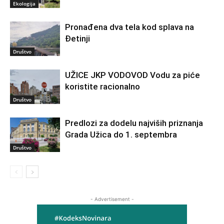
Ekologija
Pronađena dva tela kod splava na
Đetinji
Društvo
UŽICE JKP VODOVOD Vodu za piće
koristite racionalno
Društvo
Predlozi za dodelu najviših priznanja
Grada Užica do 1. septembra
Društvo
- Advertisement -