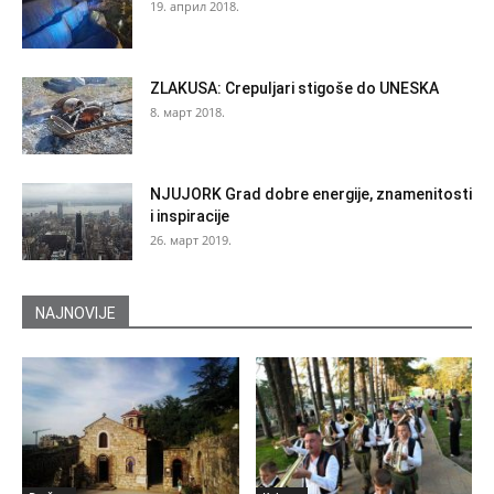
19. април 2018.
ZLAKUSA: Crepuljari stigoše do UNESKA
8. март 2018.
NJUJORK Grad dobre energije, znamenitosti
i inspiracije
26. март 2019.
NAJNOVIJE