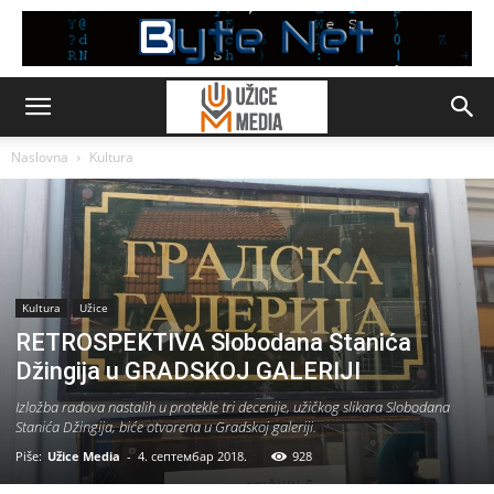
Naslovna
Kultura
Kultura
Užice
RETROSPEKTIVA Slobodana Stanića
Džingija u GRADSKOJ GALERIJI
Izložba radova nastalih u protekle tri decenije, užičkog slikara Slobodana
Stanića Džingija, biće otvorena u Gradskoj galeriji.
Piše:
Užice Media
-
4. септембар 2018.
928