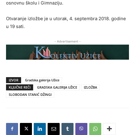
osnovnu školu i Gimnaziju.
Otvaranje izložbe je u utorak, 4. septembra 2018. godine
u 19 sati.
- Advertisement -
IZVOR
Gradska galerija Užice
KLJUČNE REČI
GRADSKA GALERIJA UŽICE
IZLOŽBA
SLOBODAN STANIĆ DŽINGI