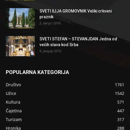
SVETI ILIJA GROMOVNIK Veliki crkveni
praznik
2. август 2018.
SVETI STEFAN – STEVANJDAN Jedna od
većih slava kod Srba
9. јануар 2019.
POPULARNA KATEGORIJA
Društvo
1761
Užice
1542
Kultura
571
Čajetina
447
Turizam
317
Hronika
288