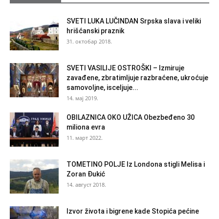
SVETI LUKA LUČINDAN Srpska slava i veliki
hrišćanski praznik
31. октобар 2018.
SVETI VASILIJE OSTROŠKI – Izmiruje
zavađene, zbratimljuje razbraćene, ukroćuje
samovoljne, isceljuje...
14. мај 2019.
OBILAZNICA OKO UŽICA Obezbeđeno 30
miliona evra
11. март 2022.
TOMETINO POLJE Iz Londona stigli Melisa i
Zoran Đukić
14. август 2018.
Izvor života i bigrene kade Stopića pećine