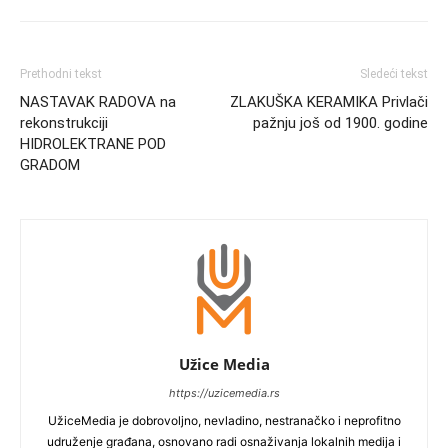
Prethodni tekst
Sledeći tekst
NASTAVAK RADOVA na
ZLAKUŠKA KERAMIKA Privlači
rekonstrukciji
pažnju još od 1900. godine
HIDROLEKTRANE POD
GRADOM
Užice Media
https://uzicemedia.rs
UžiceMedia je dobrovoljno, nevladino, nestranačko i neprofitno
udruženje građana, osnovano radi osnaživanja lokalnih medija i