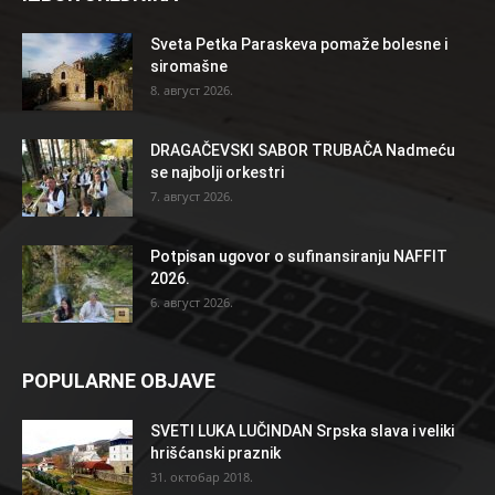
Sveta Petka Paraskeva pomaže bolesne i
siromašne
8. август 2026.
DRAGAČEVSKI SABOR TRUBAČA Nadmeću
se najbolji orkestri
7. август 2026.
Potpisan ugovor o sufinansiranju NAFFIT
2026.
6. август 2026.
POPULARNE OBJAVE
SVETI LUKA LUČINDAN Srpska slava i veliki
hrišćanski praznik
31. октобар 2018.