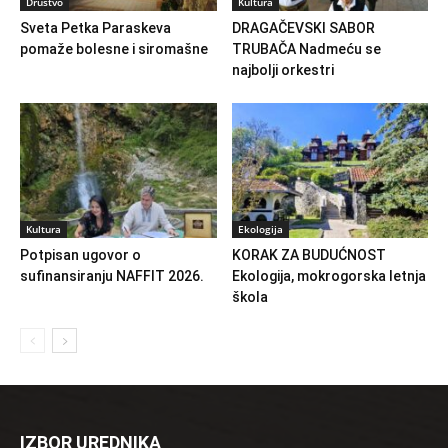
Društvo
Kultura
Sveta Petka Paraskeva
DRAGAČEVSKI SABOR
pomaže bolesne i siromašne
TRUBAČA Nadmeću se
najbolji orkestri
Kultura
Ekologija
Potpisan ugovor o
KORAK ZA BUDUĆNOST
sufinansiranju NAFFIT 2026.
Ekologija, mokrogorska letnja
škola
IZBOR UREDNIKA