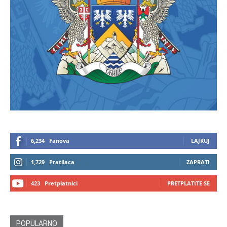
6,234
Fanova
LAJKUJ
1,729
Pratilaca
ZAPRATI
423
Pretplatnici
PRETPLATITE SE
POPULARNO