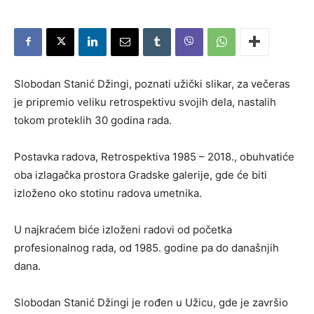
Slobodan Stanić Džingi, poznati užički slikar, za večeras
je pripremio veliku retrospektivu svojih dela, nastalih
tokom proteklih 30 godina rada.
Postavka radova, Retrospektiva 1985 – 2018., obuhvatiće
oba izlagačka prostora Gradske galerije, gde će biti
izloženo oko stotinu radova umetnika.
U najkraćem biće izloženi radovi od početka
profesionalnog rada, od 1985. godine pa do današnjih
dana.
Slobodan Stanić Džingi je rođen u Užicu, gde je završio