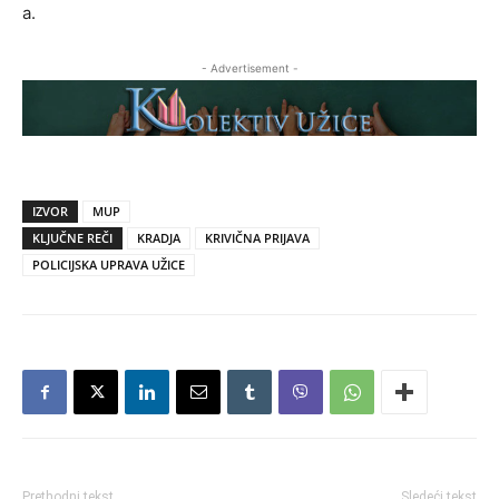
a.
- Advertisement -
IZVOR
MUP
KLJUČNE REČI
KRADJA
KRIVIČNA PRIJAVA
POLICIJSKA UPRAVA UŽICE
Prethodni tekst
Sledeći tekst