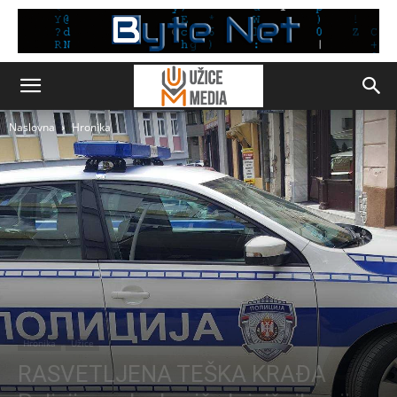
Naslovna
Hronika
Hronika
Užice
RASVETLJENA TEŠKA KRAĐA