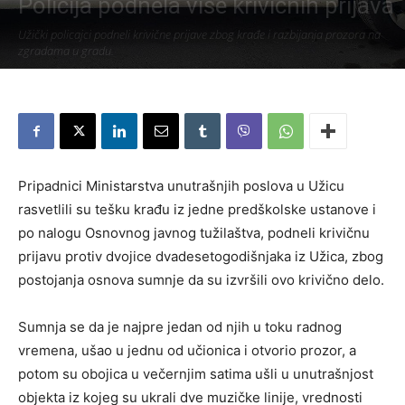
Policija podnela više krivičnih prijava
Užički policajci podneli krivične prijave zbog krađe i razbijanja prozora na
zgradama u gradu.
Piše:
Užice Media
-
22. март 2019.
412
Pripadnici Ministarstva unutrašnjih poslova u Užicu
rasvetlili su tešku krađu iz jedne predškolske ustanove i
po nalogu Osnovnog javnog tužilaštva, podneli krivičnu
prijavu protiv dvojice dvadesetogodišnjaka iz Užica, zbog
postojanja osnova sumnje da su izvršili ovo krivično delo.
Sumnja se da je najpre jedan od njih u toku radnog
vremena, ušao u jednu od učionica i otvorio prozor, a
potom su obojica u večernjim satima ušli u unutrašnjost
objekta iz kojeg su ukrali dve muzičke linije, vrednosti