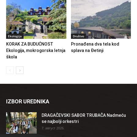
Ekologija
Društvo
KORAK ZA BUDUĆNOST
Pronađena dva tela kod
Ekologija, mokrogorska letnja
splava na Đetinji
škola
IZBOR UREDNIKA
DRAGAČEVSKI SABOR TRUBAČA Nadmeću
se najbolji orkestri
7. август 2026.