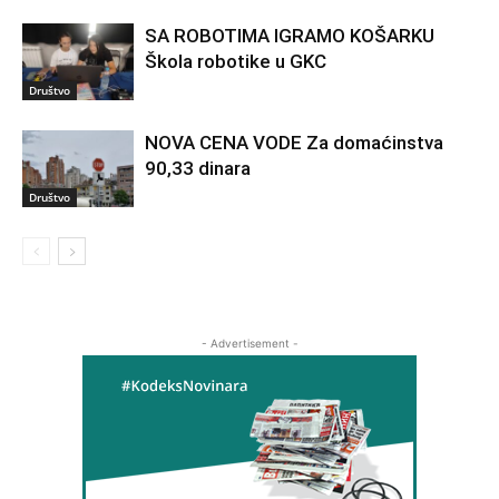
SA ROBOTIMA IGRAMO KOŠARKU
Škola robotike u GKC
Društvo
NOVA CENA VODE Za domaćinstva
90,33 dinara
Društvo
- Advertisement -