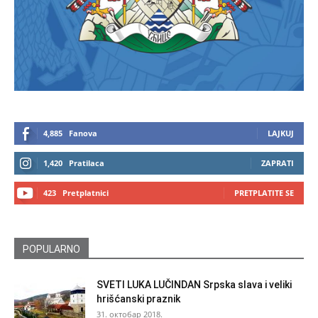
4,885
Fanova
LAJKUJ
1,420
Pratilaca
ZAPRATI
423
Pretplatnici
PRETPLATITE SE
POPULARNO
SVETI LUKA LUČINDAN Srpska slava i veliki
hrišćanski praznik
31. октобар 2018.