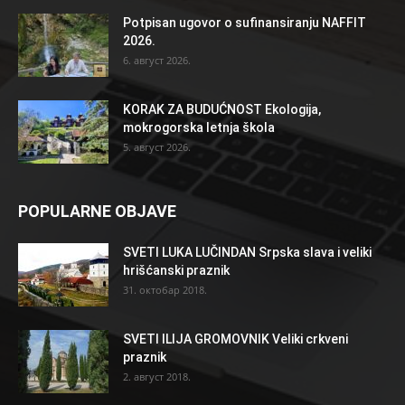
Potpisan ugovor o sufinansiranju NAFFIT
2026.
6. август 2026.
KORAK ZA BUDUĆNOST Ekologija,
mokrogorska letnja škola
5. август 2026.
POPULARNE OBJAVE
SVETI LUKA LUČINDAN Srpska slava i veliki
hrišćanski praznik
31. октобар 2018.
SVETI ILIJA GROMOVNIK Veliki crkveni
praznik
2. август 2018.