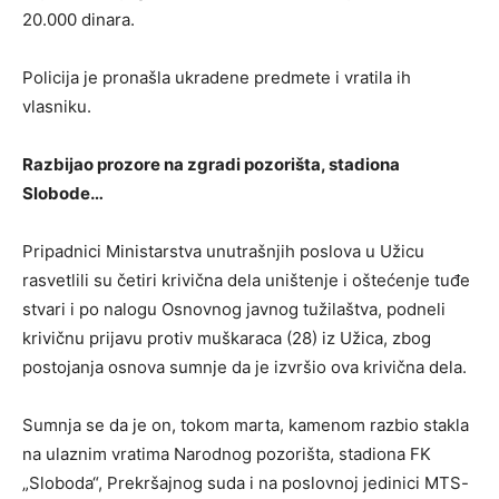
20.000 dinara.
Policija je pronašla ukradene predmete i vratila ih
vlasniku.
Razbijao prozore na zgradi pozorišta, stadiona
Slobode…
Pripadnici Ministarstva unutrašnjih poslova u Užicu
rasvetlili su četiri krivična dela uništenje i oštećenje tuđe
stvari i po nalogu Osnovnog javnog tužilaštva, podneli
krivičnu prijavu protiv muškaraca (28) iz Užica, zbog
postojanja osnova sumnje da je izvršio ova krivična dela.
Sumnja se da je on, tokom marta, kamenom razbio stakla
na ulaznim vratima Narodnog pozorišta, stadiona FK
„Sloboda“, Prekršajnog suda i na poslovnoj jedinici MTS-