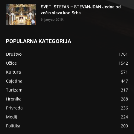
SVETI STEFAN – STEVANJDAN Jedna od
većih slava kod Srba
9. јануар 2019.
POPULARNA KATEGORIJA
Društvo
1761
Užice
1542
Kultura
571
Čajetina
447
Turizam
317
Hronika
288
Privreda
236
Mediji
224
Politika
200