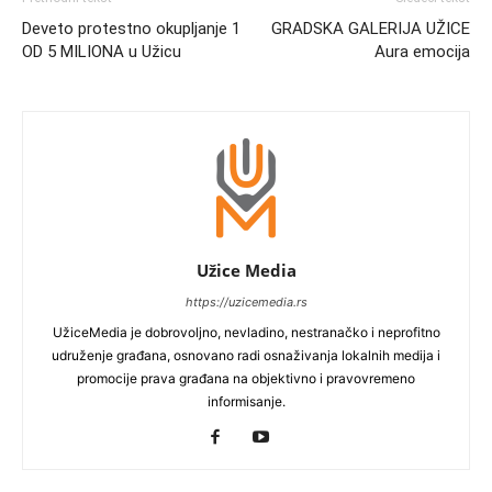
Deveto protestno okupljanje 1
GRADSKA GALERIJA UŽICE
OD 5 MILIONA u Užicu
Aura emocija
Užice Media
https://uzicemedia.rs
UžiceMedia je dobrovoljno, nevladino, nestranačko i neprofitno
udruženje građana, osnovano radi osnaživanja lokalnih medija i
promocije prava građana na objektivno i pravovremeno
informisanje.