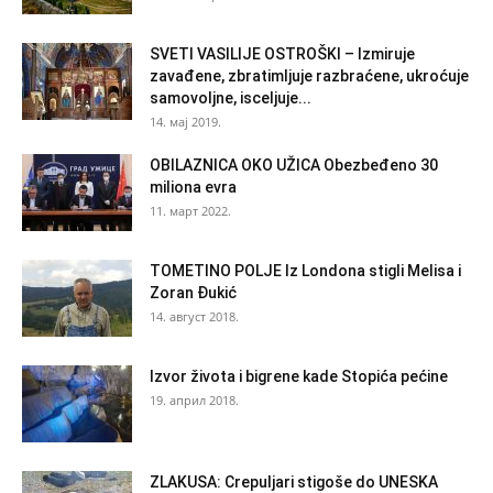
SVETI VASILIJE OSTROŠKI – Izmiruje
zavađene, zbratimljuje razbraćene, ukroćuje
samovoljne, isceljuje...
14. мај 2019.
OBILAZNICA OKO UŽICA Obezbeđeno 30
miliona evra
11. март 2022.
TOMETINO POLJE Iz Londona stigli Melisa i
Zoran Đukić
14. август 2018.
Izvor života i bigrene kade Stopića pećine
19. април 2018.
ZLAKUSA: Crepuljari stigoše do UNESKA