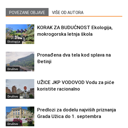
POVEZANE OBJAVE
VIŠE OD AUTORA
KORAK ZA BUDUĆNOST Ekologija,
mokrogorska letnja škola
Ekologija
Pronađena dva tela kod splava na
Đetinji
Društvo
UŽICE JKP VODOVOD Vodu za piće
koristite racionalno
Društvo
Predlozi za dodelu najviših priznanja
Grada Užica do 1. septembra
Društvo