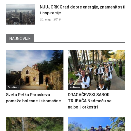
NJUJORK Grad dobre energije, znamenitosti
i inspiracije
26. март 2019.
NAJNOVIJE
Društvo
Kultura
Sveta Petka Paraskeva
DRAGAČEVSKI SABOR
pomaže bolesne i siromašne
TRUBAČA Nadmeću se
najbolji orkestri