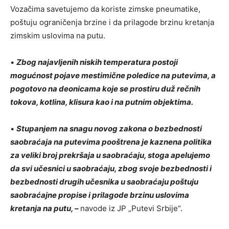
Vozačima savetujemo da koriste zimske pneumatike,
poštuju ograničenja brzine i da prilagode brzinu kretanja
zimskim uslovima na putu.
•
Zbog najavljenih niskih temperatura postoji
mogućnost pojave mestimične poledice na putevima, a
pogotovo na deonicama koje se prostiru duž rečnih
tokova, kotlina, klisura kao i na putnim objektima.
•
Stupanjem na snagu novog zakona o bezbednosti
saobraćaja na putevima pooštrena je kaznena politika
za veliki broj prekršaja u saobraćaju, stoga apelujemo
da svi učesnici u saobraćaju, zbog svoje bezbednosti i
bezbednosti drugih učesnika u saobraćaju poštuju
saobraćajne propise i prilagode brzinu uslovima
kretanja na putu, –
navode iz JP „Putevi Srbije“.