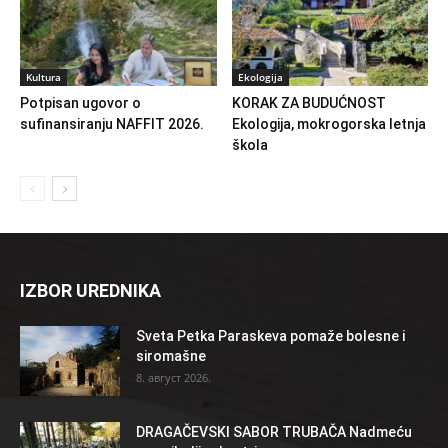
Kultura
Ekologija
Potpisan ugovor o
KORAK ZA BUDUĆNOST
sufinansiranju NAFFIT 2026.
Ekologija, mokrogorska letnja
škola
IZBOR UREDNIKA
Sveta Petka Paraskeva pomaže bolesne i
siromašne
8. август 2026.
DRAGAČEVSKI SABOR TRUBAČA Nadmeću