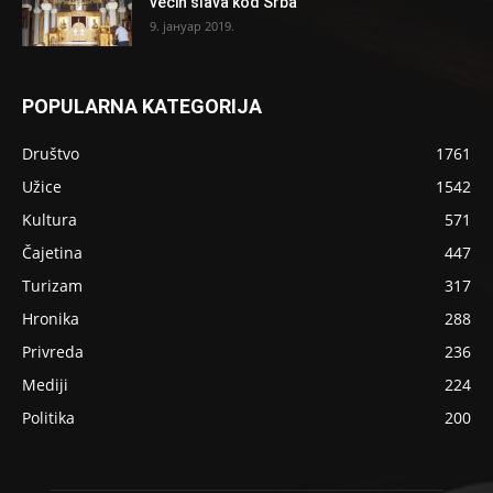
većih slava kod Srba
9. јануар 2019.
POPULARNA KATEGORIJA
Društvo
1761
Užice
1542
Kultura
571
Čajetina
447
Turizam
317
Hronika
288
Privreda
236
Mediji
224
Politika
200