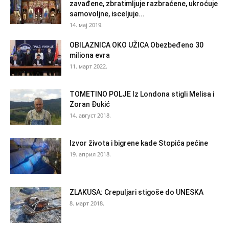
zavađene, zbratimljuje razbraćene, ukroćuje
samovoljne, isceljuje...
14. мај 2019.
OBILAZNICA OKO UŽICA Obezbeđeno 30
miliona evra
11. март 2022.
TOMETINO POLJE Iz Londona stigli Melisa i
Zoran Đukić
14. август 2018.
Izvor života i bigrene kade Stopića pećine
19. април 2018.
ZLAKUSA: Crepuljari stigoše do UNESKA
8. март 2018.