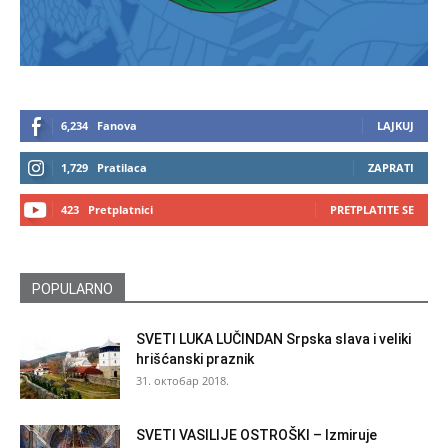
6,234
Fanova
LAJKUJ
1,729
Pratilaca
ZAPRATI
423
Pretplatnici
PRETPLATITE SE
POPULARNO
SVETI LUKA LUČINDAN Srpska slava i veliki
hrišćanski praznik
31. октобар 2018.
SVETI VASILIJE OSTROŠKI – Izmiruje