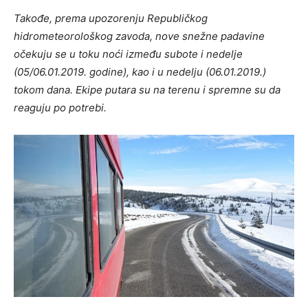
Takođe, prema upozorenju Republičkog
hidrometeorološkog zavoda, nove snežne padavine
očekuju se u toku noći između subote i nedelje
(05/06.01.2019. godine), kao i u nedelju (06.01.2019.)
tokom dana. Ekipe putara su na terenu i spremne su da
reaguju po potrebi.