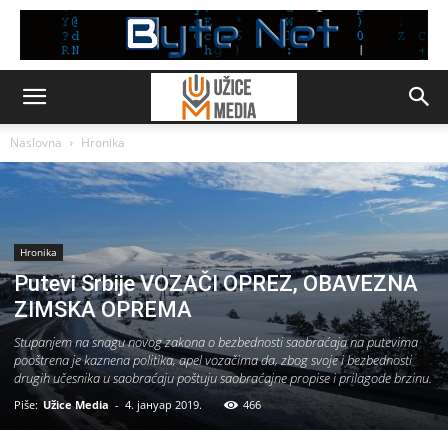
Naslovna
Hronika
Hronika
Putevi Srbije VOZAČI OPREZ, OBAVEZNA
ZIMSKA OPREMA
Stupanjem na snagu novog zakona o bezbednosti saobraćaja na putevima
pooštrena je kaznena politika, apel vozačima da, zbog svoje i bezbednosti
drugih učesnika u saobraćaju poštuju saobraćajne propise i prilagode brzinu.
Piše:
Užice Media
-
4. јануар 2019.
466