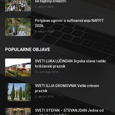
se najbolji orkestri
7. август 2026.
Potpisan ugovor o sufinansiranju NAFFIT
2026.
6. август 2026.
POPULARNE OBJAVE
SVETI LUKA LUČINDAN Srpska slava i veliki
hrišćanski praznik
31. октобар 2018.
SVETI ILIJA GROMOVNIK Veliki crkveni
praznik
2. август 2018.
SVETI STEFAN – STEVANJDAN Jedna od