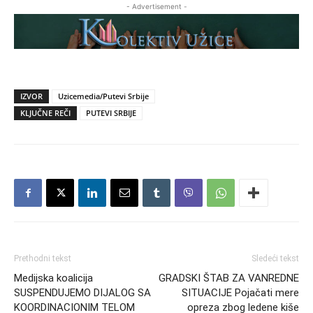
- Advertisement -
IZVOR
Uzicemedia/Putevi Srbije
KLJUČNE REČI
PUTEVI SRBIJE
Prethodni tekst
Sledeći tekst
Medijska koalicija
GRADSKI ŠTAB ZA VANREDNE
SUSPENDUJEMO DIJALOG SA
SITUACIJE Pojačati mere
KOORDINACIONIM TELOM
opreza zbog ledene kiše