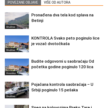
POVEZANE OBJAVE
VIŠE OD AUTORA
Pronađena dva tela kod splava na
Đetinji
Društvo
KONTROLA Svako peto poginulo lice
je vozač dvotočkaša
Društvo
Budite odgovorni u saobraćaju Od
početka godine poginulo 120 lica
Hronika
Pojačana kontrola saobraćaja – U
Srbiji poginulo 15 pešaka
Društvo
Sneg na kolovozima Preko Tare i