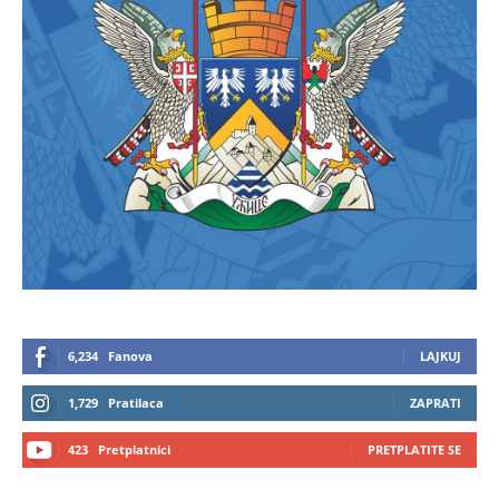
6,234
Fanova
LAJKUJ
1,729
Pratilaca
ZAPRATI
423
Pretplatnici
PRETPLATITE SE