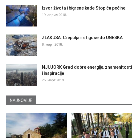
Izvor života i bigrene kade Stopića pećine
19. април 2018.
ZLAKUSA: Crepuljari stigoše do UNESKA
8. март 2018.
NJUJORK Grad dobre energije, znamenitosti
i inspiracije
26. март 2019.
NAJNOVIJE