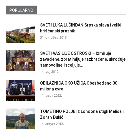
POPULARNO
SVETI LUKA LUČINDAN Srpska slava i veliki
hrišćanski praznik
31. октобар 2018.
SVETI VASILIJE OSTROŠKI – Izmiruje
zavađene, zbratimljuje razbraćene, ukroćuje
samovoljne, isceljuje...
14. мај 2019.
OBILAZNICA OKO UŽICA Obezbeđeno 30
miliona evra
11. март 2022.
TOMETINO POLJE Iz Londona stigli Melisa i
Zoran Đukić
14. август 2018.