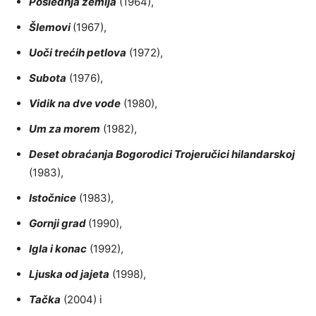
Poslednja zemlja
(1964),
Šlemovi
(1967),
Uoči trećih petlova
(1972),
Subota
(1976),
Vidik na dve vode
(1980),
Um za morem
(1982),
Deset obraćanja Bogorodici Trojeručici hilandarskoj
(1983),
Istočnice
(1983),
Gornji grad
(1990),
Igla i konac
(1992),
Ljuska od jajeta
(1998),
Tačka
(2004) i