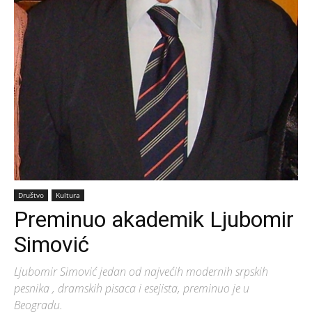
Društvo
Kultura
Preminuo akademik Ljubomir
Simović
Ljubomir Simović jedan od najvećih modernih srpskih
pesnika , dramskih pisaca i esejista, preminuo je u
Beogradu.