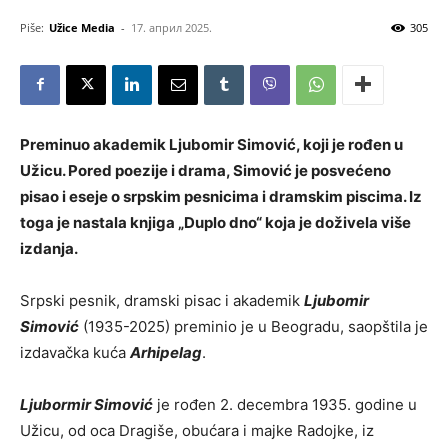
Piše:
Užice Media
-
17. април 2025.
305
Preminuo akademik Ljubomir Simović, koji je rođen u
Užicu. Pored poezije i drama, Simović je posvećeno
pisao i eseje o srpskim pesnicima i dramskim piscima. Iz
toga je nastala knjiga „Duplo dno“ koja je doživela više
izdanja.
Srpski pesnik, dramski pisac i akademik
Ljubomir
Simović
(1935-2025) preminio je u Beogradu, saopštila je
izdavačka kuća
Arhipelag
.
Ljubormir Simović
je rođen 2. decembra 1935. godine u
Užicu, od oca Dragiše, obućara i majke Radojke, iz