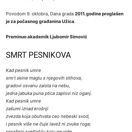
Povodom 9. oktobra, Dana grada
2011. godine proglašen
je za počasnog građanina Užica
.
Preminuo akademik Ljubomir Simović
SMRT PESNIKOVA
Kad pesnik umre
smrt skine maglu s njegovih stihova,
gradovi osvanu zaista na nebu,
jedna jabuka puna ptica zaplovi niz oganj.
Kad pesnik umre
zašumi iznad krošnji
zvezda koja obuhvata ceo nebeski svod,
i pesnik više ne čuje lavež ni zvuke roga;
poraženi svetlošću koju ne vide