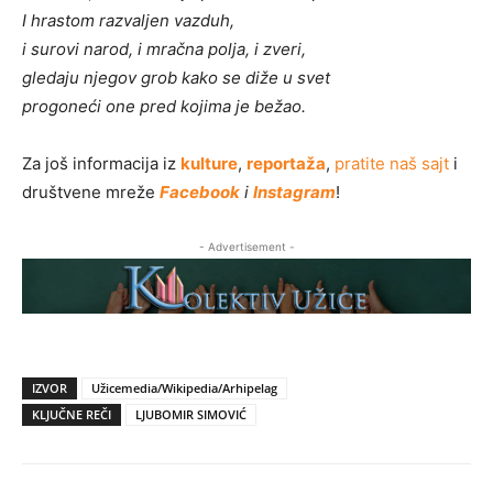
I hrastom razvaljen vazduh,
i surovi narod, i mračna polja, i zveri,
gledaju njegov grob kako se diže u svet
progoneći one pred kojima je bežao.
Za još informacija iz
kulture
,
reportaža
,
pratite naš sajt
i
društvene mreže
Facebook
i
Instagram
!
- Advertisement -
IZVOR
Užicemedia/Wikipedia/Arhipelag
KLJUČNE REČI
LJUBOMIR SIMOVIĆ