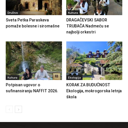
Društvo
Kultura
Sveta Petka Paraskeva
DRAGAČEVSKI SABOR
pomaže bolesne i siromašne
TRUBAČA Nadmeću se
najbolji orkestri
Kultura
Ekologija
Potpisan ugovor o
KORAK ZA BUDUĆNOST
sufinansiranju NAFFIT 2026.
Ekologija, mokrogorska letnja
škola