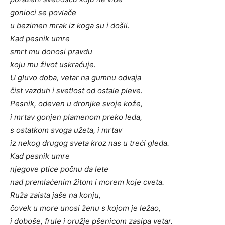
gonioci se povlače
u bezimen mrak iz koga su i došli.
Kad pesnik umre
smrt mu donosi pravdu
koju mu život uskraćuje.
U gluvo doba, vetar na gumnu odvaja
čist vazduh i svetlost od ostale pleve.
Pesnik, odeven u dronjke svoje kože,
i mrtav gonjen plamenom preko leda,
s ostatkom svoga užeta, i mrtav
iz nekog drugog sveta kroz nas u treći gleda.
Kad pesnik umre
njegove ptice počnu da lete
nad premlaćenim žitom i morem koje cveta.
Ruža zaista jaše na konju,
čovek u more unosi ženu s kojom je ležao,
i doboše, frule i oružje pšenicom zasipa vetar.