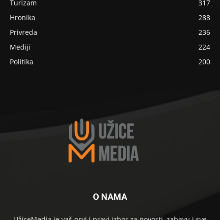
Turizam
317
Hronika
288
Privreda
236
Mediji
224
Politika
200
O NAMA
UžiceMedia je vaš prvi i pravi izbor za novosti, zabavu i sve