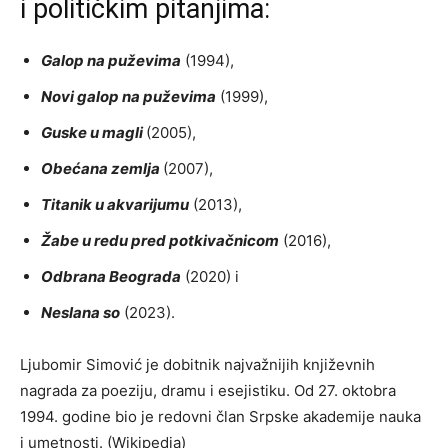
i političkim pitanjima:
Galop na puževima
(1994),
Novi galop na puževima
(1999),
Guske u magli
(2005),
Obećana zemlja
(2007),
Titanik u akvarijumu
(2013),
Žabe u redu pred potkivačnicom
(2016),
Odbrana Beograda
(2020) i
Neslana so
(2023).
Ljubomir Simović je dobitnik najvažnijih književnih
nagrada za poeziju, dramu i esejistiku. Od 27. oktobra
1994. godine bio je redovni član Srpske akademije nauka
i umetnosti. (Wikipedia)