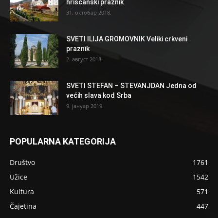
hrišćanski praznik
31. октобар 2018.
SVETI ILIJA GROMOVNIK Veliki crkveni
praznik
2. август 2018.
SVETI STEFAN – STEVANJDAN Jedna od
većih slava kod Srba
9. јануар 2019.
POPULARNA KATEGORIJA
Društvo
1761
Užice
1542
Kultura
571
Čajetina
447