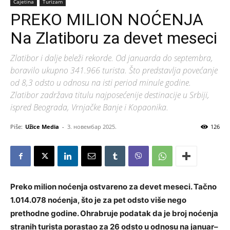
Čajetina
Turizam
PREKO MILION NOĆENJA
Na Zlatiboru za devet meseci
Zlatibor i dalje beleži rekorde. Od januarda do septembra,
boravilo ukupno 341.966 turista. Što predstavlja povećanje
od 8,3 odsto u odnosu na isti period minule godine.
Zlatibor zadržava titulu najposećenije destinacije u Srbiji,
ispred Beograda, Vrnjačke Banje i Kopaonika.
Piše:
Užice Media
-
3. новембар 2025.
126
Preko milion noćenja ostvareno za devet meseci. Tačno
1.014.078 noćenja, što je za pet odsto više nego
prethodne godine. Ohrabruje podatak da je broj noćenja
stranih turista porastao za 26 odsto u odnosu na januar–