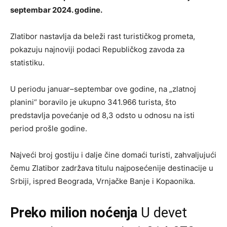
septembar 2024. godine.
Zlatibor nastavlja da beleži rast turističkog prometa,
pokazuju najnoviji podaci Republičkog zavoda za
statistiku.
U periodu januar–septembar ove godine, na „zlatnoj
planini“ boravilo je ukupno 341.966 turista, što
predstavlja povećanje od 8,3 odsto u odnosu na isti
period prošle godine.
Najveći broj gostiju i dalje čine domaći turisti, zahvaljujući
čemu Zlatibor zadržava titulu najposećenije destinacije u
Srbiji, ispred Beograda, Vrnjačke Banje i Kopaonika.
Preko milion noćenja
U devet