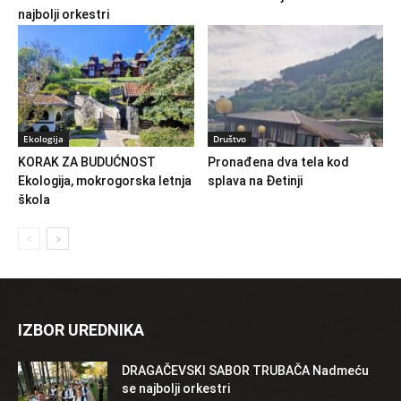
najbolji orkestri
Ekologija
Društvo
KORAK ZA BUDUĆNOST
Pronađena dva tela kod
Ekologija, mokrogorska letnja
splava na Đetinji
škola
IZBOR UREDNIKA
DRAGAČEVSKI SABOR TRUBAČA Nadmeću
se najbolji orkestri