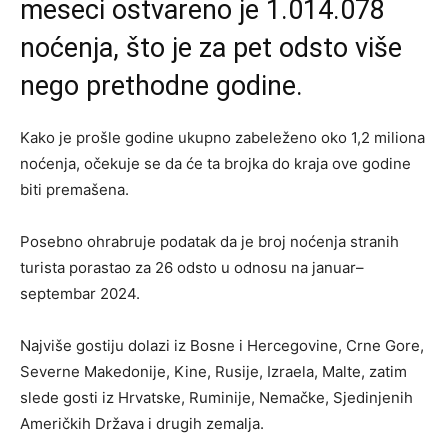
meseci ostvareno je 1.014.078
noćenja, što je za pet odsto više
nego prethodne godine.
Kako je prošle godine ukupno zabeleženo oko 1,2 miliona
noćenja, očekuje se da će ta brojka do kraja ove godine
biti premašena.
Posebno ohrabruje podatak da je broj noćenja stranih
turista porastao za 26 odsto u odnosu na januar–
septembar 2024.
Najviše gostiju dolazi iz Bosne i Hercegovine, Crne Gore,
Severne Makedonije, Kine, Rusije, Izraela, Malte, zatim
slede gosti iz Hrvatske, Ruminije, Nemačke, Sjedinjenih
Američkih Država i drugih zemalja.