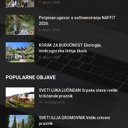
7. август 2026.
Potpisan ugovor o sufinansiranju NAFFIT
2026.
6. август 2026.
KORAK ZA BUDUĆNOST Ekologija,
mokrogorska letnja škola
5. август 2026.
POPULARNE OBJAVE
SVETI LUKA LUČINDAN Srpska slava i veliki
hrišćanski praznik
31. октобар 2018.
SVETI ILIJA GROMOVNIK Veliki crkveni
praznik