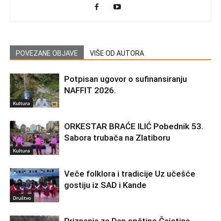
POVEZANE OBJAVE
VIŠE OD AUTORA
Potpisan ugovor o sufinansiranju
NAFFIT 2026.
Kultura
ORKESTAR BRAĆE ILIĆ Pobednik 53.
Sabora trubača na Zlatiboru
Kultura
Veče folklora i tradicije Uz učešće
gostiju iz SAD i Kande
Društvo