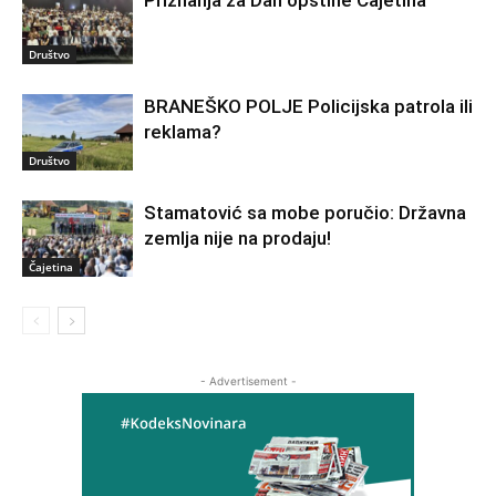
Priznanja za Dan opštine Čajetina
Društvo
BRANEŠKO POLJE Policijska patrola ili
reklama?
Društvo
Stamatović sa mobe poručio: Državna
zemlja nije na prodaju!
Čajetina
- Advertisement -