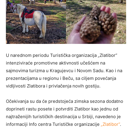
U narednom periodu Turistička organizacija „Zlatibor“
intenziviraće promotivne aktivnosti učešćem na
sajmovima turizma u Kragujevcu i Novom Sadu. Kao i na
prezentacijama u regionu i Beču, sa ciljem povećanja
vidljivosti Zlatibora i privlačenja novih gostiju.
Očekivanja su da će predstojeća zimska sezona dodatno
doprineti rastu posete i potvrditi Zlatibor kao jednu od
najtraženijih turističkih destinacija u Srbiji, navedeno je
informaciji Info centra Turističke organizacije
„Zlatibor“
.