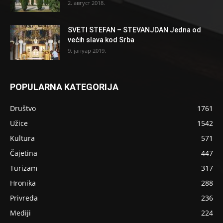
2. август 2018.
SVETI STEFAN – STEVANJDAN Jedna od
većih slava kod Srba
9. јануар 2019.
POPULARNA KATEGORIJA
Društvo
1761
Užice
1542
Kultura
571
Čajetina
447
Turizam
317
Hronika
288
Privreda
236
Mediji
224