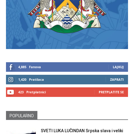
4,885
Fanova
LAJKUJ
1,420
Pratilaca
ZAPRATI
423
Pretplatnici
PRETPLATITE SE
POPULARNO
SVETI LUKA LUČINDAN Srpska slava i veliki