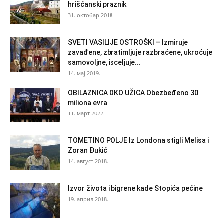
hrišćanski praznik
31. октобар 2018.
SVETI VASILIJE OSTROŠKI – Izmiruje
zavađene, zbratimljuje razbraćene, ukroćuje
samovoljne, isceljuje...
14. мај 2019.
OBILAZNICA OKO UŽICA Obezbeđeno 30
miliona evra
11. март 2022.
TOMETINO POLJE Iz Londona stigli Melisa i
Zoran Đukić
14. август 2018.
Izvor života i bigrene kade Stopića pećine
19. април 2018.