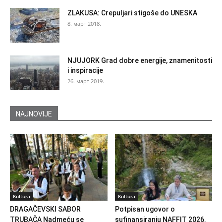
ZLAKUSA: Crepuljari stigoše do UNESKA
8. март 2018.
NJUJORK Grad dobre energije, znamenitosti
i inspiracije
26. март 2019.
NAJNOVIJE
Kultura
Kultura
DRAGAČEVSKI SABOR
Potpisan ugovor o
TRUBAČA Nadmeću se
sufinansiranju NAFFIT 2026.