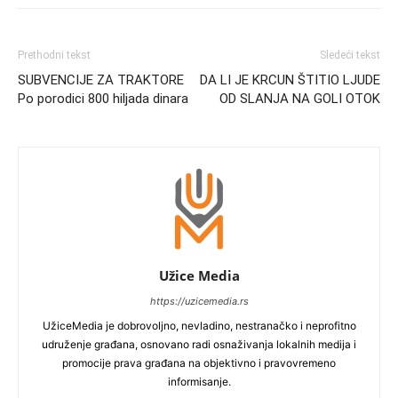
Prethodni tekst
Sledeći tekst
SUBVENCIJE ZA TRAKTORE
DA LI JE KRCUN ŠTITIO LJUDE
Po porodici 800 hiljada dinara
OD SLANJA NA GOLI OTOK
Užice Media
https://uzicemedia.rs
UžiceMedia je dobrovoljno, nevladino, nestranačko i neprofitno
udruženje građana, osnovano radi osnaživanja lokalnih medija i
promocije prava građana na objektivno i pravovremeno
informisanje.