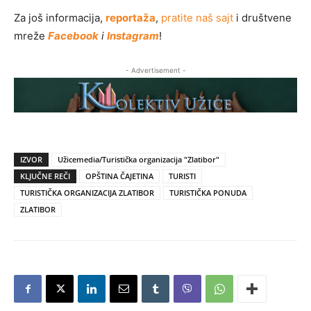
Za još informacija,
reportaža
,
pratite naš sajt
i društvene
mreže
Facebook
i
Instagram
!
- Advertisement -
IZVOR
Užicemedia/Turistička organizacija "Zlatibor"
KLJUČNE REČI
OPŠTINA ČAJETINA
TURISTI
TURISTIČKA ORGANIZACIJA ZLATIBOR
TURISTIČKA PONUDA
ZLATIBOR