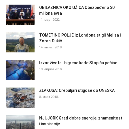
OBILAZNICA OKO UŽICA Obezbeđeno 30
miliona evra
11. март 2022.
TOMETINO POLJE Iz Londona stigli Melisa i
Zoran Đukić
14. август 2018.
Izvor života i bigrene kade Stopića pećine
19. април 2018.
ZLAKUSA: Crepuljari stigoše do UNESKA
8. март 2018.
NJUJORK Grad dobre energije, znamenitosti
i inspiracije