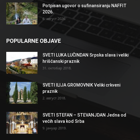
Potpisan ugovor o sufinansiranju NAFFIT
2026.
6. август 2026.
POPULARNE OBJAVE
SVETI LUKA LUČINDAN Srpska slava i veliki
hrišćanski praznik
31. октобар 2018.
SVETI ILIJA GROMOVNIK Veliki crkveni
praznik
2. август 2018.
SVETI STEFAN – STEVANJDAN Jedna od
većih slava kod Srba
9. јануар 2019.