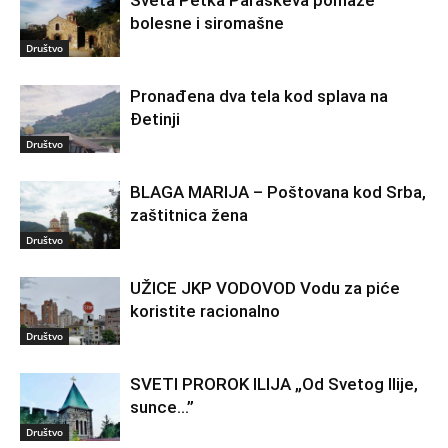
bolesne i siromašne
Društvo
Pronađena dva tela kod splava na
Đetinji
Društvo
BLAGA MARIJA – Poštovana kod Srba,
zaštitnica žena
Društvo
UŽICE JKP VODOVOD Vodu za piće
koristite racionalno
Društvo
SVETI PROROK ILIJA „Od Svetog Ilije,
sunce…”
Društvo