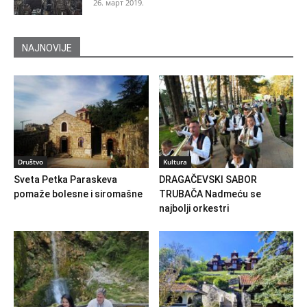
26. март 2019.
NAJNOVIJE
Društvo
Kultura
Sveta Petka Paraskeva
DRAGAČEVSKI SABOR
pomaže bolesne i siromašne
TRUBAČA Nadmeću se
najbolji orkestri