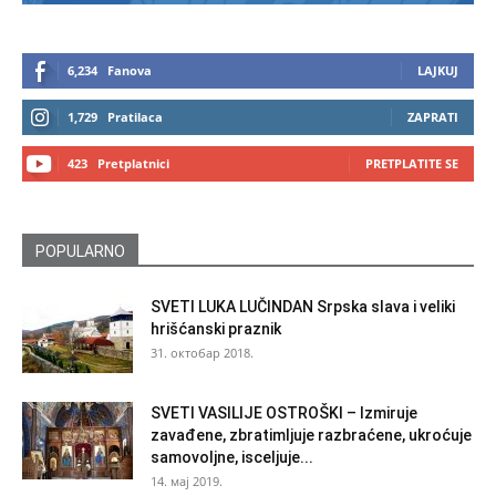
6,234
Fanova
LAJKUJ
1,729
Pratilaca
ZAPRATI
423
Pretplatnici
PRETPLATITE SE
POPULARNO
SVETI LUKA LUČINDAN Srpska slava i veliki
hrišćanski praznik
31. октобар 2018.
SVETI VASILIJE OSTROŠKI – Izmiruje
zavađene, zbratimljuje razbraćene, ukroćuje
samovoljne, isceljuje...
14. мај 2019.