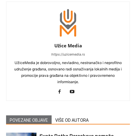
Užice Media
https://uzicemedia.rs
UžiceMedia je dobrovoljno, nevladino, nestranačko i neprofitno
udruženje građana, osnovano radi osnaživanja lokalnih medija i
promocije prava građana na objektivno i pravovremeno
informisanje.
POVEZANE OBJAVE
VIŠE OD AUTORA
Sveta Petka Paraskeva pomaže