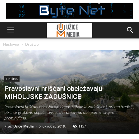
Naslovna
Društvo
Društvo
Pravoslavni hrišćani obeležavaju
MIHOLJSKE ZADUŠNICE
Pravoslavni hrišćani obeležavaju danas Miholjske zadušnice i, prema tradiciji,
obići će grobove, popaliti sveće i u hramovima dati pomen svojim
preminulima.
Piše:
Užice Media
-
5. октобар 2019.
1157