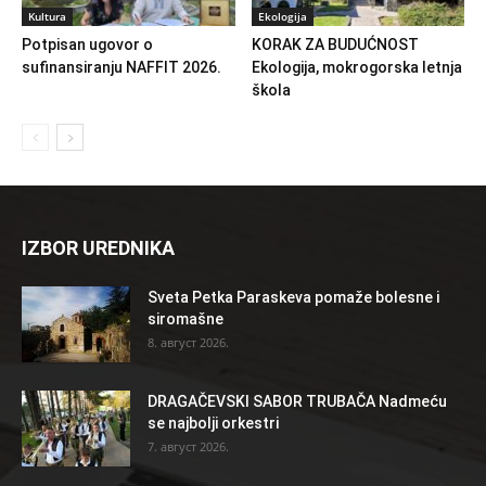
Kultura
Ekologija
Potpisan ugovor o
KORAK ZA BUDUĆNOST
sufinansiranju NAFFIT 2026.
Ekologija, mokrogorska letnja
škola
IZBOR UREDNIKA
Sveta Petka Paraskeva pomaže bolesne i
siromašne
8. август 2026.
DRAGAČEVSKI SABOR TRUBAČA Nadmeću
se najbolji orkestri
7. август 2026.