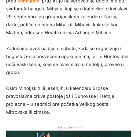
pred
Miholjdan
, praznik je najverovatnije dobio ime po
svetom Arhangelu Mihailu, koji se u katoličkoj crkvi slavi
29. septembra po gregorijanskom kalendaru. Naziv,
dakle, potiče od imena Mihalj ili Mihovil, kako se kod
Mađara, odnosno Hrvata naziva Arhangel Mihailo.
Zadušnice uvek padaju u subotu, kada se organizuju i
bogosluženja posvećena upokojenima, jer je Hristos dan
uoči Vaskrsenja, koje se uvek slavi u nedelju, proveo u
grobu.
Osim Miholjskih ili jesenjih, u kalendaru Srpske
pravoslavne crkve postoje još i Duhovske ili letnje,
prolećne – u sedmici pre početka Velikog posta i
Mitrovske ili zimske.
- Advertisement -