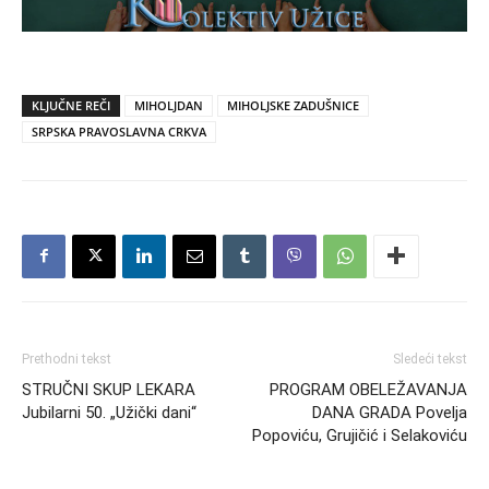
KLJUČNE REČI
MIHOLJDAN
MIHOLJSKE ZADUŠNICE
SRPSKA PRAVOSLAVNA CRKVA
Prethodni tekst
Sledeći tekst
STRUČNI SKUP LEKARA
PROGRAM OBELEŽAVANJA
Jubilarni 50. „Užički dani“
DANA GRADA Povelja
Popoviću, Grujičić i Selakoviću