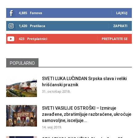
4,885
Fanova
LAJKUJ
1,420
Pratilaca
ZAPRATI
423
Pretplatnici
PRETPLATITE SE
POPULARNO
SVETI LUKA LUČINDAN Srpska slava i veliki
hrišćanski praznik
31. октобар 2018.
SVETI VASILIJE OSTROŠKI – Izmiruje
zavađene, zbratimljuje razbraćene, ukroćuje
samovoljne, isceljuje...
14. мај 2019.