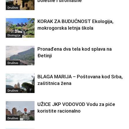
bolesne i siromašne
Društvo
KORAK ZA BUDUĆNOST Ekologija,
mokrogorska letnja škola
Ekologija
Pronađena dva tela kod splava na
Đetinji
Društvo
BLAGA MARIJA – Poštovana kod Srba,
zaštitnica žena
Društvo
UŽICE JKP VODOVOD Vodu za piće
koristite racionalno
Društvo