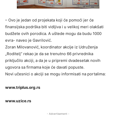
– Ovo je jedan od projekata koji će pomoći jer će
finansijska podrška biti vidljiva i u velikoj meri olakšati
budžete ovih porodica. A uštede mogu da budu 1000
evra- naveo je Gavrilović.
Zoran Milovanović, koordinator akcije iz Udruženja
„Roditelj“ rekao je da se trenutno 66 privrednika
priključilo akciji, a da je u pripremi dvadesetak novih
ugovora sa firmama koje će davati popuste.
Novi učesnici o akciji se mogu informisati na portalima:
www.triplus.org.rs
www.uzice.rs
- Advertisement -