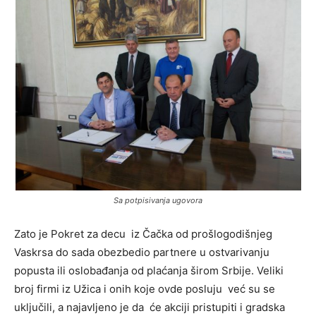
Sa potpisivanja ugovora
Zato je Pokret za decu iz Čačka od prošlogodišnjeg
Vaskrsa do sada obezbedio partnere u ostvarivanju
popusta ili oslobađanja od plaćanja širom Srbije. Veliki
broj firmi iz Užica i onih koje ovde posluju već su se
uključili, a najavljeno je da će akciji pristupiti i gradska