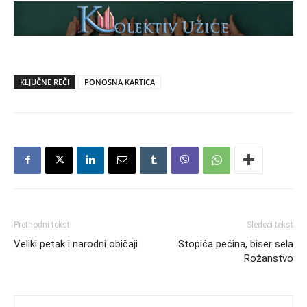
KLJUČNE REČI
PONOSNA KARTICA
Prethodni tekst
Sledeći tekst
Veliki petak i narodni običaji
Stopića pećina, biser sela
Rožanstvo