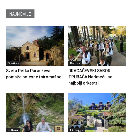
NAJNOVIJE
Društvo
Kultura
Sveta Petka Paraskeva
DRAGAČEVSKI SABOR
pomaže bolesne i siromašne
TRUBAČA Nadmeću se
najbolji orkestri
Kultura
Ekologija