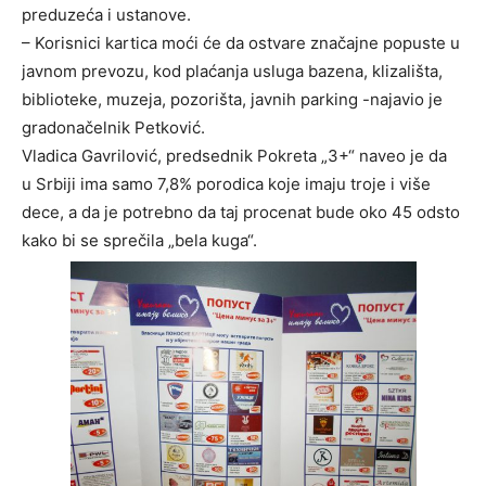
preduzeća i ustanove.
– Korisnici kartica moći će da ostvare značajne popuste u
javnom prevozu, kod plaćanja usluga bazena, klizališta,
biblioteke, muzeja, pozorišta, javnih parking -najavio je
gradonačelnik Petković.
Vladica Gavrilović, predsednik Pokreta „3+“ naveo je da
u Srbiji ima samo 7,8% porodica koje imaju troje i više
dece, a da je potrebno da taj procenat bude oko 45 odsto
kako bi se sprečila „bela kuga“.