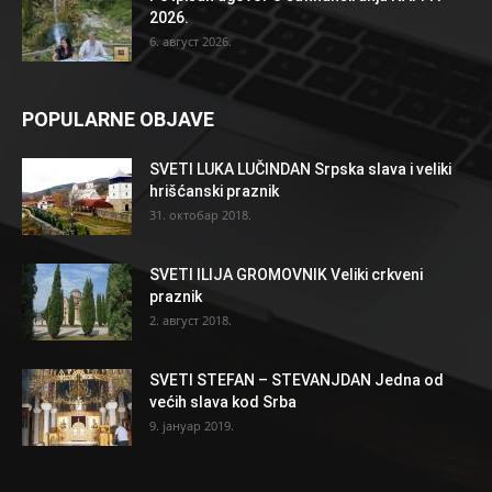
2026.
6. август 2026.
POPULARNE OBJAVE
SVETI LUKA LUČINDAN Srpska slava i veliki
hrišćanski praznik
31. октобар 2018.
SVETI ILIJA GROMOVNIK Veliki crkveni
praznik
2. август 2018.
SVETI STEFAN – STEVANJDAN Jedna od
većih slava kod Srba
9. јануар 2019.