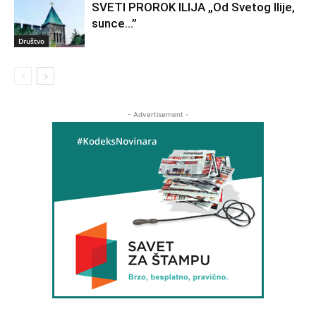
SVETI PROROK ILIJA „Od Svetog Ilije,
sunce…”
Društvo
- Advertisement -