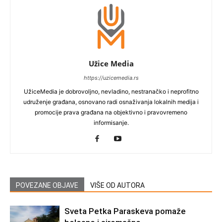
Užice Media
https://uzicemedia.rs
UžiceMedia je dobrovoljno, nevladino, nestranačko i neprofitno
udruženje građana, osnovano radi osnaživanja lokalnih medija i
promocije prava građana na objektivno i pravovremeno
informisanje.
POVEZANE OBJAVE
VIŠE OD AUTORA
Sveta Petka Paraskeva pomaže