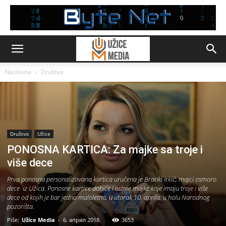
Naslovna
Društvo
Društvo
Užice
PONOSNA KARTICA: Za majke sa troje i
više dece
Prva ponosna personalizovana kartica uručena je Branki Irkić, majci osmoro
dece iz Užica. Ponosne kartice dobiće i ostale majke koje imaju troje i više
dece od kojih je bar jedno maloletno, u utorak 10. aprila, u holu Narodnog
pozorišta.
Piše:
Užice Media
-
6. април 2018.
3653