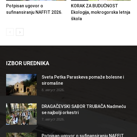
Potpisan ugovor o
KORAK ZA BUDUĆNOST
sufinansiranju NAFFIT 2026.
Ekologija, mokrogorska letnja
škola
IZBOR UREDNIKA
Sveta Petka Paraskeva pomaže bolesne i
siromašne
8. август 2026.
DRAGAČEVSKI SABOR TRUBAČA Nadmeću
se najbolji orkestri
7. август 2026.
Potpisan ugovor o sufinansiranju NAFFIT