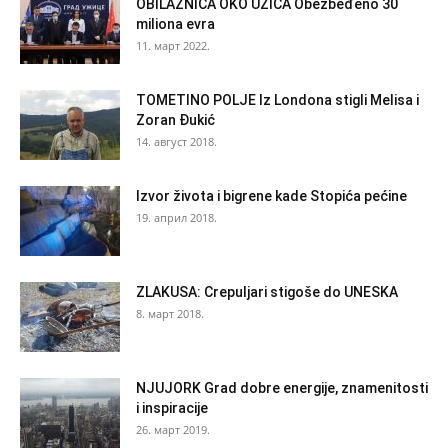
OBILAZNICA OKO UŽICA Obezbeđeno 30
miliona evra
11. март 2022.
TOMETINO POLJE Iz Londona stigli Melisa i
Zoran Đukić
14. август 2018.
Izvor života i bigrene kade Stopića pećine
19. април 2018.
ZLAKUSA: Crepuljari stigoše do UNESKA
8. март 2018.
NJUJORK Grad dobre energije, znamenitosti
i inspiracije
26. март 2019.