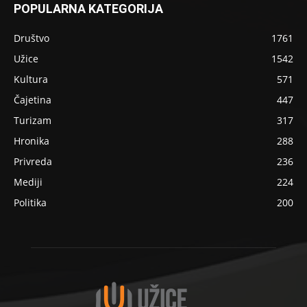
POPULARNA KATEGORIJA
Društvo
1761
Užice
1542
Kultura
571
Čajetina
447
Turizam
317
Hronika
288
Privreda
236
Mediji
224
Politika
200