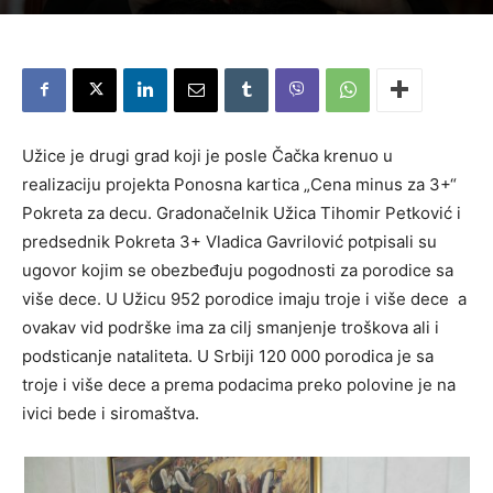
Užice je drugi grad koji je posle Čačka krenuo u
realizaciju projekta Ponosna kartica „Cena minus za 3+“
Pokreta za decu. Gradonačelnik Užica Tihomir Petković i
predsednik Pokreta 3+ Vladica Gavrilović potpisali su
ugovor kojim se obezbeđuju pogodnosti za porodice sa
više dece. U Užicu 952 porodice imaju troje i više dece a
ovakav vid podrške ima za cilj smanjenje troškova ali i
podsticanje nataliteta. U Srbiji 120 000 porodica je sa
troje i više dece a prema podacima preko polovine je na
ivici bede i siromaštva.