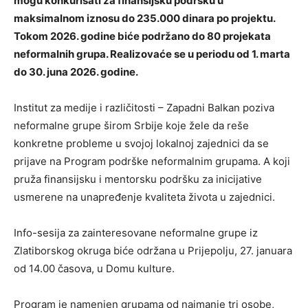
mogu konkurisati za finansijsku podršku u
maksimalnom iznosu do 235.000 dinara po projektu.
Tokom 2026. godine biće podržano do 80 projekata
neformalnih grupa. Realizovaće se u periodu od 1. marta
do 30. juna 2026. godine.
Institut za medije i različitosti – Zapadni Balkan poziva
neformalne grupe širom Srbije koje žele da reše
konkretne probleme u svojoj lokalnoj zajednici da se
prijave na Program podrške neformalnim grupama. A koji
pruža finansijsku i mentorsku podršku za inicijative
usmerene na unapređenje kvaliteta života u zajednici.
Info-sesija za zainteresovane neformalne grupe iz
Zlatiborskog okruga biće održana u Prijepolju, 27. januara
od 14.00 časova, u Domu kulture.
Program je namenjen grupama od najmanje tri osobe,