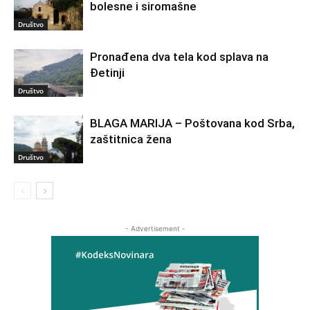
bolesne i siromašne
Društvo
Pronađena dva tela kod splava na
Đetinji
Društvo
BLAGA MARIJA – Poštovana kod Srba,
zaštitnica žena
Društvo
- Advertisement -