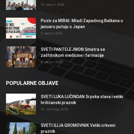
10. август 2026.
Poziv za MIRAI: Mladi Zapadnog Balkana u
januaru putuju u Japan
9. август 2026.
SVETI PANTELEJMON Smatra se
zaštitnikom medicine i farmacije
9. август 2026.
POPULARNE OBJAVE
SVETI LUKA LUČINDAN Srpska slava i veliki
hrišćanski praznik
31. октобар 2018.
SVETI ILIJA GROMOVNIK Veliki crkveni
praznik