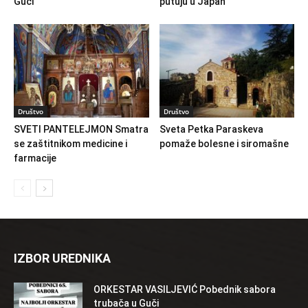
Guči
putuju u Japan
Društvo
Društvo
SVETI PANTELEJMON Smatra
Sveta Petka Paraskeva
se zaštitnikom medicine i
pomaže bolesne i siromašne
farmacije
IZBOR UREDNIKA
ORKESTAR VASILJEVIĆ Pobednik sabora
trubača u Guči