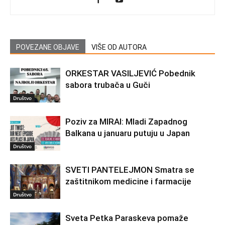
POVEZANE OBJAVE
VIŠE OD AUTORA
ORKESTAR VASILJEVIĆ Pobednik
sabora trubača u Guči
Društvo
Poziv za MIRAI: Mladi Zapadnog
Balkana u januaru putuju u Japan
Društvo
SVETI PANTELEJMON Smatra se
zaštitnikom medicine i farmacije
Društvo
Sveta Petka Paraskeva pomaže