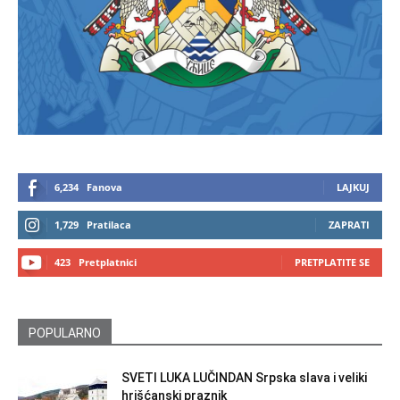
6,234
Fanova
LAJKUJ
1,729
Pratilaca
ZAPRATI
423
Pretplatnici
PRETPLATITE SE
POPULARNO
SVETI LUKA LUČINDAN Srpska slava i veliki
hrišćanski praznik