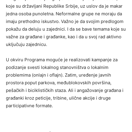
koje su državljani Republike Srbije, uz uslov da je makar
jedna osoba punoletna. Neformalne grupe ne moraju da
imaju prethodno iskustvo. Važno je da svojim predlogom
pokažu da deluju u zajednici. I da se bave temama koje su
važne za građane i građanke, kao i da u svoj rad aktivno
uključuju zajednicu.
U okviru Programa moguće je realizovati kampanje za
podizanje svesti lokalnog stanovništva o lokalnim
problemima (onlajn i oflajn). Zatim, uređenje javnih
prostora poput parkova, međublokovskih površina,
pešačkih i biciklističkih staza. Ali i angažovanje građana i
građanki kroz peticije, tribine, ulične akcije i druge
participativne formate.