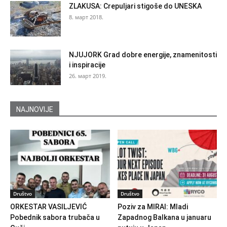
ZLAKUSA: Crepuljari stigoše do UNESKA
8. март 2018.
NJUJORK Grad dobre energije, znamenitosti
i inspiracije
26. март 2019.
NAJNOVIJE
Društvo
Društvo
ORKESTAR VASILJEVIĆ
Poziv za MIRAI: Mladi
Pobednik sabora trubača u
Zapadnog Balkana u januaru