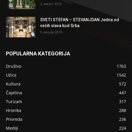
2. август 2018.
SVETI STEFAN – STEVANJDAN Jedna od
većih slava kod Srba
9. јануар 2019.
POPULARNA KATEGORIJA
Društvo
1763
Užice
1542
Kultura
572
Čajetina
447
Turizam
317
Hronika
288
Privreda
236
Mediji
224