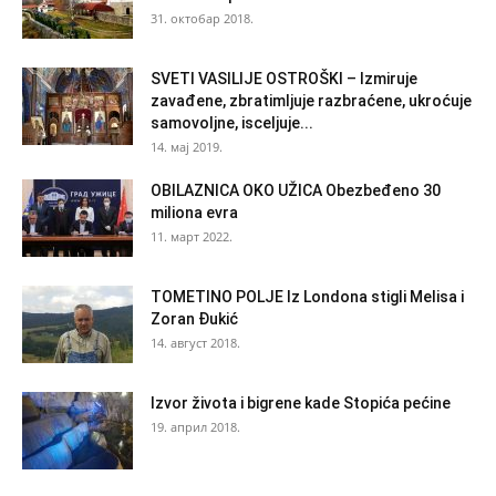
31. октобар 2018.
SVETI VASILIJE OSTROŠKI – Izmiruje
zavađene, zbratimljuje razbraćene, ukroćuje
samovoljne, isceljuje...
14. мај 2019.
OBILAZNICA OKO UŽICA Obezbeđeno 30
miliona evra
11. март 2022.
TOMETINO POLJE Iz Londona stigli Melisa i
Zoran Đukić
14. август 2018.
Izvor života i bigrene kade Stopića pećine
19. април 2018.