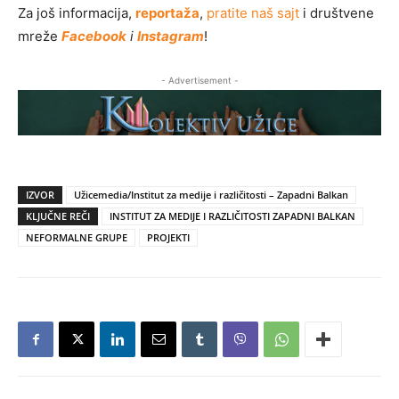
Za još informacija,
reportaža
,
pratite naš sajt
i društvene
mreže
Facebook
i
Instagram
!
- Advertisement -
IZVOR
Užicemedia/Institut za medije i različitosti – Zapadni Balkan
KLJUČNE REČI
INSTITUT ZA MEDIJE I RAZLIČITOSTI ZAPADNI BALKAN
NEFORMALNE GRUPE
PROJEKTI