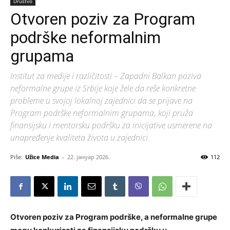
Društvo
Otvoren poziv za Program
podrške neformalnim
grupama
Institut za medije i različitosti – Zapadni Balkan poziva
neformalne grupe iz Srbije koje žele da reše konkretne
probleme u svojoj lokalnoj zajednici da se prijave na
Program podrške neformalnim grupama, koji pruža
finansijsku i mentorsku podršku za inicijative usmerene na
unapređenje kvaliteta života u zajednici.
Piše:
Užice Media
-
22. јануар 2026.
112
Otvoren poziv za Program podrške, a neformalne grupe