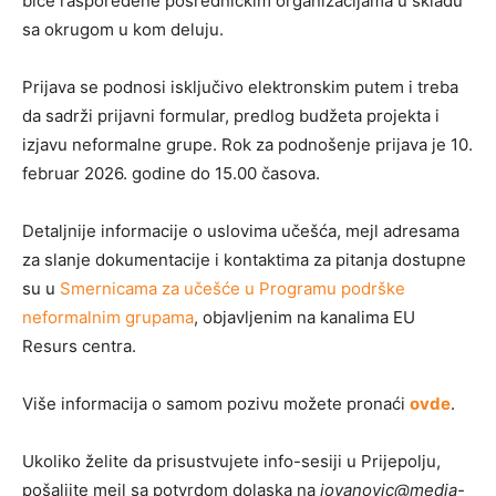
biće raspoređene posredničkim organizacijama u skladu
sa okrugom u kom deluju.
Prijava se podnosi isključivo elektronskim putem i treba
da sadrži prijavni formular, predlog budžeta projekta i
izjavu neformalne grupe. Rok za podnošenje prijava je 10.
februar 2026. godine do 15.00 časova.
Detaljnije informacije o uslovima učešća, mejl adresama
za slanje dokumentacije i kontaktima za pitanja dostupne
su u
Smernicama za učešće u Programu podrške
neformalnim grupama
, objavljenim na kanalima EU
Resurs centra.
Više informacija o samom pozivu možete pronaći
ovde
.
Ukoliko želite da prisustvujete info-sesiji u Prijepolju,
pošaljite mejl sa potvrdom dolaska na
jovanovic@media-