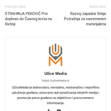
Prethodni tekst
Sledeći tekst
STRAHINJA PEKOVIĆ Prvi
Razvoj zapadne Srbije
doplivao do Časnog krsta na
Potražnja za savremenim
Đetinji
materijalima
Užice Media
https://uzicemedia.rs
UžiceMedia je dobrovoljno, nevladino, nestranačko i neprofitno
udruženje građana, osnovano radi osnaživanja lokalnih medija i
promocije prava građana na objektivno i pravovremeno
informisanje.