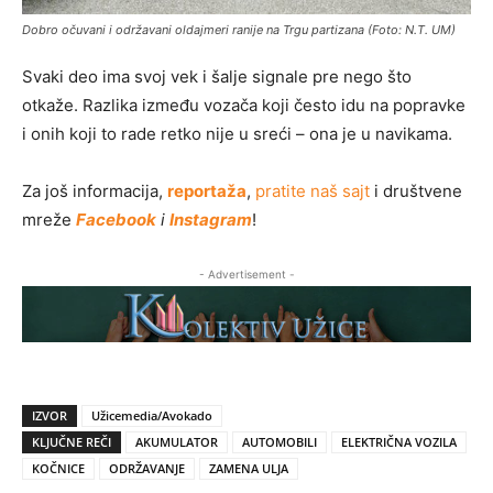
Dobro očuvani i održavani oldajmeri ranije na Trgu partizana (Foto: N.T. UM)
Svaki deo ima svoj vek i šalje signale pre nego što
otkaže. Razlika između vozača koji često idu na popravke
i onih koji to rade retko nije u sreći – ona je u navikama.
Za još informacija,
reportaža
,
pratite naš sajt
i društvene
mreže
Facebook
i
Instagram
!
- Advertisement -
IZVOR
Užicemedia/Avokado
KLJUČNE REČI
AKUMULATOR
AUTOMOBILI
ELEKTRIČNA VOZILA
KOČNICE
ODRŽAVANJE
ZAMENA ULJA