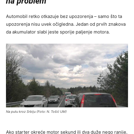
na problem
Automobil retko otkazuje bez upozorenja – samo što ta
upozorenja nisu uvek očigledna. Jedan od prvih znakova
da akumulator slabi jeste sporije paljenje motora.
Na putu kroz Srbiju (Foto: N. Tošić UM)
Ako starter okreće motor sekund ili dva duže nego ranije,