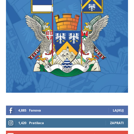
4,885
Fanova
LAJKUJ
1,420
Pratilaca
ZAPRATI