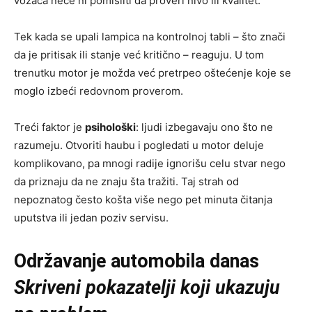
vozača neće ni pomisliti da proveri nivo ili kvalitet.
Tek kada se upali lampica na kontrolnoj tabli – što znači
da je pritisak ili stanje već kritično – reaguju. U tom
trenutku motor je možda već pretrpeo oštećenje koje se
moglo izbeći redovnom proverom.
Treći faktor je
psihološki
: ljudi izbegavaju ono što ne
razumeju. Otvoriti haubu i pogledati u motor deluje
komplikovano, pa mnogi radije ignorišu celu stvar nego
da priznaju da ne znaju šta tražiti. Taj strah od
nepoznatog često košta više nego pet minuta čitanja
uputstva ili jedan poziv servisu.
Održavanje automobila danas
Skriveni pokazatelji koji ukazuju