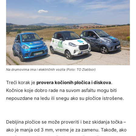
Na drumovima ima i električnih vozila (Foto: TO Zlatibor)
Treći korak je
provera kočionih pločica i diskova
.
Kočnice koje dobro rade na suvom asfaltu mogu biti
nepouzdane na ledu ili snegu ako su pločice istrošene.
Debljina pločice se može proveriti i bez skidanja točka –
ako je manja od 3 mm, vreme je za zamenu. Takođe, ako