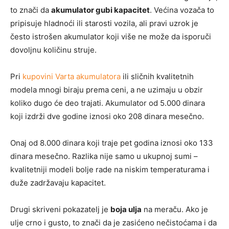
to znači da
akumulator gubi kapacitet
. Većina vozača to
pripisuje hladnoći ili starosti vozila, ali pravi uzrok je
često istrošen akumulator koji više ne može da isporuči
dovoljnu količinu struje.
Pri
kupovini Varta akumulatora
ili sličnih kvalitetnih
modela mnogi biraju prema ceni, a ne uzimaju u obzir
koliko dugo će deo trajati. Akumulator od 5.000 dinara
koji izdrži dve godine iznosi oko 208 dinara mesečno.
Onaj od 8.000 dinara koji traje pet godina iznosi oko 133
dinara mesečno. Razlika nije samo u ukupnoj sumi –
kvalitetniji modeli bolje rade na niskim temperaturama i
duže zadržavaju kapacitet.
Drugi skriveni pokazatelj je
boja ulja
na meraču. Ako je
ulje crno i gusto, to znači da je zasićeno nečistoćama i da