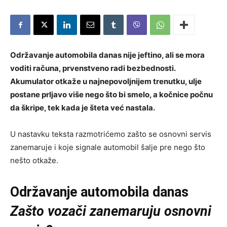
Održavanje automobila danas nije jeftino, ali se mora
voditi računa, prvenstveno radi bezbednosti.
Akumulator otkaže u najnepovoljnijem trenutku, ulje
postane prljavo više nego što bi smelo, a kočnice počnu
da škripe, tek kada je šteta već nastala.
U nastavku teksta razmotrićemo zašto se osnovni servis
zanemaruje i koje signale automobil šalje pre nego što
nešto otkaže.
Održavanje automobila danas
Zašto vozači zanemaruju osnovni