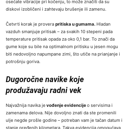
osećate vibracije pri kočenju, to može značiti da su
diskovi izobličeni i zahtevaju brušenje ili zamenu.
Četvrti korak je provera
pritiska u gumama.
Hladan
vazduh smanjuje pritisak – za svakih 10 stepeni pada
temperature pritisak opada za oko 0,1 bar. To znači da
gume koje su bile na optimalnom pritisku u jesen mogu
biti nedovoljno napumpane zimi, što utiče na prianjanje i
potrošnju goriva.
Dugoročne navike koje
produžavaju radni vek
Najvažnija navika je
vođenje evidencije
o servisima i
zamenama delova. Nije dovoljno znati da ste promenili
ulje negde prošle godine – potreban vam je tačan datum i
stanje pređenih kilometara. Takva evidencija omogućava