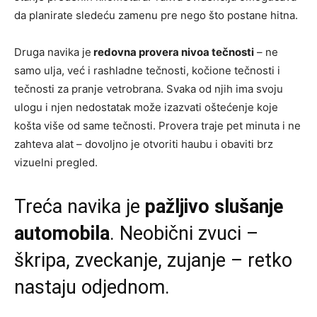
da planirate sledeću zamenu pre nego što postane hitna.
Druga navika je
redovna provera nivoa tečnosti
– ne
samo ulja, već i rashladne tečnosti, kočione tečnosti i
tečnosti za pranje vetrobrana. Svaka od njih ima svoju
ulogu i njen nedostatak može izazvati oštećenje koje
košta više od same tečnosti. Provera traje pet minuta i ne
zahteva alat – dovoljno je otvoriti haubu i obaviti brz
vizuelni pregled.
Treća navika je
pažljivo slušanje
automobila
. Neobični zvuci –
škripa, zveckanje, zujanje – retko
nastaju odjednom.