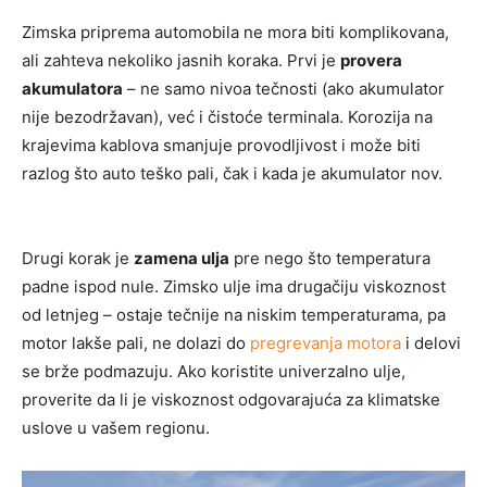
Zimska priprema automobila ne mora biti komplikovana,
ali zahteva nekoliko jasnih koraka. Prvi je
provera
akumulatora
– ne samo nivoa tečnosti (ako akumulator
nije bezodržavan), već i čistoće terminala. Korozija na
krajevima kablova smanjuje provodljivost i može biti
razlog što auto teško pali, čak i kada je akumulator nov.
Drugi korak je
zamena ulja
pre nego što temperatura
padne ispod nule. Zimsko ulje ima drugačiju viskoznost
od letnjeg – ostaje tečnije na niskim temperaturama, pa
motor lakše pali, ne dolazi do
pregrevanja motora
i delovi
se brže podmazuju. Ako koristite univerzalno ulje,
proverite da li je viskoznost odgovarajuća za klimatske
uslove u vašem regionu.