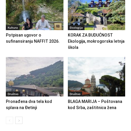
Kultura
Ekologija
Potpisan ugovor o
KORAK ZA BUDUĆNOST
sufinansiranju NAFFIT 2026.
Ekologija, mokrogorska letnja
škola
Društvo
Društvo
Pronađena dva tela kod
BLAGA MARIJA – Poštovana
splava na Đetinji
kod Srba, zaštitnica žena