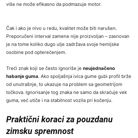
više ne može efikasno da podmazuje motor.
Čak i ako je nivo u redu, kvalitet može biti narušen.
Preporučeni interval zamene nije proizvoljan – zasnovan
je na tome koliko dugo ulje zadržava svoje hemijske
osobine pod opterećenjem.
Treći znak koji se često ignoriše je
neujednačeno
habanje guma
. Ako spoljašnja ivica gume gubi profil brže
od unutrašnje, to ukazuje na problem sa geometrijom
točkova. Ignorisanje tog znaka ne samo da skraćuje vek
guma, već utiče i na stabilnost vozila pri kočenju.
Praktični koraci za pouzdanu
zimsku spremnost