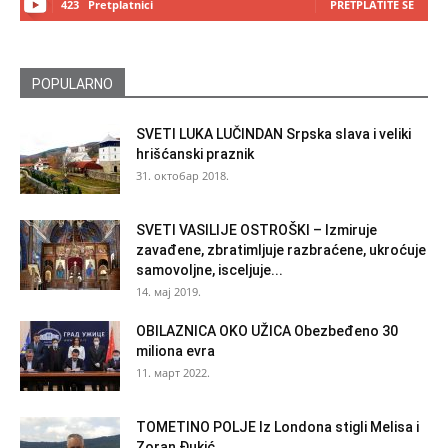
423
Pretplatnici
PRETPLATITE SE
POPULARNO
SVETI LUKA LUČINDAN Srpska slava i veliki
hrišćanski praznik
31. октобар 2018.
SVETI VASILIJE OSTROŠKI – Izmiruje
zavađene, zbratimljuje razbraćene, ukroćuje
samovoljne, isceljuje...
14. мај 2019.
OBILAZNICA OKO UŽICA Obezbeđeno 30
miliona evra
11. март 2022.
TOMETINO POLJE Iz Londona stigli Melisa i
Zoran Đukić