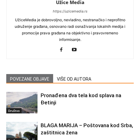
Užice Media
https://uzicemedia.rs
UžiceMedia je dobrovoljno, nevladino, nestranačko i neprofitno
udruženje građana, osnovano radi osnaživanja lokalnih medija i
promocije prava građana na objektivno i pravovremeno
informisanje.
POVEZANE OBJAVE
VIŠE OD AUTORA
Pronađena dva tela kod splava na
Đetinji
Društvo
BLAGA MARIJA – Poštovana kod Srba,
zaštitnica žena