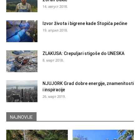
14. август 2018.
Izvor života i bigrene kade Stopića pećine
19. април 2018.
ZLAKUSA: Crepuljari stigoše do UNESKA
8. март 2018.
NJUJORK Grad dobre energije, znamenitosti
i inspiracije
26. март 2019.
NAJNOVIJE