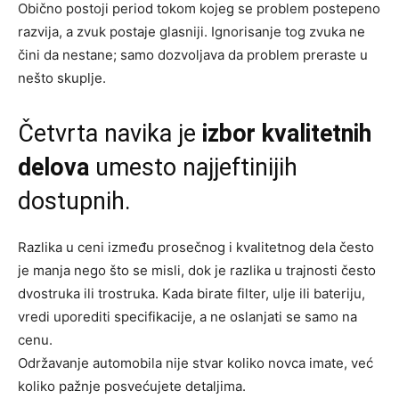
Obično postoji period tokom kojeg se problem postepeno
razvija, a zvuk postaje glasniji. Ignorisanje tog zvuka ne
čini da nestane; samo dozvoljava da problem preraste u
nešto skuplje.
Četvrta navika je
izbor kvalitetnih
delova
umesto najjeftinijih
dostupnih.
Razlika u ceni između prosečnog i kvalitetnog dela često
je manja nego što se misli, dok je razlika u trajnosti često
dvostruka ili trostruka. Kada birate filter, ulje ili bateriju,
vredi uporediti specifikacije, a ne oslanjati se samo na
cenu.
Održavanje automobila nije stvar koliko novca imate, već
koliko pažnje posvećujete detaljima.