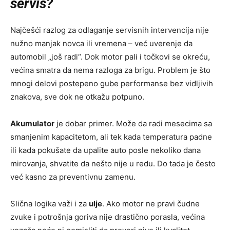
servis?
Najčešći razlog za odlaganje servisnih intervencija nije
nužno manjak novca ili vremena – već uverenje da
automobil „još radi“. Dok motor pali i točkovi se okreću,
većina smatra da nema razloga za brigu. Problem je što
mnogi delovi postepeno gube performanse bez vidljivih
znakova, sve dok ne otkažu potpuno.
Akumulator
je dobar primer. Može da radi mesecima sa
smanjenim kapacitetom, ali tek kada temperatura padne
ili kada pokušate da upalite auto posle nekoliko dana
mirovanja, shvatite da nešto nije u redu. Do tada je često
već kasno za preventivnu zamenu.
Slična logika važi i za
ulje
. Ako motor ne pravi čudne
zvuke i potrošnja goriva nije drastično porasla, većina