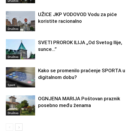
Društvo
UŽICE JKP VODOVOD Vodu za piće
koristite racionalno
Društvo
SVETI PROROK ILIJA „Od Svetog Ilije,
sunce…”
Društvo
Kako se promenilo praćenje SPORTA u
digitalnom dobu?
Sport
OGNJENA MARIJA Poštovan praznik
posebno među ženama
Društvo