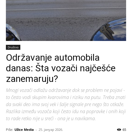
Društvo
Održavanje automobila
danas: Šta vozači najčešće
zanemaruju?
Mnogi vozači odlažu održavanje dok se problem ne pojavi -
to često vodi skupim kvarovima i riziku na putu. Treba znati
da svaki deo ima svoj vek i šalje signale pre nego što otkaže.
Razlika između vozača koji često idu na popravke i onih koji
to rade retko nije u sreći - ona je u navikama.
Piše:
Užice Media
-
25. јануар 2026.
65