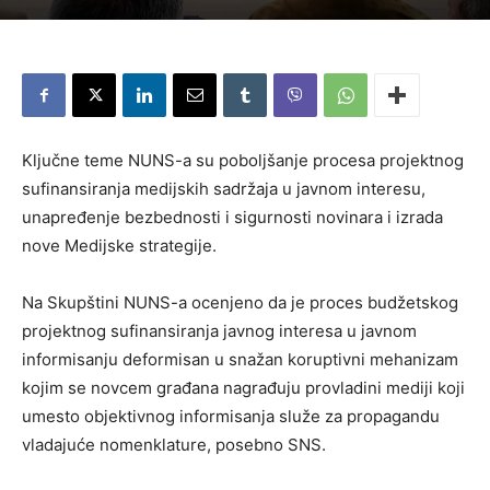
Ključne teme NUNS-a su poboljšanje procesa projektnog
sufinansiranja medijskih sadržaja u javnom interesu,
unapređenje bezbednosti i sigurnosti novinara i izrada
nove Medijske strategije.
Na Skupštini NUNS-a ocenjeno da je proces budžetskog
projektnog sufinansiranja javnog interesa u javnom
informisanju deformisan u snažan koruptivni mehanizam
kojim se novcem građana nagrađuju provladini mediji koji
umesto objektivnog informisanja služe za propagandu
vladajuće nomenklature, posebno SNS.