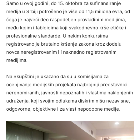
Samo u ovoj godini, do 15. oktobra za sufinansiranje
medija u Srbiji potrošeno je više od 11,5 miliona evra, od
čega je najveći deo raspodeljen provladinim medijima,
među kojim i tabloidima koji svakodnevno krše etičke i
profesionalne standarde. U nekim konkursima
registrovano je brutalno kršenje zakona kroz dodelu
novca neregistrovanim ili naknadno registrovanim
medijima.
Na Skupštini je ukazano da su u komisijama za
ocenjivanje medijskih projekata najbrojniji predstavnici
nerenomiranih, javnosti nepoznatih i vlastima naklonjenih
udruženja, koji svojim odlukama diskriminišu nezavisne,
odgovorne, objektivne i za vlast nepodobne medije.