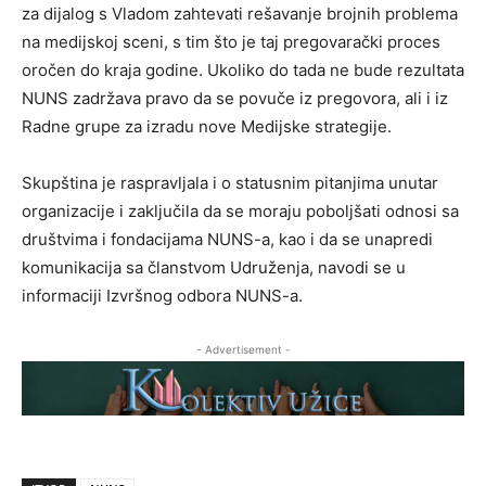
za dijalog s Vladom zahtevati rešavanje brojnih problema
na medijskoj sceni, s tim što je taj pregovarački proces
oročen do kraja godine. Ukoliko do tada ne bude rezultata
NUNS zadržava pravo da se povuče iz pregovora, ali i iz
Radne grupe za izradu nove Medijske strategije.
Skupština je raspravljala i o statusnim pitanjima unutar
organizacije i zaključila da se moraju poboljšati odnosi sa
društvima i fondacijama NUNS-a, kao i da se unapredi
komunikacija sa članstvom Udruženja, navodi se u
informaciji Izvršnog odbora NUNS-a.
- Advertisement -