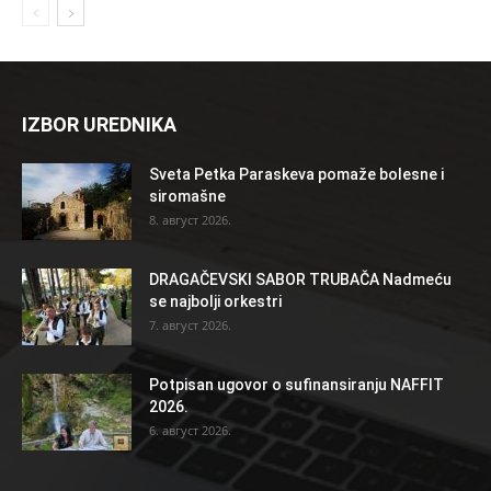
IZBOR UREDNIKA
Sveta Petka Paraskeva pomaže bolesne i
siromašne
8. август 2026.
DRAGAČEVSKI SABOR TRUBAČA Nadmeću
se najbolji orkestri
7. август 2026.
Potpisan ugovor o sufinansiranju NAFFIT
2026.
6. август 2026.