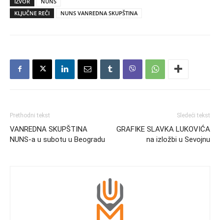
IZVOR
NUNS
KLJUČNE REČI
NUNS VANREDNA SKUPŠTINA
Prethodni tekst
Sledeći tekst
VANREDNA SKUPŠTINA
GRAFIKE SLAVKA LUKOVIĆA
NUNS-a u subotu u Beogradu
na izložbi u Sevojnu