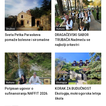
Društvo
Kultura
Sveta Petka Paraskeva
DRAGAČEVSKI SABOR
pomaže bolesne i siromašne
TRUBAČA Nadmeću se
najbolji orkestri
Kultura
Ekologija
Potpisan ugovor o
KORAK ZA BUDUĆNOST
sufinansiranju NAFFIT 2026.
Ekologija, mokrogorska letnja
škola