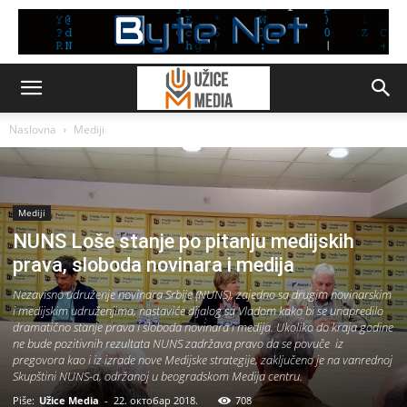
Naslovna
Mediji
Mediji
NUNS Loše stanje po pitanju medijskih
prava, sloboda novinara i medija
Nezavisno udruženje novinara Srbije (NUNS), zajedno sa drugim novinarskim
i medijskim udruženjima, nastaviće dijalog sa Vladom kako bi se unapredilo
dramatično stanje prava i sloboda novinara i medija. Ukoliko do kraja godine
ne bude pozitivnih rezultata NUNS zadržava pravo da se povuče iz
pregovora kao i iz izrade nove Medijske strategije, zaključeno je na vanrednoj
Skupštini NUNS-a, održanoj u beogradskom Medija centru.
Piše:
Užice Media
-
22. октобар 2018.
708