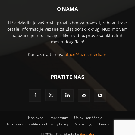
O NAMA
UžiceMedia je vaš prvi i pravi izbor za novosti, zabavu i sve
ostale informacije vezane za Zlatiborski okrug. Nudimo vam
najažurnije informacije, slike i video, pravo sa aktuelnih
mesta događaja!
Kontaktirajte nas:
office@uzicemedia.rs
PRATITE NAS
Naslovna
Impressum
Uslovi korišćenja
Terms and Conditions / Privacy Policy
Marketing
O nama
Kontakt
©
2026 UžiceMedia by
Byte Net