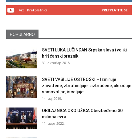
423
Pretplatnici
PRETPLATITE SE
POPULARNO
SVETI LUKA LUČINDAN Srpska slava i veliki
hrišćanski praznik
31. октобар 2018.
SVETI VASILIJE OSTROŠKI – Izmiruje
zavađene, zbratimljuje razbraćene, ukroćuje
samovoljne, isceljuje...
14. мај 2019.
OBILAZNICA OKO UŽICA Obezbeđeno 30
miliona evra
11. март 2022.