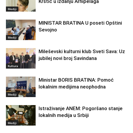
Krstić u izdanju Arhipelaga
Mediji
MINISTAR BRATINA U poseti Opštini
Sevojno
Mediji
Mileševski kulturni klub Sveti Sava: Uz
jubilej novi broj Savindana
Kultura
Ministar BORIS BRATINA: Pomoć
lokalnim medijima neophodna
Mediji
Istraživanje ANEM: Pogoršano stanje
lokalnih medija u Srbiji
Mediji