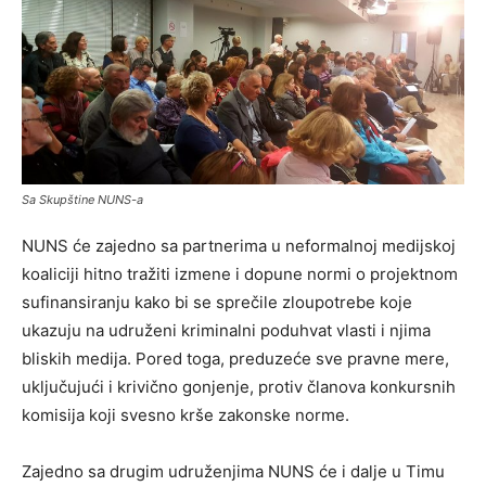
Sa Skupštine NUNS-a
NUNS će zajedno sa partnerima u neformalnoj medijskoj
koaliciji hitno tražiti izmene i dopune normi o projektnom
sufinansiranju kako bi se sprečile zloupotrebe koje
ukazuju na udruženi kriminalni poduhvat vlasti i njima
bliskih medija. Pored toga, preduzeće sve pravne mere,
uključujući i krivično gonjenje, protiv članova konkursnih
komisija koji svesno krše zakonske norme.
Zajedno sa drugim udruženjima NUNS će i dalje u Timu