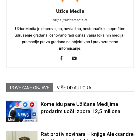
Užice Media
https://uzicemedia.rs
UžiceMedia je dobrovoljno, nevladino, nestranačko i neprofitno
udruženje građana, osnovano radi osnaživanja lokalnih medija i
promocije prava građana na objektivno i pravovremeno
informisanje.
POVEZANE OBJAVE
VIŠE OD AUTORA
Kome idu pare Užičana Medijima
prodatim uoči izbora 12,5 miliona
Mediji
Rat protiv novinara – knjiga Aleksandre