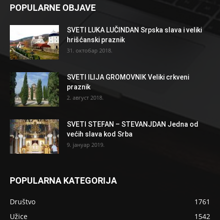
POPULARNE OBJAVE
SVETI LUKA LUČINDAN Srpska slava i veliki
hrišćanski praznik
31. октобар 2018.
SVETI ILIJA GROMOVNIK Veliki crkveni
praznik
2. август 2018.
SVETI STEFAN – STEVANJDAN Jedna od
većih slava kod Srba
9. јануар 2019.
POPULARNA KATEGORIJA
Društvo
1761
Užice
1542