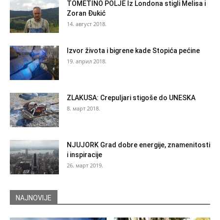
TOMETINO POLJE Iz Londona stigli Melisa i
Zoran Đukić
14. август 2018.
Izvor života i bigrene kade Stopića pećine
19. април 2018.
ZLAKUSA: Crepuljari stigoše do UNESKA
8. март 2018.
NJUJORK Grad dobre energije, znamenitosti
i inspiracije
26. март 2019.
NAJNOVIJE