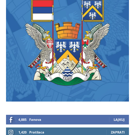
4,885
Fanova
LAJKUJ
1,420
Pratilaca
ZAPRATI