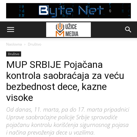
Naslovna
Društvo
Društvo
MUP SRBIJE Pojačana
kontrola saobraćaja za veću
bezbednost dece, kazne
visoke
Od danas, 11. marta, pa do 17. marta pripadnici
Uprave saobraćajne policije Srbije sprovodiće
pojačanu kontrolu korišćenja sigurnosnog pojasa
i načina prevoženja dece u vozilima.