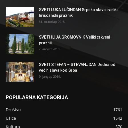
SVETI LUKA LUČINDAN Srpska slava i veliki
hrišćanski praznik
31. октобар 2018.
SVETI ILIJA GROMOVNIK Veliki crkveni
praznik
2. август 2018.
SVETI STEFAN – STEVANJDAN Jedna od
većih slava kod Srba
9. јануар 2019.
POPULARNA KATEGORIJA
Društvo
1761
Užice
1542
Kultura
570