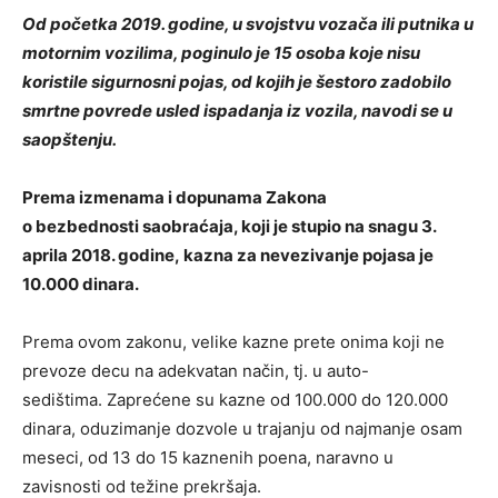
Od početka 2019. godine, u svojstvu vozača ili putnika u
motornim vozilima, poginulo je 15 osoba koje nisu
koristile sigurnosni pojas, od kojih je šestoro zadobilo
smrtne povrede usled ispadanja iz vozila, navodi se u
saopštenju.
Prema izmenama i dopunama Zakona
o bezbednosti saobraćaja, koji je stupio na snagu 3.
aprila 2018. godine, kazna za nevezivanje pojasa je
10.000 dinara.
Prema ovom zakonu, velike kazne prete onima koji ne
prevoze decu na adekvatan način, tj. u auto-
sedištima. Zaprećene su kazne od 100.000 do 120.000
dinara, oduzimanje dozvole u trajanju od najmanje osam
meseci, od 13 do 15 kaznenih poena, naravno u
zavisnosti od težine prekršaja.