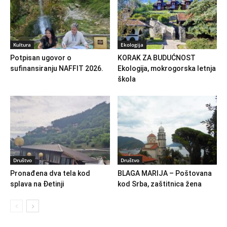
Kultura
Ekologija
Potpisan ugovor o
KORAK ZA BUDUĆNOST
sufinansiranju NAFFIT 2026.
Ekologija, mokrogorska letnja
škola
Društvo
Društvo
Pronađena dva tela kod
BLAGA MARIJA – Poštovana
splava na Đetinji
kod Srba, zaštitnica žena