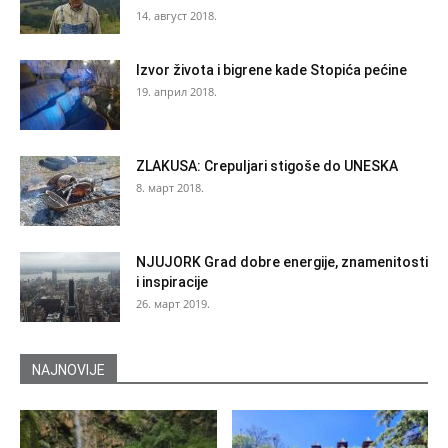
14. август 2018.
Izvor života i bigrene kade Stopića pećine
19. април 2018.
ZLAKUSA: Crepuljari stigoše do UNESKA
8. март 2018.
NJUJORK Grad dobre energije, znamenitosti
i inspiracije
26. март 2019.
NAJNOVIJE