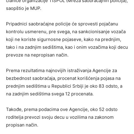
članice organizacije TISPOL (Mreža saobraćajnih policija),
saopštio je MUP.
Pripadnici saobraćajne policije će sprovesti pojačanu
kontrolu usmerenu, pre svega, na sankcionisanje vozača
koji ne koriste sigurnosne pojaseve, kako na prednjim,
tako i na zadnjim sedištima, kao i onim vozačima koji decu
prevoze na nepropisan način.
Prema rezultatima najnovijih istraživanja Agencije za
bezbednost saobraćaja, procenat korišćenja pojasa na
prednjim sedištima u Republici Srbiji je oko 83 odsto, a
na zadnjim sedištima svega 12 procenata.
Takođe, prema podacima ove Agencije, oko 52 odsto
roditelja prevozi svoju decu u vozilima na zakonom
propisan način.