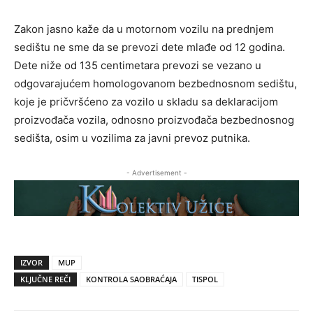
Zakon jasno kaže da u motornom vozilu na prednjem
sedištu ne sme da se prevozi dete mlađe od 12 godina.
Dete niže od 135 centimetara prevozi se vezano u
odgovarajućem homologovanom bezbednosnom sedištu,
koje je pričvršćeno za vozilo u skladu sa deklaracijom
proizvođača vozila, odnosno proizvođača bezbednosnog
sedišta, osim u vozilima za javni prevoz putnika.
- Advertisement -
IZVOR
MUP
KLJUČNE REČI
KONTROLA SAOBRAĆAJA
TISPOL