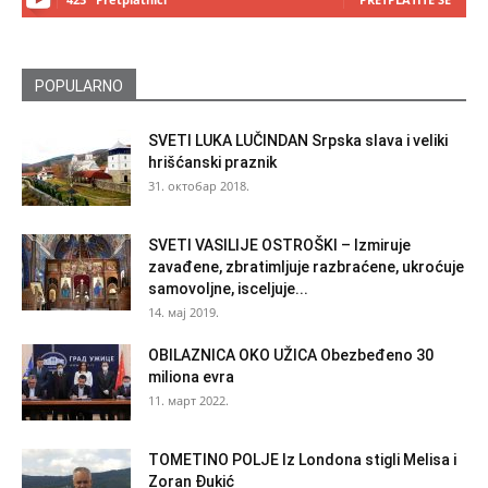
POPULARNO
SVETI LUKA LUČINDAN Srpska slava i veliki
hrišćanski praznik
31. октобар 2018.
SVETI VASILIJE OSTROŠKI – Izmiruje
zavađene, zbratimljuje razbraćene, ukroćuje
samovoljne, isceljuje...
14. мај 2019.
OBILAZNICA OKO UŽICA Obezbeđeno 30
miliona evra
11. март 2022.
TOMETINO POLJE Iz Londona stigli Melisa i
Zoran Đukić