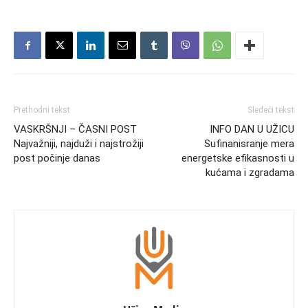
Prethodni tekst
Sledeći tekst
VASKRŠNJI – ČASNI POST
INFO DAN U UŽICU
Najvažniji, najduži i najstrožiji
Sufinanisranje mera
post počinje danas
energetske efikasnosti u
kućama i zgradama