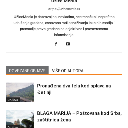
Užice Media
https://uzicemedia.rs
UžiceMedia je dobrovoljno, nevladino, nestranačko i neprofitno
udruženje građana, osnovano radi osnaživanja lokalnih medija i
promocije prava građana na objektivno i pravovremeno
informisanje.
POVEZANE OBJAVE
VIŠE OD AUTORA
Pronađena dva tela kod splava na
Đetinji
Društvo
BLAGA MARIJA – Poštovana kod Srba,
zaštitnica žena
Društvo