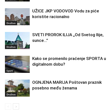
UŽICE JKP VODOVOD Vodu za piće
koristite racionalno
Društvo
SVETI PROROK ILIJA „Od Svetog Ilije,
sunce…”
Društvo
Kako se promenilo praćenje SPORTA u
digitalnom dobu?
Sport
OGNJENA MARIJA Poštovan praznik
posebno među ženama
Društvo