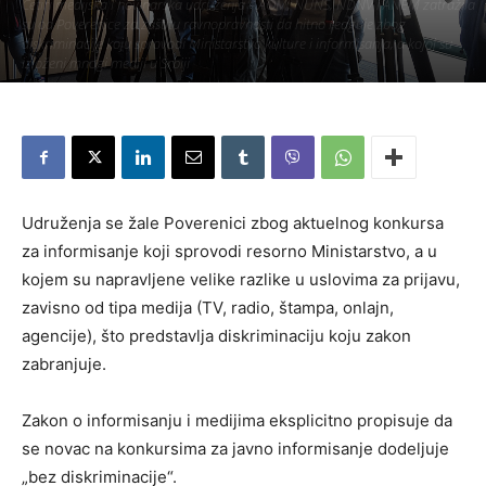
Četiri medijska i novinarska udruženja – AOM, NUNS, NDNV i ANEM zatražila
su od Poverenice za zaštitu ravnopravnosti da hitno reaguje zbog
diskriminacije koju sprovodi Ministarstvo kulture i informisanja, a kojoj su
izloženi mnogi mediji u Srbiji
Piše:
Užice Media
-
13. март 2018.
639
Udruženja se žale Poverenici zbog aktuelnog konkursa
za informisanje koji sprovodi resorno Ministarstvo, a u
kojem su napravljene velike razlike u uslovima za prijavu,
zavisno od tipa medija (TV, radio, štampa, onlajn,
agencije), što predstavlja diskriminaciju koju zakon
zabranjuje.
Zakon o informisanju i medijima eksplicitno propisuje da
se novac na konkursima za javno informisanje dodeljuje
„bez diskriminacije“.