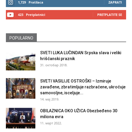
1,729
Pratilaca
ZAPRATI
423
Pretplatnici
PRETPLATITE SE
POPULARNO
SVETI LUKA LUČINDAN Srpska slava i veliki
hrišćanski praznik
31. октобар 2018.
SVETI VASILIJE OSTROŠKI – Izmiruje
zavađene, zbratimljuje razbraćene, ukroćuje
samovoljne, isceljuje...
14. мај 2019.
OBILAZNICA OKO UŽICA Obezbeđeno 30
miliona evra
11. март 2022.