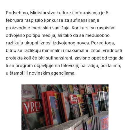
Podsetimo, Ministarstvo kulture i informisanja je 5.
februara raspisalo konkurse za sufinansiranje
proizvodnje medijskih sadržaja. Konkursi su raspisani
odvojeno po tipu medija, ali tako da se međusobno
razlikuju ukupni iznosi izdvojenog novca. Pored toga,
bitno se razlikuju minimalni i maksimalni iznosi vrednosti
projekta koji će biti sufinansirani, zavisno opet od toga da
li se program objavljuje na televiziji, na radiju, portalima,
u štampi ili novinskim agencijama.