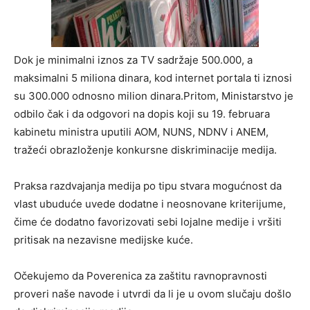
Dok je minimalni iznos za TV sadržaje 500.000, a
maksimalni 5 miliona dinara, kod internet portala ti iznosi
su 300.000 odnosno milion dinara.Pritom, Ministarstvo je
odbilo čak i da odgovori na dopis koji su 19. februara
kabinetu ministra uputili AOM, NUNS, NDNV i ANEM,
tražeći obrazloženje konkursne diskriminacije medija.
Praksa razdvajanja medija po tipu stvara mogućnost da
vlast ubuduće uvede dodatne i neosnovane kriterijume,
čime će dodatno favorizovati sebi lojalne medije i vršiti
pritisak na nezavisne medijske kuće.
Očekujemo da Poverenica za zaštitu ravnopravnosti
proveri naše navode i utvrdi da li je u ovom slučaju došlo