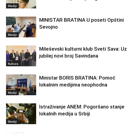
Mediji
MINISTAR BRATINA U poseti Opštini
Sevojno
Mediji
Mileševski kulturni klub Sveti Sava: Uz
jubilej novi broj Savindana
Kultura
Ministar BORIS BRATINA: Pomoć
lokalnim medijima neophodna
Mediji
Istraživanje ANEM: Pogoršano stanje
lokalnih medija u Srbiji
Mediji