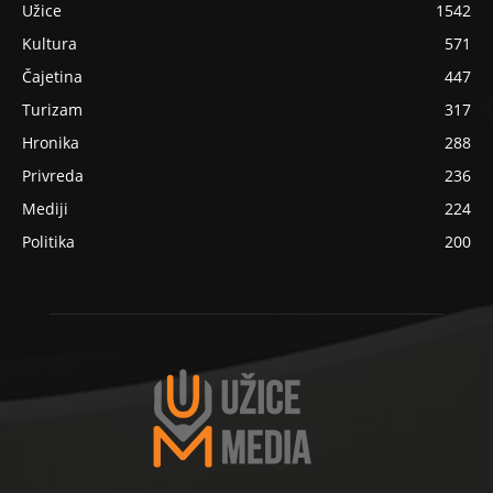
Užice
1542
Kultura
571
Čajetina
447
Turizam
317
Hronika
288
Privreda
236
Mediji
224
Politika
200