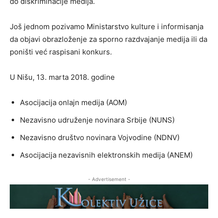
do diskriminacije medija.
Još jednom pozivamo Ministarstvo kulture i informisanja
da objavi obrazloženje za sporno razdvajanje medija ili da
poništi već raspisani konkurs.
U Nišu, 13. marta 2018. godine
Asocijacija onlajn medija (AOM)
Nezavisno udruženje novinara Srbije (NUNS)
Nezavisno društvo novinara Vojvodine (NDNV)
Asocijacija nezavisnih elektronskih medija (ANEM)
- Advertisement -