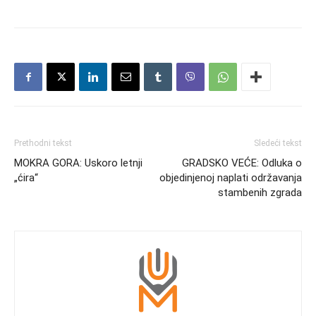
Prethodni tekst
Sledeći tekst
MOKRA GORA: Uskoro letnji
GRADSKO VEĆE: Odluka o
„ćira“
objedinjenoj naplati održavanja
stambenih zgrada