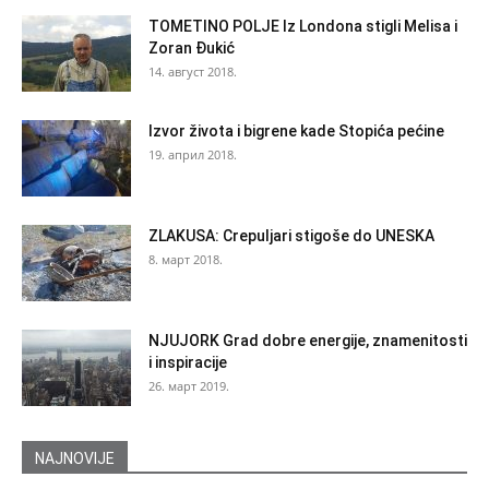
TOMETINO POLJE Iz Londona stigli Melisa i
Zoran Đukić
14. август 2018.
Izvor života i bigrene kade Stopića pećine
19. април 2018.
ZLAKUSA: Crepuljari stigoše do UNESKA
8. март 2018.
NJUJORK Grad dobre energije, znamenitosti
i inspiracije
26. март 2019.
NAJNOVIJE