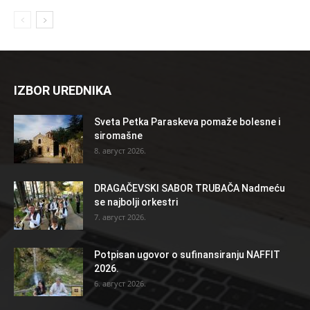
IZBOR UREDNIKA
Sveta Petka Paraskeva pomaže bolesne i
siromašne
8. август 2026.
DRAGAČEVSKI SABOR TRUBAČA Nadmeću
se najbolji orkestri
7. август 2026.
Potpisan ugovor o sufinansiranju NAFFIT
2026.
6. август 2026.