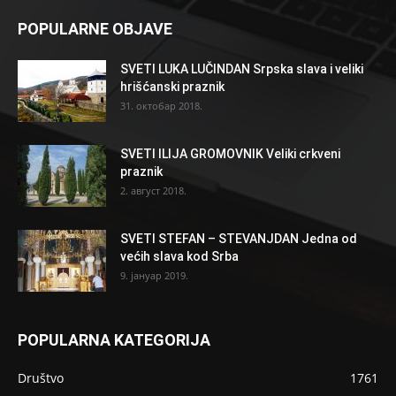
POPULARNE OBJAVE
SVETI LUKA LUČINDAN Srpska slava i veliki
hrišćanski praznik
31. октобар 2018.
SVETI ILIJA GROMOVNIK Veliki crkveni
praznik
2. август 2018.
SVETI STEFAN – STEVANJDAN Jedna od
većih slava kod Srba
9. јануар 2019.
POPULARNA KATEGORIJA
Društvo
1761