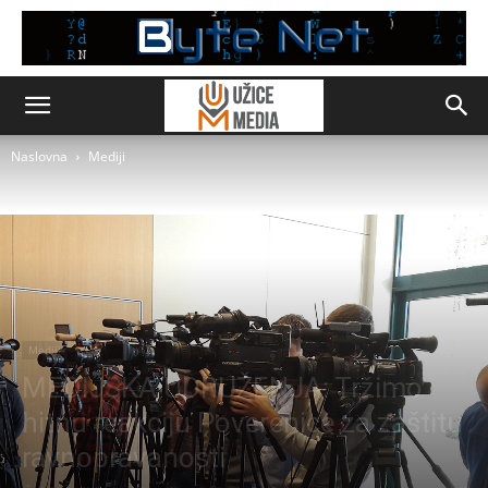
Naslovna
Mediji
Mediji
MEDIJSKA UDRUŽENJA: Tržimo
hitnu reakciju Poverenice za zaštitu
ravnopravanosti