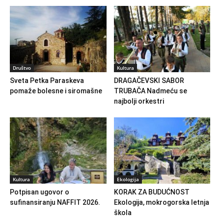
Društvo
Kultura
Sveta Petka Paraskeva
DRAGAČEVSKI SABOR
pomaže bolesne i siromašne
TRUBAČA Nadmeću se
najbolji orkestri
Kultura
Ekologija
Potpisan ugovor o
KORAK ZA BUDUĆNOST
sufinansiranju NAFFIT 2026.
Ekologija, mokrogorska letnja
škola