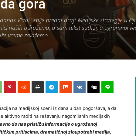
da gora
danas Vladi Srbije predat draft Medijske strategije u čijo
nici naših udruženja, a sam tekst sadrži, u ogromnoj već
duže vreme zalažemo.
acija na medijskoj sceni iz dana u dan pogoršava, a da
e aktivno raditi na rešavanju nagomilanih medijskih
vno do nas pristižu informacije o ugroženoj
tičkim pritiscima, dramatičnoj zloupotrebi medija,