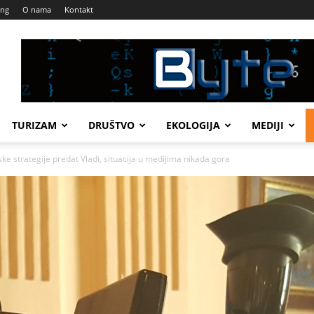
ing
O nama
Kontakt
TURIZAM
DRUŠTVO
EKOLOGIJA
MEDIJI
e strategije predat Vladi, situacija u medijima nikada gora