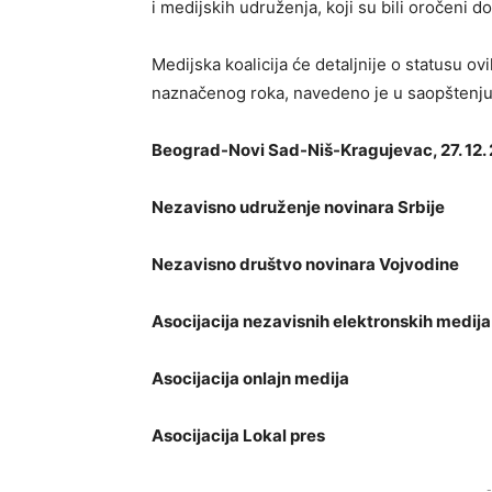
i medijskih udruženja, koji su bili oročeni d
Medijska koalicija će detaljnije o statusu ov
naznačenog roka, navedeno je u saopštenju 
Beograd-Novi Sad-Niš-Kragujevac, 27. 12. 
Nezavisno udruženje novinara Srbije
Nezavisno društvo novinara Vojvodine
Asocijacija nezavisnih elektronskih medija
Asocijacija onlajn medija
Asocijacija Lokal pres
-