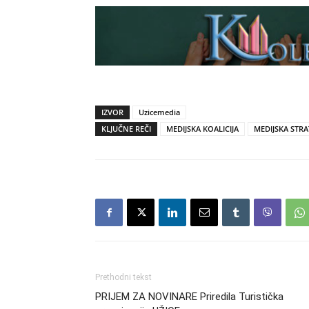
IZVOR
Uzicemedia
KLJUČNE REČI
MEDIJSKA KOALICIJA
MEDIJSKA STRA
Prethodni tekst
PRIJEM ZA NOVINARE Priredila Turistička