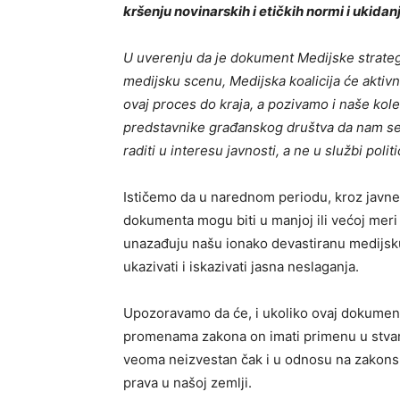
kršenju novinarskih i etičkih normi i ukidanj
U uverenju da je dokument Medijske strateg
medijsku scenu, Medijska koalicija će aktivn
ovaj proces do kraja, a pozivamo i naše kole
predstavnike građanskog društva da nam se p
raditi u interesu javnosti, a ne u službi polit
Ističemo da u narednom periodu, kroz javne 
dokumenta mogu biti u manjoj ili većoj meri 
unazađuju našu ionako devastiranu medijsku
ukazivati i iskazivati jasna neslaganja.
Upozoravamo da će, i ukoliko ovaj dokumen
promenama zakona on imati primenu u stvarno
veoma neizvestan čak i u odnosu na zakonsk
prava u našoj zemlji.