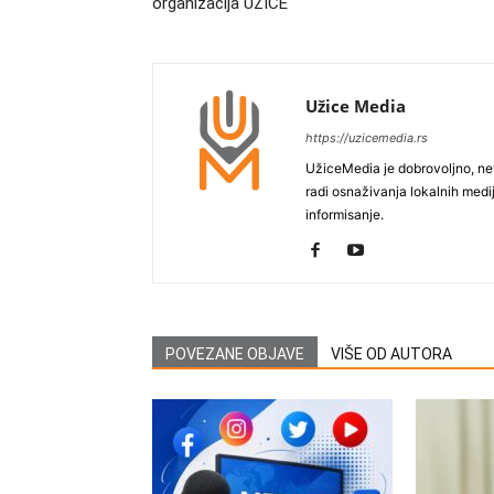
organizacija UŽICE
Užice Media
https://uzicemedia.rs
UžiceMedia je dobrovoljno, ne
radi osnaživanja lokalnih med
informisanje.
POVEZANE OBJAVE
VIŠE OD AUTORA