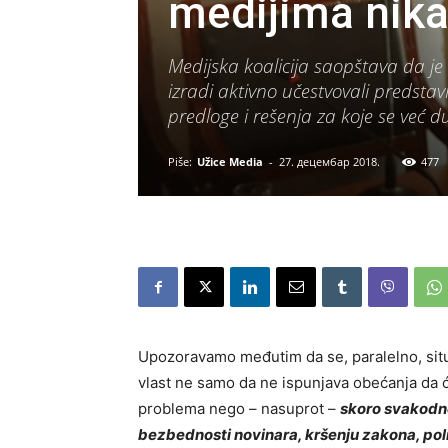
medijima nika
Medijska koalicija saopštava da je 
izradi aktivno učestvovali predstav
predloge i rešenja za koje se već 
Piše:
Užice Media
-
27. децембар 2018.
477
Upozoravamo međutim da se, paralelno, situ
vlast ne samo da ne ispunjava obećanja da ć
problema nego – nasuprot –
skoro svakodne
bezbednosti novinara, kršenju zakona, poli