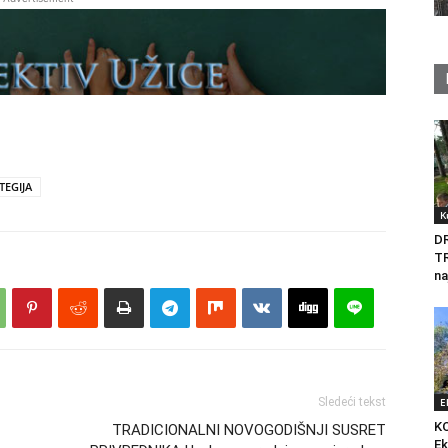
TEGIJA
K
D
T
na
Sledeći tekst
E
K
TRADICIONALNI NOVOGODIŠNJI SUSRET
Ek