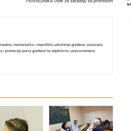
PRIVREDNIKA Uvek za saradnju sa privredom
le
vladino, nestranačko i neprofitno udruženje građana, osnovano
ija i promocije prava građana na objektivno i pravovremeno