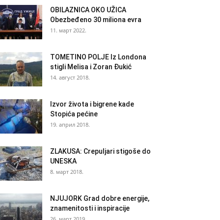
OBILAZNICA OKO UŽICA
Obezbeđeno 30 miliona evra
11. март 2022.
TOMETINO POLJE Iz Londona
stigli Melisa i Zoran Đukić
14. август 2018.
Izvor života i bigrene kade
Stopića pećine
19. април 2018.
ZLAKUSA: Crepuljari stigoše do
UNESKA
8. март 2018.
NJUJORK Grad dobre energije,
znamenitosti i inspiracije
26. март 2019.