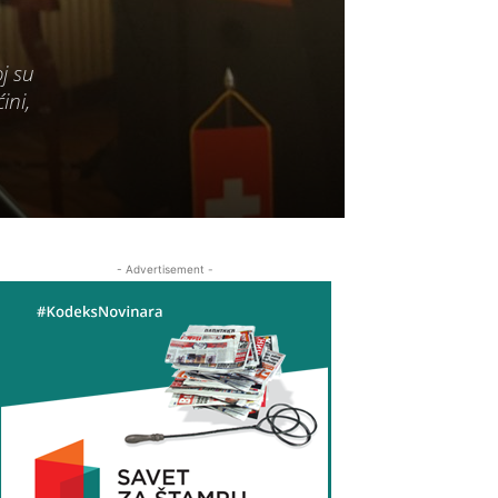
j su
ini,
- Advertisement -