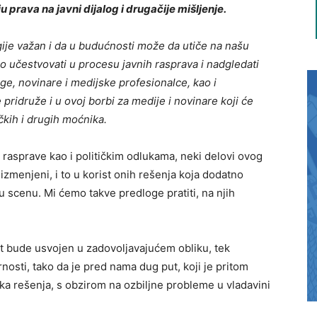
u prava na javni dijalog i drugačije mišljenje.
ije važan i da u budućnosti može da utiče na našu
o učestvovati u procesu javnih rasprava i nadgledati
ge, novinare i medijske profesionalce, kao i
ridruže i u ovoj borbi za medije i novinare koji će
ičkih i drugih moćnika.
rasprave kao i političkim odlukama, neki delovi ovog
izmenjeni, i to u korist onih rešenja koja dodatno
 scenu. Mi ćemo takve predloge pratiti, na njih
t bude usvojen u zadovoljavajućem obliku, tek
sti, tako da je pred nama dug put, koji je pritom
a rešenja, s obzirom na ozbiljne probleme u vladavini