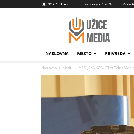
C
32.2
Петак, август 7, 2026
Market
Užice
UžiceMedia
NASLOVNA
MESTO
PRIVREDA
Naslovna
Mediji
MEDIJSKA KOALICIJA: Tekst Medijsk