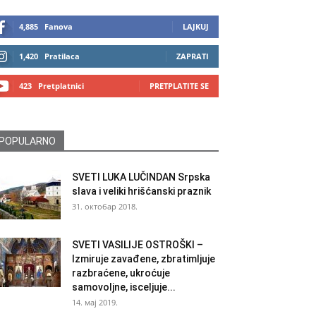
4,885
Fanova
LAJKUJ
1,420
Pratilaca
ZAPRATI
423
Pretplatnici
PRETPLATITE SE
POPULARNO
SVETI LUKA LUČINDAN Srpska
slava i veliki hrišćanski praznik
31. октобар 2018.
SVETI VASILIJE OSTROŠKI –
Izmiruje zavađene, zbratimljuje
razbraćene, ukroćuje
samovoljne, isceljuje...
14. мај 2019.