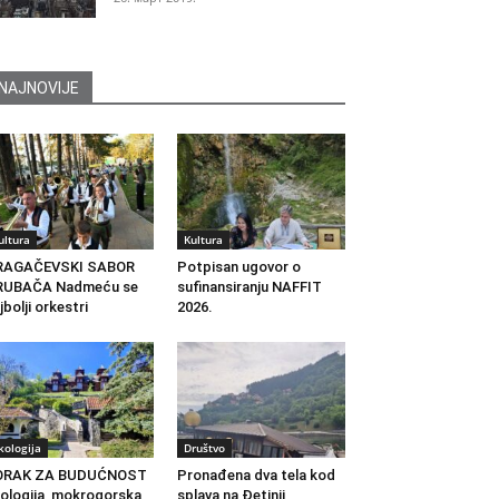
NAJNOVIJE
ultura
Kultura
RAGAČEVSKI SABOR
Potpisan ugovor o
RUBAČA Nadmeću se
sufinansiranju NAFFIT
jbolji orkestri
2026.
kologija
Društvo
ORAK ZA BUDUĆNOST
Pronađena dva tela kod
ologija, mokrogorska
splava na Đetinji