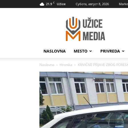
C
21.9
Субота, август 8, 2026
Marke
Užice
UžiceMedia
NASLOVNA
MESTO
PRIVREDA
Naslovna
Hronika
KRIVIČNE PRIJAVE ZBOG PORES