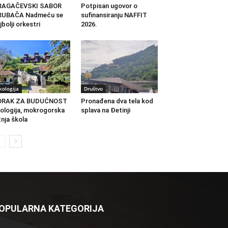
RAGAČEVSKI SABOR
Potpisan ugovor o
RUBAČA Nadmeću se
sufinansiranju NAFFIT
jbolji orkestri
2026.
kologija
Društvo
ORAK ZA BUDUĆNOST
Pronađena dva tela kod
ologija, mokrogorska
splava na Đetinji
tnja škola
OPULARNA KATEGORIJA