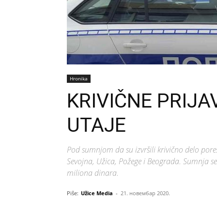
Hronika
KRIVIČNE PRIJ
UTAJE
Pod sumnjom da su izvršili krivično delo pores
Sevojna, Užica, Požege i Beograda. Sumnja se d
miliona dinara.
Piše:
Užice Media
-
21. новембар 2020.