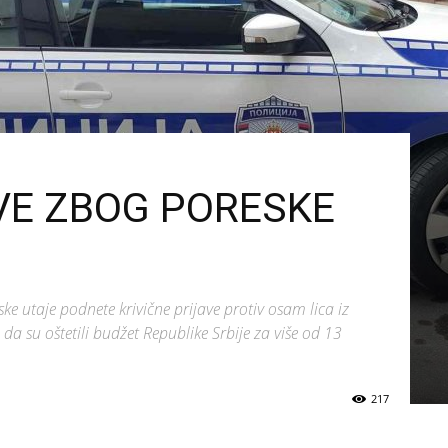
AVE ZBOG PORESKE
ke utaje podnete krivične prijave protiv osam lica iz
a su oštetili budžet Republike Srbije za više od 13
217