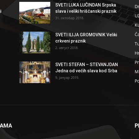
SVETI LUKA LUČINDAN Srpska
D
i
slava i veliki hrišćanski praznik
U
31. октобар 2018.
K
Ča
SVETI ILIJA GROMOVNIK Veliki
crkveni praznik
T
2. август 2018.
H
Pr
SVETI STEFAN – STEVANJDAN
Jedna od većih slava kod Srba
Me
9. јануар 2019.
Po
NAMA
P