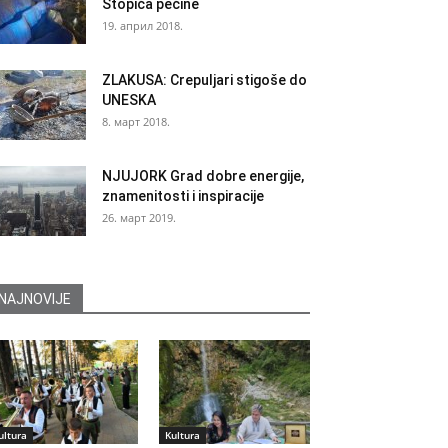
Stopića pećine
19. април 2018.
ZLAKUSA: Crepuljari stigoše do
UNESKA
8. март 2018.
NJUJORK Grad dobre energije,
znamenitosti i inspiracije
26. март 2019.
NAJNOVIJE
ultura
Kultura