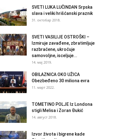
SVETI LUKA LUČINDAN Srpska
slava i veliki hrišćanski praznik
31. октобар 2018.
SVETI VASILIJE OSTROŠKI –
Izmiruje zavađene, zbratimljuje
razbraćene, ukroćuje
samovoljne, isceljuje...
14. мај 2019.
OBILAZNICA OKO UŽICA
Obezbeđeno 30 miliona evra
11. март 2022.
TOMETINO POLJE Iz Londona
stigli Melisa i Zoran Đukić
14. август 2018.
Izvor života i bigrene kade