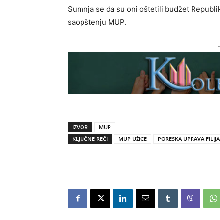
Sumnja se da su oni oštetili budžet Republi
saopštenju MUP.
-
IZVOR
MUP
KLJUČNE REČI
MUP UŽICE
PORESKA UPRAVA FILIJA