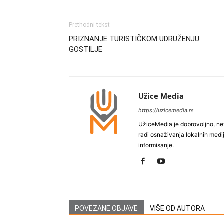
Prethodni tekst
PRIZNANJE TURISTIČKOM UDRUŽENJU
GOSTILJE
Užice Media
https://uzicemedia.rs
UžiceMedia je dobrovoljno, ne
radi osnaživanja lokalnih med
informisanje.
POVEZANE OBJAVE
VIŠE OD AUTORA