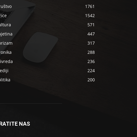
ruštvo
1761
žice
1542
ultura
571
jetina
447
urizam
317
ronika
288
ivreda
236
diji
224
litika
200
RATITE NAS