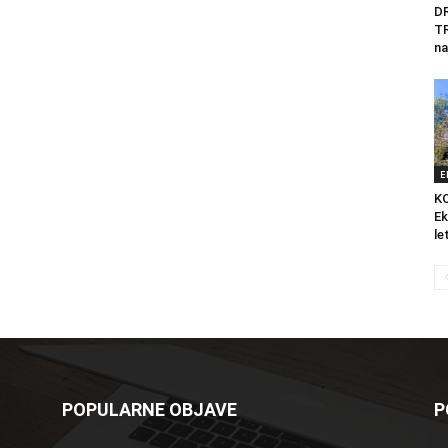
D
T
na
E
K
Ek
le
POPULARNE OBJAVE
P