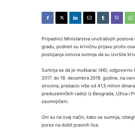
Pripadnici Ministarstva unutrašnjih poslova
gradu, podneli su krivičnu prijavu protiv o
postojanja osnova sumnje da su izvršile kriv
Sumnja se da je muškarac (46), odgovorno l
2017. do 18. decembra 2018. godine, na osno
sirovina, prebacio više od 41,5 milion dinar
preduzetničkih radnji iz Beograda, Užica i P
osumnjičeni.
Oni su na ovaj način, kako se sumnja, izbegli
porez na dobit pravnih lica.