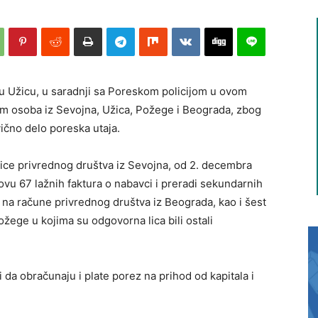
 u Užicu, u saradnji sa Poreskom policijom u ovom
sam osoba iz Sevojna, Užica, Požege i Beograda, zbog
ično delo poreska utaja.
ice privrednog društva iz Sevojna, od 2. decembra
vu 67 lažnih faktura o nabavci i preradi sekundarnih
a na račune privrednog društva iz Beograda, kao i šest
ožege u kojima su odgovorna lica bili ostali
 da obračunaju i plate porez na prihod od kapitala i