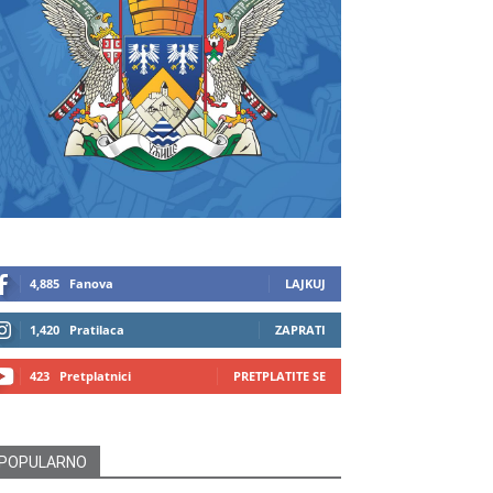
4,885
Fanova
LAJKUJ
1,420
Pratilaca
ZAPRATI
423
Pretplatnici
PRETPLATITE SE
POPULARNO