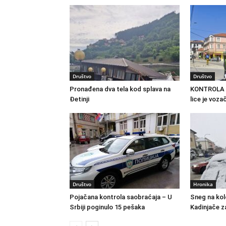
Društvo
Društvo
Pronađena dva tela kod splava na
KONTROLA S
Đetinji
lice je voz
Društvo
Hronika
Pojačana kontrola saobraćaja – U
Sneg na kol
Srbiji poginulo 15 pešaka
Kadinjače z