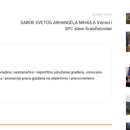
Sledeći tekst
SABOR SVETOG ARHANGELA MIHAILA Vernici i
SPC slave Aranđelovdan
vladino, nestranačko i neprofitno udruženje građana, osnovano
ija i promocije prava građana na objektivno i pravovremeno