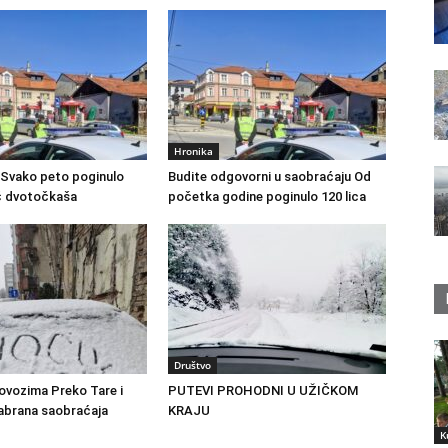
Hronika
vako peto poginulo
Budite odgovorni u saobraćaju Od
ač dvotočkaša
početka godine poginulo 120 lica
Društvo
ovozima Preko Tare i
PUTEVI PROHODNI U UŽIČKOM
abrana saobraćaja
KRAJU
K