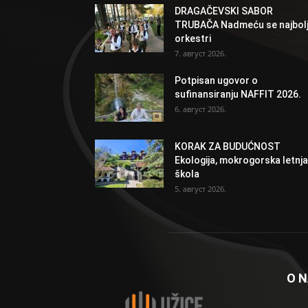
DRAGAČEVSKI SABOR
TRUBAČA Nadmeću se najbolj
orkestri
7. август 2026.
Potpisan ugovor o
sufinansiranju NAFFIT 2026.
6. август 2026.
KORAK ZA BUDUĆNOST
Ekologija, mokrogorska letnja
škola
5. август 2026.
O 