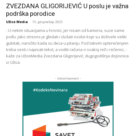
ZVEZDANA GLIGORIJEVIĆ U poslu je važna
podrška porodice
Užice Media
-
15. децембар 2023.
- U nekim situacijama u hronici, jer nisam od kamena, suze same
pođu. Jako stresno je gledati i slušati osobe koje su doživele veliki
gubitak, naročito kada su deca u pitanju. Pod takvim opterećenjem
treba sesti i napisati tekst, a voditi računa o svakoj reči i rečenici, -
kaže za UžiceMedia Zvezdana Gligorijević, dugogodišnja dopisnica
iz Užica.
- Advertisement -