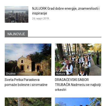
NJUJORK Grad dobre energije, znamenitosti i
inspiracije
26. март 2019.
NAJNOVIJE
Društvo
Kultura
Sveta Petka Paraskeva
DRAGAČEVSKI SABOR
pomaže bolesne i siromašne
TRUBAČA Nadmeću se najbolji
orkestri