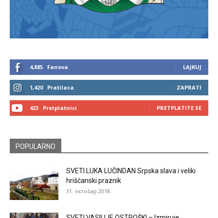
4,885
Fanova
LAJKUJ
1,420
Pratilaca
ZAPRATI
423
Pretplatnici
PRETPLATITE SE
POPULARNO
SVETI LUKA LUČINDAN Srpska slava i veliki
hrišćanski praznik
31. октобар 2018.
SVETI VASILIJE OSTROŠKI – Izmiruje