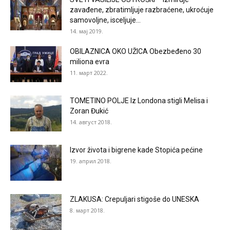
zavađene, zbratimljuje razbraćene, ukroćuje
samovoljne, isceljuje...
14. мај 2019.
OBILAZNICA OKO UŽICA Obezbeđeno 30
miliona evra
11. март 2022.
TOMETINO POLJE Iz Londona stigli Melisa i
Zoran Đukić
14. август 2018.
Izvor života i bigrene kade Stopića pećine
19. април 2018.
ZLAKUSA: Crepuljari stigoše do UNESKA
8. март 2018.