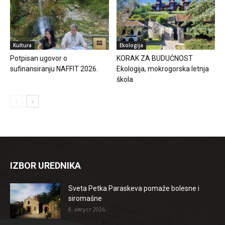
Kultura
Ekologija
Potpisan ugovor o
KORAK ZA BUDUĆNOST
sufinansiranju NAFFIT 2026.
Ekologija, mokrogorska letnja
škola
IZBOR UREDNIKA
Sveta Petka Paraskeva pomaže bolesne i
siromašne
8. август 2026.