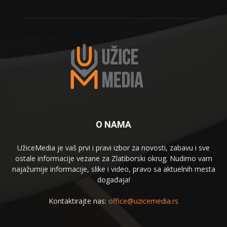
O NAMA
UžiceMedia je vaš prvi i pravi izbor za novosti, zabavu i sve
ostale informacije vezane za Zlatiborski okrug. Nudimo vam
najažurnije informacije, slike i video, pravo sa aktuelnih mesta
događaja!
Kontaktirajte nas:
office@uzicemedia.rs