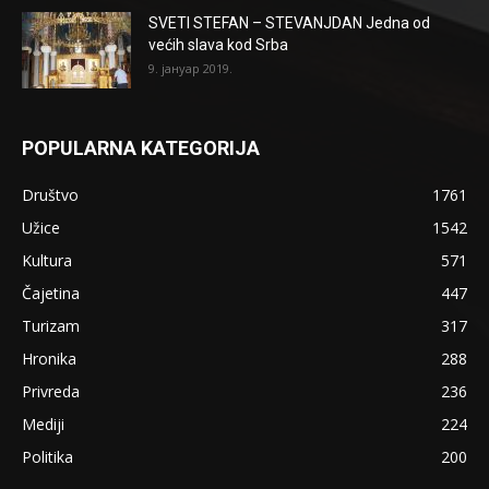
SVETI STEFAN – STEVANJDAN Jedna od
većih slava kod Srba
9. јануар 2019.
POPULARNA KATEGORIJA
Društvo
1761
Užice
1542
Kultura
571
Čajetina
447
Turizam
317
Hronika
288
Privreda
236
Mediji
224
Politika
200