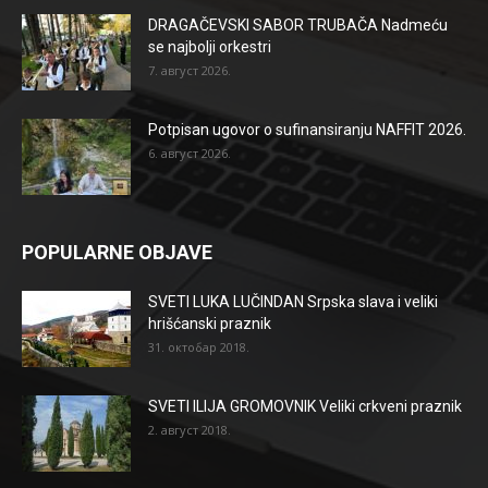
DRAGAČEVSKI SABOR TRUBAČA Nadmeću
se najbolji orkestri
7. август 2026.
Potpisan ugovor o sufinansiranju NAFFIT 2026.
6. август 2026.
POPULARNE OBJAVE
SVETI LUKA LUČINDAN Srpska slava i veliki
hrišćanski praznik
31. октобар 2018.
SVETI ILIJA GROMOVNIK Veliki crkveni praznik
2. август 2018.