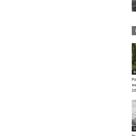
K
Po
su
20
D