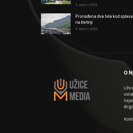
5. август 2026.
Pronađena dva tela kod splava
na Đetinji
4. август 2026.
O 
Užic
osta
naja
doga
Kont