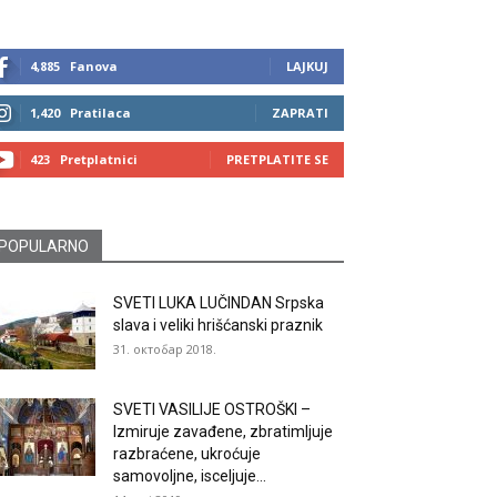
4,885
Fanova
LAJKUJ
1,420
Pratilaca
ZAPRATI
423
Pretplatnici
PRETPLATITE SE
POPULARNO
SVETI LUKA LUČINDAN Srpska
slava i veliki hrišćanski praznik
31. октобар 2018.
SVETI VASILIJE OSTROŠKI –
Izmiruje zavađene, zbratimljuje
razbraćene, ukroćuje
samovoljne, isceljuje...