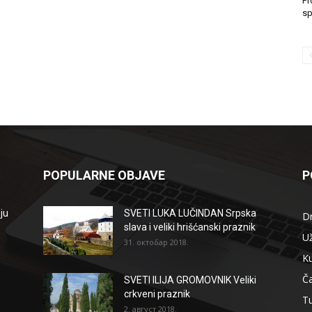
Pr
sp
POPULARNE OBJAVE
P
ju
SVETI LUKA LUČINDAN Srpska
D
slava i veliki hrišćanski praznik
Už
31. октобар 2018.
Ku
Ča
SVETI ILIJA GROMOVNIK Veliki
crkveni praznik
T
2. август 2018.