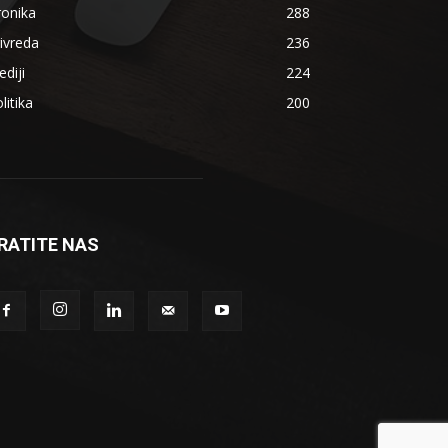
ronika
288
ivreda
236
diji
224
litika
200
RATITE NAS