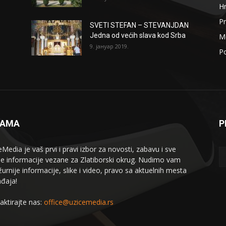
H
Pr
SVETI STEFAN – STEVANJDAN
Jedna od većih slava kod Srba
Me
9. јануар 2019.
Po
NAMA
P
eMedia je vaš prvi i pravi izbor za novosti, zabavu i sve
le informacije vezane za Zlatiborski okrug. Nudimo vam
žurnije informacije, slike i video, pravo sa aktuelnih mesta
đaja!
aktirajte nas:
office@uzicemedia.rs