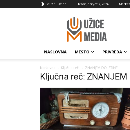
C
20.2
Петак, август 7, 2026
Market
Užice
UžiceMedia
NASLOVNA
MESTO
PRIVREDA
Naslovna
Ključne reči
ZNANJEM DO ISTINE
Ključna reč: ZNANJEM