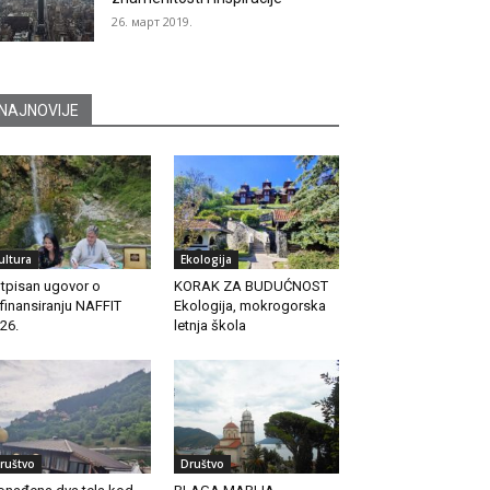
26. март 2019.
NAJNOVIJE
ultura
Ekologija
tpisan ugovor o
KORAK ZA BUDUĆNOST
finansiranju NAFFIT
Ekologija, mokrogorska
26.
letnja škola
ruštvo
Društvo