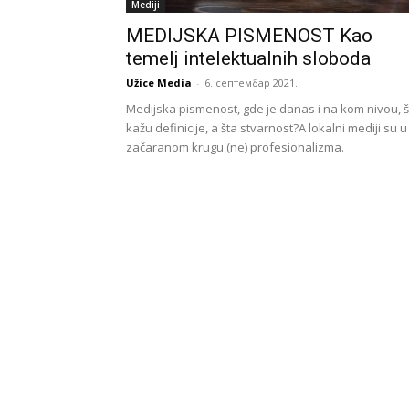
Mediji
MEDIJSKA PISMENOST Kao
temelj intelektualnih sloboda
Užice Media
-
6. септембар 2021.
Medijska pismenost, gde je danas i na kom nivou, š
kažu definicije, a šta stvarnost?A lokalni mediji su u
začaranom krugu (ne) profesionalizma.