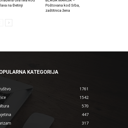
onađena dva tela kod
BLAGA MARIJA –
lava na Đetinji
Poštovana kod Srba,
zaštitnica žena
OPULARNA KATEGORIJA
ruštvo
1761
ice
1542
ltura
570
jetina
447
urizam
317