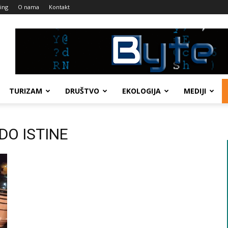
ing
O nama
Kontakt
TURIZAM
DRUŠTVO
EKOLOGIJA
MEDIJI
 DO ISTINE