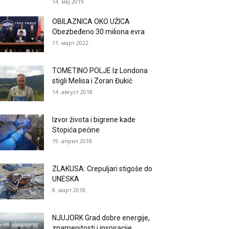
14. мај 2019.
OBILAZNICA OKO UŽICA
Obezbeđeno 30 miliona evra
11. март 2022.
TOMETINO POLJE Iz Londona
stigli Melisa i Zoran Đukić
14. август 2018.
Izvor života i bigrene kade
Stopića pećine
19. април 2018.
ZLAKUSA: Crepuljari stigoše do
UNESKA
8. март 2018.
NJUJORK Grad dobre energije,
znamenitosti i inspiracije