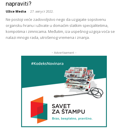
napraviti?
Užice Media
-
27. август 2022.
Ne postoji veće zadovoljstvo nego da uzgajate sopstvenu
organsku hranu i uživate u domaćim slatkim specijalitetima,
kompotima i zimnicama. Međutim, iza uspešnog uzgoja voća se
nalazi mnogo rada, utrošenog vremena i znanja.
- Advertisement -