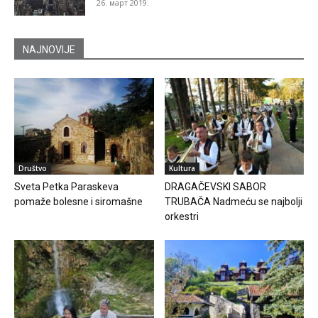
26. март 2019.
NAJNOVIJE
Društvo
Kultura
Sveta Petka Paraskeva
DRAGAČEVSKI SABOR
pomaže bolesne i siromašne
TRUBAČA Nadmeću se najbolji
orkestri