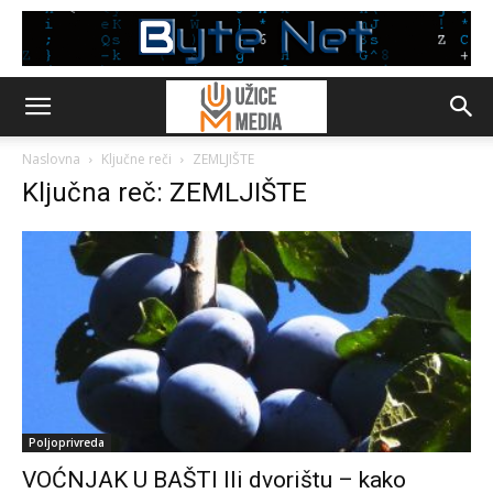
Naslovna
Ključne reči
ZEMLJIŠTE
Ključna reč: ZEMLJIŠTE
Poljoprivreda
VOĆNJAK U BAŠTI Ili dvorištu – kako