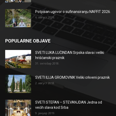
Potpisan ugovor o sufinansiranju NAFFIT 2026.
6. август 2026.
POPULARNE OBJAVE
SVETI LUKA LUČINDAN Srpska slava i veliki
hrišćanski praznik
31. октобар 2018.
SVETI ILIJA GROMOVNIK Veliki crkveni praznik
2. август 2018.
SVETI STEFAN – STEVANJDAN Jedna od
većih slava kod Srba
9. јануар 2019.