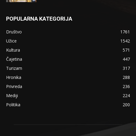
POPULARNA KATEGORIJA
Društvo
1761
Užice
1542
Kultura
571
Čajetina
447
Turizam
317
Hronika
288
Privreda
236
Mediji
224
Politika
200