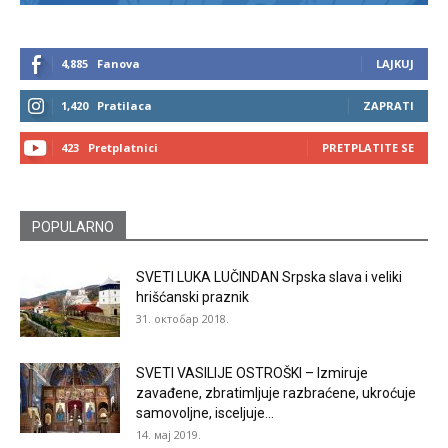
4,885
Fanova
LAJKUJ
1,420
Pratilaca
ZAPRATI
423
Pretplatnici
PRETPLATITE SE
POPULARNO
SVETI LUKA LUČINDAN Srpska slava i veliki
hrišćanski praznik
31. октобар 2018.
SVETI VASILIJE OSTROŠKI – Izmiruje
zavađene, zbratimljuje razbraćene, ukroćuje
samovoljne, isceljuje...
14. мај 2019.