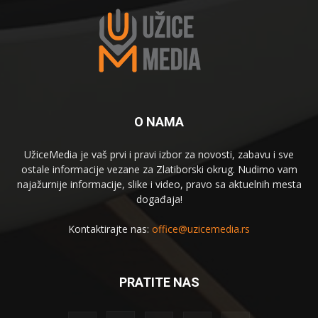
O NAMA
UžiceMedia je vaš prvi i pravi izbor za novosti, zabavu i sve
ostale informacije vezane za Zlatiborski okrug. Nudimo vam
najažurnije informacije, slike i video, pravo sa aktuelnih mesta
događaja!
Kontaktirajte nas:
office@uzicemedia.rs
PRATITE NAS