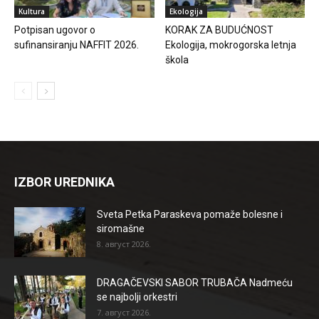
Kultura
Ekologija
Potpisan ugovor o
KORAK ZA BUDUĆNOST
sufinansiranju NAFFIT 2026.
Ekologija, mokrogorska letnja
škola
IZBOR UREDNIKA
Sveta Petka Paraskeva pomaže bolesne i
siromašne
8. август 2026.
DRAGAČEVSKI SABOR TRUBAČA Nadmeću
se najbolji orkestri
7. август 2026.