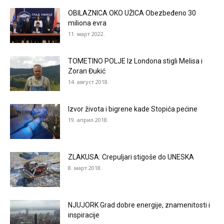
OBILAZNICA OKO UŽICA Obezbeđeno 30
miliona evra
11. март 2022.
TOMETINO POLJE Iz Londona stigli Melisa i
Zoran Đukić
14. август 2018.
Izvor života i bigrene kade Stopića pećine
19. април 2018.
ZLAKUSA: Crepuljari stigoše do UNESKA
8. март 2018.
NJUJORK Grad dobre energije, znamenitosti i
inspiracije