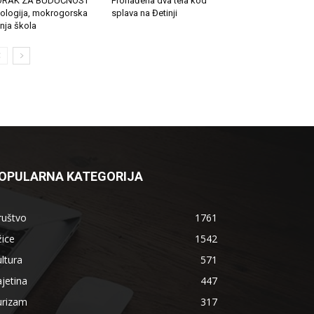
ORAK ZA BUDUĆNOST
Pronađena dva tela kod
ologija, mokrogorska
splava na Đetinji
tnja škola
OPULARNA KATEGORIJA
ruštvo
1761
ice
1542
ltura
571
jetina
447
urizam
317