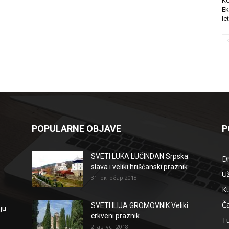
K
Ek
le
POPULARNE OBJAVE
P
SVETI LUKA LUČINDAN Srpska
D
slava i veliki hrišćanski praznik
Už
31. октобар 2018.
Ku
Ča
SVETI ILIJA GROMOVNIK Veliki
ju
crkveni praznik
T
2. август 2018.