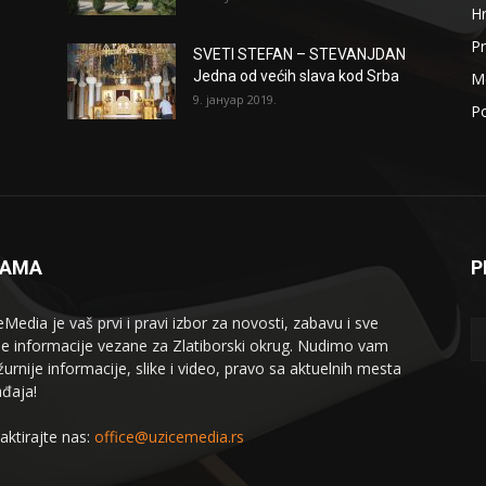
H
Pr
SVETI STEFAN – STEVANJDAN
Jedna od većih slava kod Srba
Me
9. јануар 2019.
Po
NAMA
P
eMedia je vaš prvi i pravi izbor za novosti, zabavu i sve
le informacije vezane za Zlatiborski okrug. Nudimo vam
žurnije informacije, slike i video, pravo sa aktuelnih mesta
đaja!
aktirajte nas:
office@uzicemedia.rs