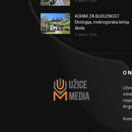
6. август 2026.
KORAK ZA BUDUĆNOST
Ekologija, mokrogorska letnja
škola
5. август 2026.
O 
Užic
osta
naja
doga
Kont