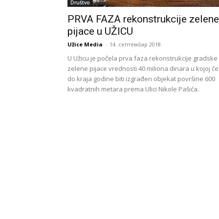
Društvo
PRVA FAZA rekonstrukcije zelene
pijace u UŽICU
Užice Media
-
14. септембар 2018.
U Užicu je počela prva faza rekonstrukcije gradske
zelene pijace vrednosti 40 miliona dinara u kojoj će
do kraja godine biti izgrađen objekat površine 600
kvadratnih metara prema Ulici Nikole Pašića.