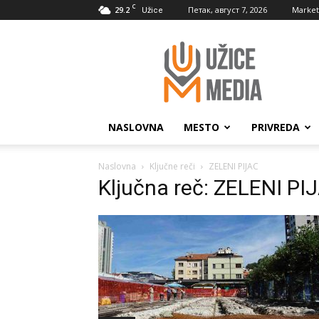
C
29.2
Петак, август 7, 2026
Market
Užice
UžiceMedia
NASLOVNA
MESTO
PRIVREDA
Naslovna
Ključne reči
ZELENI PIJAC
Ključna reč: ZELENI PI