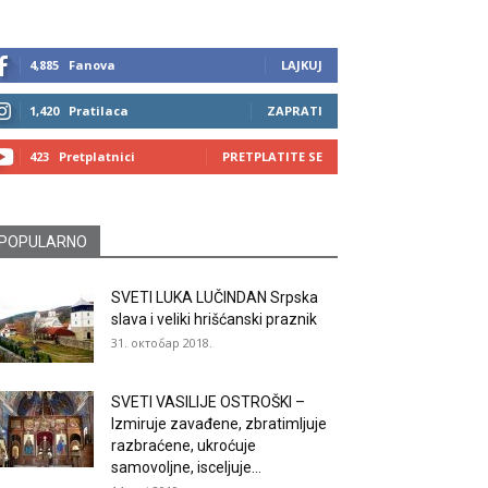
4,885
Fanova
LAJKUJ
1,420
Pratilaca
ZAPRATI
423
Pretplatnici
PRETPLATITE SE
POPULARNO
SVETI LUKA LUČINDAN Srpska
slava i veliki hrišćanski praznik
31. октобар 2018.
SVETI VASILIJE OSTROŠKI –
Izmiruje zavađene, zbratimljuje
razbraćene, ukroćuje
samovoljne, isceljuje...