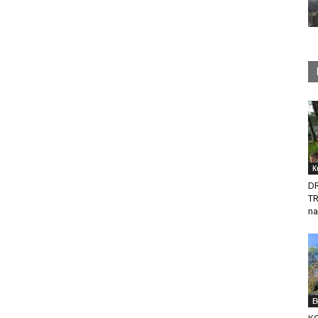
K
D
T
na
E