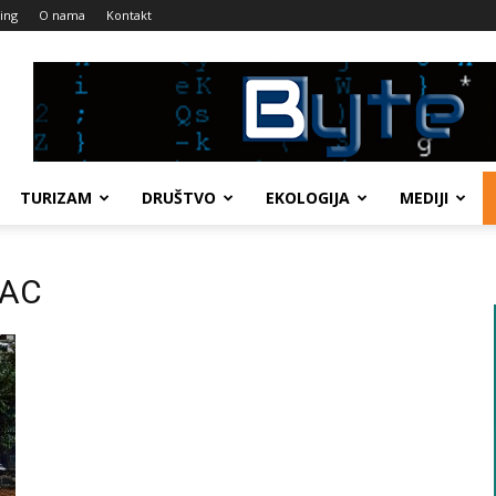
ing
O nama
Kontakt
TURIZAM
DRUŠTVO
EKOLOGIJA
MEDIJI
JAC