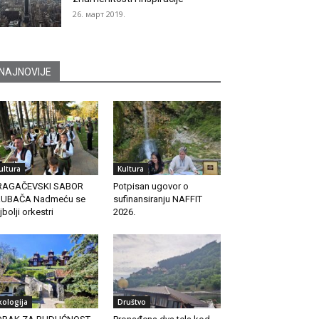
26. март 2019.
NAJNOVIJE
ultura
Kultura
RAGAČEVSKI SABOR
Potpisan ugovor o
RUBAČA Nadmeću se
sufinansiranju NAFFIT
jbolji orkestri
2026.
kologija
Društvo