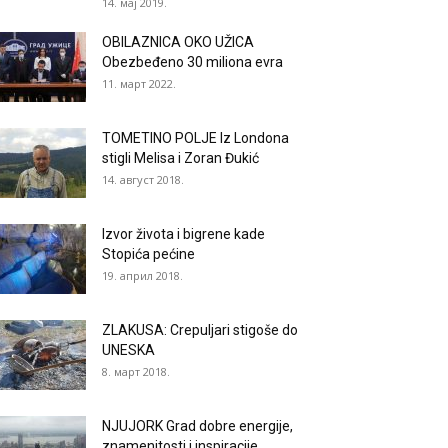
14. мај 2019.
OBILAZNICA OKO UŽICA
Obezbeđeno 30 miliona evra
11. март 2022.
TOMETINO POLJE Iz Londona
stigli Melisa i Zoran Đukić
14. август 2018.
Izvor života i bigrene kade
Stopića pećine
19. април 2018.
ZLAKUSA: Crepuljari stigoše do
UNESKA
8. март 2018.
NJUJORK Grad dobre energije,
znamenitosti i inspiracije