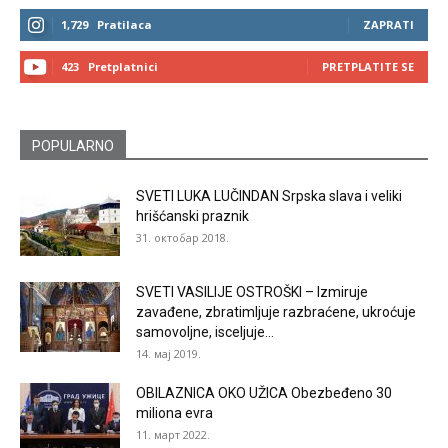
1,729
Pratilaca
ZAPRATI
423
Pretplatnici
PRETPLATITE SE
POPULARNO
SVETI LUKA LUČINDAN Srpska slava i veliki
hrišćanski praznik
31. октобар 2018.
SVETI VASILIJE OSTROŠKI – Izmiruje
zavađene, zbratimljuje razbraćene, ukroćuje
samovoljne, isceljuje...
14. мај 2019.
OBILAZNICA OKO UŽICA Obezbeđeno 30
miliona evra
11. март 2022.