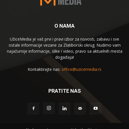
O NAMA
UžiceMedia je vaš prvi i pravi izbor za novosti, zabavu i sve
ostale informacije vezane za Zlatiborski okrug. Nudimo vam
najažurnije informacije, slike i video, pravo sa aktuelnih mesta
događaja!
Kontaktirajte nas:
office@uzicemedia.rs
PRATITE NAS