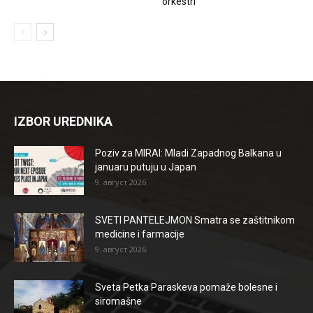
orkestri
IZBOR UREDNIKA
Poziv za MIRAI: Mladi Zapadnog Balkana u
januaru putuju u Japan
9. август 2026.
SVETI PANTELEJMON Smatra se zaštitnikom
medicine i farmacije
9. август 2026.
Sveta Petka Paraskeva pomaže bolesne i
siromašne