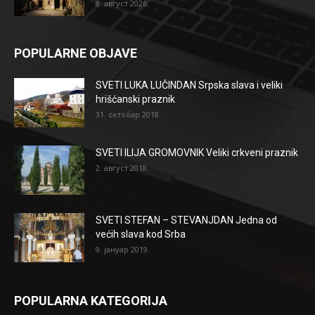
8. август 2026.
POPULARNE OBJAVE
SVETI LUKA LUČINDAN Srpska slava i veliki
hrišćanski praznik
31. октобар 2018.
SVETI ILIJA GROMOVNIK Veliki crkveni praznik
2. август 2018.
SVETI STEFAN – STEVANJDAN Jedna od
većih slava kod Srba
9. јануар 2019.
POPULARNA KATEGORIJA