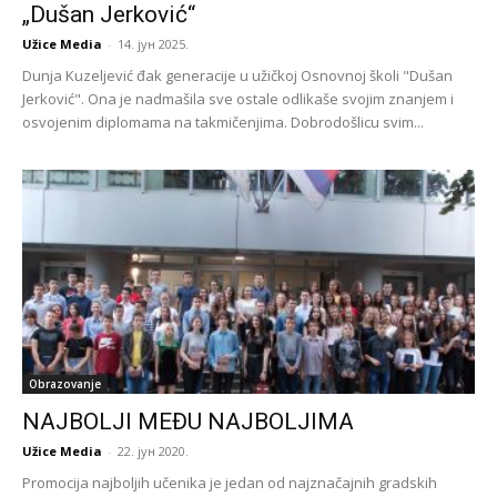
„Dušan Jerković“
Užice Media
-
14. јун 2025.
Dunja Kuzeljević đak generacije u užičkoj Osnovnoj školi "Dušan
Jerković". Ona je nadmašila sve ostale odlikaše svojim znanjem i
osvojenim diplomama na takmičenjima. Dobrodošlicu svim...
Obrazovanje
NAJBOLJI MEĐU NAJBOLJIMA
Užice Media
-
22. јун 2020.
Promocija najboljih učenika je jedan od najznačajnih gradskih