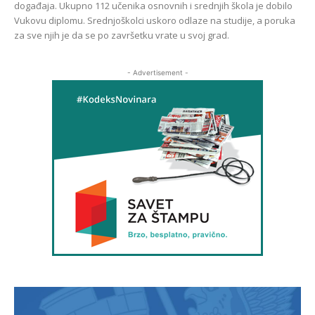
događaja. Ukupno 112 učenika osnovnih i srednjih škola je dobilo
Vukovu diplomu. Srednjoškolci uskoro odlaze na studije, a poruka
za sve njih je da se po završetku vrate u svoj grad.
- Advertisement -