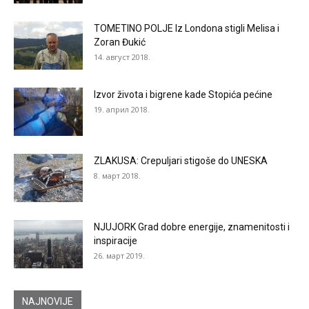
TOMETINO POLJE Iz Londona stigli Melisa i
Zoran Đukić
14. август 2018.
Izvor života i bigrene kade Stopića pećine
19. април 2018.
ZLAKUSA: Crepuljari stigoše do UNESKA
8. март 2018.
NJUJORK Grad dobre energije, znamenitosti i
inspiracije
26. март 2019.
NAJNOVIJE