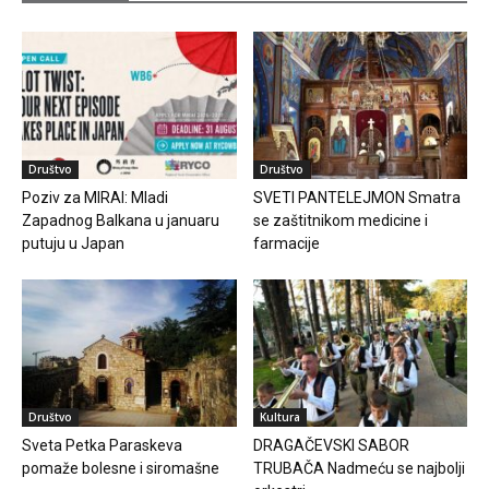
Društvo
Društvo
Poziv za MIRAI: Mladi
SVETI PANTELEJMON Smatra
Zapadnog Balkana u januaru
se zaštitnikom medicine i
putuju u Japan
farmacije
Društvo
Kultura
Sveta Petka Paraskeva
DRAGAČEVSKI SABOR
pomaže bolesne i siromašne
TRUBAČA Nadmeću se najbolji