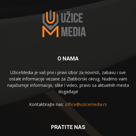
O NAMA
UžiceMedia je vaš prvi i pravi izbor za novosti, zabavu i sve
ostale informacije vezane za Zlatiborski okrug. Nudimo vam
najažurnije informacije, slike i video, pravo sa aktuelnih mesta
događaja!
Kontaktirajte nas:
office@uzicemedia.rs
PRATITE NAS