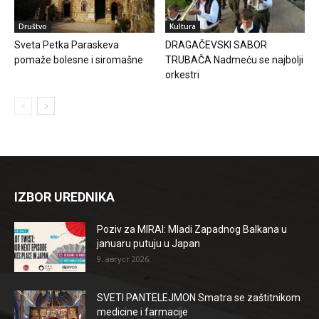
Društvo
Kultura
Sveta Petka Paraskeva
DRAGAČEVSKI SABOR
pomaže bolesne i siromašne
TRUBAČA Nadmeću se najbolji
orkestri
IZBOR UREDNIKA
Poziv za MIRAI: Mladi Zapadnog Balkana u
januaru putuju u Japan
9. август 2026.
SVETI PANTELEJMON Smatra se zaštitnikom
medicine i farmacije