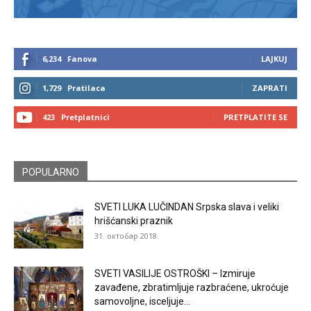
6,234
Fanova
LAJKUJ
1,729
Pratilaca
ZAPRATI
423
Pretplatnici
PRETPLATITE SE
POPULARNO
SVETI LUKA LUČINDAN Srpska slava i veliki
hrišćanski praznik
31. октобар 2018.
SVETI VASILIJE OSTROŠKI – Izmiruje
zavađene, zbratimljuje razbraćene, ukroćuje
samovoljne, isceljuje...