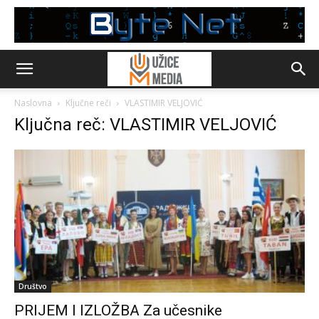
Naslovna
Ključne reči
VLASTIMIR VELJOVIĆ
Ključna reč: VLASTIMIR VELJOVIĆ
Društvo
PRIJEM I IZLOŽBA Za učesnike