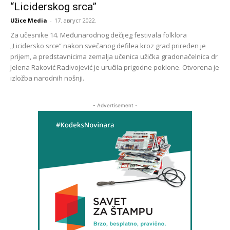
“Liciderskog srca”
Užice Media
-
17. август 2022.
Za učesnike 14. Međunarodnog dečijeg festivala folklora
„Licidersko srce“ nakon svečanog defilea kroz grad priređen je
prijem, a predstavnicima zemalja učenica užička gradonačelnica dr
Jelena Raković Radivojević je uručila prigodne poklone. Otvorena je
izložba narodnih nošnji.
- Advertisement -