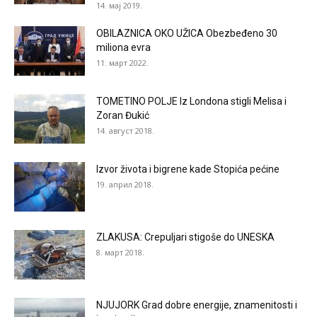
14. мај 2019.
OBILAZNICA OKO UŽICA Obezbeđeno 30
miliona evra
11. март 2022.
TOMETINO POLJE Iz Londona stigli Melisa i
Zoran Đukić
14. август 2018.
Izvor života i bigrene kade Stopića pećine
19. април 2018.
ZLAKUSA: Crepuljari stigoše do UNESKA
8. март 2018.
NJUJORK Grad dobre energije, znamenitosti i