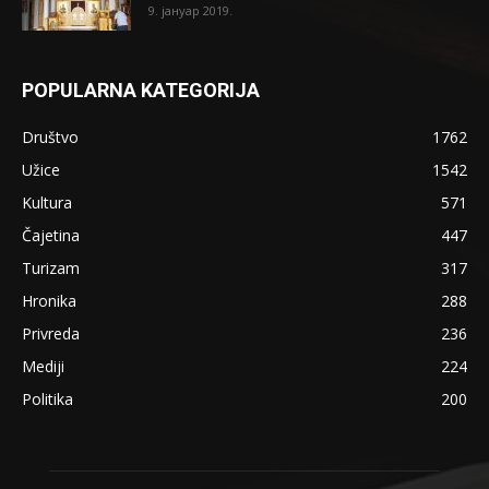
9. јануар 2019.
POPULARNA KATEGORIJA
Društvo
1762
Užice
1542
Kultura
571
Čajetina
447
Turizam
317
Hronika
288
Privreda
236
Mediji
224
Politika
200