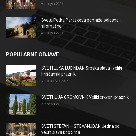
9. август 2026.
Sveta Petka Paraskeva pomaže bolesne i
siromašne
8. август 2026.
POPULARNE OBJAVE
SVETI LUKA LUČINDAN Srpska slava i veliki
hrišćanski praznik
31. октобар 2018.
SVETI ILIJA GROMOVNIK Veliki crkveni praznik
2. август 2018.
SVETI STEFAN – STEVANJDAN Jedna od
većih slava kod Srba