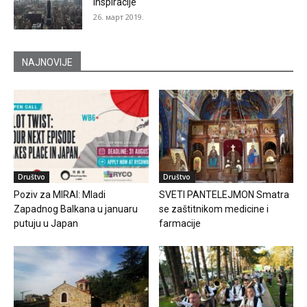
inspiracije
26. март 2019.
NAJNOVIJE
Društvo
Društvo
Poziv za MIRAI: Mladi
SVETI PANTELEJMON Smatra
Zapadnog Balkana u januaru
se zaštitnikom medicine i
putuju u Japan
farmacije