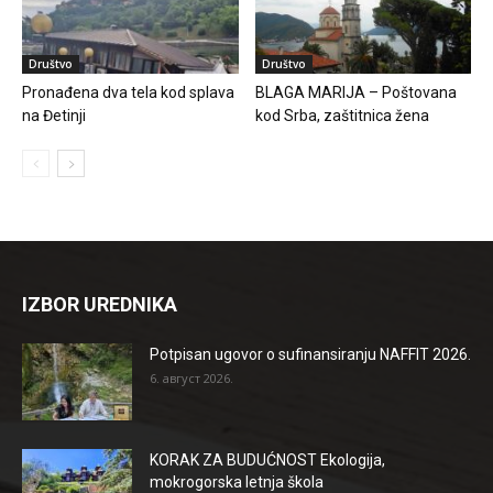
Društvo
Društvo
Pronađena dva tela kod splava
BLAGA MARIJA – Poštovana
na Đetinji
kod Srba, zaštitnica žena
IZBOR UREDNIKA
Potpisan ugovor o sufinansiranju NAFFIT 2026.
6. август 2026.
KORAK ZA BUDUĆNOST Ekologija,
mokrogorska letnja škola