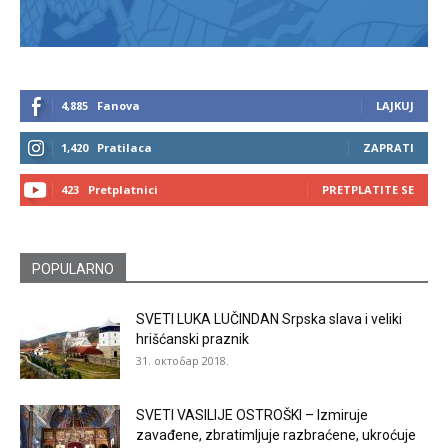
4,885
Fanova
LAJKUJ
1,420
Pratilaca
ZAPRATI
423
Pretplatnici
PRETPLATITE SE
POPULARNO
SVETI LUKA LUČINDAN Srpska slava i veliki
hrišćanski praznik
31. октобар 2018.
SVETI VASILIJE OSTROŠKI – Izmiruje
zavađene, zbratimljuje razbraćene, ukroćuje