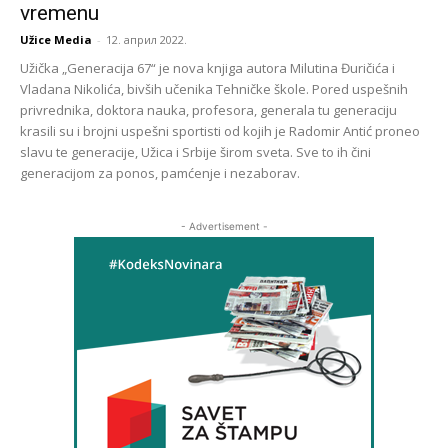
vremenu
Užice Media
-
12. април 2022.
Užička „Generacija 67“ je nova knjiga autora Milutina Đuričića i
Vladana Nikolića, bivših učenika Tehničke škole. Pored uspešnih
privrednika, doktora nauka, profesora, generala tu generaciju
krasili su i brojni uspešni sportisti od kojih je Radomir Antić proneo
slavu te generacije, Užica i Srbije širom sveta. Sve to ih čini
generacijom za ponos, pamćenje i nezaborav.
- Advertisement -