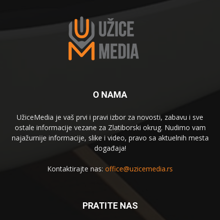
O NAMA
UžiceMedia je vaš prvi i pravi izbor za novosti, zabavu i sve
ostale informacije vezane za Zlatiborski okrug. Nudimo vam
najažurnije informacije, slike i video, pravo sa aktuelnih mesta
događaja!
Kontaktirajte nas:
office@uzicemedia.rs
PRATITE NAS