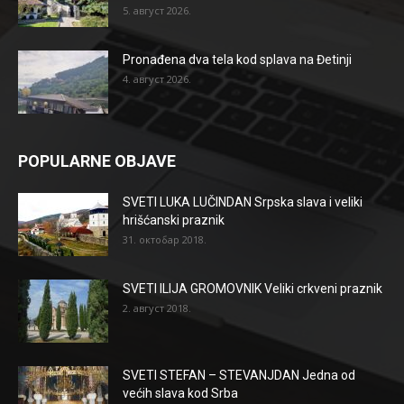
5. август 2026.
Pronađena dva tela kod splava na Đetinji
4. август 2026.
POPULARNE OBJAVE
SVETI LUKA LUČINDAN Srpska slava i veliki
hrišćanski praznik
31. октобар 2018.
SVETI ILIJA GROMOVNIK Veliki crkveni praznik
2. август 2018.
SVETI STEFAN – STEVANJDAN Jedna od
većih slava kod Srba