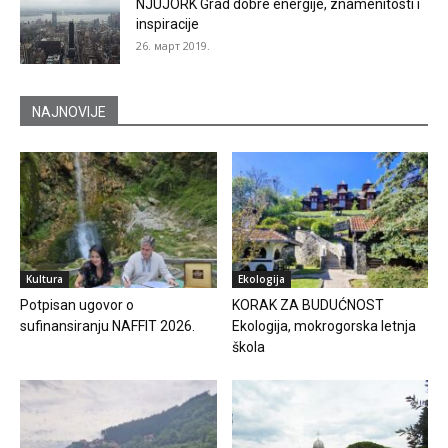
NJUJORK Grad dobre energije, znamenitosti i
inspiracije
26. март 2019.
NAJNOVIJE
Kultura
Ekologija
Potpisan ugovor o
KORAK ZA BUDUĆNOST
sufinansiranju NAFFIT 2026.
Ekologija, mokrogorska letnja
škola