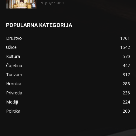
9. јануар 2019.
POPULARNA KATEGORIJA
Društvo
1761
Užice
1542
Kultura
570
Čajetina
447
Turizam
317
Hronika
288
Privreda
236
Mediji
224
Politika
200