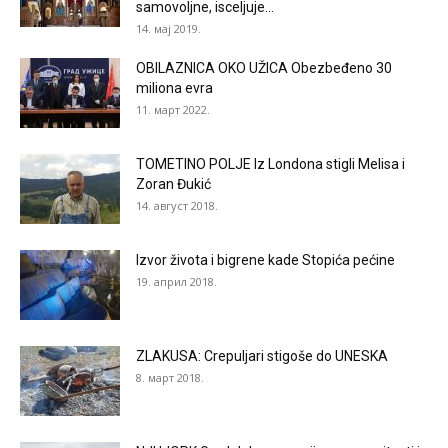
samovoljne, isceljuje...
14. мај 2019.
OBILAZNICA OKO UŽICA Obezbeđeno 30
miliona evra
11. март 2022.
TOMETINO POLJE Iz Londona stigli Melisa i
Zoran Đukić
14. август 2018.
Izvor života i bigrene kade Stopića pećine
19. април 2018.
ZLAKUSA: Crepuljari stigoše do UNESKA
8. март 2018.