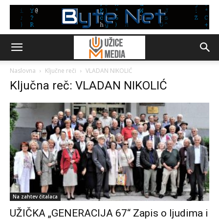
Naslovna
Ključne reči
VLADAN NIKOLIĆ
Ključna reč: VLADAN NIKOLIĆ
Na zahtev čitalaca
UŽIČKA „GENERACIJA 67“ Zapis o ljudima i