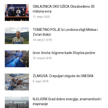
OBILAZNICA OKO UŽICA Obezbeđeno 30
miliona evra
11. март 2022.
TOMETINO POLJE Iz Londona stigli Melisa i
Zoran Đukić
14. август 2018.
Izvor života i bigrene kade Stopića pećine
19. април 2018.
ZLAKUSA: Crepuljari stigoše do UNESKA
8. март 2018.
NJUJORK Grad dobre energije, znamenitosti i
inspiracije