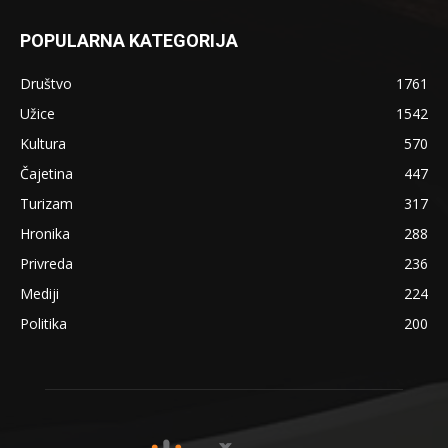
POPULARNA KATEGORIJA
Društvo
1761
Užice
1542
Kultura
570
Čajetina
447
Turizam
317
Hronika
288
Privreda
236
Mediji
224
Politika
200