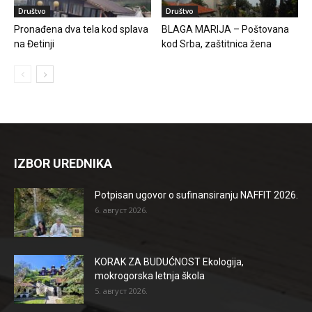
Društvo
Društvo
Pronađena dva tela kod splava
BLAGA MARIJA – Poštovana
na Đetinji
kod Srba, zaštitnica žena
IZBOR UREDNIKA
Potpisan ugovor o sufinansiranju NAFFIT 2026.
6. август 2026.
KORAK ZA BUDUĆNOST Ekologija,
mokrogorska letnja škola
5. август 2026.