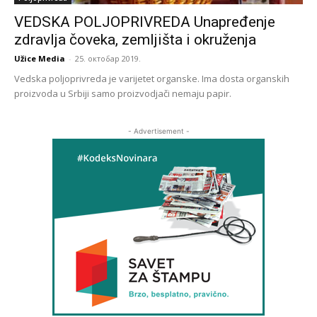
VEDSKA POLJOPRIVREDA Unapređenje
zdravlja čoveka, zemljišta i okruženja
Užice Media
-
25. октобар 2019.
Vedska poljoprivreda je varijetet organske. Ima dosta organskih
proizvoda u Srbiji samo proizvodjači nemaju papir.
- Advertisement -