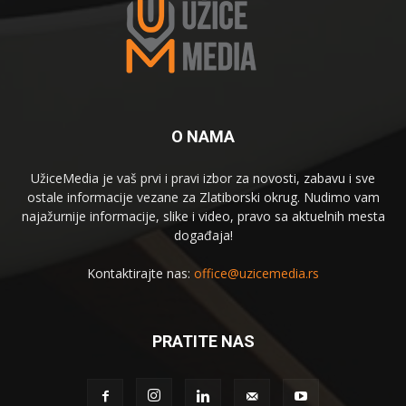
O NAMA
UžiceMedia je vaš prvi i pravi izbor za novosti, zabavu i sve
ostale informacije vezane za Zlatiborski okrug. Nudimo vam
najažurnije informacije, slike i video, pravo sa aktuelnih mesta
događaja!
Kontaktirajte nas:
office@uzicemedia.rs
PRATITE NAS