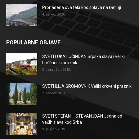
Pronađena dva tela kod splava na Đetinji
4. август 2026.
POPULARNE OBJAVE
SVETI LUKA LUČINDAN Srpska slava i veliki
hrišćanski praznik
31. октобар 2018.
SVETI ILIJA GROMOVNIK Veliki crkveni praznik
2. август 2018.
SVETI STEFAN – STEVANJDAN Jedna od
većih slava kod Srba
9. јануар 2019.