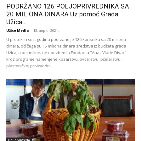
PODRŽANO 126 POLJOPRIVREDNIKA SA
20 MILIONA DINARA Uz pomoć Grada
Užica...
Užice Media
-
13. април 2021.
U proteklih šest godina podržano je 126 korisnika sa 20 miliona
dinara, od čega su 15 miliona dinara sredstva iz budžeta grada
Užica, a pet miliona je obezbedila Fondacija "Ana i Vlade Divac"
kroz programe namenjene kozarstvu, ovčarstvu, pčelarstvu i
plasteničkoj proizvodnji.
Poljoprivreda