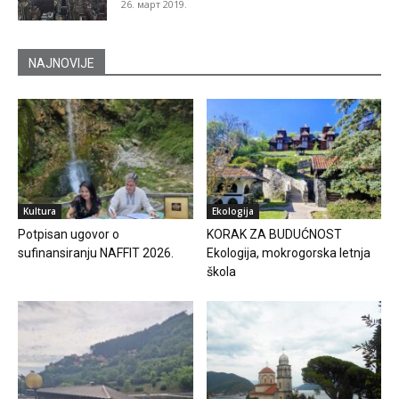
26. март 2019.
NAJNOVIJE
Kultura
Ekologija
Potpisan ugovor o
KORAK ZA BUDUĆNOST
sufinansiranju NAFFIT 2026.
Ekologija, mokrogorska letnja
škola