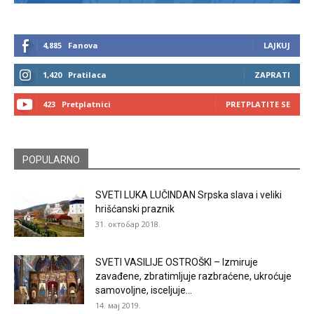
4,885
Fanova
LAJKUJ
1,420
Pratilaca
ZAPRATI
423
Pretplatnici
PRETPLATITE SE
POPULARNO
SVETI LUKA LUČINDAN Srpska slava i veliki
hrišćanski praznik
31. октобар 2018.
SVETI VASILIJE OSTROŠKI – Izmiruje
zavađene, zbratimljuje razbraćene, ukroćuje
samovoljne, isceljuje...
14. мај 2019.