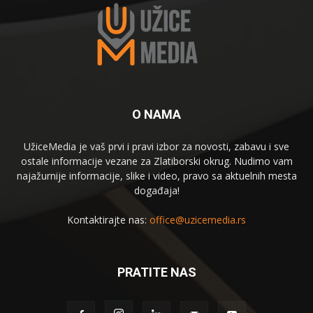
O NAMA
UžiceMedia je vaš prvi i pravi izbor za novosti, zabavu i sve
ostale informacije vezane za Zlatiborski okrug. Nudimo vam
najažurnije informacije, slike i video, pravo sa aktuelnih mesta
događaja!
Kontaktirajte nas:
office@uzicemedia.rs
PRATITE NAS