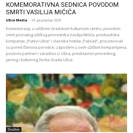
KOMEMORATIVNA SEDNICA POVODOM
SMRTI VASILIJA MIĆIĆA
Užice Media
-
24. децембар 2020.
Komemoraciji, u užičkom Gradskom kulturnom centru, povodom
smrti poznatog užičkog privrednika Vasilija Mićića, predsednika
kompanije „Putevi Užice“ i vlasnika hotela „Palisad“, prisustvovali
su pored članova porodice, zaposleni u ovim užičkim kompanijama,
poslovni partneri i saradnici iz Užica, predstavnici privrednog,
javnog i kulturnog života Grada Užica.
Društvo