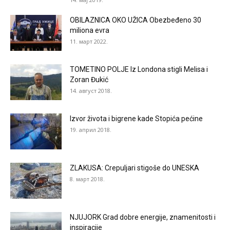
OBILAZNICA OKO UŽICA Obezbeđeno 30
miliona evra
11. март 2022.
TOMETINO POLJE Iz Londona stigli Melisa i
Zoran Đukić
14. август 2018.
Izvor života i bigrene kade Stopića pećine
19. април 2018.
ZLAKUSA: Crepuljari stigoše do UNESKA
8. март 2018.
NJUJORK Grad dobre energije, znamenitosti i
inspiracije