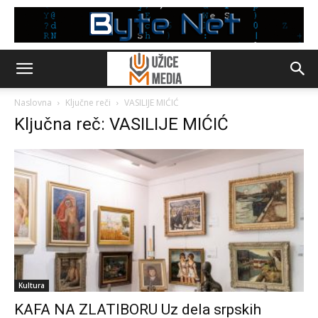
Naslovna
Ključne reči
VASILIJE MIĆIĆ
Ključna reč: VASILIJE MIĆIĆ
Kultura
KAFA NA ZLATIBORU Uz dela srpskih