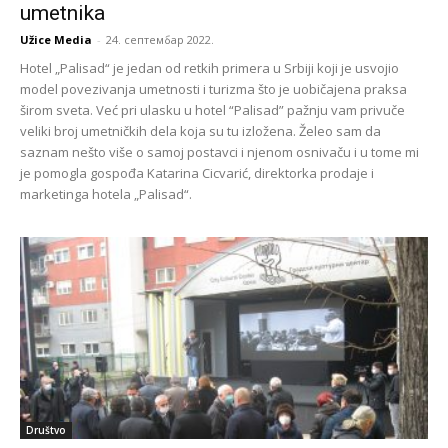
umetnika
Užice Media
-
24. септембар 2022.
Hotel „Palisad“ je jedan od retkih primera u Srbiji koji je usvojio
model povezivanja umetnosti i turizma što je uobičajena praksa
širom sveta. Već pri ulasku u hotel “Palisad” pažnju vam privuče
veliki broj umetničkih dela koja su tu izložena. Želeo sam da
saznam nešto više o samoj postavci i njenom osnivaču i u tome mi
je pomogla gospođa Katarina Cicvarić, direktorka prodaje i
marketinga hotela „Palisad“.
Društvo