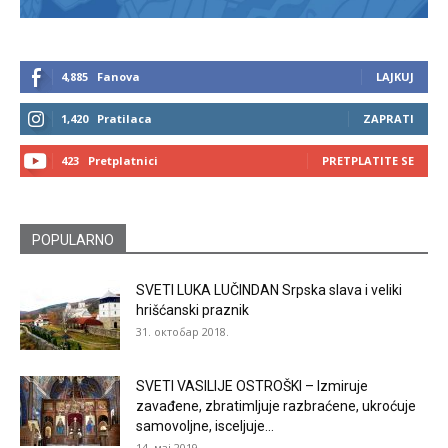
4,885
Fanova
LAJKUJ
1,420
Pratilaca
ZAPRATI
423
Pretplatnici
PRETPLATITE SE
POPULARNO
SVETI LUKA LUČINDAN Srpska slava i veliki
hrišćanski praznik
31. октобар 2018.
SVETI VASILIJE OSTROŠKI – Izmiruje
zavađene, zbratimljuje razbraćene, ukroćuje
samovoljne, isceljuje...
14. мај 2019.