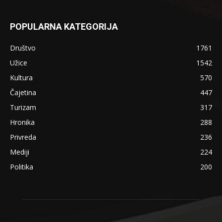
POPULARNA KATEGORIJA
Društvo
1761
Užice
1542
Kultura
570
Čajetina
447
Turizam
317
Hronika
288
Privreda
236
Mediji
224
Politika
200