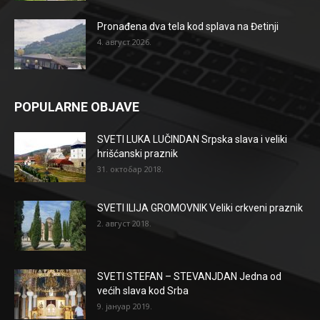
Pronađena dva tela kod splava na Đetinji
4. август 2026.
POPULARNE OBJAVE
SVETI LUKA LUČINDAN Srpska slava i veliki
hrišćanski praznik
31. октобар 2018.
SVETI ILIJA GROMOVNIK Veliki crkveni praznik
2. август 2018.
SVETI STEFAN – STEVANJDAN Jedna od
većih slava kod Srba
9. јануар 2019.