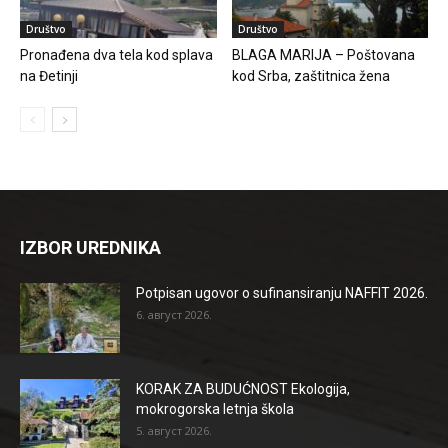
Društvo
Društvo
Pronađena dva tela kod splava
BLAGA MARIJA – Poštovana
na Đetinji
kod Srba, zaštitnica žena
IZBOR UREDNIKA
Potpisan ugovor o sufinansiranju NAFFIT 2026.
6. август 2026.
KORAK ZA BUDUĆNOST Ekologija,
mokrogorska letnja škola
5. август 2026.