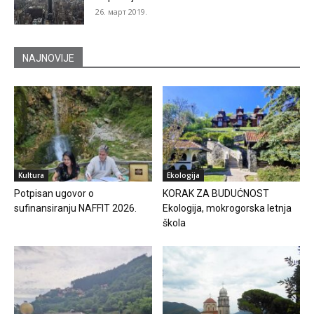
26. март 2019.
NAJNOVIJE
Kultura
Ekologija
Potpisan ugovor o
KORAK ZA BUDUĆNOST
sufinansiranju NAFFIT 2026.
Ekologija, mokrogorska letnja
škola