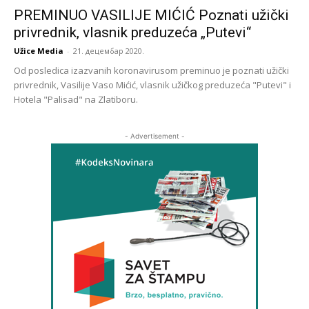
PREMINUO VASILIJE MIĆIĆ Poznati užički
privrednik, vlasnik preduzeća „Putevi“
Užice Media
-
21. децембар 2020.
Od posledica izazvanih koronavirusom preminuo je poznati užički
privrednik, Vasilije Vaso Mićić, vlasnik užičkog preduzeća "Putevi" i
Hotela "Palisad" na Zlatiboru.
- Advertisement -