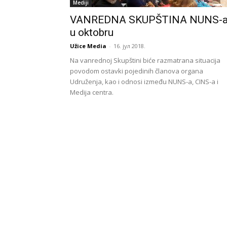
Mediji
VANREDNA SKUPŠTINA NUNS-
u oktobru
Užice Media
-
16. јул 2018.
Na vanrednoj Skupštini biće razmatrana situacija
povodom ostavki pojedinih članova organa
Udruženja, kao i odnosi između NUNS-a, CINS-a i
Medija centra.