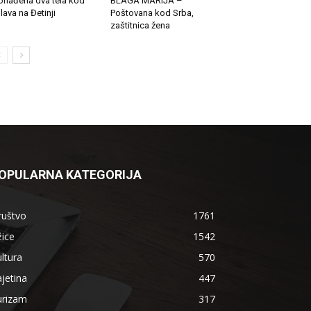
onađena dva tela kod
BLAGA MARIJA –
lava na Đetinji
Poštovana kod Srba,
zaštitnica žena
OPULARNA KATEGORIJA
ruštvo
1761
ice
1542
ltura
570
jetina
447
urizam
317