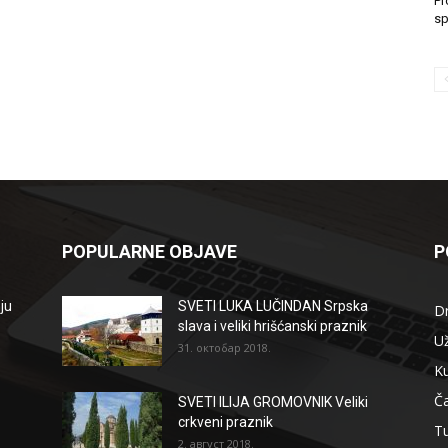
Pr
sp
POPULARNE OBJAVE
P
ju
SVETI LUKA LUČINDAN Srpska
D
slava i veliki hrišćanski praznik
Už
31. октобар 2018.
Ku
Ča
SVETI ILIJA GROMOVNIK Veliki
crkveni praznik
T
2. август 2018.