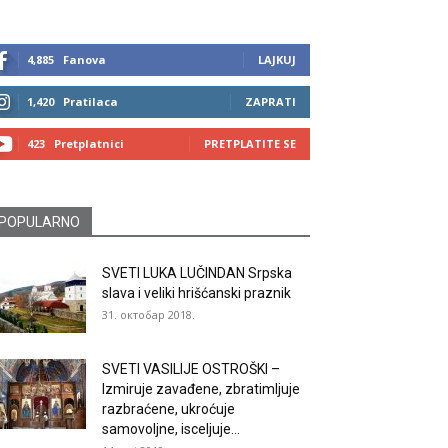
4,885
Fanova
LAJKUJ
1,420
Pratilaca
ZAPRATI
423
Pretplatnici
PRETPLATITE SE
POPULARNO
SVETI LUKA LUČINDAN Srpska
slava i veliki hrišćanski praznik
31. октобар 2018.
SVETI VASILIJE OSTROŠKI –
Izmiruje zavađene, zbratimljuje
razbraćene, ukroćuje
samovoljne, isceljuje...