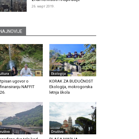
26. март 2019.
NAJNOVIJE
ultura
Ekologija
tpisan ugovor o
KORAK ZA BUDUĆNOST
finansiranju NAFFIT
Ekologija, mokrogorska
26.
letnja škola
ruštvo
Društvo