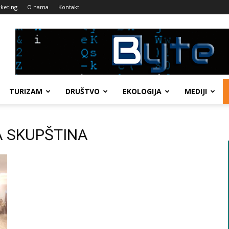
keting
O nama
Kontakt
TURIZAM
DRUŠTVO
EKOLOGIJA
MEDIJI
NA SKUPŠTINA