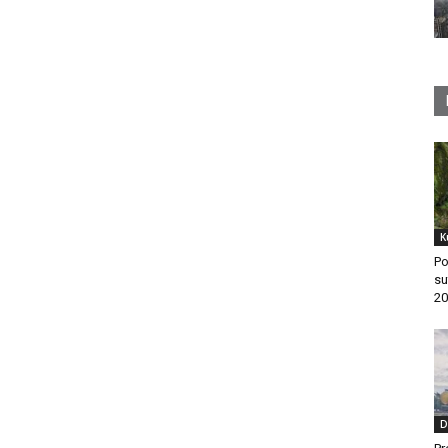
K
Po
su
20
D