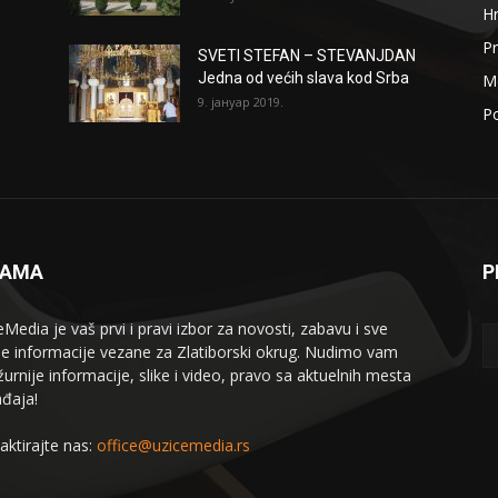
H
Pr
SVETI STEFAN – STEVANJDAN
Jedna od većih slava kod Srba
Me
9. јануар 2019.
Po
NAMA
P
eMedia je vaš prvi i pravi izbor za novosti, zabavu i sve
le informacije vezane za Zlatiborski okrug. Nudimo vam
žurnije informacije, slike i video, pravo sa aktuelnih mesta
đaja!
aktirajte nas:
office@uzicemedia.rs