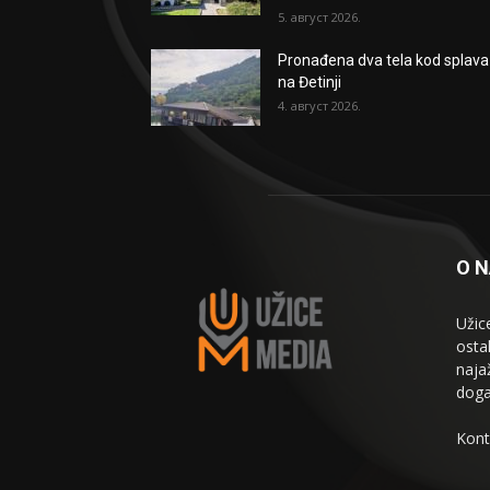
5. август 2026.
Pronađena dva tela kod splava
na Đetinji
4. август 2026.
O 
Užic
osta
naja
doga
Kont