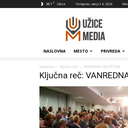
C
25.1
Четвртак, август 6, 2026
Mar
Užice
UžiceMedia
NASLOVNA
MESTO
PRIVREDA
Naslovna
Ključne reči
VANREDNA SKUPŠTINA
Ključna reč: VANRED