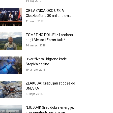
14. мај 2019.
OBILAZNICA OKO UŽICA
Obezbeđeno 30 miliona evra
11. март 2022.
TOMETINO POLJE Iz Londona
stigli Melisa i Zoran Đukić
14. август 2018.
Izvor života i bigrene kade
Stopića pećine
19. април 2018.
ZLAKUSA: Crepuljari stigoše do
UNESKA
8. март 2018.
NJUJORK Grad dobre energije,
znamenitosti i inspiracije