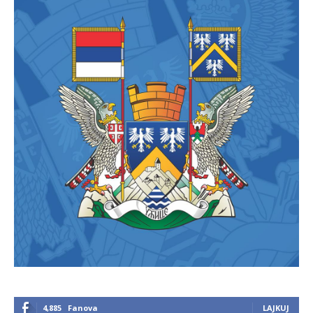
4,885
Fanova
LAJKUJ