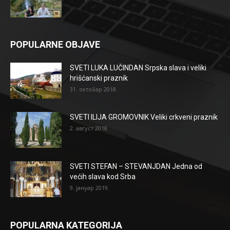
POPULARNE OBJAVE
SVETI LUKA LUČINDAN Srpska slava i veliki
hrišćanski praznik
31. октобар 2018.
SVETI ILIJA GROMOVNIK Veliki crkveni praznik
2. август 2018.
SVETI STEFAN – STEVANJDAN Jedna od
većih slava kod Srba
9. јануар 2019.
POPULARNA KATEGORIJA