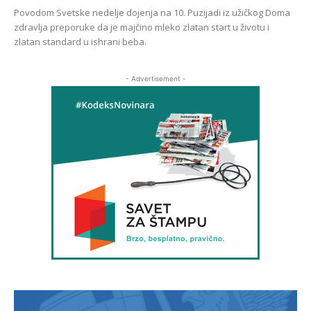
Povodom Svetske nedelje dojenja na 10. Puzijadi iz užičkog Doma
zdravlja preporuke da je majčino mleko zlatan start u životu i
zlatan standard u ishrani beba.
- Advertisement -