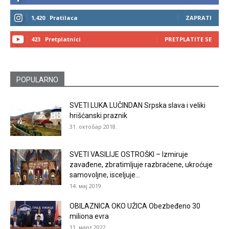
1,420
Pratilaca
ZAPRATI
423
Pretplatnici
PRETPLATITE SE
POPULARNO
SVETI LUKA LUČINDAN Srpska slava i veliki
hrišćanski praznik
31. октобар 2018.
SVETI VASILIJE OSTROŠKI – Izmiruje
zavađene, zbratimljuje razbraćene, ukroćuje
samovoljne, isceljuje...
14. мај 2019.
OBILAZNICA OKO UŽICA Obezbeđeno 30
miliona evra
11. март 2022.