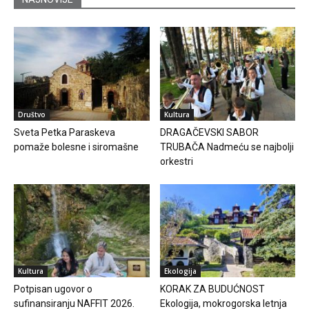
Društvo
Kultura
Sveta Petka Paraskeva
DRAGAČEVSKI SABOR
pomaže bolesne i siromašne
TRUBAČA Nadmeću se najbolji
orkestri
Kultura
Ekologija
Potpisan ugovor o
KORAK ZA BUDUĆNOST
sufinansiranju NAFFIT 2026.
Ekologija, mokrogorska letnja