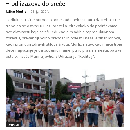
– od izazova do sreće
Užice Media
-
25. јул 2024.
- Odluke su lične prirode o tome kada neko smatra da treba ili ne
treba da se ostvari u ulozi roditelja. Ali svakako da podržavamo
sve aktivnosti koje se tiču edukacije mladih o reproduktivnom
zdravlju, prevenciji polno prenosivih bolesti i neželjenih trudnoća,
kao i promociji zdravih stilova života. Moj lični stav, kao majke troje
dece najvažnije je da budemo mame, puno praznih mesta, pa sve
ostalo, - ističe Marina Jevtić, iz Udruženja "Roditelj".
Društvo