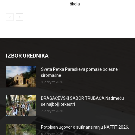
škola
IZBOR UREDNIKA
Sveta Petka Paraskeva pomaže bolesne i
siromašne
8. август 2026.
DRAGAČEVSKI SABOR TRUBAČA Nadmeću
se najbolji orkestri
7. август 2026.
Potpisan ugovor o sufinansiranju NAFFIT 2026.
6. август 2026.