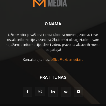
O NAMA
UžiceMedia je vaš prvi i pravi izbor za novosti, zabavu i sve
ostale informacije vezane za Zlatiborski okrug. Nudimo vam
najažurnije informacije, slike i video, pravo sa aktuelnih mesta
događaja!
Kontaktirajte nas:
office@uzicemedia.rs
PRATITE NAS