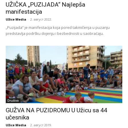
UŽIČKA „PUZIJADA“ Najlepša
manifestacija
Užice Media
-
2. август 2022.
„Puzijada“ je manifestacija koja pored takmičenja u puzanju
predstavlja podršku dojenju i bezbednosti u saobraćaju.
Društvo
GUŽVA NA PUZIDROMU U Užicu sa 44
učesnika
Užice Media
-
2. август 2019.