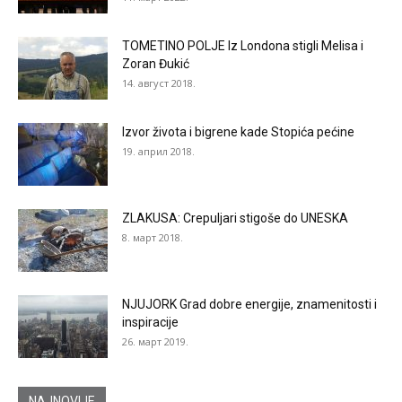
TOMETINO POLJE Iz Londona stigli Melisa i
Zoran Đukić
14. август 2018.
Izvor života i bigrene kade Stopića pećine
19. април 2018.
ZLAKUSA: Crepuljari stigoše do UNESKA
8. март 2018.
NJUJORK Grad dobre energije, znamenitosti i
inspiracije
26. март 2019.
NAJNOVIJE