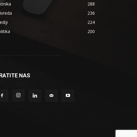
ronika
288
ivreda
236
diji
224
litika
200
RATITE NAS