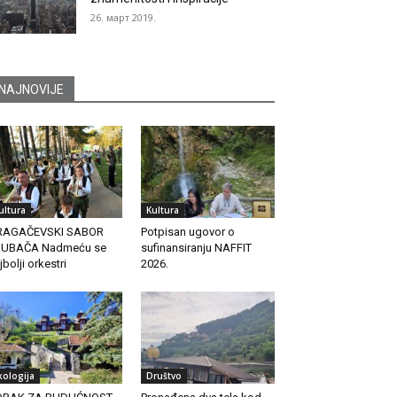
26. март 2019.
NAJNOVIJE
ultura
Kultura
RAGAČEVSKI SABOR
Potpisan ugovor o
RUBAČA Nadmeću se
sufinansiranju NAFFIT
jbolji orkestri
2026.
kologija
Društvo