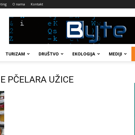
ting
O nama
Kontakt
TURIZAM
DRUŠTVO
EKOLOGIJA
MEDIJI
JE PČELARA UŽICE