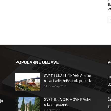
K
Ek
le
POPULARNE OBJAVE
P
SVETI LUKA LUČINDAN Srpska
D
slava i veliki hrišćanski praznik
Už
31. октобар 2018.
Ku
Ča
SVETI ILIJA GROMOVNIK Veliki
ju
crkveni praznik
T
2. август 2018.