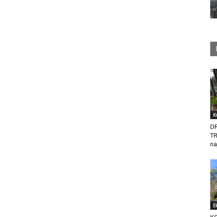
K
D
T
na
E