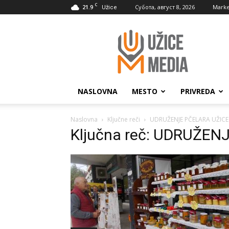
C
21.9
Субота, август 8, 2026
Marke
Užice
UžiceMedia
NASLOVNA
MESTO
PRIVREDA
Naslovna
Ključne reči
UDRUŽENJE PČELARA UŽICE
Ključna reč: UDRUŽEN