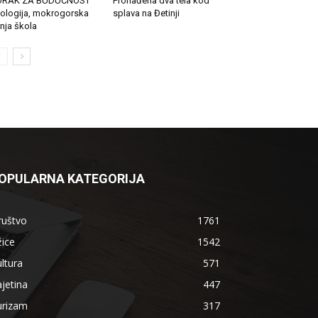
ORAK ZA BUDUĆNOST
Pronađena dva tela kod
ologija, mokrogorska
splava na Đetinji
tnja škola
OPULARNA KATEGORIJA
ruštvo
1761
ice
1542
ltura
571
jetina
447
urizam
317