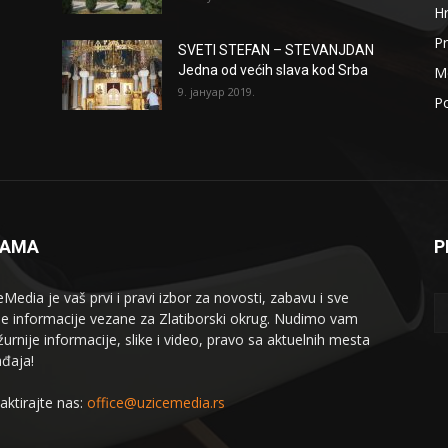
H
Pr
SVETI STEFAN – STEVANJDAN
Jedna od većih slava kod Srba
Me
9. јануар 2019.
Po
NAMA
P
eMedia je vaš prvi i pravi izbor za novosti, zabavu i sve
le informacije vezane za Zlatiborski okrug. Nudimo vam
žurnije informacije, slike i video, pravo sa aktuelnih mesta
đaja!
aktirajte nas:
office@uzicemedia.rs