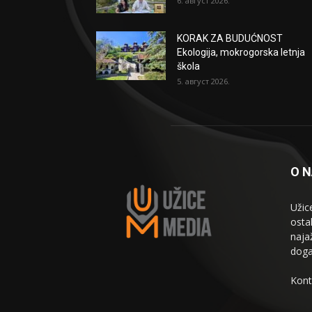
6. август 2026.
KORAK ZA BUDUĆNOST
Ekologija, mokrogorska letnja
škola
5. август 2026.
O 
Užic
osta
naja
doga
Kont