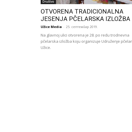
Društvo
OTVORENA TRADICIONALNA
JESENJA PČELARSKA IZLOŽBA
Užice Media
-
25. септембар 2019.
Na glavnoj ulici otvorena je 28. po redu trodnevna
pčelarska izložba koju organizuje Udruženje pčela
Užice.