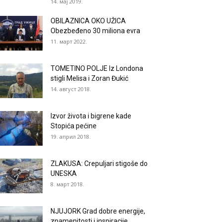
14. мај 2019.
OBILAZNICA OKO UŽICA
Obezbeđeno 30 miliona evra
11. март 2022.
TOMETINO POLJE Iz Londona
stigli Melisa i Zoran Đukić
14. август 2018.
Izvor života i bigrene kade
Stopića pećine
19. април 2018.
ZLAKUSA: Crepuljari stigoše do
UNESKA
8. март 2018.
NJUJORK Grad dobre energije,
znamenitosti i inspiracije