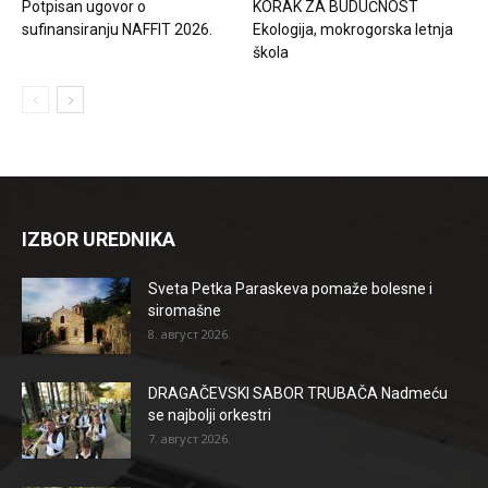
Potpisan ugovor o
KORAK ZA BUDUĆNOST
sufinansiranju NAFFIT 2026.
Ekologija, mokrogorska letnja
škola
IZBOR UREDNIKA
Sveta Petka Paraskeva pomaže bolesne i
siromašne
8. август 2026.
DRAGAČEVSKI SABOR TRUBAČA Nadmeću
se najbolji orkestri
7. август 2026.