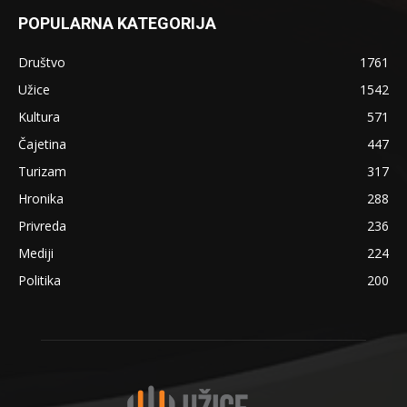
POPULARNA KATEGORIJA
Društvo
1761
Užice
1542
Kultura
571
Čajetina
447
Turizam
317
Hronika
288
Privreda
236
Mediji
224
Politika
200