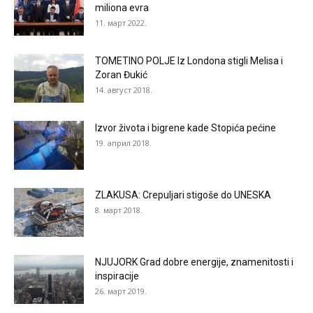
miliona evra
11. март 2022.
TOMETINO POLJE Iz Londona stigli Melisa i
Zoran Đukić
14. август 2018.
Izvor života i bigrene kade Stopića pećine
19. април 2018.
ZLAKUSA: Crepuljari stigoše do UNESKA
8. март 2018.
NJUJORK Grad dobre energije, znamenitosti i
inspiracije
26. март 2019.