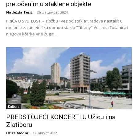
pretočenim u staklene objekte
Nadežda Tošić
-
26. децембар 2024.
PRIČA O SVETLOSTI - Izložbu "Vez od stakla", radova nastalih u
radionici za umetničku obradu stakla "Tiffany" Velimira Tošanića i
njegove kćerke Ane Žugić,...
Kultura
PREDSTOJEĆI KONCERTI U Užicu i na
Zlatiboru
Užice Media
-
12. август 2022.