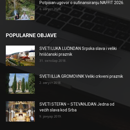
Potpisan ugovor o sufinansiranju NAFFIT 2026.
6. август 2026.
POPULARNE OBJAVE
SVETI LUKA LUČINDAN Srpska slava i veliki
hrišćanski praznik
31. октобар 2018.
SVETI ILIJA GROMOVNIK Veliki crkveni praznik
2. август 2018.
SVETI STEFAN – STEVANJDAN Jedna od
većih slava kod Srba
9. јануар 2019.