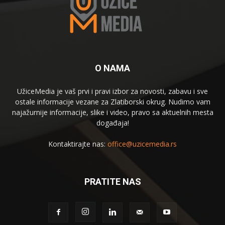
O NAMA
UžiceMedia je vaš prvi i pravi izbor za novosti, zabavu i sve
ostale informacije vezane za Zlatiborski okrug. Nudimo vam
najažurnije informacije, slike i video, pravo sa aktuelnih mesta
događaja!
Kontaktirajte nas:
office@uzicemedia.rs
PRATITE NAS