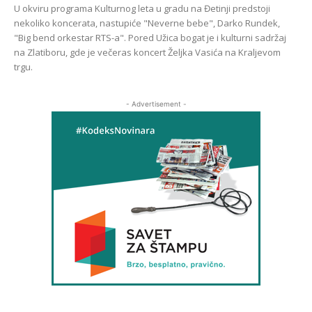
U okviru programa Kulturnog leta u gradu na Đetinji predstoji
nekoliko koncerata, nastupiće "Neverne bebe", Darko Rundek,
"Big bend orkestar RTS-a". Pored Užica bogat je i kulturni sadržaj
na Zlatiboru, gde je večeras koncert Željka Vasića na Kraljevom
trgu.
- Advertisement -