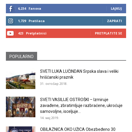
6,234
Fanova
LAJKUJ
1,729
Pratilaca
ZAPRATI
423
Pretplatnici
PRETPLATITE SE
POPULARNO
SVETI LUKA LUČINDAN Srpska slava i veliki
hrišćanski praznik
31. октобар 2018.
SVETI VASILIJE OSTROŠKI – Izmiruje
zavađene, zbratimljuje razbraćene, ukroćuje
samovoljne, isceljuje...
14. мај 2019.
OBILAZNICA OKO UŽICA Obezbeđeno 30