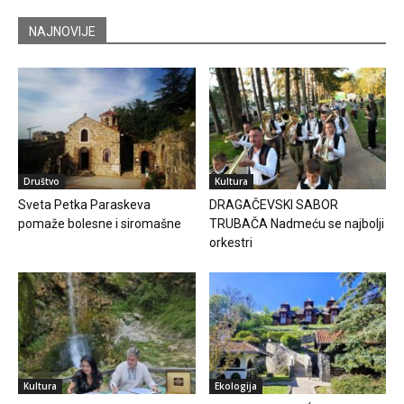
NAJNOVIJE
Društvo
Kultura
Sveta Petka Paraskeva
DRAGAČEVSKI SABOR
pomaže bolesne i siromašne
TRUBAČA Nadmeću se najbolji
orkestri
Kultura
Ekologija