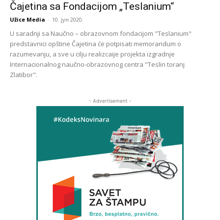
Čajetina sa Fondacijom „Teslanium“
Užice Media
-
10. јун 2020.
U saradnji sa Naučno – obrazovnom fondacijom "Teslanium"
predstavnici opštine Čajetina će potpisati memorandum o
razumevanju, a sve u cilju realizcaije projekta izgradnje
Internacionalnog naučno-obrazovnog centra "Teslin toranj
Zlatibor".
- Advertisement -