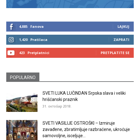
4,885
Fanova
LAJKUJ
1,420
Pratilaca
ZAPRATI
423
Pretplatnici
PRETPLATITE SE
POPULARNO
SVETI LUKA LUČINDAN Srpska slava i veliki
hrišćanski praznik
31. октобар 2018.
SVETI VASILIJE OSTROŠKI – Izmiruje
zavađene, zbratimljuje razbraćene, ukroćuje
samovoljne, isceljuje...