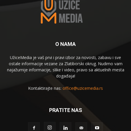
O NAMA
UžiceMedia je vaš prvi i pravi izbor za novosti, zabavu i sve
ostale informacije vezane za Zlatiborski okrug. Nudimo vam
najažurnije informacije, slike i video, pravo sa aktuelnih mesta
događaja!
Kontaktirajte nas:
office@uzicemedia.rs
PRATITE NAS