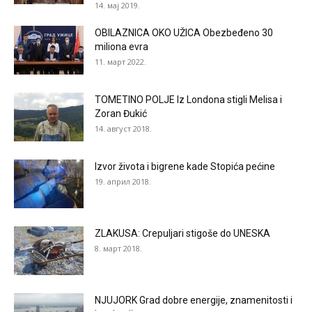
14. мај 2019.
OBILAZNICA OKO UŽICA Obezbeđeno 30
miliona evra
11. март 2022.
TOMETINO POLJE Iz Londona stigli Melisa i
Zoran Đukić
14. август 2018.
Izvor života i bigrene kade Stopića pećine
19. април 2018.
ZLAKUSA: Crepuljari stigoše do UNESKA
8. март 2018.
NJUJORK Grad dobre energije, znamenitosti i