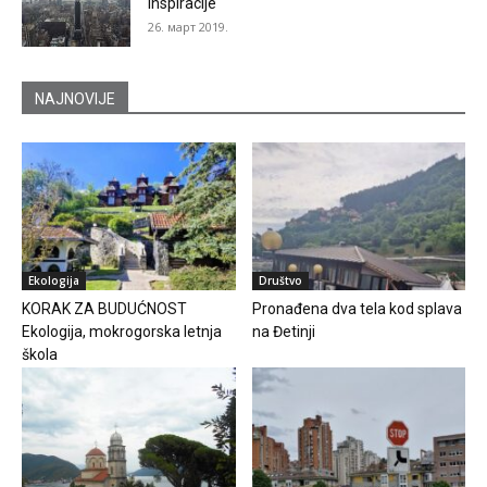
inspiracije
26. март 2019.
NAJNOVIJE
Ekologija
Društvo
KORAK ZA BUDUĆNOST
Pronađena dva tela kod splava
Ekologija, mokrogorska letnja
na Đetinji
škola