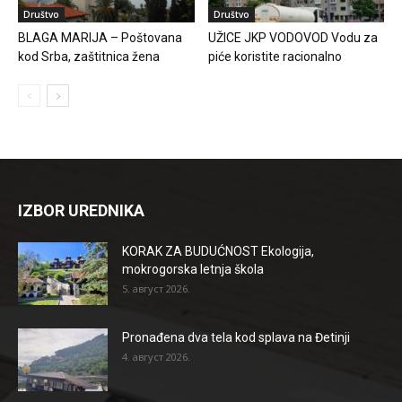
Društvo
Društvo
BLAGA MARIJA – Poštovana
UŽICE JKP VODOVOD Vodu za
kod Srba, zaštitnica žena
piće koristite racionalno
IZBOR UREDNIKA
KORAK ZA BUDUĆNOST Ekologija,
mokrogorska letnja škola
5. август 2026.
Pronađena dva tela kod splava na Đetinji
4. август 2026.