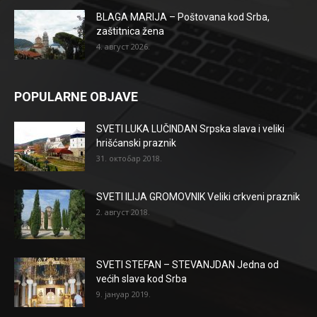
BLAGA MARIJA – Poštovana kod Srba,
zaštitnica žena
4. август 2026.
POPULARNE OBJAVE
SVETI LUKA LUČINDAN Srpska slava i veliki
hrišćanski praznik
31. октобар 2018.
SVETI ILIJA GROMOVNIK Veliki crkveni praznik
2. август 2018.
SVETI STEFAN – STEVANJDAN Jedna od
većih slava kod Srba
9. јануар 2019.