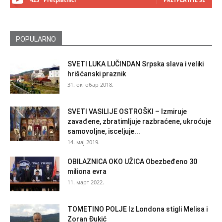
POPULARNO
SVETI LUKA LUČINDAN Srpska slava i veliki
hrišćanski praznik
31. октобар 2018.
SVETI VASILIJE OSTROŠKI – Izmiruje
zavađene, zbratimljuje razbraćene, ukroćuje
samovoljne, isceljuje...
14. мај 2019.
OBILAZNICA OKO UŽICA Obezbeđeno 30
miliona evra
11. март 2022.
TOMETINO POLJE Iz Londona stigli Melisa i
Zoran Đukić