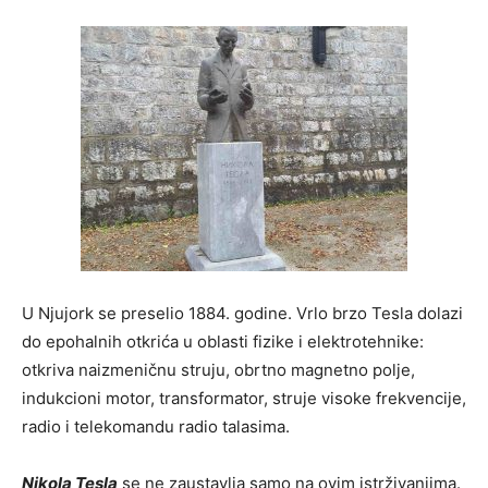
U Njujork se preselio 1884. godine. Vrlo brzo Tesla dolazi
do epohalnih otkrića u oblasti fizike i elektrotehnike:
otkriva naizmeničnu struju, obrtno magnetno polje,
indukcioni motor, transformator, struje visoke frekvencije,
radio i telekomandu radio talasima.
Nikola Tesla
se ne zaustavlja samo na ovim istrživanjima.