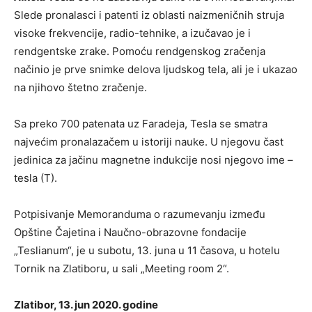
Slede pronalasci i patenti iz oblasti naizmeničnih struja
visoke frekvencije, radio-tehnike, a izučavao je i
rendgentske zrake. Pomoću rendgenskog zračenja
načinio je prve snimke delova ljudskog tela, ali je i ukazao
na njihovo štetno zračenje.
Sa preko 700 patenata uz Faradeja, Tesla se smatra
najvećim pronalazačem u istoriji nauke. U njegovu čast
jedinica za jačinu magnetne indukcije nosi njegovo ime –
tesla (T).
Potpisivanje Memoranduma o razumevanju između
Opštine Čajetina i Naučno-obrazovne fondacije
„Teslianum“, je u subotu, 13. juna u 11 časova, u hotelu
Tornik na Zlatiboru, u sali „Meeting room 2“.
Zlatibor, 13. jun 2020. godine