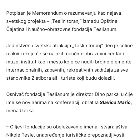
Potpisan je Memorandum o razumevanju kao najava
svetskog projekta – „Teslin toranj“ između Opštine
Čajetina i Naučno-obrazovne fondacije Teslianum.
Jedinstvena svetska atrakcija „Teslin toranj“ deo je celine
u okviru koje će se nalaziti naučno-obrazovni centar i
muzej institut kao i mesto koje će nuditi brojne elemente
internacionalnih, zabavnih, rekreativnih sadržaja za sve
stanovnike Zlatibora ali i turiste koji budu dolazili.
Osnivač fondacije Teslianum je direktor Dino parka, u čije
ime se novinarima na konferenciji obratila
Slavica Marić
,
menadžerka.
– Ciljevi fondacije su obeležavanje imena i stvaralaštva
Nikole Tesle, unapređenje turističke prepoznatljivosti