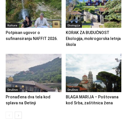
Kultura
Ekologija
Potpisan ugovor o
KORAK ZA BUDUĆNOST
sufinansiranju NAFFIT 2026.
Ekologija, mokrogorska letnja
škola
Društvo
Društvo
Pronađena dva tela kod
BLAGA MARIJA – Poštovana
splava na Đetinji
kod Srba, zaštitnica žena