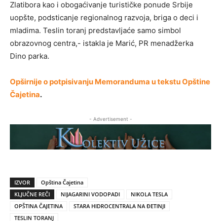
Zlatibora kao i obogaćivanje turističke ponude Srbije
uopšte, podsticanje regionalnog razvoja, briga o deci i
mladima. Teslin toranj predstavljaće samo simbol
obrazovnog centra,- istakla je Marić, PR menadžerka
Dino parka.
Opširnije o potpisivanju Memoranduma u tekstu Opštine
Čajetina
.
- Advertisement -
IZVOR
Opština Čajetina
KLJUČNE REČI
NIJAGARINI VODOPADI
NIKOLA TESLA
OPŠTINA ČAJETINA
STARA HIDROCENTRALA NA ĐETINJI
TESLIN TORANJ