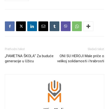
Prethodni tekst
Sledeći tekst
„PAMETNA ŠKOLA“ Za buduće
ONI SU HEROJI Male priče o
generacije u Užicu
velikoj solidarnosti i hrabrosti