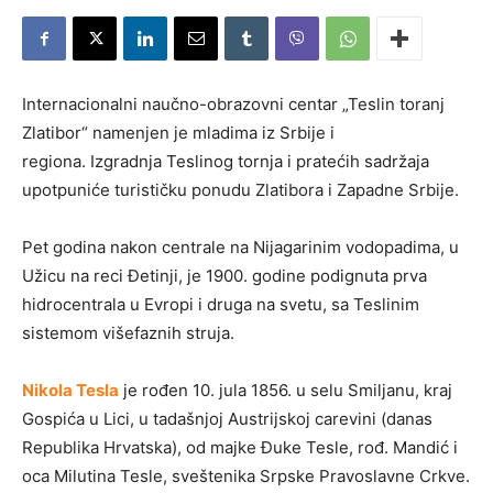
Internacionalni naučno-obrazovni centar „Teslin toranj
Zlatibor“ namenjen je mladima iz Srbije i
regiona. Izgradnja Teslinog tornja i pratećih sadržaja
upotpuniće turističku ponudu Zlatibora i Zapadne Srbije.
Pet godina nakon centrale na Nijagarinim vodopadima, u
Užicu na reci Đetinji, je 1900. godine podignuta prva
hidrocentrala u Evropi i druga na svetu, sa Teslinim
sistemom višefaznih struja.
Nikola Tesla
je rođen 10. jula 1856. u selu Smiljanu, kraj
Gospića u Lici, u tadašnjoj Austrijskoj carevini (danas
Republika Hrvatska), od majke Đuke Tesle, rođ. Mandić i
oca Milutina Tesle, sveštenika Srpske Pravoslavne Crkve.