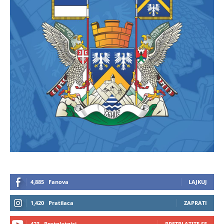
4,885
Fanova
LAJKUJ
1,420
Pratilaca
ZAPRATI
423
Pretplatnici
PRETPLATITE SE