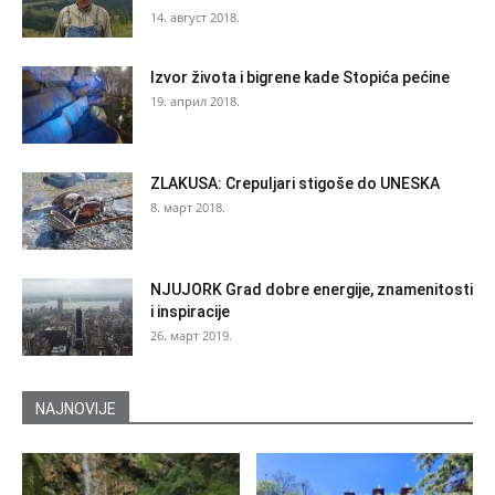
14. август 2018.
Izvor života i bigrene kade Stopića pećine
19. април 2018.
ZLAKUSA: Crepuljari stigoše do UNESKA
8. март 2018.
NJUJORK Grad dobre energije, znamenitosti
i inspiracije
26. март 2019.
NAJNOVIJE