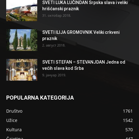
SVETI LUKA LUČINDAN Srpska slava i veliki
hrišćanski praznik
31. октобар 2018.
SVETI ILIJA GROMOVNIK Veliki crkveni
praznik
2. август 2018.
SVETI STEFAN – STEVANJDAN Jedna od
većih slava kod Srba
9. јануар 2019.
POPULARNA KATEGORIJA
Društvo
1761
Užice
1542
Kultura
570
Čajetina
447