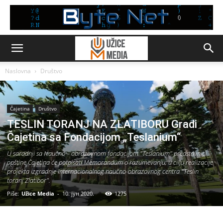
Naslovna
Društvo
Čajetina
Društvo
TESLIN TORANJ NA ZLATIBORU Gradi
Čajetina sa Fondacijom „Teslanium“
U saradnji sa Naučno – obrazovnom fondacijom "Teslanium" predstavnici
opštine Čajetina će potpisati Memorandum o razumevanju, u cilju realizacije
projekta izgradnje Internacionalnog naučno-obrazovnog centra "Teslin
toranj Zlatibor".
Piše:
Užice Media
-
10. јун 2020.
1275