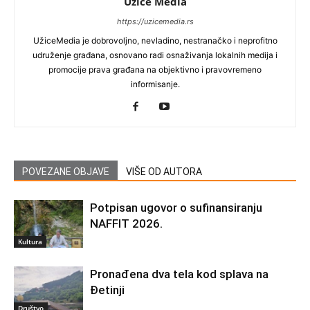
Užice Media
https://uzicemedia.rs
UžiceMedia je dobrovoljno, nevladino, nestranačko i neprofitno
udruženje građana, osnovano radi osnaživanja lokalnih medija i
promocije prava građana na objektivno i pravovremeno
informisanje.
POVEZANE OBJAVE
VIŠE OD AUTORA
Potpisan ugovor o sufinansiranju
NAFFIT 2026.
Kultura
Pronađena dva tela kod splava na
Đetinji
Društvo