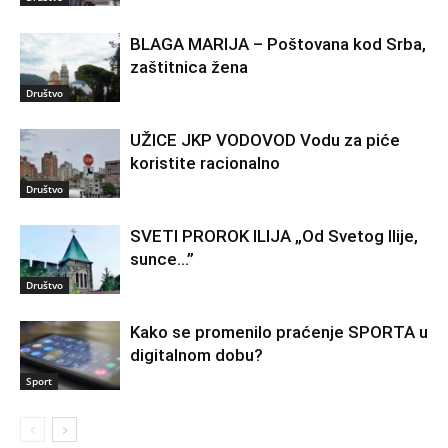
BLAGA MARIJA – Poštovana kod Srba,
zaštitnica žena
Društvo
UŽICE JKP VODOVOD Vodu za piće
koristite racionalno
Društvo
SVETI PROROK ILIJA „Od Svetog Ilije,
sunce…”
Društvo
Kako se promenilo praćenje SPORTA u
digitalnom dobu?
Sport