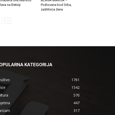
onađena dva tela kod
BLAGA MARIJA –
lava na Đetinji
Poštovana kod Srba,
zaštitnica žena
OPULARNA KATEGORIJA
ruštvo
1761
ice
1542
ltura
570
jetina
447
urizam
317