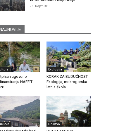
26. март 2019.
NAJNOVIJE
ultura
Ekologija
tpisan ugovor o
KORAK ZA BUDUĆNOST
finansiranju NAFFIT
Ekologija, mokrogorska
26.
letnja škola
ruštvo
Društvo