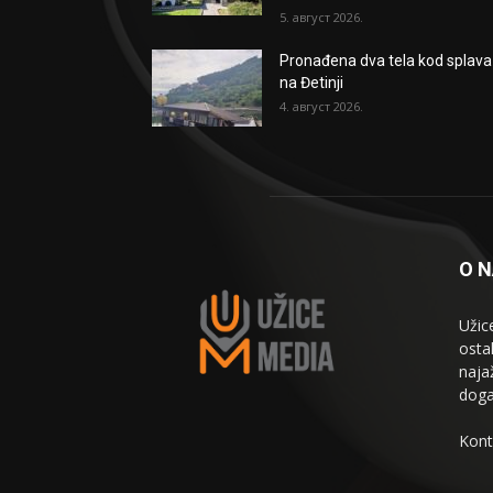
5. август 2026.
Pronađena dva tela kod splava
na Đetinji
4. август 2026.
O 
Užic
osta
naja
doga
Kont