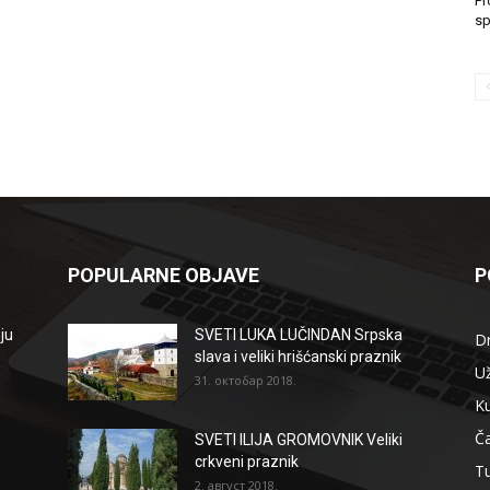
Pr
sp
POPULARNE OBJAVE
P
ju
SVETI LUKA LUČINDAN Srpska
D
slava i veliki hrišćanski praznik
Už
31. октобар 2018.
Ku
Ča
SVETI ILIJA GROMOVNIK Veliki
crkveni praznik
T
2. август 2018.