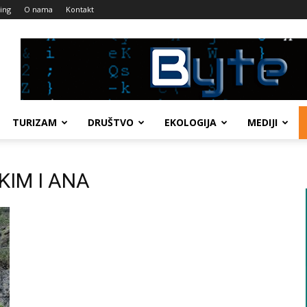
ing
O nama
Kontakt
TURIZAM
DRUŠTVO
EKOLOGIJA
MEDIJI
AKIM I ANA