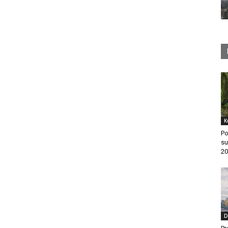
K
Po
su
20
D