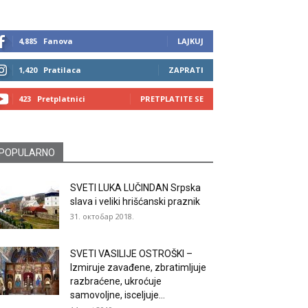
4,885
Fanova
LAJKUJ
1,420
Pratilaca
ZAPRATI
423
Pretplatnici
PRETPLATITE SE
POPULARNO
SVETI LUKA LUČINDAN Srpska
slava i veliki hrišćanski praznik
31. октобар 2018.
SVETI VASILIJE OSTROŠKI –
Izmiruje zavađene, zbratimljuje
razbraćene, ukroćuje
samovoljne, isceljuje...