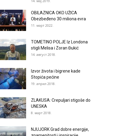
14. мај 2019.
OBILAZNICA OKO UŽICA
Obezbeđeno 30 miliona evra
11. март 2022.
TOMETINO POLJE Iz Londona
stigli Melisa i Zoran Đukić
14. август 2018.
Izvor života i bigrene kade
Stopića pećine
19. април 2018.
ZLAKUSA: Crepuljari stigoše do
UNESKA
8. март 2018.
NJUJORK Grad dobre energije,
znamenitosti i inspiracije