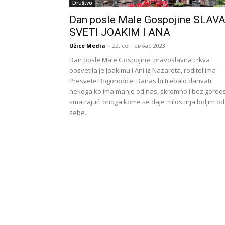
Društvo
Dan posle Male Gospojine SLAV
SVETI JOAKIM I ANA
Užice Media
-
22. септембар 2023.
Dan posle Male Gospojine, pravoslavna crkva
posvetila je Joakimu i Ani iz Nazareta, roditeljima
Presvete Bogorodice. Danas bi trebalo darivati
nekoga ko ima manje od nas, skromno i bez gordos
smatrajući onoga kome se daje milostinja boljim od
sebe.