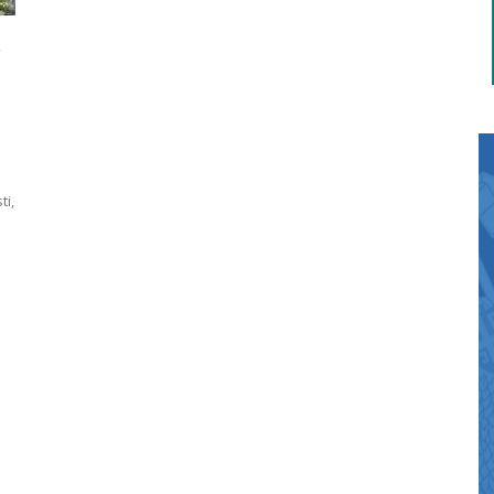
A
ti,