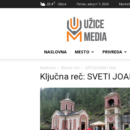
C
22.4
Петак, август 7, 2026
Market
Užice
UžiceMedia
NASLOVNA
MESTO
PRIVREDA
Naslovna
Ključne reči
SVETI JOAKIM I ANA
Ključna reč: SVETI JO