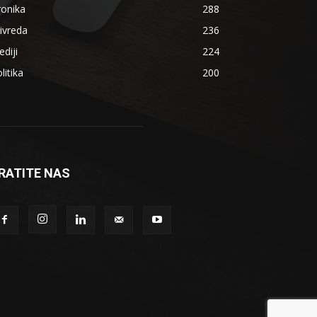
ronika
288
ivreda
236
diji
224
litika
200
RATITE NAS