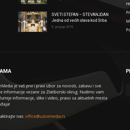
H
Pr
SVETI STEFAN – STEVANJDAN
Jedna od većih slava kod Srba
Me
9. јануар 2019.
Po
NAMA
P
eMedia je vaš prvi i pravi izbor za novosti, zabavu i sve
le informacije vezane za Zlatiborski okrug. Nudimo vam
žurnije informacije, slike i video, pravo sa aktuelnih mesta
đaja!
aktirajte nas:
office@uzicemedia.rs