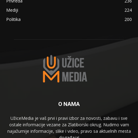
Privreda
236
Mediji
224
Politika
200
O NAMA
UžiceMedia je vaš prvi i pravi izbor za novosti, zabavu i sve
ostale informacije vezane za Zlatiborski okrug. Nudimo vam
najažurnije informacije, slike i video, pravo sa aktuelnih mesta
događaja!