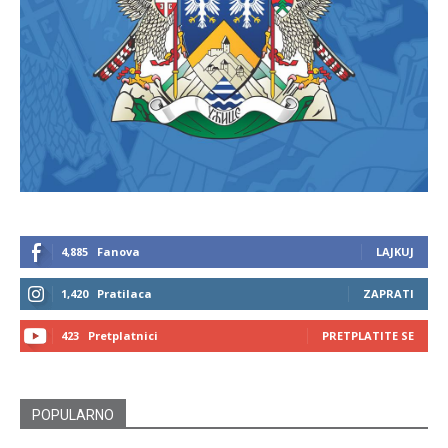
4,885
Fanova
LAJKUJ
1,420
Pratilaca
ZAPRATI
423
Pretplatnici
PRETPLATITE SE
POPULARNO