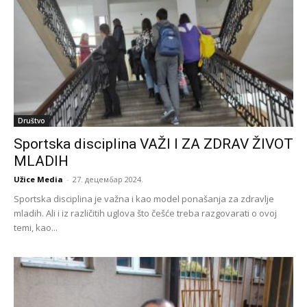
Društvo
Sportska disciplina VAŽI I ZA ZDRAV ŽIVOT
MLADIH
Užice Media
-
27. децембар 2024.
Sportska disciplina je važna i kao model ponašanja za zdravlje
mladih. Ali i iz različitih uglova što češće treba razgovarati o ovoj
temi, kao...