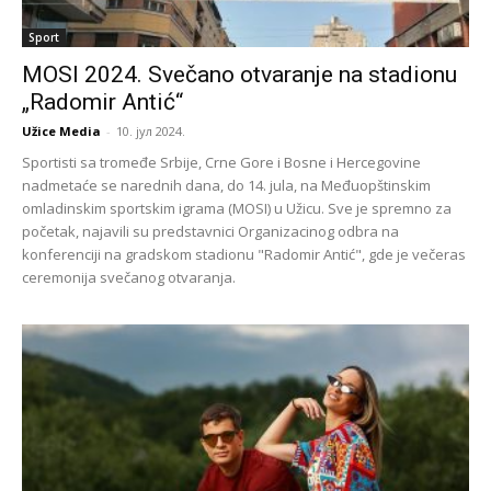
Sport
MOSI 2024. Svečano otvaranje na stadionu
„Radomir Antić“
Užice Media
-
10. јул 2024.
Sportisti sa tromeđe Srbije, Crne Gore i Bosne i Hercegovine
nadmetaće se narednih dana, do 14. jula, na Međuopštinskim
omladinskim sportskim igrama (MOSI) u Užicu. Sve je spremno za
početak, najavili su predstavnici Organizacinog odbra na
konferenciji na gradskom stadionu "Radomir Antić", gde je večeras
ceremonija svečanog otvaranja.