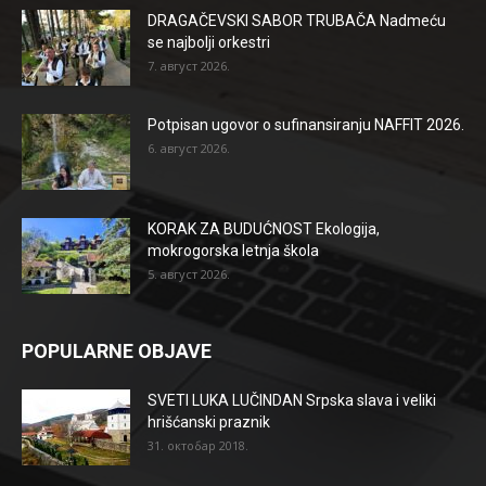
DRAGAČEVSKI SABOR TRUBAČA Nadmeću
se najbolji orkestri
7. август 2026.
Potpisan ugovor o sufinansiranju NAFFIT 2026.
6. август 2026.
KORAK ZA BUDUĆNOST Ekologija,
mokrogorska letnja škola
5. август 2026.
POPULARNE OBJAVE
SVETI LUKA LUČINDAN Srpska slava i veliki
hrišćanski praznik
31. октобар 2018.