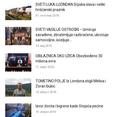
SVETI LUKA LUČINDAN Srpska slava i veliki
hrišćanski praznik
31. октобар 2018.
SVETI VASILIJE OSTROŠKI – Izmiruje
zavađene, zbratimljuje razbraćene, ukroćuje
samovoljne, isceljuje...
14. мај 2019.
OBILAZNICA OKO UŽICA Obezbeđeno 30
miliona evra
11. март 2022.
TOMETINO POLJE Iz Londona stigli Melisa i
Zoran Đukić
14. август 2018.
Izvor života i bigrene kade Stopića pećine
19. април 2018.