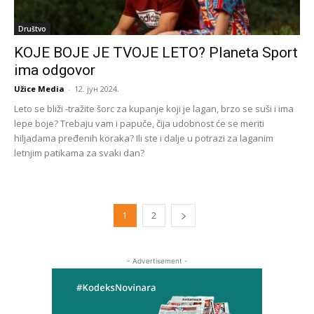
Društvo
KOJE BOJE JE TVOJE LETO? Planeta Sport
ima odgovor
Užice Media
-
12. јун 2024.
Leto se bliži -tražite šorc za kupanje koji je lagan, brzo se suši i ima
lepe boje? Trebaju vam i papuče, čija udobnost će se meriti
hiljadama pređenih koraka? Ili ste i dalje u potrazi za laganim
letnjim patikama za svaki dan?
1
2
- Advertisement -