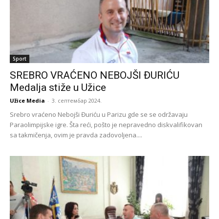
Sport
SREBRO VRAĆENO NEBOJŠI ĐURIĆU
Medalja stiže u Užice
Užice Media
-
3. септембар 2024.
Srebro vraćeno Nebojši Đuriću u Parizu gde se se održavaju
Paraolimpijske igre. Šta reći, pošto je nepravedno diskvalifikovan
sa takmičenja, ovim je pravda zadovoljena....