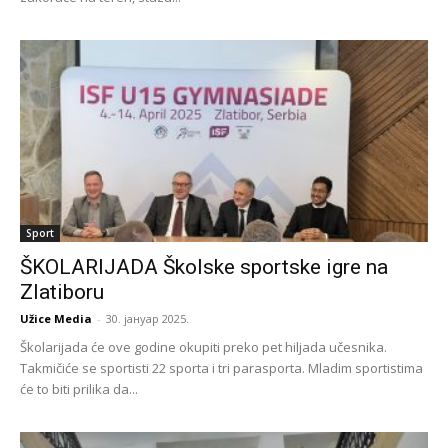
Sport
ŠKOLARIJADA Školske sportske igre na
Zlatiboru
Užice Media
-
30. јануар 2025.
Školarijada će ove godine okupiti preko pet hiljada učesnika.
Takmičiće se sportisti 22 sporta i tri parasporta. Mladim sportistima
će to biti prilika da...