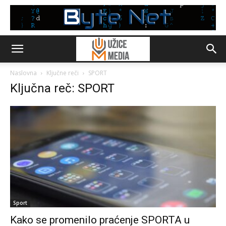
Naslovna
Ključne reči
SPORT
Ključna reč: SPORT
Sport
Kako se promenilo praćenje SPORTA u