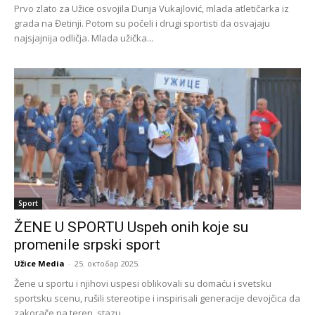
Prvo zlato za Užice osvojila Dunja Vukajlović, mlada atletičarka iz
grada na Đetinji. Potom su počeli i drugi sportisti da osvajaju
najsjajnija odličja. Mlada užička...
Sport
ŽENE U SPORTU Uspeh onih koje su
promenile srpski sport
Užice Media
-
25. октобар 2025.
Žene u sportu i njihovi uspesi oblikovali su domaću i svetsku
sportsku scenu, rušili stereotipe i inspirisali generacije devojčica da
zakorače na teren, stazu...