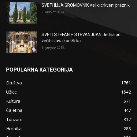
SVETI ILIJA GROMOVNIK Veliki crkveni praznik
2. август 2018.
SVETI STEFAN – STEVANJDAN Jedna od
većih slava kod Srba
9. јануар 2019.
POPULARNA KATEGORIJA
Društvo
1761
Užice
1542
Kultura
571
Čajetina
447
Turizam
317
Hronika
288