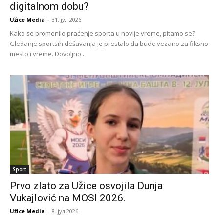
digitalnom dobu?
Užice Media
-
31. јул 2026.
Kako se promenilo praćenje sporta u novije vreme, pitamo se?
Gledanje sportsih dešavanja je prestalo da bude vezano za fiksno
mesto i vreme. Dovoljno...
Sport
Prvo zlato za Užice osvojila Dunja
Vukajlović na MOSI 2026.
Užice Media
-
8. јул 2026.