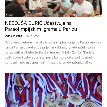
Sport
NEBOJŠA ĐURIĆ Učestvuje na
Paraolimpijskim igrama u Parizu
Užice Media
-
18. јул 2024.
Osvajanje srebrne medalje u Japanu i plasmana na Paraolimpijske
igre u Parizu povod su za prijem u kabinetu gradonačelnice za
paraatletičara Nebojšu Đurića i trenera Miloša Zarića. "Đurić je
veliki čovek i veliki sportista, neko ko nas svake godine učini
ponosnim novim uspesima", - kazala je gradonačenica Užica.