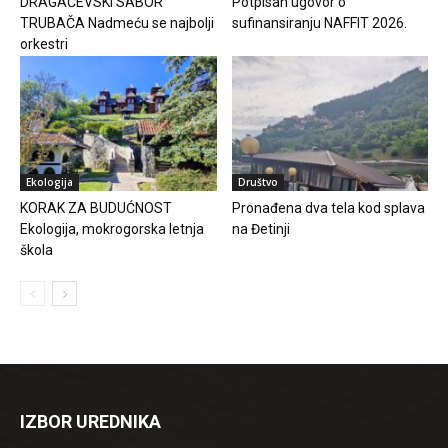
DRAGAČEVSKI SABOR
Potpisan ugovor o
TRUBAČA Nadmeću se najbolji
sufinansiranju NAFFIT 2026.
orkestri
Ekologija
Društvo
KORAK ZA BUDUĆNOST
Pronađena dva tela kod splava
Ekologija, mokrogorska letnja
na Đetinji
škola
IZBOR UREDNIKA