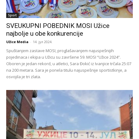
Sport
SVEUKUPNI POBEDNIK MOSI Užice
najbolje u obe konkurencije
Užice Media
-
14. јул 2024.
Spuštanjem zastave MOSI, proglašavanjem najuspešnijih
pojedinaca i ekipa u Užicu su završene 59. MOSI “Užice 2024”.
Oboren je jedan rekord, u atletici, Sara Đokić iz Ivanjice trčala 25:07
na 200 metara. Sara je ponela titulu najuspešnije sportistkinje, a
osvojila je tri zlata.