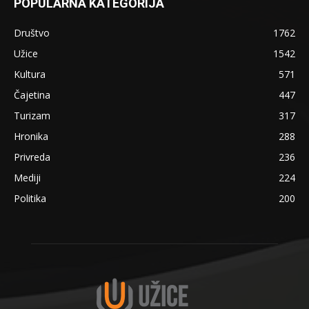
POPULARNA KATEGORIJA
Društvo
1762
Užice
1542
Kultura
571
Čajetina
447
Turizam
317
Hronika
288
Privreda
236
Mediji
224
Politika
200