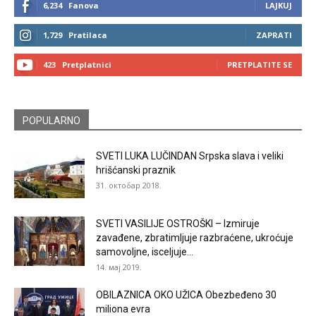
6,234
Fanova
LAJKUJ
1,729
Pratilaca
ZAPRATI
423
Pretplatnici
PRETPLATITE SE
POPULARNO
SVETI LUKA LUČINDAN Srpska slava i veliki
hrišćanski praznik
31. октобар 2018.
SVETI VASILIJE OSTROŠKI – Izmiruje
zavađene, zbratimljuje razbraćene, ukroćuje
samovoljne, isceljuje...
14. мај 2019.
OBILAZNICA OKO UŽICA Obezbeđeno 30
miliona evra