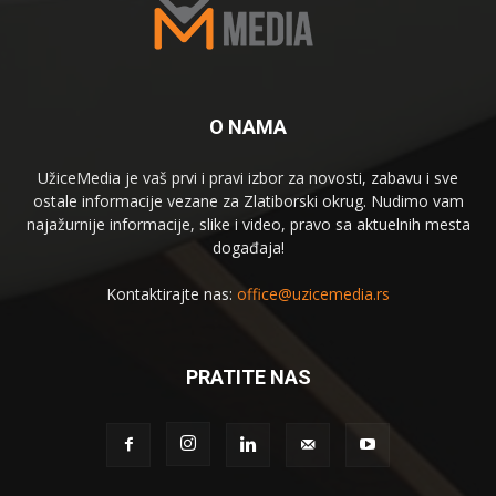
O NAMA
UžiceMedia je vaš prvi i pravi izbor za novosti, zabavu i sve
ostale informacije vezane za Zlatiborski okrug. Nudimo vam
najažurnije informacije, slike i video, pravo sa aktuelnih mesta
događaja!
Kontaktirajte nas:
office@uzicemedia.rs
PRATITE NAS