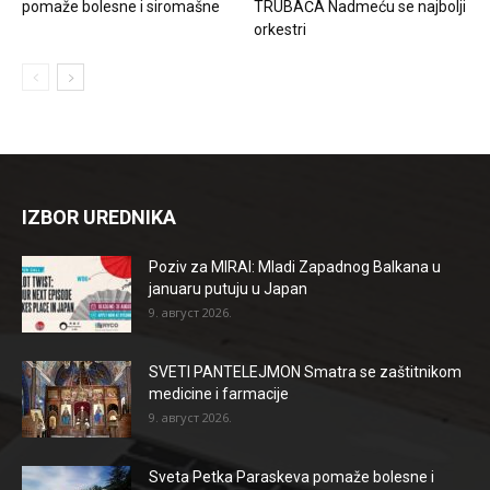
pomaže bolesne i siromašne
TRUBAČA Nadmeću se najbolji
orkestri
IZBOR UREDNIKA
Poziv za MIRAI: Mladi Zapadnog Balkana u
januaru putuju u Japan
9. август 2026.
SVETI PANTELEJMON Smatra se zaštitnikom
medicine i farmacije
9. август 2026.
Sveta Petka Paraskeva pomaže bolesne i