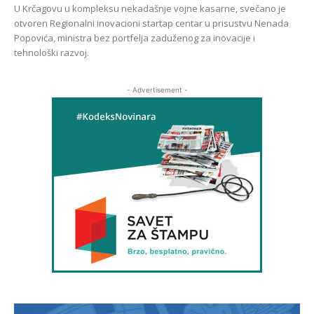
U Krčagovu u kompleksu nekadašnje vojne kasarne, svečano je
otvoren Regionalni inovacioni startap centar u prisustvu Nenada
Popovića, ministra bez portfelja zaduženog za inovacije i
tehnološki razvoj.
- Advertisement -