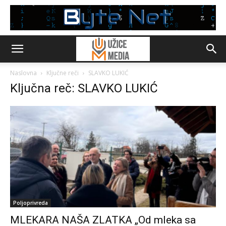
Naslovna
Ključne reči
SLAVKO LUKIĆ
Ključna reč: SLAVKO LUKIĆ
Poljoprivreda
MLEKARA NAŠA ZLATKA „Od mleka sa