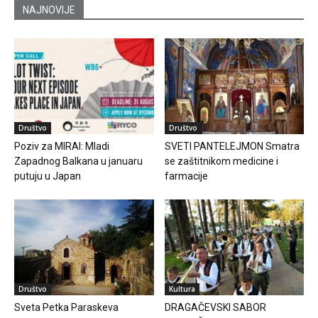
NAJNOVIJE
Društvo
Društvo
Poziv za MIRAI: Mladi
SVETI PANTELEJMON Smatra
Zapadnog Balkana u januaru
se zaštitnikom medicine i
putuju u Japan
farmacije
Društvo
Kultura
Sveta Petka Paraskeva
DRAGAČEVSKI SABOR