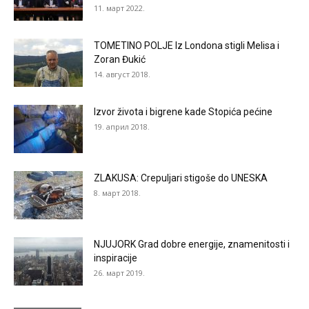
11. март 2022.
TOMETINO POLJE Iz Londona stigli Melisa i
Zoran Đukić
14. август 2018.
Izvor života i bigrene kade Stopića pećine
19. април 2018.
ZLAKUSA: Crepuljari stigoše do UNESKA
8. март 2018.
NJUJORK Grad dobre energije, znamenitosti i
inspiracije
26. март 2019.