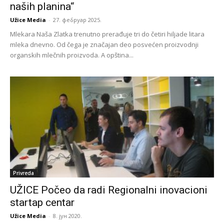
naših planina“
Užice Media
-
27. фебруар 2025.
Mlekara Naša Zlatka trenutno prerađuje tri do četiri hiljade litara
mleka dnevno. Od čega je značajan deo posvećen proizvodnji
organskih mlečnih proizvoda. A opština...
Privreda
UŽICE Počeo da radi Regionalni inovacioni
startap centar
Užice Media
-
8. јун 2020.