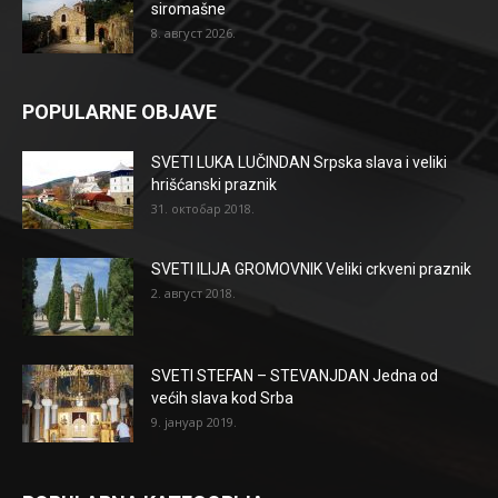
siromašne
8. август 2026.
POPULARNE OBJAVE
SVETI LUKA LUČINDAN Srpska slava i veliki
hrišćanski praznik
31. октобар 2018.
SVETI ILIJA GROMOVNIK Veliki crkveni praznik
2. август 2018.
SVETI STEFAN – STEVANJDAN Jedna od
većih slava kod Srba
9. јануар 2019.