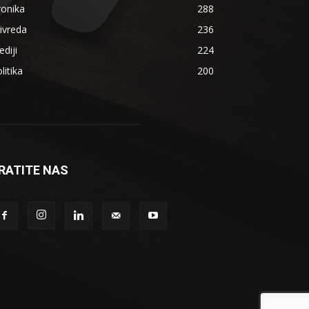
ronika
288
ivreda
236
diji
224
litika
200
RATITE NAS