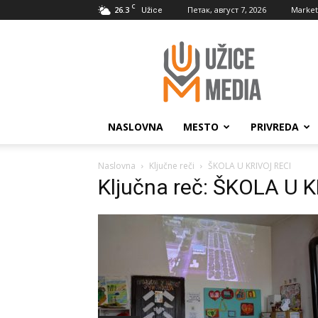
C
26.3
Петак, август 7, 2026
Market
Užice
UžiceMedia
NASLOVNA
MESTO
PRIVREDA
Naslovna
Ključne reči
ŠKOLA U KRIVOJ RECI
Ključna reč: ŠKOLA U 