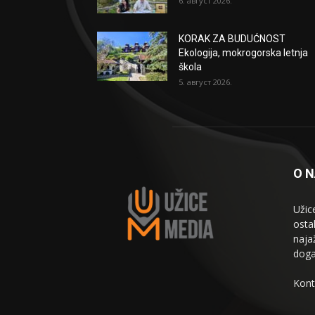
6. август 2026.
KORAK ZA BUDUĆNOST
Ekologija, mokrogorska letnja
škola
5. август 2026.
O 
Užic
osta
naja
doga
Kont