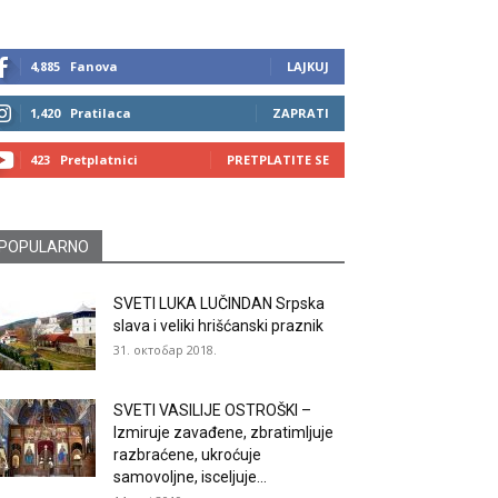
4,885
Fanova
LAJKUJ
1,420
Pratilaca
ZAPRATI
423
Pretplatnici
PRETPLATITE SE
POPULARNO
SVETI LUKA LUČINDAN Srpska
slava i veliki hrišćanski praznik
31. октобар 2018.
SVETI VASILIJE OSTROŠKI –
Izmiruje zavađene, zbratimljuje
razbraćene, ukroćuje
samovoljne, isceljuje...