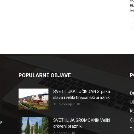
K
Ek
le
POPULARNE OBJAVE
P
SVETI LUKA LUČINDAN Srpska
D
slava i veliki hrišćanski praznik
Už
31. октобар 2018.
Ku
Ča
SVETI ILIJA GROMOVNIK Veliki
ju
crkveni praznik
T
2. август 2018.