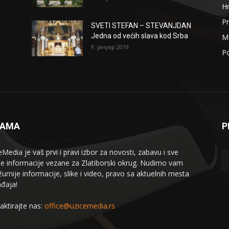
H
Pr
SVETI STEFAN – STEVANJDAN
Jedna od većih slava kod Srba
Me
9. јануар 2019.
Po
NAMA
P
eMedia je vaš prvi i pravi izbor za novosti, zabavu i sve
le informacije vezane za Zlatiborski okrug. Nudimo vam
žurnije informacije, slike i video, pravo sa aktuelnih mesta
đaja!
aktirajte nas:
office@uzicemedia.rs