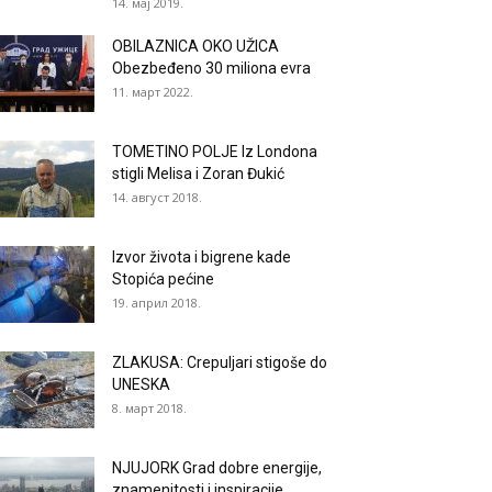
14. мај 2019.
OBILAZNICA OKO UŽICA
Obezbeđeno 30 miliona evra
11. март 2022.
TOMETINO POLJE Iz Londona
stigli Melisa i Zoran Đukić
14. август 2018.
Izvor života i bigrene kade
Stopića pećine
19. април 2018.
ZLAKUSA: Crepuljari stigoše do
UNESKA
8. март 2018.
NJUJORK Grad dobre energije,
znamenitosti i inspiracije