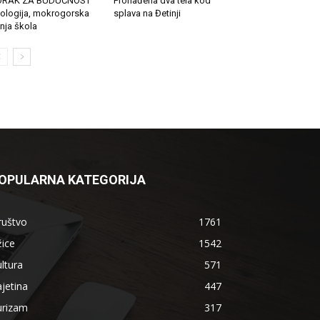
ORAK ZA BUDUĆNOST
Pronađena dva tela kod
ologija, mokrogorska
splava na Đetinji
tnja škola
OPULARNA KATEGORIJA
ruštvo
1761
ice
1542
ltura
571
jetina
447
urizam
317