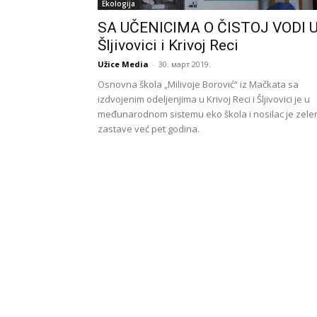
Ekologija
SA UČENICIMA O ČISTOJ VODI 
Šljivovici i Krivoj Reci
Užice Media
-
30. март 2019.
Osnovna škola „Milivoje Borović“ iz Mačkata sa
izdvojenim odeljenjima u Krivoj Reci i Šljivovici je u
međunarodnom sistemu eko škola i nosilac je zele
zastave već pet godina.