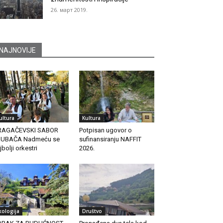
26. март 2019.
NAJNOVIJE
ultura
Kultura
RAGAČEVSKI SABOR
Potpisan ugovor o
RUBAČA Nadmeću se
sufinansiranju NAFFIT
jbolji orkestri
2026.
kologija
Društvo