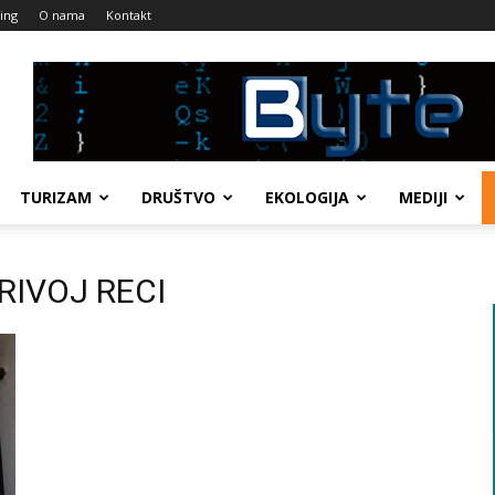
ing
O nama
Kontakt
TURIZAM
DRUŠTVO
EKOLOGIJA
MEDIJI
KRIVOJ RECI