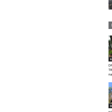
K
D
T
na
E